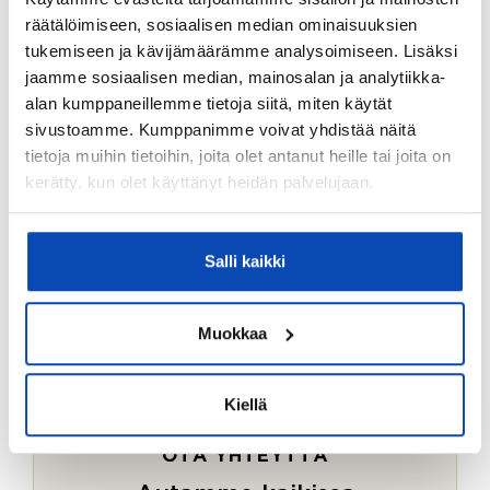
Ostotoimeksiantopalvelumme sopii myös esimerkiksi
räätälöimiseen, sosiaalisen median ominaisuuksien
sijoitus- ja vapaa-ajan asuntojen ostoon.
tukemiseen ja kävijämäärämme analysoimiseen. Lisäksi
jaamme sosiaalisen median, mainosalan ja analytiikka-
LUE LISÄÄ
alan kumppaneillemme tietoja siitä, miten käytät
sivustoamme. Kumppanimme voivat yhdistää näitä
tietoja muihin tietoihin, joita olet antanut heille tai joita on
kerätty, kun olet käyttänyt heidän palvelujaan.
Salli kaikki
Muokkaa
Kiellä
OTA YHTEYTTÄ