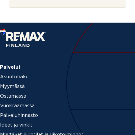
r
m
j
e
e
Palvelut
Asuntohaku
Myymässä
Ostamassa
Vuokraamassa
Palveluhinnasto
Ideat ja vinkit
Myytävät liiketilat ja liiketoiminnot