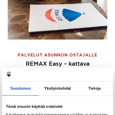
PALVELUT ASUNNON OSTAJALLE
REMAX Easy – kattava
palvelupaketti asunnon ostoon
REMAX Easy on palvelupakettimme asunnon
ostajille.
Tee ostotoimeksianto ja etsimme juuri
Suostumus
Yksityiskohdat
Tietoja
sinulle sopivan kodin, eikä sinun tarvitse nähdä
vaivaa sen löytämiseksi.
Tämä sivusto käyttää evästeitä
Hoidamme koko ostoprosessin puolestasi.
Käytämme evästeitä tarjoamamme sisällön ja mainosten