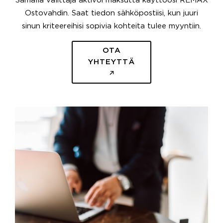
Samalla välittäjä aktivoi maksutta käyttöösi REMAX
Ostovahdin. Saat tiedon sähköpostiisi, kun juuri
sinun kriteereihisi sopivia kohteita tulee myyntiin.
OTA
YHTEYTTÄ