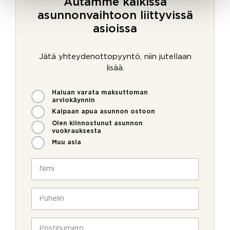
Autamme kaikissa
asunnonvaihtoon liittyvissä
asioissa
Jätä yhteydenottopyyntö, niin jutellaan
lisää.
M
Haluan varata maksuttoman
i
arviokäynnin
t
Kaipaan apua asunnon ostoon
e
Olen kiinnostunut asunnon
n
vuokrauksesta
v
Muu asia
o
i
N
m
i
m
m
e
i
P
o
*
u
l
h
l
e
P
a