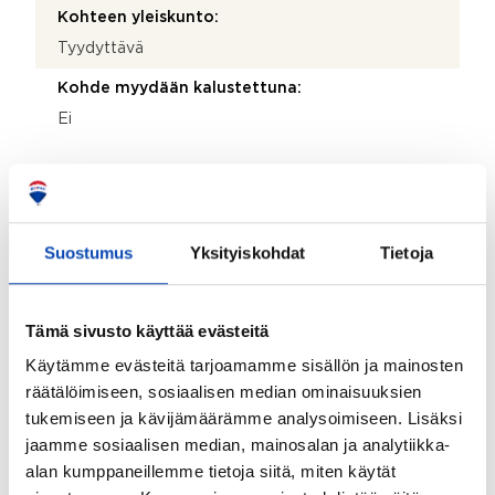
Kohteen yleiskunto:
Tyydyttävä
Kohde myydään kalustettuna:
Ei
Kiinteistö
Kiinteistötunnus:
Suostumus
Yksityiskohdat
Tietoja
18-412-2-128
Valmistumisvuosi:
Tämä sivusto käyttää evästeitä
1990
Käytämme evästeitä tarjoamamme sisällön ja mainosten
Käyttöönottovuosi:
räätälöimiseen, sosiaalisen median ominaisuuksien
1990
tukemiseen ja kävijämäärämme analysoimiseen. Lisäksi
jaamme sosiaalisen median, mainosalan ja analytiikka-
Rakennus- ja pintamateriaalit:
alan kumppaneillemme tietoja siitä, miten käytät
Puu