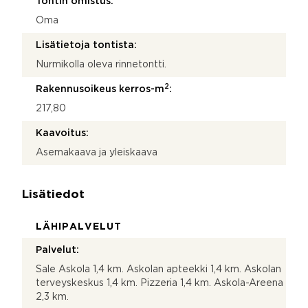
Tontin omistus:
Oma
Lisätietoja tontista:
Nurmikolla oleva rinnetontti.
2
Rakennusoikeus kerros-m
:
217,80
Kaavoitus:
Asemakaava ja yleiskaava
Lisätiedot
LÄHIPALVELUT
Palvelut:
Sale Askola 1,4 km. Askolan apteekki 1,4 km. Askolan
terveyskeskus 1,4 km. Pizzeria 1,4 km. Askola-Areena
2,3 km.