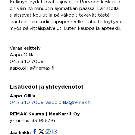
Kulkuyhteydet ovat sujuvat, ja Porvoon keskusta
on vain 23 minuutin ajomatkan päässä. Lähistöllä
sijaitsevat koulut ja päiväkodit tekevät tästä
ihanteellisen kodin lapsiperheelle. Läheltä löytyvät
myös päivittäispalvelut, kuten kauppa ja apteekki.
Varaa esittely:
Aapo Ollila
045 340 7009
aapo.ollila@remax.fi
Lisätiedot ja yhteydenotot
Aapo Ollila
045 340 7009
,
aapo.ollila@remax.fi
REMAX Kuuma | MaaKarrit Oy
y-tunnus: 3319567-6
Jaa linkki