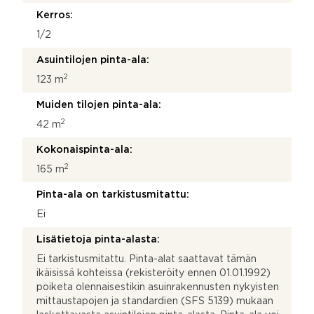
k
Kerros:
o
s
1/2
k
Asuintilojen pinta-ala:
e
e
2
123 m
?
Muiden tilojen pinta-ala:
2
42 m
Kokonaispinta-ala:
2
165 m
Pinta-ala on tarkistusmitattu:
Ei
Lisätietoja pinta-alasta:
Ei tarkistusmitattu. Pinta-alat saattavat tämän
ikäisissä kohteissa (rekisteröity ennen 01.01.1992)
poiketa olennaisestikin asuinrakennusten nykyisten
mittaustapojen ja standardien (SFS 5139) mukaan