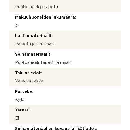
Puolipaneeli ja tapetti
Makuuhuoneiden lukumäärä:
3
Lattiamateriaalit:
Parketti ja laminaatti
Seinämateriaalit:
Puolipaneeli, tapetti ja maali
Takkatiedot:
Varaava takka
Parveke:
Kyllä
Terassi:
Ei
Seinämateriaalien kuvaus ja lisätiedot: