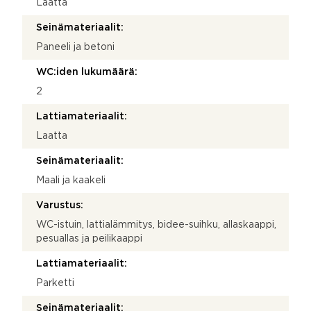
Laatta
Seinämateriaalit:
Paneeli ja betoni
WC:iden lukumäärä:
2
Lattiamateriaalit:
Laatta
Seinämateriaalit:
Maali ja kaakeli
Varustus:
WC-istuin, lattialämmitys, bidee-suihku, allaskaappi,
pesuallas ja peilikaappi
Lattiamateriaalit:
Parketti
Seinämateriaalit: