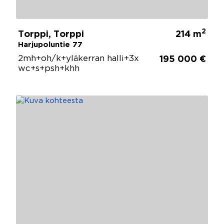
2
Torppi, Torppi
214 m
Harjupoluntie 77
2mh+oh/k+yläkerran halli+3x
195 000 €
wc+s+psh+khh