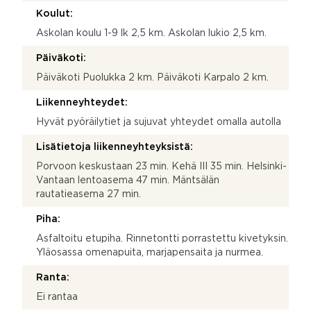
Koulut:
Askolan koulu 1-9 lk 2,5 km. Askolan lukio 2,5 km.
Päiväkoti:
Päiväkoti Puolukka 2 km. Päiväkoti Karpalo 2 km.
Liikenneyhteydet:
Hyvät pyöräilytiet ja sujuvat yhteydet omalla autolla
Lisätietoja liikenneyhteyksistä:
Porvoon keskustaan 23 min. Kehä III 35 min. Helsinki-
Vantaan lentoasema 47 min. Mäntsälän
rautatieasema 27 min.
Piha:
Asfaltoitu etupiha. Rinnetontti porrastettu kivetyksin.
Yläosassa omenapuita, marjapensaita ja nurmea.
Ranta:
Ei rantaa