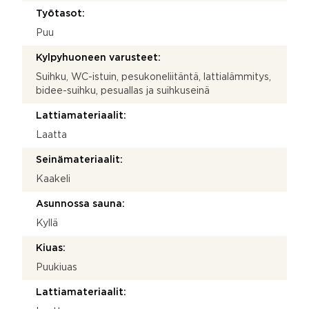
Työtasot:
Puu
Kylpyhuoneen varusteet:
Suihku, WC-istuin, pesukoneliitäntä, lattialämmitys,
bidee-suihku, pesuallas ja suihkuseinä
Lattiamateriaalit:
Laatta
Seinämateriaalit:
Kaakeli
Asunnossa sauna:
Kyllä
Kiuas:
Puukiuas
Lattiamateriaalit: