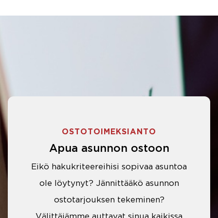
OSTOTOIMEKSIANTO
Apua asunnon ostoon
Eikö hakukriteereihisi sopivaa asuntoa
ole löytynyt? Jännittääkö asunnon
ostotarjouksen tekeminen?
Välittäjämme auttavat sinua kaikissa