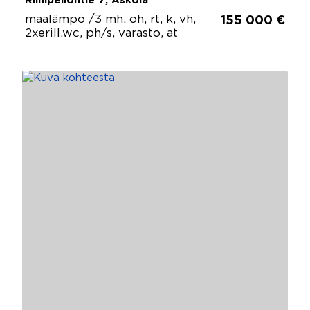
Riihipellontie 7, Askola
maalämpö /3 mh, oh, rt, k, vh,
155 000 €
2xerill.wc, ph/s, varasto, at