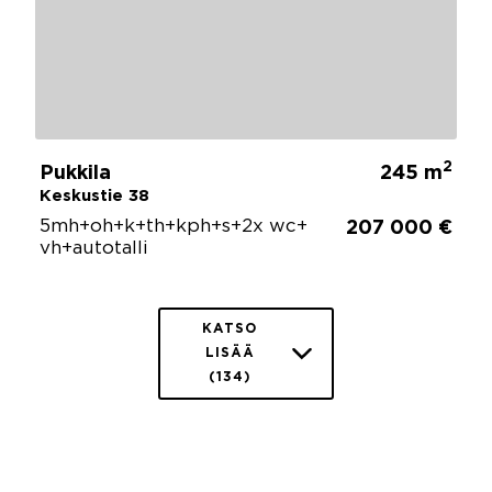
2
Pukkila
245 m
Keskustie 38
5mh+oh+k+th+kph+s+2x wc+
207 000 €
vh+autotalli
KATSO
LISÄÄ
(134)