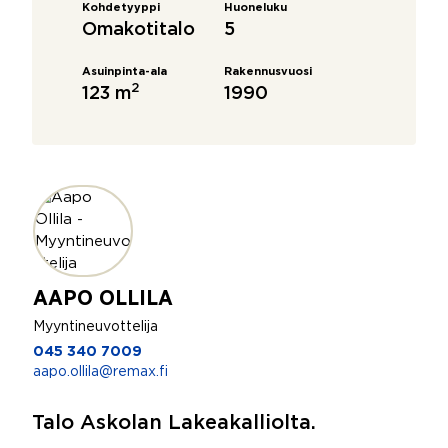
Kohdetyyppi
Huoneluku
Omakotitalo
5
Asuinpinta-ala
Rakennusvuosi
2
123 m
1990
AAPO OLLILA
Myyntineuvottelija
045 340 7009
aapo.ollila@remax.fi
Talo Askolan Lakeakalliolta.