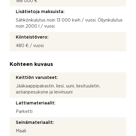
188 000 €
Lisätietoja maksuista:
Sähkönkulutus noin 13 000 kwh / vuosi. Öljynkulutus
noin 2000 l / vuosi.
Kiinteistövero:
480 € / vuosi
Kohteen kuvaus
Keittiön varusteet:
Jääkaappipakastin, liesi, uuni, liesituuletin,
astianpesukone ja leivinuuni
Lattiamateriaalit:
Parketti
Seinämateriaalit:
Maali