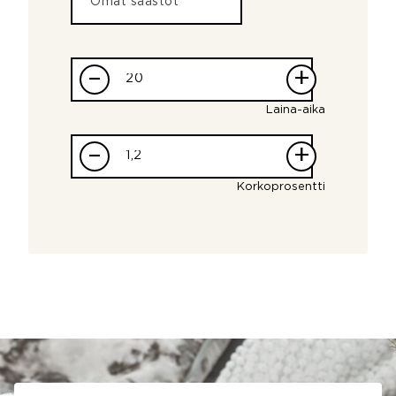
–
+
Laina-aika
–
+
Korkoprosentti