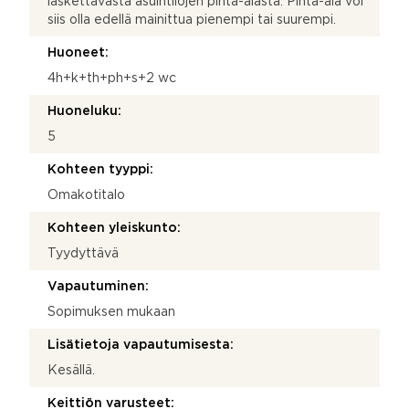
laskettavasta asuintilojen pinta-alasta. Pinta-ala voi
siis olla edellä mainittua pienempi tai suurempi.
Huoneet:
4h+k+th+ph+s+2 wc
Huoneluku:
5
Kohteen tyyppi:
Omakotitalo
Kohteen yleiskunto:
Tyydyttävä
Vapautuminen:
Sopimuksen mukaan
Lisätietoja vapautumisesta:
Kesällä.
Keittiön varusteet: