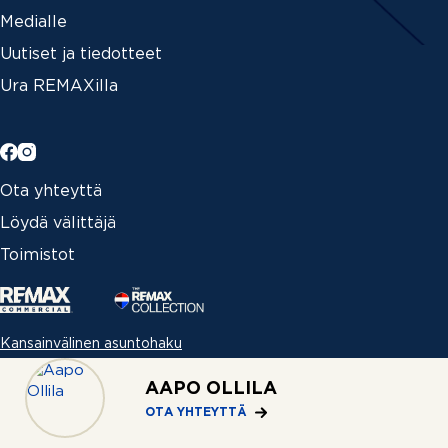
Medialle
Uutiset ja tiedotteet
Ura REMAXilla
Ota yhteyttä
Löydä välittäjä
Toimistot
Kansainvälinen asuntohaku
AAPO OLLILA
Each office independently owned and operated |­
OTA YHTEYTTÄ
Copyright © 2026 REMAX Finland