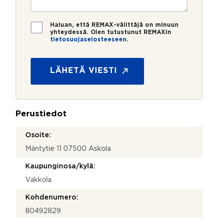
r
t
i
o
i
*
*
T
Haluan, että REMAX-välittäjä on minuun
i
yhteydessä. Olen tutustunut REMAXin
tietosuojaselosteeseen
.
e
P
t
u
o
h
s
LÄHETÄ VIESTI
e
u
l
o
i
j
n
a
n
Perustiedot
*
u
m
Osoite:
e
Mäntytie 11 07500 Askola
r
o
Kaupunginosa/kylä:
V
i
Vakkola
e
s
Kohdenumero:
t
80492829
i