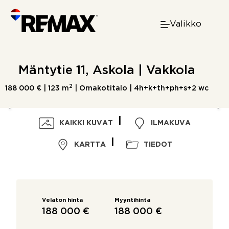
Skip
to
Valikko
content
Mäntytie 11, Askola | Vakkola
2
188 000 € |
123 m
| Omakotitalo | 4h+k+th+ph+s+2 wc
KAIKKI KUVAT
ILMAKUVA
KARTTA
TIEDOT
Velaton hinta
Myyntihinta
188 000 €
188 000 €