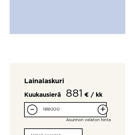
Lainalaskuri
881
Kuukausierä
€ / kk
–
+
Asunnon velaton hinta