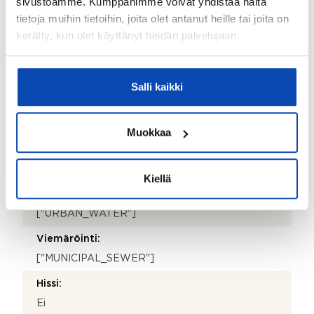
sivustoamme. Kumppanimme voivat yhdistää näitä
Kattotyyppi:
tietoja muihin tietoihin, joita olet antanut heille tai joita on
kerätty, kun olet käyttänyt heidän palvelujaan.
Harjakatto
Katemateriaali:
Pelti
Salli kaikki
Lämmitysjärjestelmä:
Puu, ilmalämpöpumppu ja öljy
Muokkaa
Ilmanvaihto:
["MECHANICAL_VENTILATION"]
Kiellä
Vesijohto:
["URBAN_WATER"]
Viemäröinti:
["MUNICIPAL_SEWER"]
Hissi:
Ei