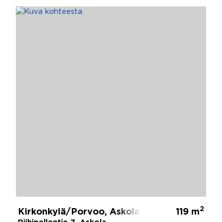
2
Kirkonkylä/Porvoo, Askola
119 m