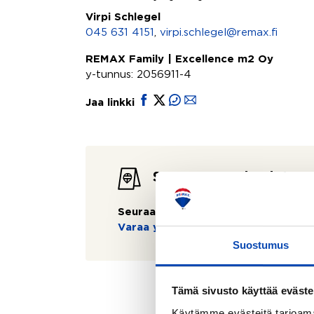
Virpi Schlegel
045 631 4151
,
virpi.schlegel@remax.fi
REMAX Family | Excellence m2 Oy
y-tunnus: 2056911-4
Jaa linkki
Seuraavat esittelyt
Seuraavaa esittelyä ei ole tiedossa:
Varaa yksityisesittely
Suostumus
Tämä sivusto käyttää eväste
Käytämme evästeitä tarjoama