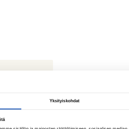
Yksityiskohdat
itä
mme sisällön ja mainosten räätälöimiseen, sosiaalisen median