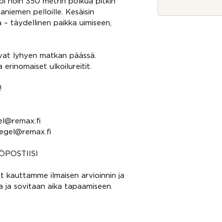
h
äpi noin 350 metrin polkua pitkin
*
t
niemen pelloille. Kesäisin
e
 – täydellinen paikka uimiseen,
y
d
e
ovat lyhyen matkan päässä.
n
o
erinomaiset ulkoilureitit.
t
t
!
o
s
i
gel@remax.fi
legel@remax.fi
ÖPOSTIISI
t kauttamme ilmaisen arvioinnin ja
ta ja sovitaan aika tapaamiseen.