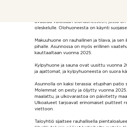
Asunto on yksitasoinen ja sitä on päivitetty 
on uusittu vuonna 2018 ja sitä on paranne
lisäämällä säilytystilaa sekä erillinen työtaso 
avautuu valoisaan olohuoneeseen, jossa on h
oleskelulle. Olohuoneesta on käynti suojaisel
Makuuhuone on rauhallinen ja tilava, ja sen
pihalle. Asunnossa on myös erillinen vaate
kauttaaltaan vuonna 2025.
Kylpyhuone ja sauna ovat uusittu vuonna 202
ja ajattomat, ja kylpyhuoneesta on suora k
Asunnolla on kaksi terassia: etupihan patio s
Molemmat on pesty ja öljytty vuonna 2025. L
maalattu, ja ulkovarastoa on päivitetty maala
Ulkoalueet tarjoavat erinomaiset puitteet r
viettoon.
Taloyhtiö sijaitsee rauhallisella pientaloal