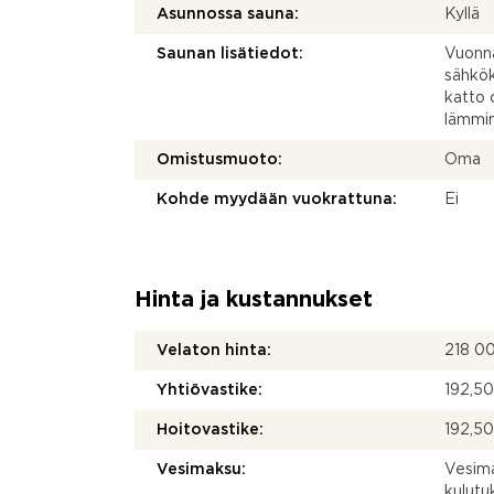
Asunnossa sauna:
Kyllä
Saunan lisätiedot:
Vuonna
sähkök
katto 
lämmin
Omistusmuoto:
Oma
Kohde myydään vuokrattuna:
Ei
Hinta ja kustannukset
Velaton hinta:
218 0
Yhtiövastike:
192,50
Hoitovastike:
192,50
Vesimaksu:
Vesima
kulut