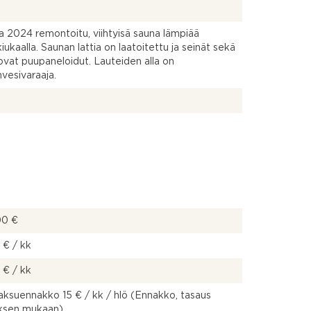
 2024 remontoitu, viihtyisä sauna lämpiää
iukaalla. Saunan lattia on laatoitettu ja seinät sekä
ovat puupaneloidut. Lauteiden alla on
vesivaraaja.
00 €
 € / kk
 € / kk
ksuennakko 15 € / kk / hlö (Ennakko, tasaus
uksen mukaan)