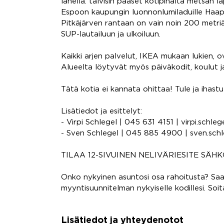
lähellä: talvisin pääset kotipihalta metsän l
Espoon kaupungin luonnonlumiladuille Haapa
Pitkäjärven rantaan on vain noin 200 metriä
SUP-lautailuun ja ulkoiluun.
Kaikki arjen palvelut, IKEA mukaan lukien, 
Alueelta löytyvät myös päiväkodit, koulut ja 
Tätä kotia ei kannata ohittaa! Tule ja ihastu
Lisätiedot ja esittelyt:
- Virpi Schlegel | 045 631 4151 | virpi.schle
- Sven Schlegel | 045 885 4900 | sven.sch
TILAA 12-SIVUINEN NELIVÄRIESITE SÄHK
Onko nykyinen asuntosi osa rahoitusta? Saa
myyntisuunnitelman nykyiselle kodillesi. Soi
Lisätiedot ja yhteydenotot