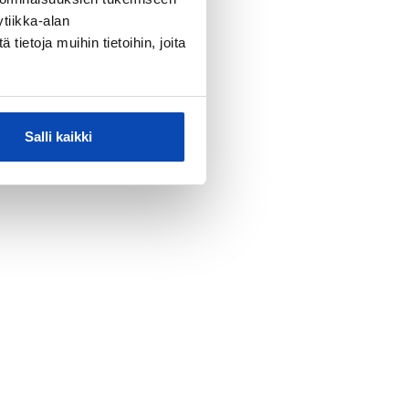
tiikka-alan
ietoja muihin tietoihin, joita
Salli kaikki