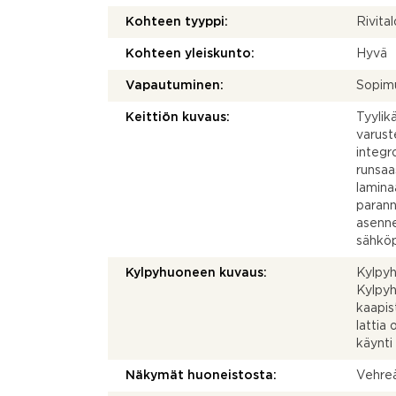
Kohteen tyyppi:
Rivital
Kohteen yleiskunto:
Hyvä
Vapautuminen:
Sopim
Keittiön kuvaus:
Tyylik
varuste
integr
runsaas
lamina
parann
asenne
sähköp
Kylpyhuoneen kuvaus:
Kylpyh
Kylpyh
kaapis
lattia
käynti
Näkymät huoneistosta:
Vehreä