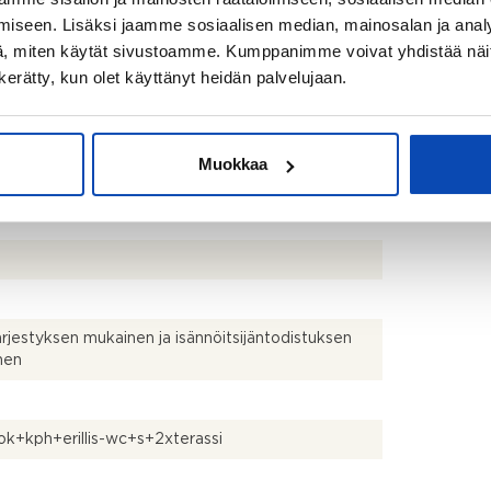
iseen. Lisäksi jaamme sosiaalisen median, mainosalan ja analy
, miten käytät sivustoamme. Kumppanimme voivat yhdistää näitä t
n kerätty, kun olet käyttänyt heidän palvelujaan.
ärvenranta 6 02940 Espoo
nperä
Muokkaa
514
ärjestyksen mukainen ja isännöitsijäntodistuksen
nen
k+kph+erillis-wc+s+2xterassi