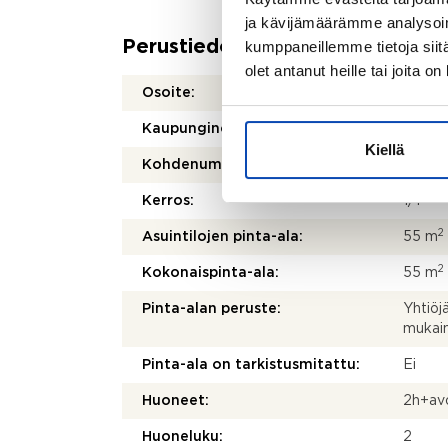
ja kävijämäärämme analysoim
kumppaneillemme tietoja siitä
Perustiedot
olet antanut heille tai joita o
Osoite:
Isonj
Kaupunginosa/kylä:
Järve
Kiellä
Kohdenumero:
80512
Kerros:
1/1
2
Asuintilojen pinta-ala:
55 m
2
Kokonaispinta-ala:
55 m
Pinta-alan peruste:
Yhtiöj
mukai
Pinta-ala on tarkistusmitattu:
Ei
Huoneet:
2h+avo
Huoneluku:
2