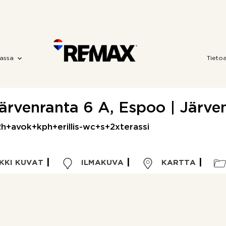
assa
Tieto
järvenranta 6 A, Espoo | Järve
 2h+avok+kph+erillis-wc+s+2xterassi
KKI KUVAT
ILMAKUVA
KARTTA
Kohdetyyppi