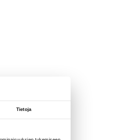
Tietoja
 ominaisuuksien tukemiseen