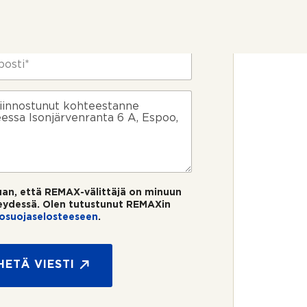
uan, että REMAX-välittäjä on minuun
eydessä. Olen tutustunut REMAXin
tosuojaselosteeseen
.
HETÄ VIESTI