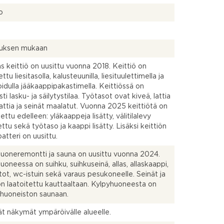
o
uksen mukaan
äs keittiö on uusittu vuonna 2018. Keittiö on
ttu liesitasolla, kalusteuunilla, liesituulettimella ja
oidulla jääkaappipakastimella. Keittiössä on
ti lasku- ja säilytystilaa. Työtasot ovat kiveä, lattia
attia ja seinät maalatut. Vuonna 2025 keittiötä on
ettu edelleen: yläkaappeja lisätty, välitilalevy
ttu sekä työtaso ja kaappi lisätty. Lisäksi keittiön
atteri on uusittu.
uoneremontti ja sauna on uusittu vuonna 2024.
uoneessa on suihku, suihkuseinä, allas, allaskaappi,
tot, wc-istuin sekä varaus pesukoneelle. Seinät ja
 on laatoitettu kauttaaltaan. Kylpyhuoneesta on
 huoneiston saunaan.
t näkymät ympäröivälle alueelle.