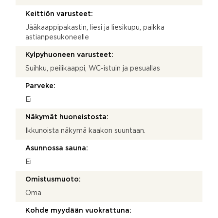
Keittiön varusteet:
Jääkaappipakastin, liesi ja liesikupu, paikka
astianpesukoneelle
Kylpyhuoneen varusteet:
Suihku, peilikaappi, WC-istuin ja pesuallas
Parveke:
Ei
Näkymät huoneistosta:
Ikkunoista näkymä kaakon suuntaan.
Asunnossa sauna:
Ei
Omistusmuoto:
Oma
Kohde myydään vuokrattuna: