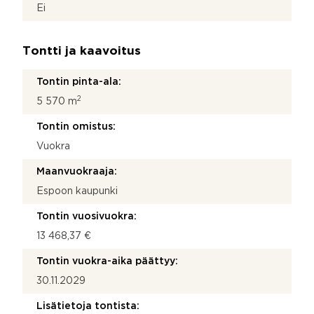
Ei
Tontti ja kaavoitus
Tontin pinta-ala:
2
5 570 m
Tontin omistus:
Vuokra
Maanvuokraaja:
Espoon kaupunki
Tontin vuosivuokra:
13 468,37 €
Tontin vuokra-aika päättyy:
30.11.2029
Lisätietoja tontista: