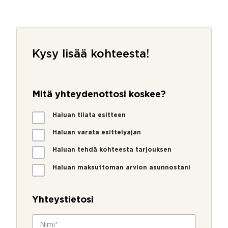
Kysy lisää kohteesta!
Mitä yhteydenottosi koskee?
M
Haluan tilata esitteen
i
t
Haluan varata esittelyajan
ä
Haluan tehdä kohteesta tarjouksen
y
h
Haluan maksuttoman arvion asunnostani
t
e
y
Yhteystietosi
d
e
N
n