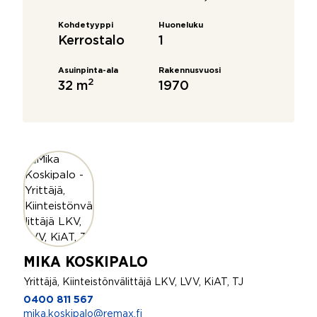
Kohdetyyppi
Huoneluku
Kerrostalo
1
Asuinpinta-ala
Rakennusvuosi
2
32 m
1970
MIKA KOSKIPALO
Yrittäjä, Kiinteistönvälittäjä LKV, LVV, KiAT, TJ
0400 811 567
mika.koskipalo@remax.fi