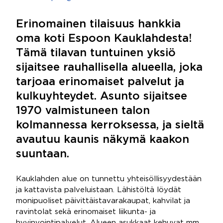
Erinomainen tilaisuus hankkia
oma koti Espoon Kauklahdesta!
Tämä tilavan tuntuinen yksiö
sijaitsee rauhallisella alueella, joka
tarjoaa erinomaiset palvelut ja
kulkuyhteydet. Asunto sijaitsee
1970 valmistuneen talon
kolmannessa kerroksessa, ja sieltä
avautuu kaunis näkymä kaakon
suuntaan.
Kauklahden alue on tunnettu yhteisöllisyydestään
ja kattavista palveluistaan. Lähistöltä löydät
monipuoliset päivittäistavarakaupat, kahvilat ja
ravintolat sekä erinomaiset liikunta- ja
hyvinvointipalvelut. Alueen asukkaat kehuvat mm.