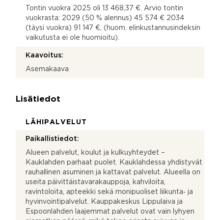
Tontin vuokra 2025 oli 13 468,37 €. Arvio tontin
vuokrasta: 2029 (50 % alennus) 45 574 € 2034
(täysi vuokra) 91 147 €, (huom. elinkustannusindeksin
vaikutusta ei ole huomioitu).
Kaavoitus:
Asemakaava
Lisätiedot
LÄHIPALVELUT
Paikallistiedot:
Alueen palvelut, koulut ja kulkuyhteydet –
Kauklahden parhaat puolet. Kauklahdessa yhdistyvät
rauhallinen asuminen ja kattavat palvelut. Alueella on
useita päivittäistavarakauppoja, kahviloita,
ravintoloita, apteekki sekä monipuoliset liikunta‑ ja
hyvinvointipalvelut. Kauppakeskus Lippulaiva ja
Espoonlahden laajemmat palvelut ovat vain lyhyen