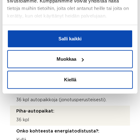
sivustoamme. Kumppanimme voivat yhdistää näitä
Kaukolämpö
tietoja muihin tietoihin, joita olet antanut heille tai joita on
kerätty, kun olet käyttänyt heidän palvelujaan.
Hissi:
Ei
Salli kaikki
Taloyhtiössä sauna:
Kyllä
Muokkaa
Taloyhtiössä on:
Askarteluhuone, urheiluvälinevarasto, kellarikomero,
pesutupa, kuivaushuone, jäähdytetty kellari,
Kiellä
väestönsuoja ja pyörävarasto
Lisätietoja autopaikasta:
36 kpl autopaikkoja (jonotusperusteisesti).
Piha-autopaikat:
36 kpl
Onko kohteesta energiatodistusta?:
Kyllä