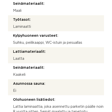
Seinämateriaalit:
Maali
Työtasot:
Laminaatti
Kylpyhuoneen varusteet:
Suihku, peilikaappi, WC-istuin ja pesuallas
Lattiamateriaalit:
Laatta
Seinämateriaalit:
Kaakeli
Asunnossa sauna:
Ei
Olohuoneen lisätiedot:
Lattia laminaattia, joka asennettu parketin päälle noin
8 vuotta sitten. Seinät maalattu ja tapetoitu.