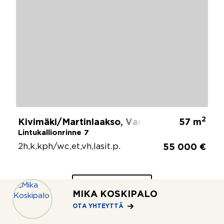
2
Kivimäki/Martinlaakso, Vantaa
57 m
Lintukallionrinne 7
2h,k,kph/wc,et,vh,lasit.p.
55 000 €
KATSO
MIKA KOSKIPALO
LISÄÄ
(123)
OTA YHTEYTTÄ