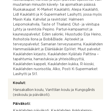
muutaman minuutin kävely‑ tai ajomatkan päässä.
Ruokakaupat: K-Market Kauklahti, Alepa Kauklahti,
Lidl Kauklahti ja K-Supermarket Lasihytti, jossa myös
Maxin Kala. Kahvilat ja ravintolat: Halmeen
Leipomokahvila, Taste of Thailand, Olut- ja viinitupa
Lyhty ja ravintola Pepino. Parturi‑kampaamot ja
kauneuspalvelut: Eden salonki, Hiusstudio Erja Heino,
Ihohoitola Ilona ja Bob&Blade. Apteekit ja
terveyspalvelut: Samarian terveysasema, Kauklahden
Hammaslääkärit ja Eläinlääkäri EpiVet. Muut palvelut:
Kauklahden kirjasto, Kauklahden Kylätalo Palttina –
tapahtumia, harrastuksia ja yhteisöllisyyttä,
Kauklahden kappeli, Kauklahden kukka, R-kioski,
Kauklahden nuorisotila, Alko, Posti K-Supermarket
Lasihytti ja St1.
Koulut:
Hansakallion koulu, Vanttilan koulu ja Kungsgårds
(esikoulu ja päiväkoti).
Päiväkoti:
Kauklahden päiväkoti, Kauklahden Ankkalampi-