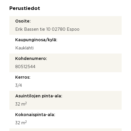
n
a
n
Perustiedot
*
u
m
Osoite:
e
Erik Bassen tie 10 02780 Espoo
r
o
Kaupunginosa/kylä:
T
i
Kauklahti
e
t
Kohdenumero:
o
80512544
s
u
Kerros:
o
j
3/4
a
Asuintilojen pinta-ala:
2
32 m
Kokonaispinta-ala:
2
32 m