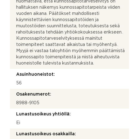
huomattava, että kunnossapitotarveselvitys on
hallituksen näkemys kunnossapitotarpeista viiden
vuoden aikana. Päätökset mahdollisesti
käynnistettävien kunnossapitotöiden ja
muutostöiden suunnittelusta, toteutuksesta sekä
rahoituksesta tehdään yhtiökokouksessa erikseen.
Kunnossapitotarveselvityksessä mainitut
toimenpiteet saattavat aikaistua tai myöhentyä.
Myyjä ei vastaa taloyhtiön myöhemmin päättämistä
kunnossapito toimenpiteistä ja niistä aiheutuvista
huoneistolle tulevista kustannuksista.
Asuinhuoneistot:
56
Osakenumerot:
8988-9105
Lunastusoikeus yhtiöllä:
Ei
Lunastusoikeus osakkailla: