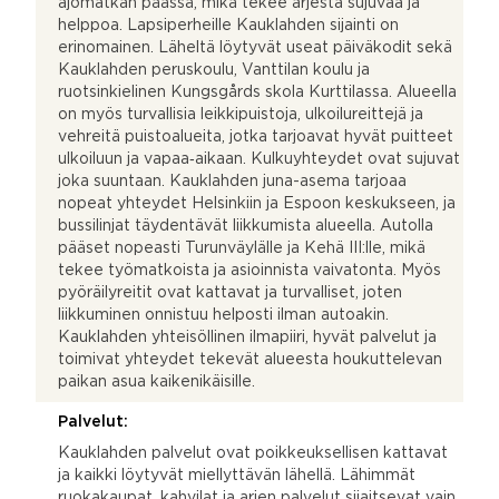
ajomatkan päässä, mikä tekee arjesta sujuvaa ja
helppoa. Lapsiperheille Kauklahden sijainti on
erinomainen. Läheltä löytyvät useat päiväkodit sekä
Kauklahden peruskoulu, Vanttilan koulu ja
ruotsinkielinen Kungsgårds skola Kurttilassa. Alueella
on myös turvallisia leikkipuistoja, ulkoilureittejä ja
vehreitä puistoalueita, jotka tarjoavat hyvät puitteet
ulkoiluun ja vapaa‑aikaan. Kulkuyhteydet ovat sujuvat
joka suuntaan. Kauklahden juna-asema tarjoaa
nopeat yhteydet Helsinkiin ja Espoon keskukseen, ja
bussilinjat täydentävät liikkumista alueella. Autolla
pääset nopeasti Turunväylälle ja Kehä III:lle, mikä
tekee työmatkoista ja asioinnista vaivatonta. Myös
pyöräilyreitit ovat kattavat ja turvalliset, joten
liikkuminen onnistuu helposti ilman autoakin.
Kauklahden yhteisöllinen ilmapiiri, hyvät palvelut ja
toimivat yhteydet tekevät alueesta houkuttelevan
paikan asua kaikenikäisille.
Palvelut:
Kauklahden palvelut ovat poikkeuksellisen kattavat
ja kaikki löytyvät miellyttävän lähellä. Lähimmät
ruokakaupat, kahvilat ja arjen palvelut sijaitsevat vain