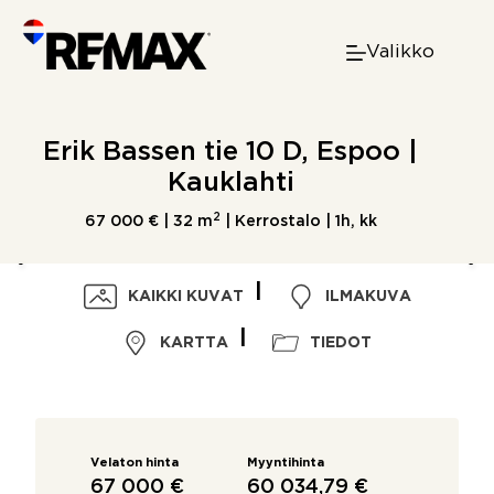
Skip
to
Valikko
content
Erik Bassen tie 10 D, Espoo |
Kauklahti
2
67 000 € |
32 m
| Kerrostalo | 1h, kk
KAIKKI KUVAT
ILMAKUVA
KARTTA
TIEDOT
Velaton hinta
Myyntihinta
67 000 €
60 034,79 €