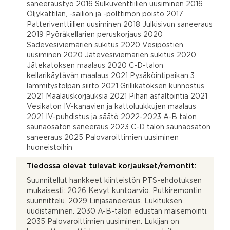
saneeraustyö 2016 Sulkuventtiilien uusiminen 2016
Öljykattilan, -säiliön ja -polttimon poisto 2017
Patteriventtiilien uusiminen 2018 Julkisivun saneeraus
2019 Pyöräkellarien peruskorjaus 2020
Sadevesiviemärien sukitus 2020 Vesipostien
uusiminen 2020 Jätevesiviemärien sukitus 2020
Jätekatoksen maalaus 2020 C-D-talon
kellarikäytävän maalaus 2021 Pysäköintipaikan 3
lämmitystolpan siirto 2021 Grillikatoksen kunnostus
2021 Maalauskorjauksia 2021 Pihan asfaltointia 2021
Vesikaton IV-kanavien ja kattoluukkujen maalaus
2021 IV-puhdistus ja säätö 2022-2023 A-B talon
saunaosaton saneeraus 2023 C-D talon saunaosaton
saneeraus 2025 Palovaroittimien uusiminen
huoneistoihin
Tiedossa olevat tulevat korjaukset/remontit:
Suunnitellut hankkeet kiinteistön PTS-ehdotuksen
mukaisesti: 2026 Kevyt kuntoarvio. Putkiremontin
suunnittelu. 2029 Linjasaneeraus. Lukituksen
uudistaminen. 2030 A-B-talon edustan maisemointi.
2035 Palovaroittimien uusiminen. Lukijan on