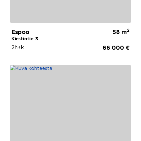
2
Espoo
58 m
Kirstintie 3
2h+k
66 000 €