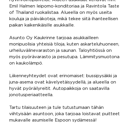
Emil Halmen leipomo-konditoriaa ja Ravintola Taste
of Thailand ruokalistaa. Alueella on myös useita
kouluja ja päiväkoteja, mikä tekee siitä ihanteellisen
paikan kaikenikäisille asukkaille.
Asunto Oy Kaukrinne tarjoaa asukkailleen
monipuolisia yhteisiä tiloja, kuten askarteluhuoneen,
urheiluvälinevaraston ja saunan. Taloyhtiössä on
myös pyörävarasto ja pesutupa. Lämmitysmuotona
on kaukolämpö.
Liikenneyhteydet ovat erinomaiset: bussipysäkki ja
juna-asema ovat kävelyetäisyydellä, ja alueella on
hyvät pyöräilyreitit. Autopaikkoja on saatavilla
jonotusperiaatteella.
Tartu tilaisuuteen ja tule tutustumaan tähän
viihtyisään asuntoon, joka tarjoaa loistavat puitteet
mukavalle asumiselle Espoon sydämessä!