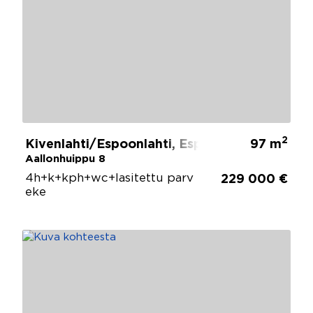
2
Kivenlahti/Espoonlahti, Espoo
97 m
Aallonhuippu 8
4h+k+kph+wc+lasitettu parv
229 000 €
eke