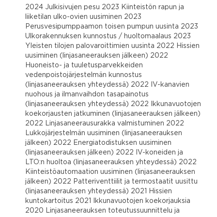
2024 Julkisivujen pesu 2023 Kiinteistön rapun ja
liiketilan ulko-ovien uusiminen 2023
Perusvesipumppaamon toisen pumpun uusinta 2023
Ulkorakennuksen kunnostus / huoltomaalaus 2023
YIeisten tilojen palovaroittimien uusinta 2022 Hissien
uusiminen (linjasaneerauksen jälkeen) 2022
Huoneisto- ja tuuletusparvekkeiden
vedenpoistojärjestelmän kunnostus
(linjasaneerauksen yhteydessä) 2022 IV-kanavien
nuohous ja ilmanvaihdon tasapainotus
(linjasaneerauksen yhteydessä) 2022 Ikkunavuotojen
koekorjausten jatkuminen (linjasaneerauksen jälkeen)
2022 Linjasaneerausurakka valmistuminen 2022
Lukkojärjestelmän uusiminen (linjasaneerauksen
jälkeen) 2022 Energiatodistuksen uusiminen
(linjasaneerauksen jälkeen) 2022 IV-koneiden ja
LTO:n huoltoa (linjasaneerauksen yhteydessä) 2022
Kiinteistöautomaation uusiminen (linjasaneerauksen
jälkeen) 2022 Patteriventtiilit ja termostaatit uusittu
(linjasaneerauksen yhteydessä) 2021 Hissien
kuntokartoitus 2021 Ikkunavuotojen koekorjauksia
2020 Linjasaneerauksen toteutussuunnittelu ja