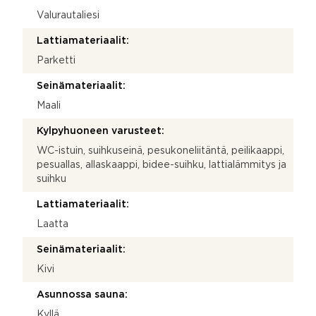
Valurautaliesi
Lattiamateriaalit:
Parketti
Seinämateriaalit:
Maali
Kylpyhuoneen varusteet:
WC-istuin, suihkuseinä, pesukoneliitäntä, peilikaappi,
pesuallas, allaskaappi, bidee-suihku, lattialämmitys ja
suihku
Lattiamateriaalit:
Laatta
Seinämateriaalit:
Kivi
Asunnossa sauna:
Kyllä