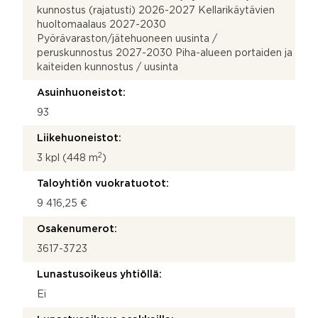
kunnostus (rajatusti) 2026-2027 Kellarikäytävien
huoltomaalaus 2027-2030
Pyörävaraston/jätehuoneen uusinta /
peruskunnostus 2027-2030 Piha-alueen portaiden ja
kaiteiden kunnostus / uusinta
Asuinhuoneistot:
93
Liikehuoneistot:
2
3 kpl (448 m
)
Taloyhtiön vuokratuotot:
9 416,25 €
Osakenumerot:
3617-3723
Lunastusoikeus yhtiöllä:
Ei