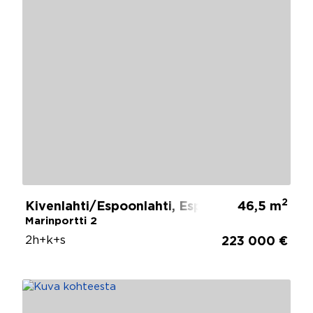
2
Kivenlahti/Espoonlahti, Espoo
46,5 m
Marinportti 2
2h+k+s
223 000 €