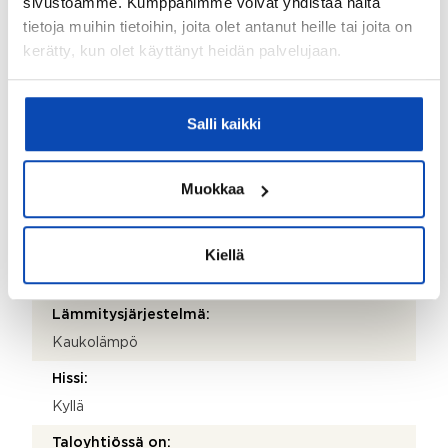
sivustoamme. Kumppanimme voivat yhdistää näitä
27.04.2026
tietoja muihin tietoihin, joita olet antanut heille tai joita on
kerätty, kun olet käyttänyt heidän palvelujaan.
Valmistumisvuosi:
1990
Salli kaikki
Rakennus- ja pintamateriaalit:
Teräsbetoni
Muokkaa
Kattotyyppi:
Tasakatto
Katemateriaali:
Kiellä
Bitumihuopa
Lämmitysjärjestelmä:
Kaukolämpö
Hissi:
Kyllä
Taloyhtiössä on: