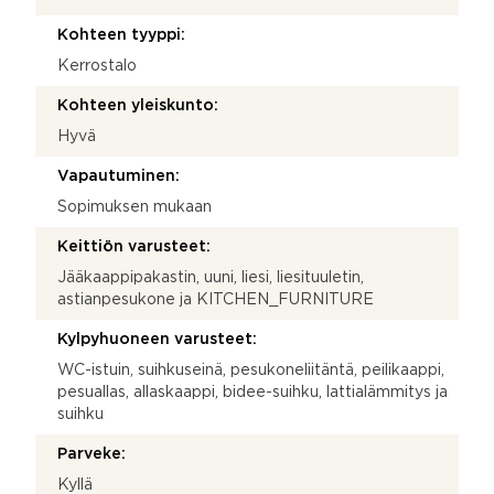
Kohteen tyyppi:
Kerrostalo
Kohteen yleiskunto:
Hyvä
Vapautuminen:
Sopimuksen mukaan
Keittiön varusteet:
Jääkaappipakastin, uuni, liesi, liesituuletin,
astianpesukone ja KITCHEN_FURNITURE
Kylpyhuoneen varusteet:
WC-istuin, suihkuseinä, pesukoneliitäntä, peilikaappi,
pesuallas, allaskaappi, bidee-suihku, lattialämmitys ja
suihku
Parveke:
Kyllä