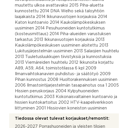
muutettu ulkoa avattavaksi 2015 Piha-aluetta
kunnostettu 2014 DNA Welho sekä taloyhtiön
laajakaista 2014 Ikkunavuotojen korjauksia 2014
Katon kuntoarvio 2014 Kaukolämpökeskuksen
uusiminen 2014 Pesuhuoneiden kuntotutkimus
(kosteusmittaus) 2014 Piha-alueiden varustuksen
tarkastus 2013 Ikkunavuotojen korjauksia 2013
Kaukolämpökeskuksen uusiminen aloitettu 2013
Lukitusjärjestelmän uusiminen 2013 Salaojien huuhtelu
2013 Tuuletusluukkujen tiivistyksiä ja kunnostuksia
2013 Viemäreiden huuhtelu 2012 Ikkunoita korjattu
A89, A59, A64, toimistotilassa 6 kpl 2009
Ilmanvaihtokanavien puhdistus- ja säätötyö 2009
Pihan kunnostus 2008 Huoltorakennuksen uusiminen
2006 Ilmastointijarjestelmän tasapainotus osa 1 2005
Hissien peruskorjaus 2004 Kylpyhuoneiden
kuntotutkimus 2003 Kokonaisvaltainen kuntoarvio ja
hissien kuntokartoitus 2002 HTV-kaapeliverkkoon
liittyminen 2001 Hissiovien koneiston uusiminen
Tiedossa olevat tulevat korjaukset/remontit:
2026-2027 Porrashuoneiden ja yleisten tilojen