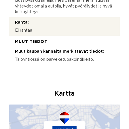
Bussipysäkki lähellä, metroasema lähellä, sujuvat
yhteydet omalla autolla, hyvät pyöräilytiet ja hyvä
kulkuyhteys
Ranta:
Ei rantaa
MUUT TIEDOT
Muut kaupan kannalta merkittävät tiedot:
Taloyhtiössä on parveketupakointikielto.
Kartta