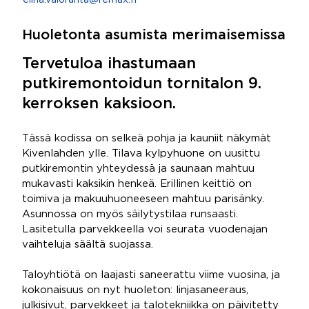
elina.valoranta@remax.fi
Huoletonta asumista merimaisemissa
Tervetuloa ihastumaan
putkiremontoidun tornitalon 9.
kerroksen kaksioon.
Tässä kodissa on selkeä pohja ja kauniit näkymät
Kivenlahden ylle. Tilava kylpyhuone on uusittu
putkiremontin yhteydessä ja saunaan mahtuu
mukavasti kaksikin henkeä. Erillinen keittiö on
toimiva ja makuuhuoneeseen mahtuu parisänky.
Asunnossa on myös säilytystilaa runsaasti.
Lasitetulla parvekkeella voi seurata vuodenajan
vaihteluja säältä suojassa.
Taloyhtiötä on laajasti saneerattu viime vuosina, ja
kokonaisuus on nyt huoleton: linjasaneeraus,
julkisivut, parvekkeet ja talotekniikka on päivitetty