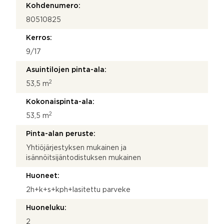
Kohdenumero:
80510825
Kerros:
9/17
Asuintilojen pinta-ala:
2
53,5 m
Kokonaispinta-ala:
2
53,5 m
Pinta-alan peruste:
Yhtiöjärjestyksen mukainen ja
isännöitsijäntodistuksen mukainen
Huoneet:
2h+k+s+kph+lasitettu parveke
Huoneluku:
2