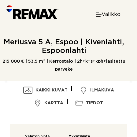
Skip
to
Valikko
content
Meriusva 5 A, Espoo | Kivenlahti,
Espoonlahti
2
215 000 € |
53,5 m
| Kerrostalo | 2h+k+s+kph+lasitettu
parveke
KAIKKI KUVAT
ILMAKUVA
KARTTA
TIEDOT
Velaton hinta
Myyntihinta