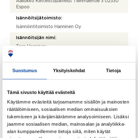
Aallokko Kiinteistöpalvelut Tillinmäentie 3 02330
Espoo
Isännöitsijätoimisto:
Isännöintitoimisto Hanninen Oy
Isännöitsijän nimi:
Tero Hanninen
Puhelinnumero:
09-88740411
Suostumus
Yksityiskohdat
Tietoja
Katuosoite:
Ankkuritie 3
Tämä sivusto käyttää evästeitä
Postinumero:
Käytämme evästeitä tarjoamamme sisällön ja mainosten
02320
räätälöimiseen, sosiaalisen median ominaisuuksien
tukemiseen ja kävijämäärämme analysoimiseen. Lisäksi
Postitoimipaikka:
jaamme sosiaalisen median, mainosalan ja analytiikka-
Espoo
alan kumppaneillemme tietoja siitä, miten käytät
Isännöitsijäntodistuksen päivämäärä: