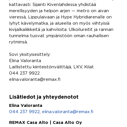
kattavasti. Sijainti Kivenlahdessa yhdistää
merellisyyden ja helpon arjen — metro on aivan
vieressä, Lippulaivaan ja Hype Hybridiarenalle on
lyhyt kävelymatka, ja alueella on myös viihtyisiä
kivijalkaliikkeitä ja kahviloita. Ulkoilureitit ja rannan
tunnelma tuovat ympäristöön oman rauhallisen
rytminsä.
Sovi yksityisesittely:
Elina Valoranta
Laillistettu kiinteistönvälittäjä, LKV, Kilat
044 237 9922
elina.valoranta@remax.fi
Lisätiedot ja yhteydenotot
Elina Valoranta
044 237 9922
,
elina.valoranta@remax.fi
REMAX Casa Alto | Casa Alto Oy