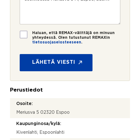
u
p
e
e
m
o
e
s
e
s
?
t
r
t
i
o
i
*
*
T
Haluan, että REMAX-välittäjä on minuun
i
yhteydessä. Olen tutustunut REMAXin
tietosuojaselosteeseen
.
e
t
o
s
LÄHETÄ VIESTI
u
o
j
a
Perustiedot
*
Osoite:
Meriusva 5 02320 Espoo
Kaupunginosa/kylä:
Kivenlahti, Espoonlahti