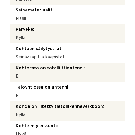
Seinämateriaalit:
Maali
Parveke:
Kyllä
Kohteen säilytystilat:
Seinäkaapit ja kaapistot
Kohteessa on satelliittiantenni:
Ei
Taloyhtiössä on antenni:
Ei
Kohde on liitetty tietoliikenneverkkoon:
Kyllä
Kohteen yleiskunto:
Hyvä