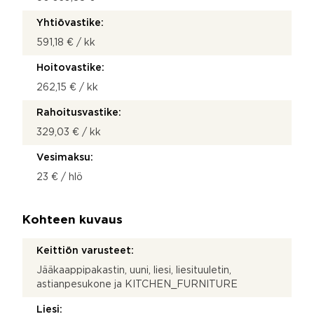
Yhtiövastike:
591,18 € / kk
Hoitovastike:
262,15 € / kk
Rahoitusvastike:
329,03 € / kk
Vesimaksu:
23 € / hlö
Kohteen kuvaus
Keittiön varusteet:
Jääkaappipakastin, uuni, liesi, liesituuletin,
astianpesukone ja KITCHEN_FURNITURE
Liesi: