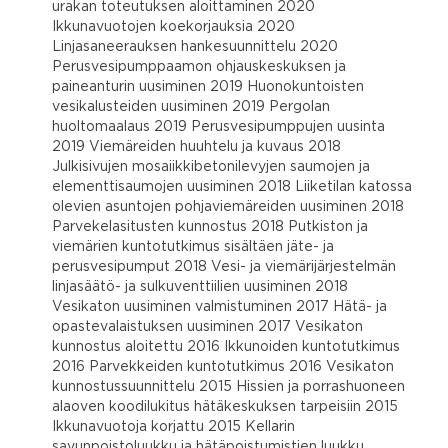
urakan toteutuksen aloittaminen 2020
Ikkunavuotojen koekorjauksia 2020
Linjasaneerauksen hankesuunnittelu 2020
Perusvesipumppaamon ohjauskeskuksen ja
paineanturin uusiminen 2019 Huonokuntoisten
vesikalusteiden uusiminen 2019 Pergolan
huoltomaalaus 2019 Perusvesipumppujen uusinta
2019 Viemäreiden huuhtelu ja kuvaus 2018
Julkisivujen mosaiikkibetonilevyjen saumojen ja
elementtisaumojen uusiminen 2018 Liiketilan katossa
olevien asuntojen pohjaviemäreiden uusiminen 2018
Parvekelasitusten kunnostus 2018 Putkiston ja
viemärien kuntotutkimus sisältäen jäte- ja
perusvesipumput 2018 Vesi- ja viemärijärjestelmän
linjasäätö- ja sulkuventtiilien uusiminen 2018
Vesikaton uusiminen valmistuminen 2017 Hätä- ja
opastevalaistuksen uusiminen 2017 Vesikaton
kunnostus aloitettu 2016 Ikkunoiden kuntotutkimus
2016 Parvekkeiden kuntotutkimus 2016 Vesikaton
kunnostussuunnittelu 2015 Hissien ja porrashuoneen
alaoven koodilukitus hätäkeskuksen tarpeisiin 2015
Ikkunavuotoja korjattu 2015 Kellarin
savunpoistoluukku ja hätäpoistumistien luukku