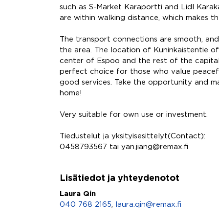
such as S-Market Karaportti and Lidl Karak
are within walking distance, which makes the
The transport connections are smooth, and 
the area. The location of Kuninkaistentie o
center of Espoo and the rest of the capital
perfect choice for those who value peacefu
good services. Take the opportunity and m
home!
Very suitable for own use or investment.
Tiedustelut ja yksityisesittelyt(Contact):
0458793567 tai yan.jiang@remax.fi
Lisätiedot ja yhteydenotot
Laura Qin
040 768 2165
,
laura.qin@remax.fi