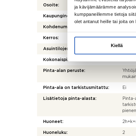
Osoite:
Kunink
ja kävijämäärämme analysoim
kumppaneillemme tietoja siitä
Kaupunginosa/kylä:
Kunink
olet antanut heille tai joita o
Kohdenumero:
80481
Kerros:
2/2
Kiellä
2
Asuintilojen pinta-ala:
49 m
2
Kokonaispinta-ala:
49 m
Pinta-alan peruste:
Yhtiöj
mukai
Pinta-ala on tarkistusmitattu:
Ei
Lisätietoja pinta-alasta:
Pinta-
tarkist
pienem
Huoneet:
2h+k+
Huoneluku:
2