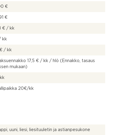
00 €
91 €
 € / kk
/ kk
€ / kk
ksuennakko 17,5 € / kk / hlö (Ennakko, tasaus
uksen mukaan)
 kk
llipaikka 20€/kk
pi, uuni, liesi, liesituuletin ja astianpesukone