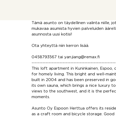
Asunnossa on oma sauna, joka tuo mukavaa 
avautuvat näkymät , ja se on lounaan suun
sujuvat, ja alueella on hyvät pyöräilyreitit. K
helpon pääsyn niin Espoon keskustaan kuin
Tämä asunto on täydellinen valinta niille, jo
mukavaa asumista hyvien palveluiden äärellä.
asunnosta uusi kotisi!
Ota yhteyttä niin kerron lisää.
0458793567 tai yan.jiang@remax.fi
------------------------------------------------------
This loft apartment in Kuninkainen, Espoo, 
for homely living. This bright and well-ma
built in 2004 and has been preserved in g
its own sauna, which brings a nice luxury t
views to the southwest, and it is the perfe
moments.
Asunto Oy Espoon Herttua offers its reside
as a craft room and bicycle storage. Good 