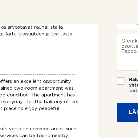
i
luksusta arkeen. Parvekkeelta
P
o
*
u
taan.Liikenneyhteydet ovat
s
h
uninkaistentien sijainti tarjoaa
i
e
S
 muualle pääkaupunkiseudulle.
k
l
ä
tka arvostavat rauhallista ja
o
i
h
k
 Tartu tilaisuuteen ja tee tästä
s
n
k
V
o
k
n
ö
i
s
e
u
p
e
k
e
m
o
s
e
?
e
s
t
e
r
t
i
?
o
i
*
-----------------------------------------
*
*
T
Hal
offers an excellent opportunity
i
yht
intained two-room apartment was
e
tie
ood condition. The apartment has
t
o
o everyday life. The balcony offers
s
ct place to enjoy peaceful
LÄ
u
o
j
nts versatile common areas, such
a
services can be found nearby,
*