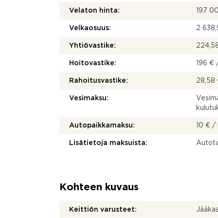
Velaton hinta:
197 0
Velkaosuus:
2 638,
Yhtiövastike:
224,58
Hoitovastike:
196 € 
Rahoitusvastike:
28,58 
Vesimaksu:
Vesima
kulut
Autopaikkamaksu:
10 € /
Lisätietoja maksuista:
Autota
Kohteen kuvaus
Keittiön varusteet:
Jääkaap