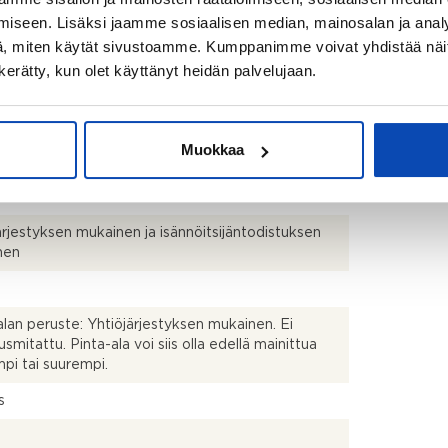
aistentie 24 02610 Espoo
iseen. Lisäksi jaamme sosiaalisen median, mainosalan ja analy
, miten käytät sivustoamme. Kumppanimme voivat yhdistää näitä t
ainen, Kilo
n kerätty, kun olet käyttänyt heidän palvelujaan.
840
Muokkaa
ärjestyksen mukainen ja isännöitsijäntodistuksen
nen
alan peruste: Yhtiöjärjestyksen mukainen. Ei
usmitattu. Pinta-ala voi siis olla edellä mainittua
pi tai suurempi.
s