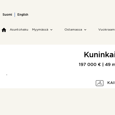
Skip
to
content
Suomi
English
Asuntohaku
Myymässä
Ostamassa
Vuokraam
Kuninkai
197 000 € |
49 
KAI
Velaton hinta
Myyntihinta