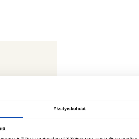
Yksityiskohdat
itä
mme sisällön ja mainosten räätälöimiseen, sosiaalisen median