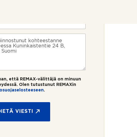
uan, että REMAX-välittäjä on minuun
eydessä. Olen tutustunut REMAXin
tosuojaselosteeseen
.
HETÄ VIESTI