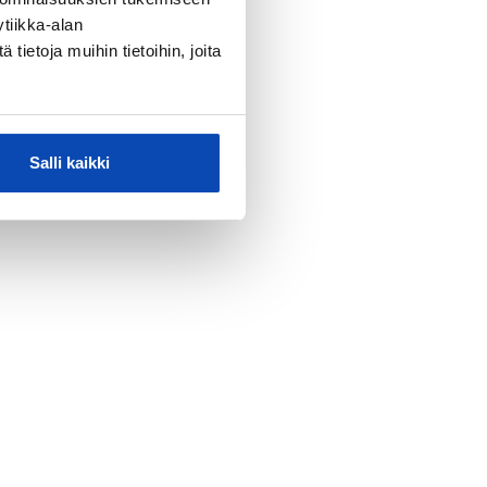
tiikka-alan
ietoja muihin tietoihin, joita
Salli kaikki