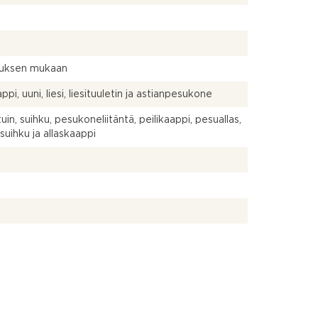
uksen mukaan
pi, uuni, liesi, liesituuletin ja astianpesukone
uin, suihku, pesukoneliitäntä, peilikaappi, pesuallas,
suihku ja allaskaappi