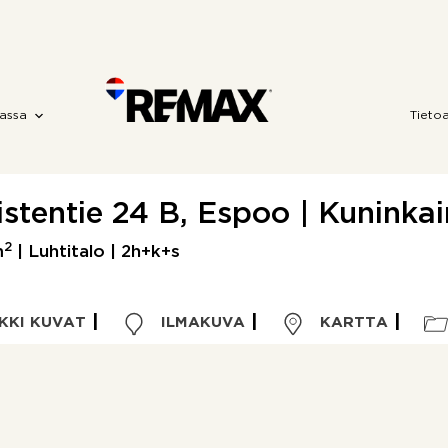
assa
Tieto
stentie 24 B, Espoo | Kuninkai
2
m
| Luhtitalo | 2h+k+s
KKI KUVAT
ILMAKUVA
KARTTA
Kohdetyyppi