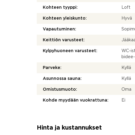
Kohteen tyyppi:
Loft
Kohteen yleiskunto:
Hyvä
Vapautuminen:
Sopim
Keittiön varusteet:
Jääkaap
Kylpyhuoneen varusteet:
WC-ist
bidee-
Parveke:
Kyllä
Asunnossa sauna:
Kyllä
Omistusmuoto:
Oma
Kohde myydään vuokrattuna:
Ei
Hinta ja kustannukset