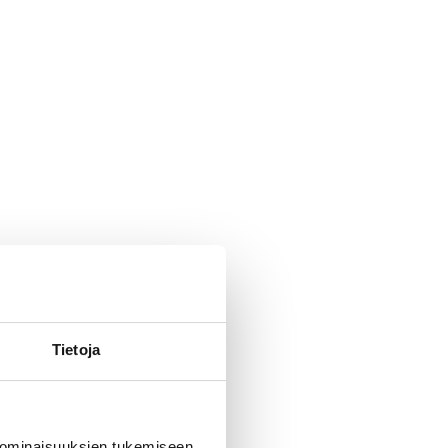
Tietoja
 ominaisuuksien tukemiseen