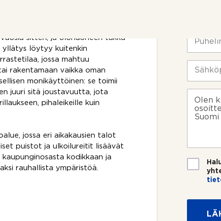
tu talo antaa vahvan
n
N
o
i
en toiveiden mukaan.
t
m
t
i
P
vuosia sitten, ja olohuoneen takka
o
*
u
yllätys löytyy kuitenkin
s
h
rrastetilaa, jossa mahtuu
i
e
S
tai rakentamaan vaikka oman
k
l
ä
o
llisen monikäyttöinen: se toimii
i
h
s
n
k
n juuri sitä joustavuutta, jota
V
k
n
ö
i
illaukseen, pihaleikeille kuin
e
u
p
e
e
m
o
s
?
e
s
t
alue, jossa eri aikakausien talot
r
t
i
 puistot ja ulkoilureitit lisäävät
o
i
*
ee kaupunginosasta kodikkaan ja
*
T
Hal
saksi rauhallista ympäristöä.
i
yht
e
tie
t
a
o
g
s
e
LÄ
u
n