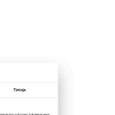
Tietoja
 ominaisuuksien tukemiseen