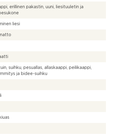
pi, erillinen pakastin, uuni, liesituuletin ja
npesukone
inen liesi
matto
atti
in, suihku, pesuallas, allaskaappi, peilikaappi,
lämmitys ja bidee-suihku
a
i
kiuas
a