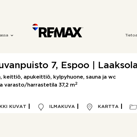
assa
Tieto
uvanpuisto 7, Espoo | Laaksola
, keittiö, apukeittiö, kylpyhuone, sauna ja wc
2
a varasto/harrastetila 37,2 m
KKI KUVAT
ILMAKUVA
KARTTA