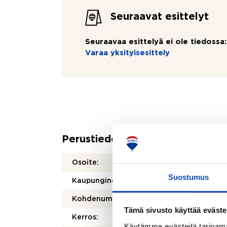
Seuraavat esittelyt
Seuraavaa esittelyä ei ole tiedossa:
Varaa yksityisesittely
Perustiedot
Osoite:
Luuva
Suostumus
Kaupunginosa/kylä:
Laakso
Kohdenumero:
8050
Tämä sivusto käyttää eväste
Kerros:
1/2
Käytämme evästeitä tarjoama