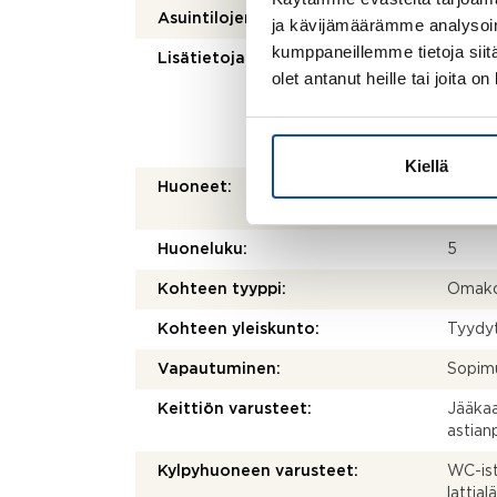
Asuintilojen pinta-ala:
121,4 
ja kävijämäärämme analysoim
kumppaneillemme tietoja siitä
Lisätietoja pinta-alasta:
Huonei
olet antanut heille tai joita o
kerros
pinta-
saatuih
kohtee
Kiellä
Huoneet:
5 h, k
ullakk
Huoneluku:
5
Kohteen tyyppi:
Omako
Kohteen yleiskunto:
Tyydy
Vapautuminen:
Sopim
Keittiön varusteet:
Jääkaap
astia
Kylpyhuoneen varusteet:
WC-istu
lattia