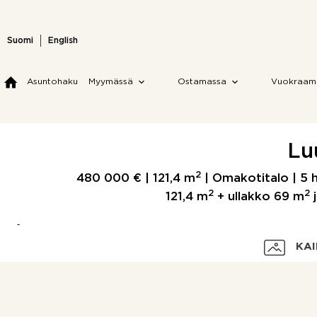
Skip
to
content
Suomi
English
Asuntohaku
Myymässä
Ostamassa
Vuokraam
Lu
2
480 000 € |
121,4 m
| Omakotitalo | 5 h
2
2
121,4 m
+ ullakko 69 m
j
KAI