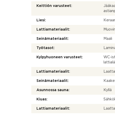
Keittiön varusteet:
Jääkaap
astia
Liesi:
Keraam
Lattiamateriaalit:
Muovi
Seinämateriaalit:
Maali
Työtasot:
Lamina
Kylpyhuoneen varusteet:
WC-istu
lattia
Lattiamateriaalit:
Laatt
Seinämateriaalit:
Kaakel
Asunnossa sauna:
Kyllä
Kiuas:
Sähkö
Lattiamateriaalit:
Laatt