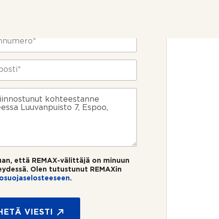
uan, että REMAX-välittäjä on minuun
eydessä. Olen tutustunut REMAXin
tosuojaselosteeseen
.
HETÄ VIESTI