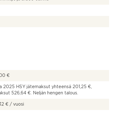
00 €
a 2025 HSY jätemaksut yhteensä 201,25 €,
ksut 526,64 €. Neljän hengen talous.
32 € / vuosi