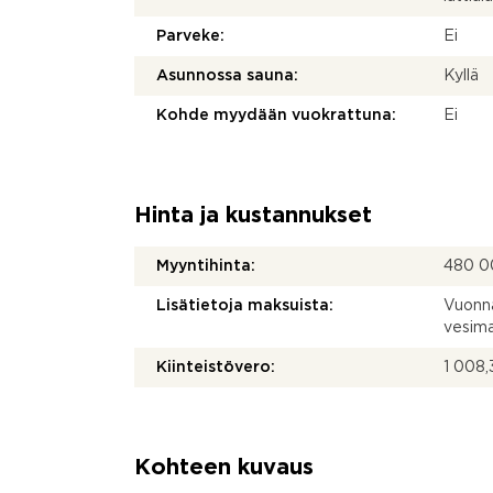
Parveke:
Ei
Asunnossa sauna:
Kyllä
Kohde myydään vuokrattuna:
Ei
Hinta ja kustannukset
Myyntihinta:
480 0
Lisätietoja maksuista:
Vuonn
vesima
Kiinteistövero:
1 008,
Kohteen kuvaus