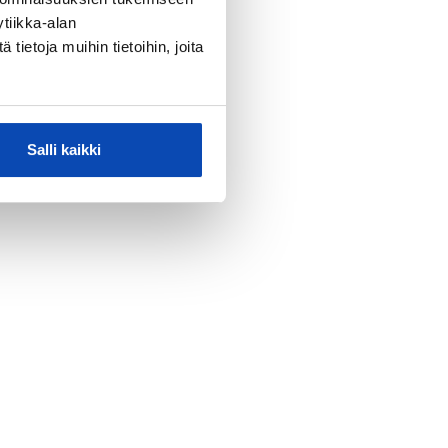
tiikka-alan
ietoja muihin tietoihin, joita
Salli kaikki