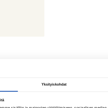
npuisto 7 02620 Espoo
Yksityiskohdat
lahti
4446
itä
mme sisällön ja mainosten räätälöimiseen, sosiaalisen median