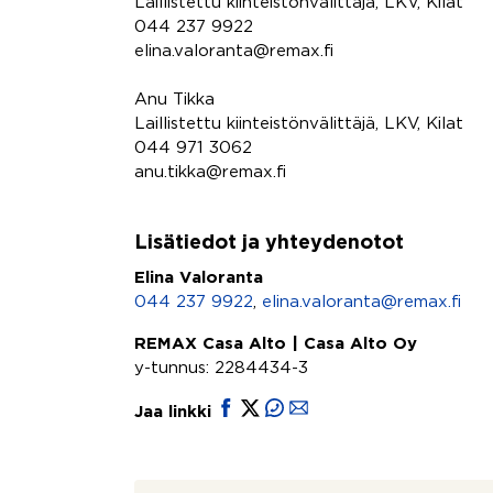
Laillistettu kiinteistönvälittäjä, LKV, Kilat
044 237 9922
elina.valoranta@remax.fi
Anu Tikka
Laillistettu kiinteistönvälittäjä, LKV, Kilat
044 971 3062
anu.tikka@remax.fi
Lisätiedot ja yhteydenotot
Elina Valoranta
044 237 9922
,
elina.valoranta@remax.fi
REMAX Casa Alto | Casa Alto Oy
y-tunnus: 2284434-3
Jaa linkki