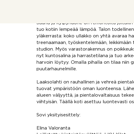
yhden makuuhuoneen lisää. Kuntotarkastet
lähtökohdan, jota voi pintaremontoida omi
Sauna ja kylpyhuone on remontoitu joitakin 
tuo kotiin lempeää lämpöä. Talon todellinen 
yläkerrasta: koko ullakko on yhtä avaraa ha
treenaamaan, työskentelemään, leikkimään 
studion. Myös varastorakennus on poikkeukse
nyt kuntosalina ja harrastetilana ja tuo arkee
harvoin löytyy. Omalla pihalla on tilaa niin gr
puutarhaunelmille.
Laaksolahti on rauhallinen ja vehreä pientalo
tuovat ympäristöön oman luonteensa. Läheiset
alueen väljyyttä, ja pientalovaltaisuus tek
viihtyisän. Täällä koti asettuu luontevasti o
Sovi yksityisesittely:
Elina Valoranta