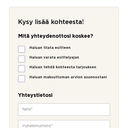
Kysy lisää kohteesta!
Mitä yhteydenottosi koskee?
M
Haluan tilata esitteen
i
t
Haluan varata esittelyajan
ä
Haluan tehdä kohteesta tarjouksen
y
h
Haluan maksuttoman arvion asunnostani
t
e
y
Yhteystietosi
d
e
N
n
i
o
m
t
i
P
t
*
u