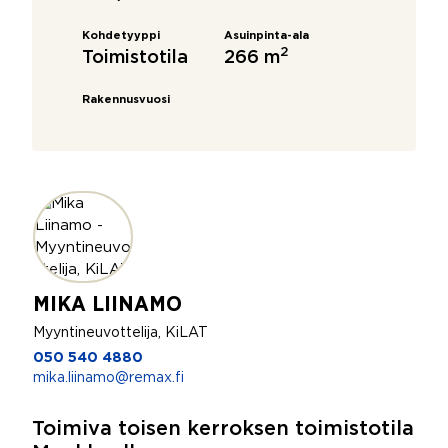
Kohdetyyppi
Asuinpinta-ala
2
Toimistotila
266 m
Rakennusvuosi
MIKA LIINAMO
Myyntineuvottelija, KiLAT
050 540 4880
mika.liinamo@remax.fi
Toimiva toisen kerroksen toimistotila