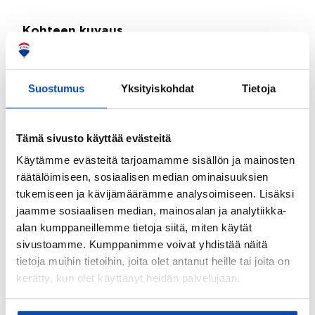
Kohteen kuvaus
Asunnossa sauna:
Ei
Suostumus
Yksityiskohdat
Tietoja
WC:iden lukumäärä:
4
Tämä sivusto käyttää evästeitä
Kohteen yleiskunto:
Käytämme evästeitä tarjoamamme sisällön ja mainosten
Hyvä
räätälöimiseen, sosiaalisen median ominaisuuksien
tukemiseen ja kävijämäärämme analysoimiseen. Lisäksi
Kohde myydään kalustettuna:
jaamme sosiaalisen median, mainosalan ja analytiikka-
Ei
alan kumppaneillemme tietoja siitä, miten käytät
sivustoamme. Kumppanimme voivat yhdistää näitä
Taloyhtiö
tietoja muihin tietoihin, joita olet antanut heille tai joita on
kerätty, kun olet käyttänyt heidän palvelujaan.
Taloyhtiössä sauna:
Ei