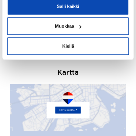
Salli kaikki
Lunastusoikeus yhtiöllä:
Ei
Muokkaa
Lunastusoikeus osakkailla:
Ei
Kiellä
Kartta