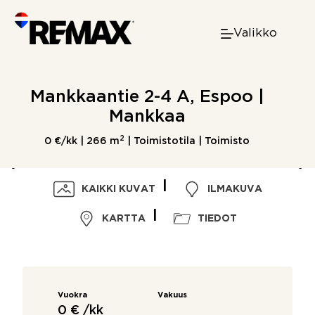
Skip
to
Valikko
content
Mankkaantie 2-4 A, Espoo |
Mankkaa
2
0 €/kk |
266 m
| Toimistotila | Toimisto
KAIKKI KUVAT
ILMAKUVA
KARTTA
TIEDOT
Vuokra
Vakuus
0 € /kk