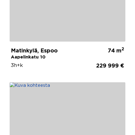
2
Matinkylä, Espoo
74 m
Aapelinkatu 10
3h+k
229 999 €