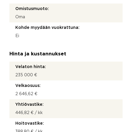
Omistusmuoto:
Oma
Kohde myydään vuokrattuna:
Ei
Hinta ja kustannukset
Velaton hinta:
235 000 €
Velkaosuus:
2 646,62 €
Yhtiövastike:
446,82 € / kk
Hoitovastike:
388,80 € / kk