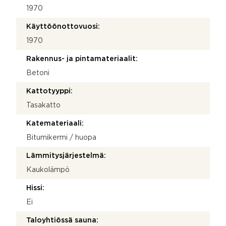
1970
Käyttöönottovuosi:
1970
Rakennus- ja pintamateriaalit:
Betoni
Kattotyyppi:
Tasakatto
Katemateriaali:
Bitumikermi / huopa
Lämmitysjärjestelmä:
Kaukolämpö
Hissi:
Ei
Taloyhtiössä sauna: