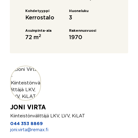
Kohdetyyppi
Huoneluku
Kerrostalo
3
Asuinpinta-ala
Rakennusvuosi
2
72 m
1970
JONI VIRTA
Kiinteistönvälittäjä LKV, LVV, KiLAT
044 353 8869
joni.virta@remax.fi