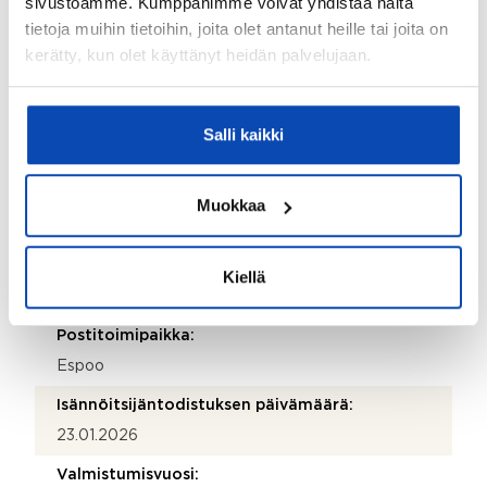
sivustoamme. Kumppanimme voivat yhdistää näitä
Pertti Burgman
tietoja muihin tietoihin, joita olet antanut heille tai joita on
kerätty, kun olet käyttänyt heidän palvelujaan.
Sähköposti:
pertti.burgman@talovarma.fi
Puhelinnumero:
Salli kaikki
09 256 2024
Katuosoite:
Muokkaa
Ahventie 4 A 10
Postinumero:
Kiellä
02170
Postitoimipaikka:
Espoo
Isännöitsijäntodistuksen päivämäärä:
23.01.2026
Valmistumisvuosi: