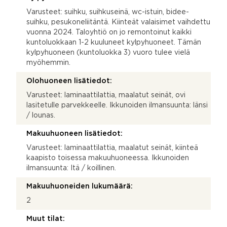
Varusteet: suihku, suihkuseinä, wc-istuin, bidee-
suihku, pesukoneliitäntä. Kiinteät valaisimet vaihdettu
vuonna 2024. Taloyhtiö on jo remontoinut kaikki
kuntoluokkaan 1-2 kuuluneet kylpyhuoneet. Tämän
kylpyhuoneen (kuntoluokka 3) vuoro tulee vielä
myöhemmin.
Olohuoneen lisätiedot:
Varusteet: laminaattilattia, maalatut seinät, ovi
lasitetulle parvekkeelle. Ikkunoiden ilmansuunta: länsi
/ lounas.
Makuuhuoneen lisätiedot:
Varusteet: laminaattilattia, maalatut seinät, kiinteä
kaapisto toisessa makuuhuoneessa. Ikkunoiden
ilmansuunta: Itä / koillinen.
Makuuhuoneiden lukumäärä:
2
Muut tilat: