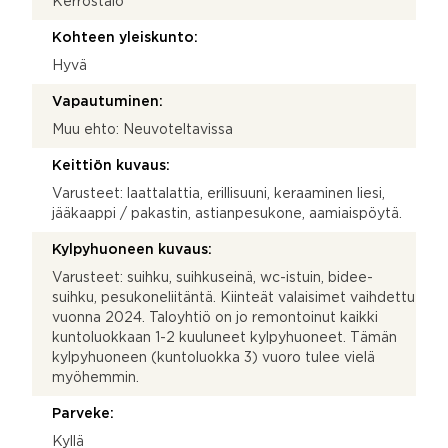
Kerrostalo
Kohteen yleiskunto:
Hyvä
Vapautuminen:
Muu ehto: Neuvoteltavissa
Keittiön kuvaus:
Varusteet: laattalattia, erillisuuni, keraaminen liesi,
jääkaappi / pakastin, astianpesukone, aamiaispöytä.
Kylpyhuoneen kuvaus:
Varusteet: suihku, suihkuseinä, wc-istuin, bidee-
suihku, pesukoneliitäntä. Kiinteät valaisimet vaihdettu
vuonna 2024. Taloyhtiö on jo remontoinut kaikki
kuntoluokkaan 1-2 kuuluneet kylpyhuoneet. Tämän
kylpyhuoneen (kuntoluokka 3) vuoro tulee vielä
myöhemmin.
Parveke:
Kyllä