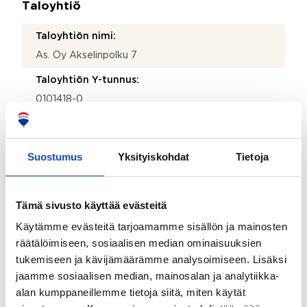
Taloyhtiö
Taloyhtiön nimi:
As. Oy Akselinpolku 7
Taloyhtiön Y-tunnus:
0101418-0
Kiinteistötunnus:
49-23-11-1
Suostumus
Yksityiskohdat
Tietoja
Kiinteistönhoidosta vastaa:
Huoltoyhtiö
Tämä sivusto käyttää evästeitä
Lisätietoja kiinteistönhoidosta:
Käytämme evästeitä tarjoamamme sisällön ja mainosten
Kotikatu Oy / Länsiväylä
räätälöimiseen, sosiaalisen median ominaisuuksien
Isännöitsijätoimisto:
tukemiseen ja kävijämäärämme analysoimiseen. Lisäksi
jaamme sosiaalisen median, mainosalan ja analytiikka-
Kiinteistöpalvelu Talovarma Oy
alan kumppaneillemme tietoja siitä, miten käytät
Isännöitsijän nimi: