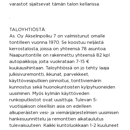
varastot sijaitsevat tämän talon kellarissa.
.
TALOYHTIÖSTÄ:
As. Oy Akselinpolku 7 on valmistunut omalle
tontilleen vuonna 1970. Se koostuu neljästä
kerrostalosta, joissa on yhteensä 78 asuntoa.
Naapuritontille on rakennettu yhteensä 82 kpl
autopaikkoja, joita vuokrataan 7-15 €
kuukausihintaan. Taloyhtiössä on jo tehty laaja
julkisivuremontti, ikkunat, parvekkeet,
käyttövesiputkien pinnoitus, tonttiviemärin
kunnostus sekä huonokuntoisten kylpyhuoneiden
uusiminen. Myös kylmän käyttöveden
runkoputkistot ovat uusittuja. Tulevan 5-
vuotisjakson oleellisin asia on edelleen
alkuperäisten vesi- ja viemärijärjestelmien uusimisen
hankesuunnittelu ja remonttien aikataulutus
tulevaisuuteen. Kaikki kuntoluokkaan 1-2 kuuluneet