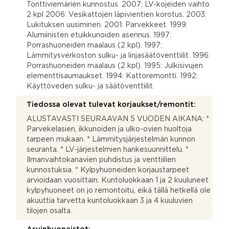
Tonttiviemärien kunnostus. 2007: LV-kojeiden vaihto
2 kpl 2006: Vesikattojen läpivientien korotus. 2003:
Lukituksen uusiminen. 2001: Parvekkeet. 1999:
Alumiinisten etuikkunoiden asennus. 1997:
Porrashuoneiden maalaus (2 kpl). 1997:
Lämmitysverkoston sulku- ja linjasäätöventtiilit. 1996:
Porrashuoneiden maalaus (2 kpl). 1995: Julkisivujen
elementtisaumaukset. 1994: Kattoremontti. 1992:
Käyttöveden sulku- ja säätöventtiilit.
Tiedossa olevat tulevat korjaukset/remontit:
ALUSTAVASTI SEURAAVAN 5 VUODEN AIKANA: *
Parvekelasien, ikkunoiden ja ulko-ovien huoltoja
tarpeen mukaan. * Lämmitysjärjestelmän kunnon
seuranta. * LV-järjestelmien hankesuunnittelu. *
Ilmanvaihtokanavien puhdistus ja venttiilien
kunnostuksia. * Kylpyhuoneiden korjaustarpeet
arvioidaan vuosittain. Kuntoluokkaan 1 ja 2 kuuluneet
kylpyhuoneet on jo remontoitu, eikä tällä hetkellä ole
akuuttia tarvetta kuntoluokkaan 3 ja 4 kuuluvien
tilojen osalta.