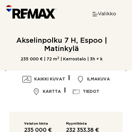
Skip
to
Valikko
content
Akselinpolku 7 H, Espoo |
Matinkylä
2
235 000 € |
72 m
| Kerrostalo | 3h + k
KAIKKI KUVAT
ILMAKUVA
KARTTA
TIEDOT
Velaton hinta
Myyntihinta
235 000 €
232 353,38 €