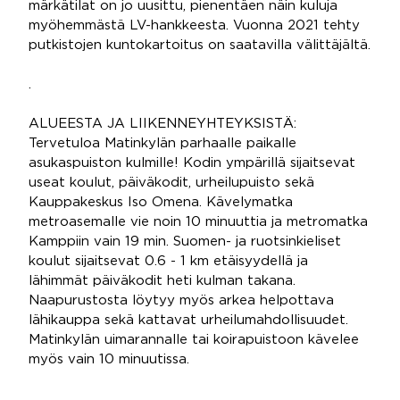
märkätilat on jo uusittu, pienentäen näin kuluja
myöhemmästä LV-hankkeesta. Vuonna 2021 tehty
putkistojen kuntokartoitus on saatavilla välittäjältä.
.
ALUEESTA JA LIIKENNEYHTEYKSISTÄ:
Tervetuloa Matinkylän parhaalle paikalle
asukaspuiston kulmille! Kodin ympärillä sijaitsevat
useat koulut, päiväkodit, urheilupuisto sekä
Kauppakeskus Iso Omena. Kävelymatka
metroasemalle vie noin 10 minuuttia ja metromatka
Kamppiin vain 19 min. Suomen- ja ruotsinkieliset
koulut sijaitsevat 0.6 - 1 km etäisyydellä ja
lähimmät päiväkodit heti kulman takana.
Naapurustosta löytyy myös arkea helpottava
lähikauppa sekä kattavat urheilumahdollisuudet.
Matinkylän uimarannalle tai koirapuistoon kävelee
myös vain 10 minuutissa.
.