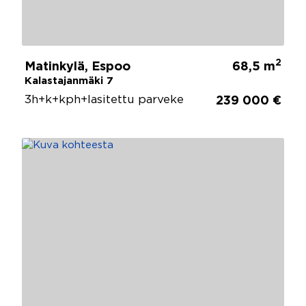
2
Matinkylä, Espoo
68,5 m
Kalastajanmäki 7
3h+k+kph+lasitettu parveke
239 000 €