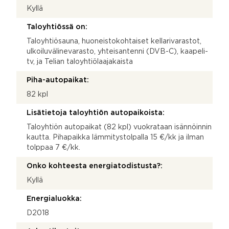
Kyllä
Taloyhtiössä on:
Taloyhtiösauna, huoneistokohtaiset kellarivarastot,
ulkoiluvälinevarasto, yhteisantenni (DVB-C), kaapeli-
tv, ja Telian taloyhtiölaajakaista
Piha-autopaikat:
82 kpl
Lisätietoja taloyhtiön autopaikoista:
Taloyhtiön autopaikat (82 kpl) vuokrataan isännöinnin
kautta. Pihapaikka lämmitystolpalla 15 €/kk ja ilman
tolppaa 7 €/kk.
Onko kohteesta energiatodistusta?:
Kyllä
Energialuokka:
D2018