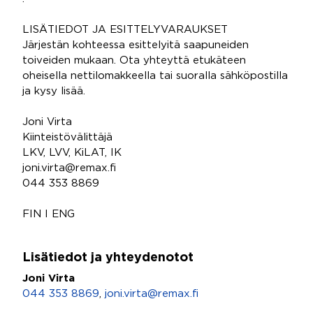
LISÄTIEDOT JA ESITTELYVARAUKSET
Järjestän kohteessa esittelyitä saapuneiden
toiveiden mukaan. Ota yhteyttä etukäteen
oheisella nettilomakkeella tai suoralla sähköpostilla
ja kysy lisää.
Joni Virta
Kiinteistövälittäjä
LKV, LVV, KiLAT, IK
joni.virta@remax.fi
044 353 8869
FIN I ENG
Lisätiedot ja yhteydenotot
Joni Virta
044 353 8869
,
joni.virta@remax.fi