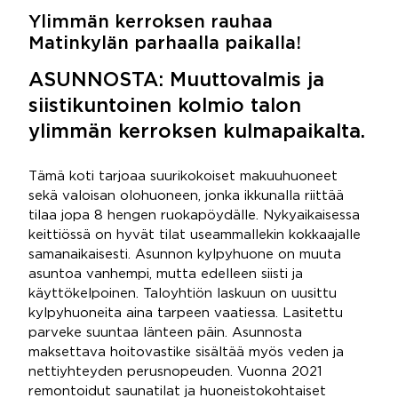
Ylimmän kerroksen rauhaa
Matinkylän parhaalla paikalla!
ASUNNOSTA: Muuttovalmis ja
siistikuntoinen kolmio talon
ylimmän kerroksen kulmapaikalta.
Tämä koti tarjoaa suurikokoiset makuuhuoneet
sekä valoisan olohuoneen, jonka ikkunalla riittää
tilaa jopa 8 hengen ruokapöydälle. Nykyaikaisessa
keittiössä on hyvät tilat useammallekin kokkaajalle
samanaikaisesti. Asunnon kylpyhuone on muuta
asuntoa vanhempi, mutta edelleen siisti ja
käyttökelpoinen. Taloyhtiön laskuun on uusittu
kylpyhuoneita aina tarpeen vaatiessa. Lasitettu
parveke suuntaa länteen päin. Asunnosta
maksettava hoitovastike sisältää myös veden ja
nettiyhteyden perusnopeuden. Vuonna 2021
remontoidut saunatilat ja huoneistokohtaiset