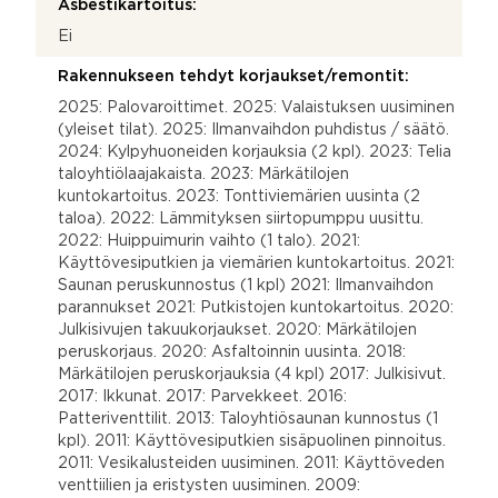
Asbestikartoitus:
Ei
Rakennukseen tehdyt korjaukset/remontit:
2025: Palovaroittimet. 2025: Valaistuksen uusiminen
(yleiset tilat). 2025: Ilmanvaihdon puhdistus / säätö.
2024: Kylpyhuoneiden korjauksia (2 kpl). 2023: Telia
taloyhtiölaajakaista. 2023: Märkätilojen
kuntokartoitus. 2023: Tonttiviemärien uusinta (2
taloa). 2022: Lämmityksen siirtopumppu uusittu.
2022: Huippuimurin vaihto (1 talo). 2021:
Käyttövesiputkien ja viemärien kuntokartoitus. 2021:
Saunan peruskunnostus (1 kpl) 2021: Ilmanvaihdon
parannukset 2021: Putkistojen kuntokartoitus. 2020:
Julkisivujen takuukorjaukset. 2020: Märkätilojen
peruskorjaus. 2020: Asfaltoinnin uusinta. 2018:
Märkätilojen peruskorjauksia (4 kpl) 2017: Julkisivut.
2017: Ikkunat. 2017: Parvekkeet. 2016:
Patteriventtilit. 2013: Taloyhtiösaunan kunnostus (1
kpl). 2011: Käyttövesiputkien sisäpuolinen pinnoitus.
2011: Vesikalusteiden uusiminen. 2011: Käyttöveden
venttiilien ja eristysten uusiminen. 2009: