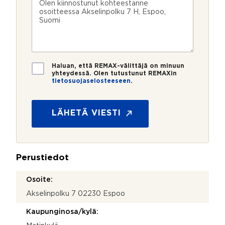
n
ö
k
i
u
p
e
e
m
o
e
s
e
s
?
t
r
t
i
o
i
*
*
T
Haluan, että REMAX-välittäjä on minuun
i
yhteydessä. Olen tutustunut REMAXin
tietosuojaselosteeseen
.
e
l
t
i
o
s
s
LÄHETÄ VIESTI
ä
u
t
o
i
j
e
a
t
Perustiedot
*
o
j
Osoite:
a
Akselinpolku 7 02230 Espoo
Kaupunginosa/kylä: