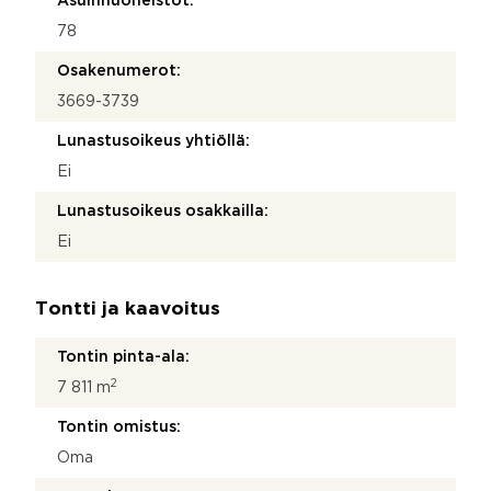
Asuinhuoneistot:
78
Osakenumerot:
3669-3739
Lunastusoikeus yhtiöllä:
Ei
Lunastusoikeus osakkailla:
Ei
Tontti ja kaavoitus
Tontin pinta-ala:
2
7 811 m
Tontin omistus:
Oma