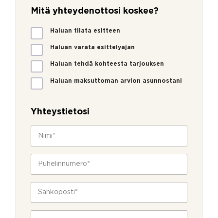
Mitä yhteydenottosi koskee?
M
Haluan tilata esitteen
i
t
Haluan varata esittelyajan
ä
Haluan tehdä kohteesta tarjouksen
y
h
Haluan maksuttoman arvion asunnostani
t
e
y
Yhteystietosi
d
e
N
n
i
o
m
t
i
P
t
*
u
o
h
s
e
S
i
l
ä
k
i
h
o
n
k
s
V