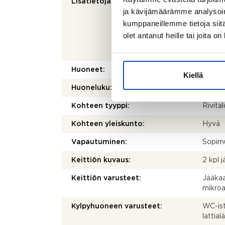
Lisätietoja pinta-alasta:
Ei tar
ja kävijämäärämme analysoim
kohtei
olenna
kumppaneillemme tietoja siitä
mittau
olet antanut heille tai joita o
laskett
olla e
Huoneet:
7h+k+
Kiellä
Huoneluku:
7
Kohteen tyyppi:
Rivital
Kohteen yleiskunto:
Hyvä
Vapautuminen:
Sopim
Keittiön kuvaus:
2 kpl 
Keittiön varusteet:
Jääkaap
mikroa
Kylpyhuoneen varusteet:
WC-ist
lattia