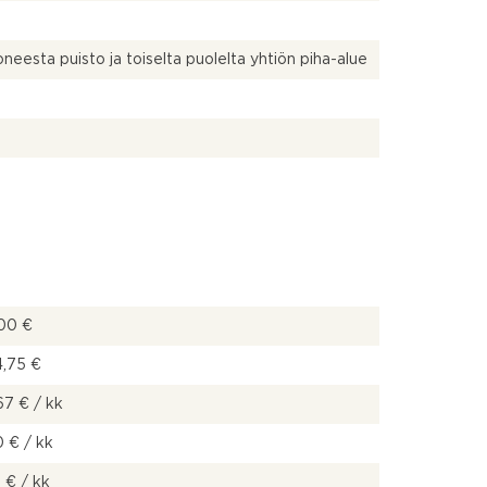
neesta puisto ja toiselta puolelta yhtiön piha-alue
00 €
4,75 €
67 € / kk
 € / kk
 € / kk