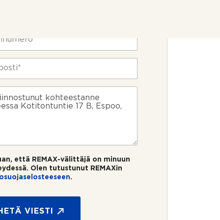
uan, että REMAX-välittäjä on minuun
eydessä. Olen tutustunut REMAXin
tosuojaselosteeseen
.
HETÄ VIESTI