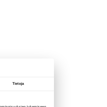
Tietoja
 ominaisuuksien tukemiseen