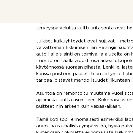
Asunnon sijainti on erinomainen: päiväkoti l
koulut, kaupat sekä kattavat palvelut ovat
Tapiolan monipuoliset palvelut, kauppakesku
terveyspalvelut ja kulttuuritarjonta ovat he
Julkiset kulkuyhteydet ovat sujuvat – metr
vaivattoman liikkumisen niin Helsingin suunt
autoilijalle sijainti on toimiva, ja alueelta o
Luonto on täällä aidosti osa arkea: ulkopolu
käytännössä suoraan pihasta. Lenkille, laste
kanssa puistoon pääset ilman siirtymiä. Lähe
tarjoaa loistavat mahdollisuudet liikuntaan 
Asuntoa on remontoitu muutama vuosi sitte
ajanmukaisuutta asumiseen. Kokonaisuus on 
puitteet niin arkeen kuin vapaa-aikaan.
Tämä koti sopii erinomaisesti esimerkiksi laps
arvostaa rauhallista ympäristöä, hyviä palve
kuitenkaan tinkimättä erinomaisista kulkuyht