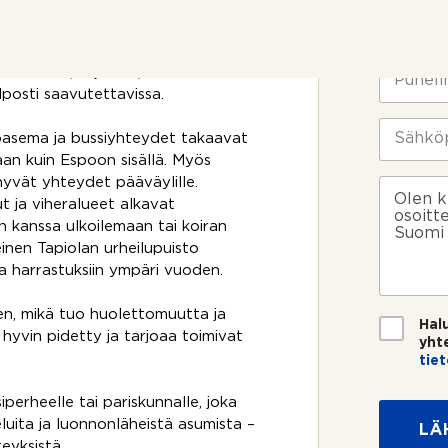
T
n
N
i
o
i
öytyy lähes naapurista ja useat
e
t
m
 kävely- ja pyörämatkan päässä.
t
t
i
P
s AINOA, kirjastot,
o
o
*
u
lposti saavutettavissa.
s
s
h
u
i
e
S
o
oasema ja bussiyhteydet takaavat
k
l
ä
j
o
aan kuin Espoon sisällä. Myös
i
h
a
s
n
k
n hyvät yhteydet pääväylille.
V
k
n
ö
i
t ja viheralueet alkavat
e
u
p
e
n kanssa ulkoilemaan tai koiran
e
m
o
s
inen Tapiolan urheilupuisto
?
e
s
t
ja harrastuksiin ympäri vuoden.
r
t
i
o
i
*
n, mikä tuo huolettomuutta ja
*
T
Hal
hyvin pidetty ja tarjoaa toimivat
i
yht
e
tie
t
o
iperheelle tai pariskunnalle, joka
s
luita ja luonnonläheistä asumista –
LÄ
u
eyksistä.