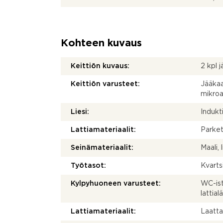
Kohteen kuvaus
Keittiön kuvaus:
2 kpl 
Keittiön varusteet:
Jääkaap
mikroa
Liesi:
Indukti
Lattiamateriaalit:
Parket
Seinämateriaalit:
Maali, 
Työtasot:
Kvarts
Kylpyhuoneen varusteet:
WC-ist
lattia
Lattiamateriaalit:
Laatt