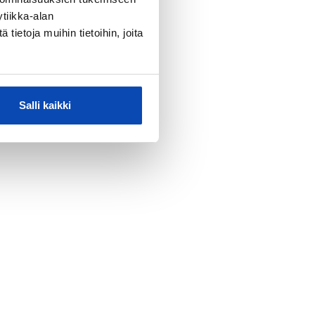
tiikka-alan
ietoja muihin tietoihin, joita
Salli kaikki