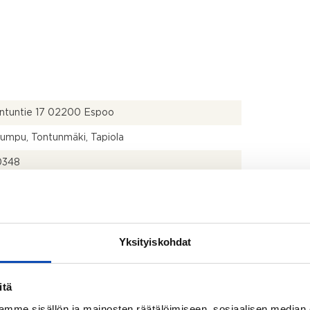
ontuntie 17 02200 Espoo
kumpu, Tontunmäki, Tapiola
0348
2
2
Yksityiskohdat
ärjestyksen mukainen
itä
mme sisällön ja mainosten räätälöimiseen, sosiaalisen median