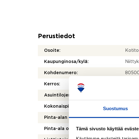
Perustiedot
Osoite:
Kotit
Kaupunginosa/kylä:
Niitty
Kohdenumero:
8050
Kerros:
Asuintilojen pinta-ala:
169 m
Kokonaispinta-ala:
169 m
Suostumus
Pinta-alan peruste:
Yhtiöj
Tämä sivusto käyttää eväste
Pinta-ala on tarkistusmitattu:
Ei
Käytämme evästeitä tarjoama