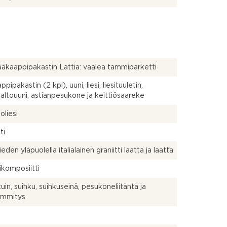
jääkaappipakastin Lattia: vaalea tammiparketti
pipakastin (2 kpl), uuni, liesi, liesituuletin,
altouuni, astianpesukone ja keittiösaareke
oliesi
ti
lieden yläpuolella italialainen graniitti laatta ja laatta
ikomposiitti
uin, suihku, suihkuseinä, pesukoneliitäntä ja
lämmitys
a