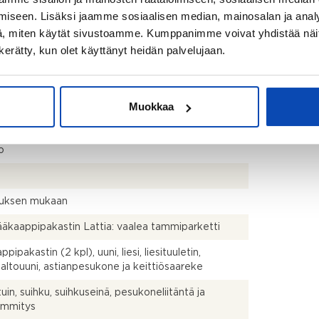
kistusmitattu. Pinta-alat saattavat tämän ikäisissä
iseen. Lisäksi jaamme sosiaalisen median, mainosalan ja analy
ssa (yhtiö rekisteröity ennen 01.01.1992) poiketa
isestikin asuinrakennusten nykyisten
, miten käytät sivustoamme. Kumppanimme voivat yhdistää näitä t
stapojen ja standardien (SFS 5139) mukaan
n kerätty, kun olet käyttänyt heidän palvelujaan.
avasta asuintilojen pinta-alasta. Pinta-ala voi siis
dellä mainittua pienempi tai suurempi.
kylpyh+sauna
Muokkaa
o
uksen mukaan
jääkaappipakastin Lattia: vaalea tammiparketti
pipakastin (2 kpl), uuni, liesi, liesituuletin,
altouuni, astianpesukone ja keittiösaareke
uin, suihku, suihkuseinä, pesukoneliitäntä ja
lämmitys