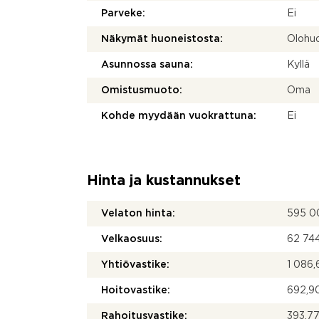
Parveke:
Ei
Näkymät huoneistosta:
Olohuo
Asunnossa sauna:
Kyllä
Omistusmuoto:
Oma
Kohde myydään vuokrattuna:
Ei
Hinta ja kustannukset
Velaton hinta:
595 0
Velkaosuus:
62 74
Yhtiövastike:
1 086,
Hoitovastike:
692,90
Rahoitusvastike:
393,77