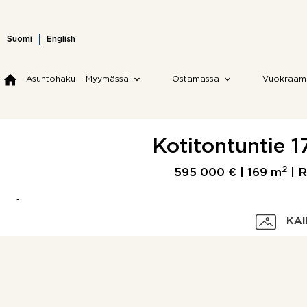
Skip
to
content
Suomi
English
Asuntohaku
Myymässä
Ostamassa
Vuokraam
Kotitontuntie 1
2
595 000 € |
169 m
| R
KAI
Velaton hinta
Myyntihinta