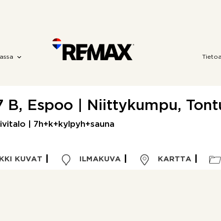
assa
Tieto
7 B, Espoo | Niittykumpu, Ton
ivitalo | 7h+k+kylpyh+sauna
KKI KUVAT
ILMAKUVA
KARTTA
Kohdetyyppi