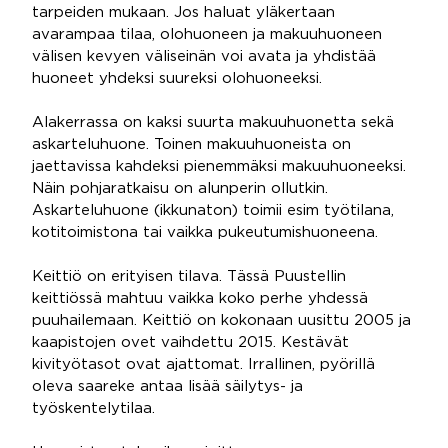
tarpeiden mukaan. Jos haluat yläkertaan
avarampaa tilaa, olohuoneen ja makuuhuoneen
välisen kevyen väliseinän voi avata ja yhdistää
huoneet yhdeksi suureksi olohuoneeksi.
Alakerrassa on kaksi suurta makuuhuonetta sekä
askarteluhuone. Toinen makuuhuoneista on
jaettavissa kahdeksi pienemmäksi makuuhuoneeksi.
Näin pohjaratkaisu on alunperin ollutkin.
Askarteluhuone (ikkunaton) toimii esim työtilana,
kotitoimistona tai vaikka pukeutumishuoneena.
Keittiö on erityisen tilava. Tässä Puustellin
keittiössä mahtuu vaikka koko perhe yhdessä
puuhailemaan. Keittiö on kokonaan uusittu 2005 ja
kaapistojen ovet vaihdettu 2015. Kestävät
kivityötasot ovat ajattomat. Irrallinen, pyörillä
oleva saareke antaa lisää säilytys- ja
työskentelytilaa.