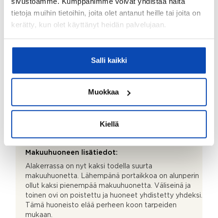
sivustoamme. Kumppanimme voivat yhdistää näitä
WC-istuin ja peilikaappi
tietoja muihin tietoihin, joita olet antanut heille tai joita on
Kodinhoitohuoneen lisätiedot:
kerätty, kun olet käyttänyt heidän palvelujaan.
Kylpyhuoneen yhteydessä erillinen kodinhoitohuone
/pukuhuone, jossa paikka pesukoneelle
(pesukoneliitäntä). Laattalattia, seinät maalattu.
Salli kaikki
Olohuoneen lisätiedot:
Tämän valoisan olohuoneen voit tarvittaessa
Muokkaa
muuttaa suuremmaksi yhdistämällä siihen viereisen
makuuhuoneen / työhuoneen. Huoneiden välinen
seinä on kevytrakenteinen. Parkettien asennuksessa
Kiellä
on jo huomioitu mahdollinen väliseinän poisto.
Parkettilattiat, seinät maalattu.
Makuuhuoneen lisätiedot:
Alakerrassa on nyt kaksi todella suurta
makuuhuonetta. Lähempänä portaikkoa on alunperin
ollut kaksi pienempää makuuhuonetta. Väliseinä ja
toinen ovi on poistettu ja huoneet yhdistetty yhdeksi.
Tämä huoneisto elää perheen koon tarpeiden
mukaan.