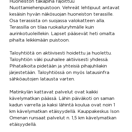
Huoneiston takapiha rajoittuu
Nuottamiehenpuistoon. Vehreät lehtipuut antavat
kesäisin hyvän näkösuojan huoneiston terassille.
Osa terassista on suojassa valokatteen alla.
Terassilla on tilaa ruokailuryhmälle kuin
aurinkotuoleillekin. Lapset pääsevät heti omalta
pihalta leikkimään puistoon.
Taloyhtiötä on aktiivisesti hoidettu ja huolettu.
Taloyhtiön väki puuhailee aktiivisesti yhdessä.
Pihatalkoita pidetään ja yhteisiä pihajuhliakin
järjestetään. Taloyhtiössä on myös latausinfra
sähköautojen latausta varten.
Matinkylän kattavat palvelut ovat kaikki
kävelymatkan päässä. Lähin päiväkoti on saman
kadun varrella ja kaksi lähintä koulua ovat noin 1
km kävelymatkan etäisyydellä. Kauppakeskus Ison
Omenan runsaat palvelut n. 1,5 km kävelymatkan
etäisyydellä.