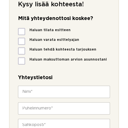
Kysy lisää kohteesta!
Mitä yhteydenottosi koskee?
M
Haluan tilata esitteen
i
t
Haluan varata esittelyajan
ä
Haluan tehdä kohteesta tarjouksen
y
h
Haluan maksuttoman arvion asunnostani
t
e
y
Yhteystietosi
d
e
N
n
i
o
m
t
i
P
t
*
u
o
h
s
e
S
i
l
ä
k