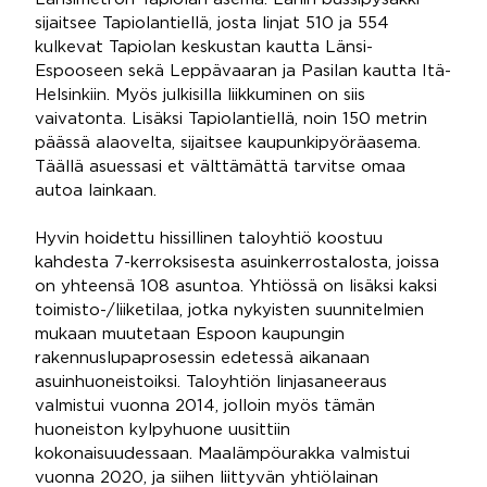
sijaitsee Tapiolantiellä, josta linjat 510 ja 554
kulkevat Tapiolan keskustan kautta Länsi-
Espooseen sekä Leppävaaran ja Pasilan kautta Itä-
Helsinkiin. Myös julkisilla liikkuminen on siis
vaivatonta. Lisäksi Tapiolantiellä, noin 150 metrin
päässä alaovelta, sijaitsee kaupunkipyöräasema.
Täällä asuessasi et välttämättä tarvitse omaa
autoa lainkaan.
Hyvin hoidettu hissillinen taloyhtiö koostuu
kahdesta 7-kerroksisesta asuinkerrostalosta, joissa
on yhteensä 108 asuntoa. Yhtiössä on lisäksi kaksi
toimisto-/liiketilaa, jotka nykyisten suunnitelmien
mukaan muutetaan Espoon kaupungin
rakennuslupaprosessin edetessä aikanaan
asuinhuoneistoiksi. Taloyhtiön linjasaneeraus
valmistui vuonna 2014, jolloin myös tämän
huoneiston kylpyhuone uusittiin
kokonaisuudessaan. Maalämpöurakka valmistui
vuonna 2020, ja siihen liittyvän yhtiölainan