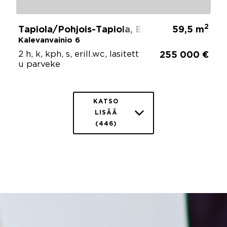
2
Tapiola/Pohjois-Tapiola, Espoo
59,5 m
Kalevanvainio 6
2 h, k, kph, s, erill.wc, lasitett
255 000 €
u parveke
KATSO
LISÄÄ
(446)