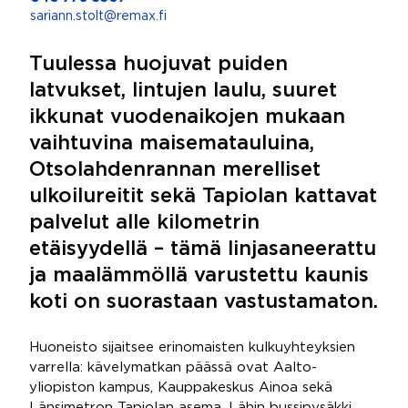
sariann.stolt@remax.fi
Tuulessa huojuvat puiden
latvukset, lintujen laulu, suuret
ikkunat vuodenaikojen mukaan
vaihtuvina maisematauluina,
Otsolahdenrannan merelliset
ulkoilureitit sekä Tapiolan kattavat
palvelut alle kilometrin
etäisyydellä – tämä linjasaneerattu
ja maalämmöllä varustettu kaunis
koti on suorastaan vastustamaton.
Huoneisto sijaitsee erinomaisten kulkuyhteyksien
varrella: kävelymatkan päässä ovat Aalto-
yliopiston kampus, Kauppakeskus Ainoa sekä
Länsimetron Tapiolan asema. Lähin bussipysäkki