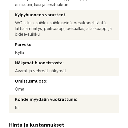
erillisuuni, liesi ja liesituuletin
Kylpyhuoneen varusteet:
WC-istuin, suihku, suihkuseinä, pesukoneliitäntä,
lattialämmitys, peilikaappi, pesuallas, allaskaappi ja
bidee-suihku
Parveke:
Kyllä
Näkymät huoneistosta:
Avarat ja vehreät näkymät.
Omistusmuoto:
Oma
Kohde myydään vuokrattuna:
Ei
Hinta ja kustannukset