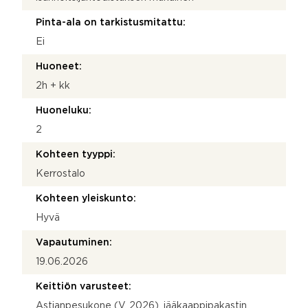
Pinta-ala on tarkistusmitattu:
Ei
Huoneet:
2h + kk
Huoneluku:
2
Kohteen tyyppi:
Kerrostalo
Kohteen yleiskunto:
Hyvä
Vapautuminen:
19.06.2026
Keittiön varusteet:
Astianpesukone (V. 2026), jääkaappipakastin,