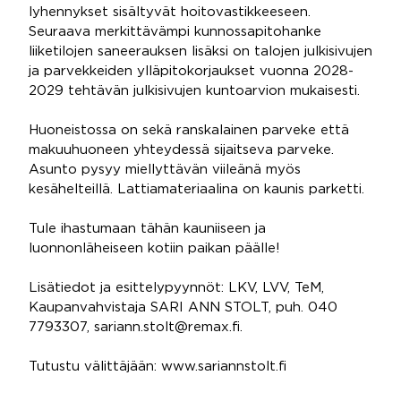
lyhennykset sisältyvät hoitovastikkeeseen.
Seuraava merkittävämpi kunnossapitohanke
liiketilojen saneerauksen lisäksi on talojen julkisivujen
ja parvekkeiden ylläpitokorjaukset vuonna 2028-
2029 tehtävän julkisivujen kuntoarvion mukaisesti.
Huoneistossa on sekä ranskalainen parveke että
makuuhuoneen yhteydessä sijaitseva parveke.
Asunto pysyy miellyttävän viileänä myös
kesähelteillä. Lattiamateriaalina on kaunis parketti.
Tule ihastumaan tähän kauniiseen ja
luonnonläheiseen kotiin paikan päälle!
Lisätiedot ja esittelypyynnöt: LKV, LVV, TeM,
Kaupanvahvistaja SARI ANN STOLT, puh. 040
7793307, sariann.stolt@remax.fi.
Tutustu välittäjään: www.sariannstolt.fi