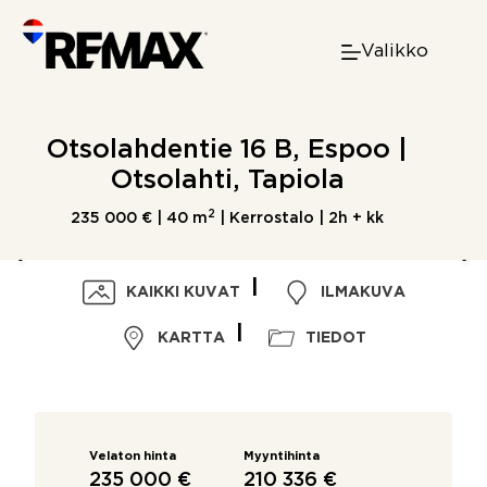
Skip
to
Valikko
content
Otsolahdentie 16 B, Espoo |
Otsolahti, Tapiola
2
235 000 € |
40 m
| Kerrostalo | 2h + kk
KAIKKI KUVAT
ILMAKUVA
KARTTA
TIEDOT
Velaton hinta
Myyntihinta
235 000 €
210 336 €