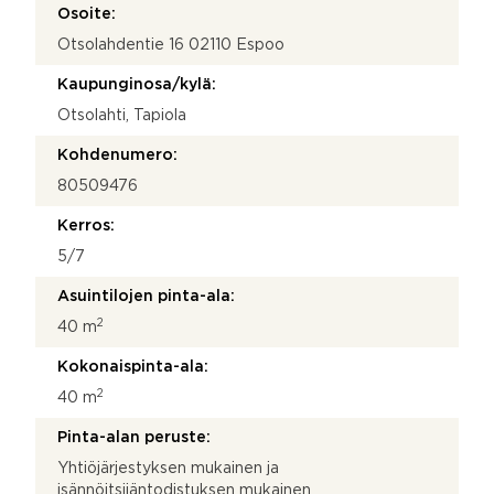
Osoite:
Otsolahdentie 16 02110 Espoo
Kaupunginosa/kylä:
Otsolahti, Tapiola
Kohdenumero:
80509476
Kerros:
5/7
Asuintilojen pinta-ala:
2
40 m
Kokonaispinta-ala:
2
40 m
Pinta-alan peruste:
Yhtiöjärjestyksen mukainen ja
isännöitsijäntodistuksen mukainen