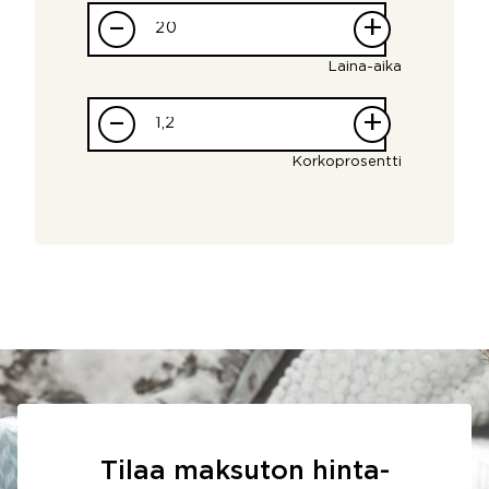
–
+
Laina-aika
–
+
Korkoprosentti
Tilaa maksuton hinta-