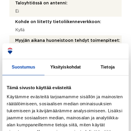
Taloyhtiössä on antenni:
Ei
Kohde on liitetty tietoliikenneverkkoon:
Kyllä
Myyjän aikana huoneistoon tehdyt toimenpiteet:
Laminaatin tilalle parketti ja pintaremontti v. 2018
Kohteen yleiskunto:
Suostumus
Yksityiskohdat
Tietoja
Hyvä
Taloyhtiö
Tämä sivusto käyttää evästeitä
Käytämme evästeitä tarjoamamme sisällön ja mainosten
Taloyhtiön nimi:
räätälöimiseen, sosiaalisen median ominaisuuksien
Asunto-osakeyhtiö Otsontornit
tukemiseen ja kävijämäärämme analysoimiseen. Lisäksi
Taloyhtiön Y-tunnus:
jaamme sosiaalisen median, mainosalan ja analytiikka-
alan kumppaneillemme tietoja siitä, miten käytät
0102409-8