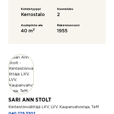
Kohdetyyppi
Huoneluku
Kerrostalo
2
Asuinpinta-ala
Rakennusvuosi
2
40 m
1955
SARI ANN STOLT
Kiinteistönvälittäjä LKV, LVV, Kaupanvahvistaja, TeM
040 779 3307