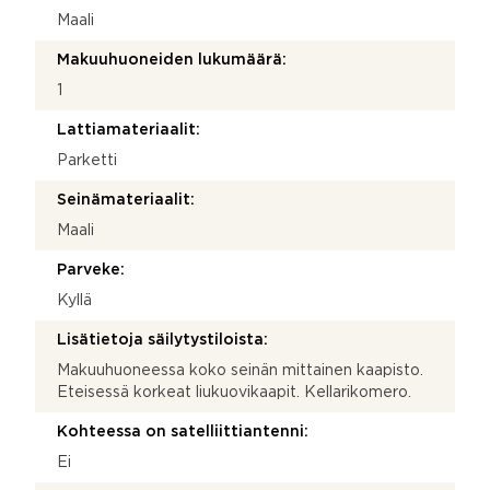
Maali
Makuuhuoneiden lukumäärä:
1
Lattiamateriaalit:
Parketti
Seinämateriaalit:
Maali
Parveke:
Kyllä
Lisätietoja säilytystiloista:
Makuuhuoneessa koko seinän mittainen kaapisto.
Eteisessä korkeat liukuovikaapit. Kellarikomero.
Kohteessa on satelliittiantenni:
Ei