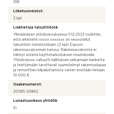
108
Liikehuoneistot:
2 kpl
Lisätietoja taloyhtiöstä:
Ylimääräisen yhtiökokouksessa 11.12.2023 todettiin,
että arkkitehti xxxxx xxxxxxx on neuvotellut
taloyhtiön toimistotilojen (2 kpl) Espoon
rakennusvalvonnan kanssa. Rakennusvalvonta ei
nähnyt esteitä käyttötarkoituksen muutokselle.
Yhtiökokous valtuutti hallituksen jatkamaan hanketta
ja teettämään tarvittavat suunnitelmat rakennuslupaa
ja remonttien kilpailuttamista varten enintään hintaan
10 000 €.
Osakenumerot:
20585-20862
Lunastusoikeus yhtiöllä:
Ei