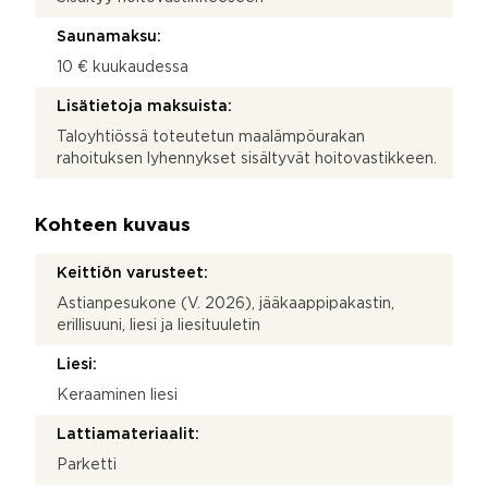
Saunamaksu:
10 € kuukaudessa
Lisätietoja maksuista:
Taloyhtiössä toteutetun maalämpöurakan
rahoituksen lyhennykset sisältyvät hoitovastikkeen.
Kohteen kuvaus
Keittiön varusteet:
Astianpesukone (V. 2026), jääkaappipakastin,
erillisuuni, liesi ja liesituuletin
Liesi:
Keraaminen liesi
Lattiamateriaalit:
Parketti