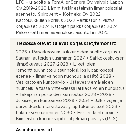
LTO – urakoitsija TomAllenSenera Oy, valvoja Lapon
Oy 2019-2020 Lämmitysjärjestelmän ilmanpoistajat
asennettu Spirovent – Kolmeks Oy 2022
Kattoluukkujen korjaus 2022 Peltikaton tiivistys
korjaukset 2024 Kattojen paikkakorjaukset 2024
Palovaroittimien asennukset asuntoihin 2025
Tiedossa olevat tulevat korjaukset/remontit:
2026 • Parvekeovien ja ikkunoiden huoltokorjaus •
Saunan lauteiden uusiminen 2027 • Sähkökeskuksen
lämpökuvaus 2027-2028 • Liiketilojen
remonttisuunnittelu asunnoiksi, jos lupaprosessi
etenee • Ilmanvaihdon nuohous ja säätö 2028 •
Vesikattojen kuntoarvio • Jätevesiviemäreiden
huuhtelu ja tässä yhteydessä lattiakaivojen puhdistus
• Takapihan portaiden kunnostus 2028 - 2029 •
Julkisivujen kuntoarvio 2029 - 2034 • Julkisivujen ja
parvekkeiden tarvittavat ylläpitokorjaukset 2029 •
Lukituksen uusiminen 2030 • Hissien kuntoarvio •
Kiinteistön kunnossapito-ohjelman päivitys (PTS)
Asuinhuoneistot: