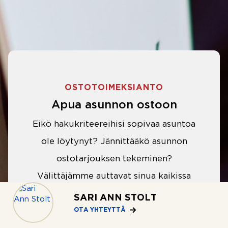
OSTOTOIMEKSIANTO
Apua asunnon ostoon
Eikö hakukriteereihisi sopivaa asuntoa
ole löytynyt? Jännittääkö asunnon
ostotarjouksen tekeminen?
Välittäjämme auttavat sinua kaikissa
asunnon ostoon liittyvissä asioissa.
SARI ANN STOLT
OTA YHTEYTTÄ
LUE LISÄÄ