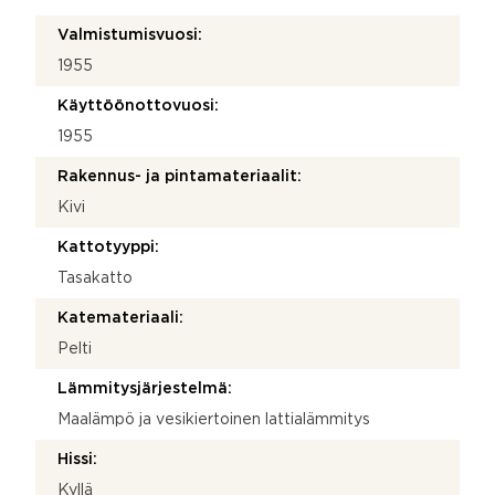
Valmistumisvuosi:
1955
Käyttöönottovuosi:
1955
Rakennus- ja pintamateriaalit:
Kivi
Kattotyyppi:
Tasakatto
Katemateriaali:
Pelti
Lämmitysjärjestelmä:
Maalämpö ja vesikiertoinen lattialämmitys
Hissi:
Kyllä