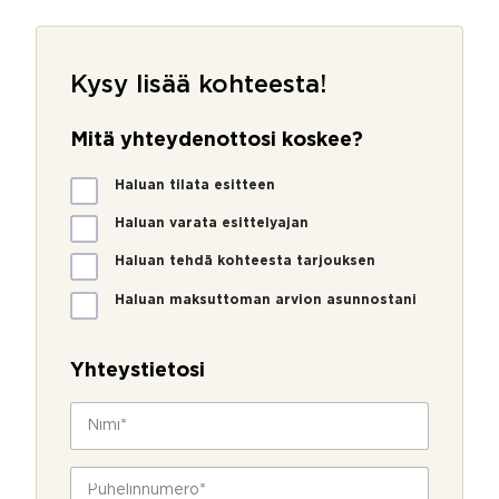
Kysy lisää kohteesta!
Mitä yhteydenottosi koskee?
M
Haluan tilata esitteen
i
t
Haluan varata esittelyajan
ä
Haluan tehdä kohteesta tarjouksen
y
h
Haluan maksuttoman arvion asunnostani
t
u
e
t
y
m
Yhteystietosi
d
_
e
s
N
n
o
i
o
u
m
t
r
i
P
t
c
*
u
o