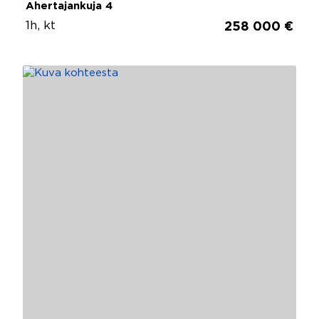
Ahertajankuja 4
1h, kt
258 000 €