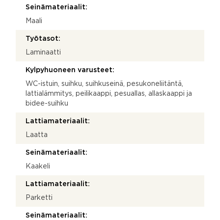
Seinämateriaalit:
Maali
Työtasot:
Laminaatti
Kylpyhuoneen varusteet:
WC-istuin, suihku, suihkuseinä, pesukoneliitäntä,
lattialämmitys, peilikaappi, pesuallas, allaskaappi ja
bidee-suihku
Lattiamateriaalit:
Laatta
Seinämateriaalit:
Kaakeli
Lattiamateriaalit:
Parketti
Seinämateriaalit: