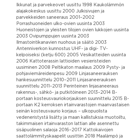
Ikkunat ja parvekeovet uusittu 1998 Kaukolämmön
alajakokeskus uusittu 2000 Julkisivujen ja
parvekkeiden saneeraus 2001–2002
Porrashuoneiden ulko-ovien uusinta 2003
Huoneistojen ja yleisten tilojen ovien lukkojen uusinta
2003 Ovipumppujen uusinta 2003
Ilmastointikanavien nuohous ja säätö 2003
Antenniverkon kunnostus UHF- ja digi- TV-
kelpoiseksi (ketju 600) 2005 Vesikatteiden uusinta
2006 Kattoterassin lattioiden vesieristeiden
uusiminen 2008 Peltikaton maalaus 2009 Pysty- ja
pohjaviemäreidenpesu 2009 Linjasaneerauksen
hankesuunnittelu 2010–2011 Linjasaneerauksen
suunnittelu 2011–2013 Perinteinen linjasaneeraus
rakennus-, sähkö- ja putkitöineen 2013–2014 B-
portaan kosteusvauriokorjauksen suunnittelu 2015 B-
portaan K2 kerroksen irtainvarastojen maanvastaisen
seinän kosteusvaurio korjaus – ulkopuolista
vedeneristystä lisätty ja maan kallistuksia muotoiltu,
takimmaisen irtainvaraston lattian alle asennettu
sisäpuolinen salaoja 2016–2017 Kattokaivojen
saattolämmityskaapelit uusittiin 2018 Maalämpö ja