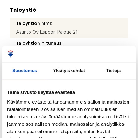
Taloyhtiö
Taloyhtiön nimi:
Asunto Oy Espoon Palotie 21
Taloyhtiön Y-tunnus:
0774738-5
Kiinteistötunnus:
Suostumus
Yksityiskohdat
Tietoja
4 904 003 060 014
Kiinteistönhoidosta vastaa:
Tämä sivusto käyttää evästeitä
Asukkaat
Käytämme evästeitä tarjoamamme sisällön ja mainosten
Valmistumisvuosi:
räätälöimiseen, sosiaalisen median ominaisuuksien
1990
tukemiseen ja kävijämäärämme analysoimiseen. Lisäksi
Rakennus- ja pintamateriaalit:
jaamme sosiaalisen median, mainosalan ja analytiikka-
alan kumppaneillemme tietoja siitä, miten käytät
Puu