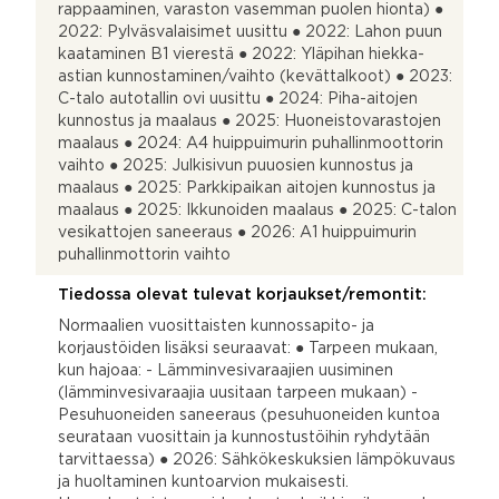
rappaaminen, varaston vasemman puolen hionta) ●
2022: Pylväsvalaisimet uusittu ● 2022: Lahon puun
kaataminen B1 vierestä ● 2022: Yläpihan hiekka-
astian kunnostaminen/vaihto (kevättalkoot) ● 2023:
C-talo autotallin ovi uusittu ● 2024: Piha-aitojen
kunnostus ja maalaus ● 2025: Huoneistovarastojen
maalaus ● 2024: A4 huippuimurin puhallinmoottorin
vaihto ● 2025: Julkisivun puuosien kunnostus ja
maalaus ● 2025: Parkkipaikan aitojen kunnostus ja
maalaus ● 2025: Ikkunoiden maalaus ● 2025: C-talon
vesikattojen saneeraus ● 2026: A1 huippuimurin
puhallinmottorin vaihto
Tiedossa olevat tulevat korjaukset/remontit:
Normaalien vuosittaisten kunnossapito- ja
korjaustöiden lisäksi seuraavat: ● Tarpeen mukaan,
kun hajoaa: - Lämminvesivaraajien uusiminen
(lämminvesivaraajia uusitaan tarpeen mukaan) -
Pesuhuoneiden saneeraus (pesuhuoneiden kuntoa
seurataan vuosittain ja kunnostustöihin ryhdytään
tarvittaessa) ● 2026: Sähkökeskuksien lämpökuvaus
ja huoltaminen kuntoarvion mukaisesti.