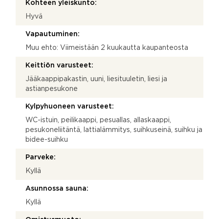
Kohteen yleiskunto:
Hyvä
Vapautuminen:
Muu ehto: Viimeistään 2 kuukautta kaupanteosta
Keittiön varusteet:
Jääkaappipakastin, uuni, liesituuletin, liesi ja
astianpesukone
Kylpyhuoneen varusteet:
WC-istuin, peilikaappi, pesuallas, allaskaappi,
pesukoneliitäntä, lattialämmitys, suihkuseinä, suihku ja
bidee-suihku
Parveke:
Kyllä
Asunnossa sauna:
Kyllä