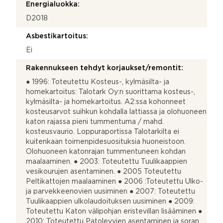
Energialuokka:
D2018
Asbestikartoitus:
Ei
Rakennukseen tehdyt korjaukset/remontit:
● 1996: Toteutettu Kosteus-, kylmäsilta- ja
homekartoitus: Talotark Oy:n suorittama kosteus-,
kylmäsilta- ja homekartoitus. A2:ssa kohonneet
kosteusarvot suihkun kohdalla lattiassa ja olohuoneen
katon rajassa pieni tummentuma / mahd.
kosteusvaurio. Loppuraportissa Talotarkilta ei
kuitenkaan toimenpidesuosituksia huoneistoon.
Olohuoneen katonrajan tummentuneen kohdan
maalaaminen. ● 2003: Toteutettu Tuulikaappien
vesikourujen asentaminen. ● 2005 Toteutettu
Peltikattojen maalaaminen ● 2006 :Toteutettu Ulko-
ja parvekkeenovien uusiminen ● 2007: Toteutettu
Tuulikaappien ulkolaudoituksen uusiminen ● 2009:
Toteutettu Katon välipohjan eristevillan lisääminen ●
2010: Toteutettu Patolevyjen asentaminen ja soran