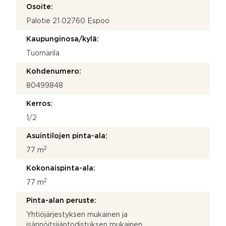
Osoite:
Palotie 21 02760 Espoo
Kaupunginosa/kylä:
Tuomarila
Kohdenumero:
80499848
Kerros:
1/2
Asuintilojen pinta-ala:
2
77 m
Kokonaispinta-ala:
2
77 m
Pinta-alan peruste:
Yhtiöjärjestyksen mukainen ja
isännöitsijäntodistuksen mukainen