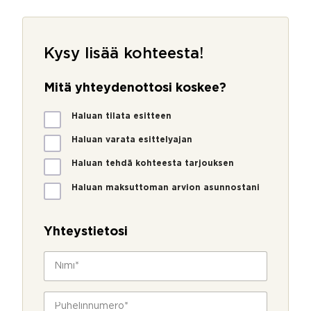
Kysy lisää kohteesta!
Mitä yhteydenottosi koskee?
M
Haluan tilata esitteen
i
t
Haluan varata esittelyajan
ä
Haluan tehdä kohteesta tarjouksen
y
h
Haluan maksuttoman arvion asunnostani
t
*
e
y
Yhteystietosi
d
e
N
n
i
o
m
t
i
P
t
*
u