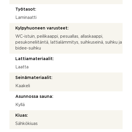
Työtasot:
Laminaatti
Kylpyhuoneen varusteet:
WC-istuin, peilikaappi, pesuallas, allaskaappi,
pesukoneliitäntä, lattialämmitys, suihkuseinä, suihku ja
bidee-suihku
Lattiamateriaalit:
Laatta
Seinämateriaalit:
Kaakeli
Asunnossa sauna:
Kyllä
Kiuas:
Sähkökiuas