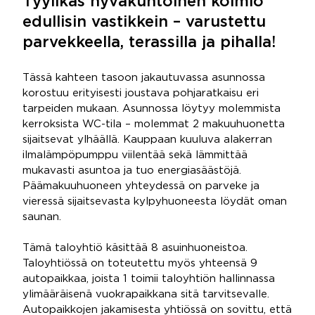
Tyylikäs hyväkuntoinen kolmio
edullisin vastikkein – varustettu
parvekkeella, terassilla ja pihalla!
Tässä kahteen tasoon jakautuvassa asunnossa
korostuu erityisesti joustava pohjaratkaisu eri
tarpeiden mukaan. Asunnossa löytyy molemmista
kerroksista WC-tila – molemmat 2 makuuhuonetta
sijaitsevat ylhäällä. Kauppaan kuuluva alakerran
ilmalämpöpumppu viilentää sekä lämmittää
mukavasti asuntoa ja tuo energiasäästöjä.
Päämakuuhuoneen yhteydessä on parveke ja
vieressä sijaitsevasta kylpyhuoneesta löydät oman
saunan.
Tämä taloyhtiö käsittää 8 asuinhuoneistoa.
Taloyhtiössä on toteutettu myös yhteensä 9
autopaikkaa, joista 1 toimii taloyhtiön hallinnassa
ylimääräisenä vuokrapaikkana sitä tarvitsevalle.
Autopaikkojen jakamisesta yhtiössä on sovittu, että