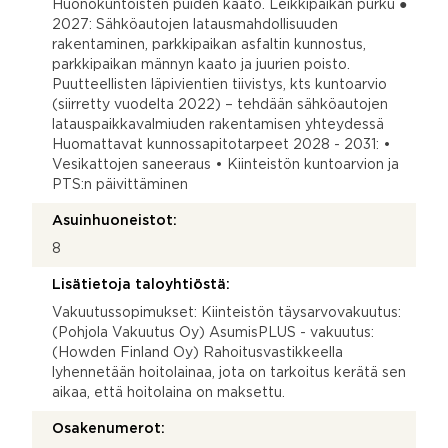
Huonokuntoisten puiden kaato. Leikkipaikan purku ●
2027: Sähköautojen latausmahdollisuuden
rakentaminen, parkkipaikan asfaltin kunnostus,
parkkipaikan männyn kaato ja juurien poisto.
Puutteellisten läpivientien tiivistys, kts kuntoarvio
(siirretty vuodelta 2022) – tehdään sähköautojen
latauspaikkavalmiuden rakentamisen yhteydessä
Huomattavat kunnossapitotarpeet 2028 - 2031: •
Vesikattojen saneeraus • Kiinteistön kuntoarvion ja
PTS:n päivittäminen
Asuinhuoneistot:
8
Lisätietoja taloyhtiöstä:
Vakuutussopimukset: Kiinteistön täysarvovakuutus:
(Pohjola Vakuutus Oy) AsumisPLUS - vakuutus:
(Howden Finland Oy) Rahoitusvastikkeella
lyhennetään hoitolainaa, jota on tarkoitus kerätä sen
aikaa, että hoitolaina on maksettu.
Osakenumerot: