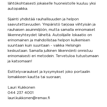
lähtökohtaisesti jokaiselle huoneistolle kuuluu yksi
autopaikka.
Sijainti yhdistää rauhallisuuden ja helpon
saavutettavuuden. Ympäristö tarjoaa viihtyisän ja
rauhaisen asuinmiljöön, mutta samalla erinomaiset
liikenneyhteydet läheltä. Autoilijalle lokaatio on
erinomainen ja mahdollistaa helpon kulkemisen
suuntaan kuin suuntaan - vaikka Helsingin
keskustaan. Samalla julkinen liikennöinti onnistuu
erinomaisesti eri metodein. Tervetuloa tutustumaan
ja katsomaan!
Esittelyvaraukset ja kysymykset joko portaalin
lomakkeen kautta tai suoraan;
Lauri Kukkonen
044 237 4001
lauri.kukkonen@remax.fi