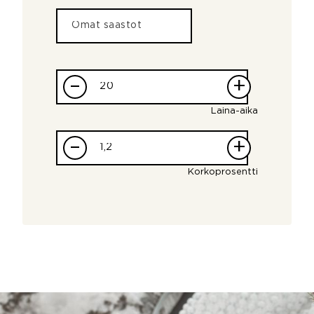
–
+
Laina-aika
–
+
Korkoprosentti