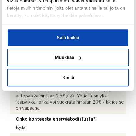
sivustoamme. Kumppanimme voivat yhdistää näitä
Kattotyyppi:
tietoja muihin tietoihin, joita olet antanut heille tai joita on
Harjakatto
kerätty, kun olet käyttänyt heidän palvelujaan.
Katemateriaali:
Pelti
Salli kaikki
Lämmitysjärjestelmä:
Sähkö ja ilmalämpöpumppu
Muokkaa
Piha-autopaikat:
9 kpl
Kiellä
Lisätietoja taloyhtiön autopaikoista:
Jokaisella huoneistolla on lähtökohtaisesti yksi
autopaikka hintaan 2,5€ / kk. Yhtiöllä on yksi
lisäpaikka, jonka voi vuokrata hintaan 20€ / kk jos se
on vapaana.
Onko kohteesta energiatodistusta?:
Kyllä