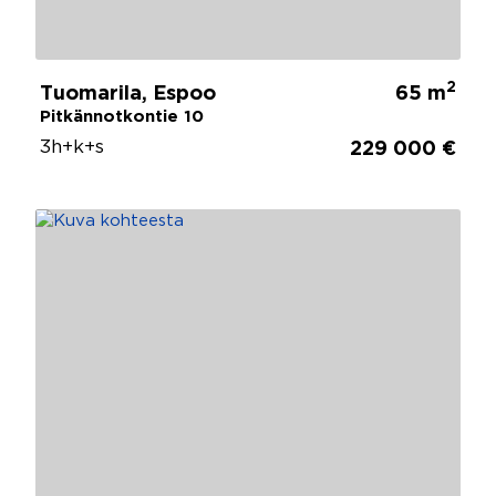
2
Tuomarila, Espoo
65 m
Pitkännotkontie 10
3h+k+s
229 000 €