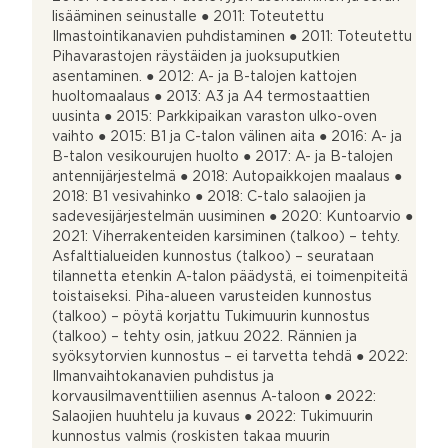
lisääminen seinustalle ● 2011: Toteutettu
Ilmastointikanavien puhdistaminen ● 2011: Toteutettu
Pihavarastojen räystäiden ja juoksuputkien
asentaminen. ● 2012: A- ja B-talojen kattojen
huoltomaalaus ● 2013: A3 ja A4 termostaattien
uusinta ● 2015: Parkkipaikan varaston ulko-oven
vaihto ● 2015: B1 ja C-talon välinen aita ● 2016: A- ja
B-talon vesikourujen huolto ● 2017: A- ja B-talojen
antennijärjestelmä ● 2018: Autopaikkojen maalaus ●
2018: B1 vesivahinko ● 2018: C-talo salaojien ja
sadevesijärjestelmän uusiminen ● 2020: Kuntoarvio ●
2021: Viherrakenteiden karsiminen (talkoo) – tehty.
Asfalttialueiden kunnostus (talkoo) – seurataan
tilannetta etenkin A-talon päädystä, ei toimenpiteitä
toistaiseksi. Piha-alueen varusteiden kunnostus
(talkoo) – pöytä korjattu Tukimuurin kunnostus
(talkoo) – tehty osin, jatkuu 2022. Rännien ja
syöksytorvien kunnostus – ei tarvetta tehdä ● 2022:
Ilmanvaihtokanavien puhdistus ja
korvausilmaventtiilien asennus A-taloon ● 2022:
Salaojien huuhtelu ja kuvaus ● 2022: Tukimuurin
kunnostus valmis (roskisten takaa muurin