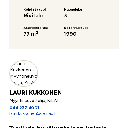
Kohdetyyppi
Huoneluku
Rivitalo
3
Asuinpinta-ala
Rakennusvuosi
2
77 m
1990
LAURI KUKKONEN
Myyntineuvottelija, KiLAT
044 237 4001
lauri.kukkonen@remax.fi