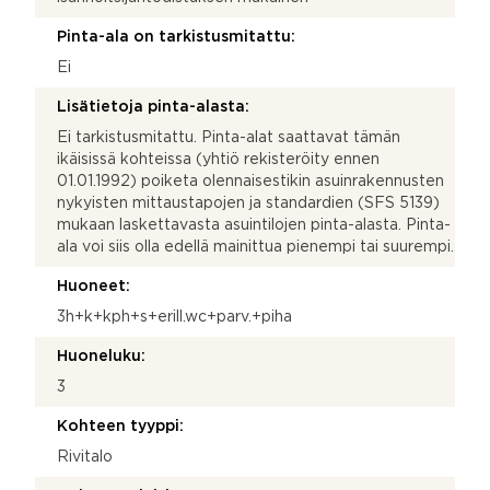
Pinta-ala on tarkistusmitattu:
Ei
Lisätietoja pinta-alasta:
Ei tarkistusmitattu. Pinta-alat saattavat tämän
ikäisissä kohteissa (yhtiö rekisteröity ennen
01.01.1992) poiketa olennaisestikin asuinrakennusten
nykyisten mittaustapojen ja standardien (SFS 5139)
mukaan laskettavasta asuintilojen pinta-alasta. Pinta-
ala voi siis olla edellä mainittua pienempi tai suurempi.
Huoneet:
3h+k+kph+s+erill.wc+parv.+piha
Huoneluku:
3
Kohteen tyyppi:
Rivitalo