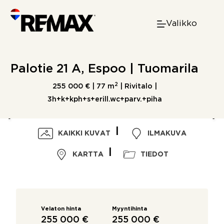
Skip
to
Valikko
content
Palotie 21 A, Espoo | Tuomarila
2
255 000 € |
77 m
| Rivitalo |
3h+k+kph+s+erill.wc+parv.+piha
KAIKKI KUVAT
ILMAKUVA
KARTTA
TIEDOT
Velaton hinta
Myyntihinta
255 000 €
255 000 €