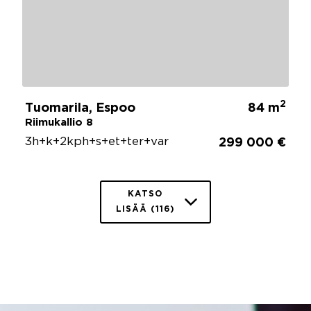
2
Tuomarila, Espoo
84 m
Riimukallio 8
3h+k+2kph+s+et+ter+var
299 000 €
KATSO
LISÄÄ (116)