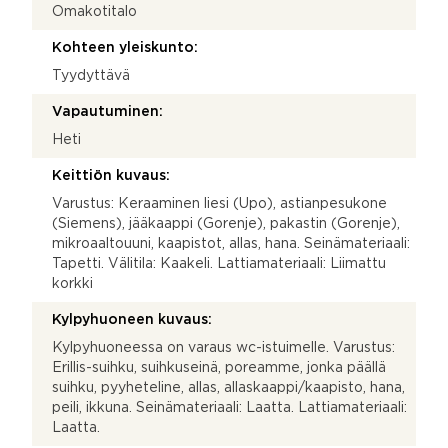
Omakotitalo
Kohteen yleiskunto:
Tyydyttävä
Vapautuminen:
Heti
Keittiön kuvaus:
Varustus: Keraaminen liesi (Upo), astianpesukone
(Siemens), jääkaappi (Gorenje), pakastin (Gorenje),
mikroaaltouuni, kaapistot, allas, hana. Seinämateriaali:
Tapetti. Välitila: Kaakeli. Lattiamateriaali: Liimattu
korkki
Kylpyhuoneen kuvaus:
Kylpyhuoneessa on varaus wc-istuimelle. Varustus:
Erillis-suihku, suihkuseinä, poreamme, jonka päällä
suihku, pyyheteline, allas, allaskaappi/kaapisto, hana,
peili, ikkuna. Seinämateriaali: Laatta. Lattiamateriaali:
Laatta.