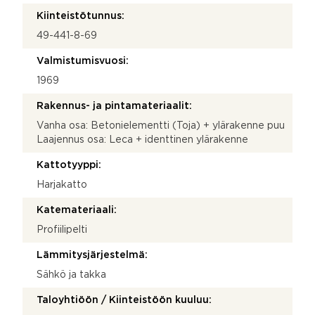
Kiinteistötunnus:
49-441-8-69
Valmistumisvuosi:
1969
Rakennus- ja pintamateriaalit:
Vanha osa: Betonielementti (Toja) + ylärakenne puu
Laajennus osa: Leca + identtinen ylärakenne
Kattotyyppi:
Harjakatto
Katemateriaali:
Profiilipelti
Lämmitysjärjestelmä:
Sähkö ja takka
Taloyhtiöön / Kiinteistöön kuuluu: