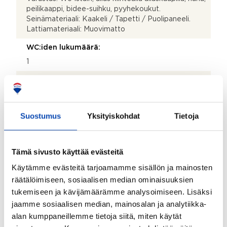
peilikaappi, bidee-suihku, pyyhekoukut.
Seinämateriaali: Kaakeli / Tapetti / Puolipaneeli.
Lattiamateriaali: Muovimatto
WC:iden lukumäärä:
1
Kodinhoitohuoneen lisätiedot:
Kodinhoitohuoneen yhteydessä sijaitsevat vesimittari
ja päävesisulku. Varustus: Pesukoneliitäntä, allas,
Suostumus
hana, käsisuihku, kaapisto, lattiakaivo. Seinämateriaali:
Yksityiskohdat
Tietoja
Maalattu tiili / Puu / Laatta. Lattiamateriaali: Laatta.
Olohuoneen lisätiedot:
Tämä sivusto käyttää evästeitä
Varustus: Takka. Seinämateriaali: Maali / Maalattu tiili.
Käytämme evästeitä tarjoamamme sisällön ja mainosten
Lattiamateriaali: Parketti ja takan edessä kivilaatta.
räätälöimiseen, sosiaalisen median ominaisuuksien
Makuuhuoneen lisätiedot:
tukemiseen ja kävijämäärämme analysoimiseen. Lisäksi
Makuuhuone 1 Varustus: Vaatehuone ja kaapisto.
jaamme sosiaalisen median, mainosalan ja analytiikka-
Seinämateriaali: Tapetti. Lattiamateriaali: Parketti.
alan kumppaneillemme tietoja siitä, miten käytät
Makuuhuone 2 Varustus: Vaatehuone.