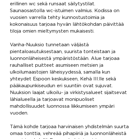
erillinen wc sekä runsaat säilytystilat.
Saunaosastolla wc-istuimen valmius. Kodissa on
vuosien varrella tehty kunnostustoimia ja
kokonaisuus tarjoaa hyvän lähtökohdan päivittää
tiloja omien mieltymysten mukaisesti.
Vanha-Nuuksio tunnetaan väljästä
pientaloasutuksestaan, suurista tonteistaan ja
luonnonläheisestä ympäristöstään. Alue tarjoaa
rauhalliset puitteet asumiseen metsien ja
ulkoilumaastojen läheisyydessä, samalla kun
yhteydet Espoon keskukseen, Kehä III:lle sekä
pääkaupunkiseudun eri suuntiin ovat sujuvat.
Nuuksion laajat ulkoilu- ja virkistysalueet sijaitsevat
lähialueella ja tarjoavat monipuoliset
mahdollisuudet luonnossa liikkumiseen ympäri
vuoden.
Tämä kohde tarjoaa harvinaisen yhdistelmän suurta
omaa tonttia, vehreää pihapiiriä ja luonnonläheistä