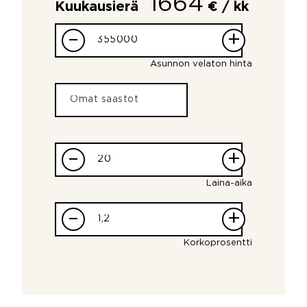
1664
Kuukausierä
€ / kk
–
+
Asunnon velaton hinta
–
+
Laina-aika
–
+
Korkoprosentti