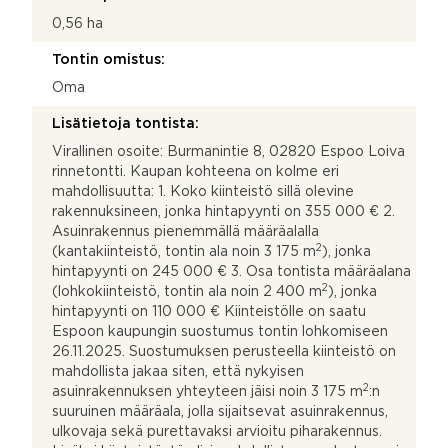
0,56 ha
Tontin omistus:
Oma
Lisätietoja tontista:
Virallinen osoite: Burmanintie 8, 02820 Espoo Loiva
rinnetontti. Kaupan kohteena on kolme eri
mahdollisuutta: 1. Koko kiinteistö sillä olevine
rakennuksineen, jonka hintapyynti on 355 000 € 2.
Asuinrakennus pienemmällä määräalalla
2
(kantakiinteistö, tontin ala noin 3 175 m
), jonka
hintapyynti on 245 000 € 3. Osa tontista määräalana
2
(lohkokiinteistö, tontin ala noin 2 400 m
), jonka
hintapyynti on 110 000 € Kiinteistölle on saatu
Espoon kaupungin suostumus tontin lohkomiseen
26.11.2025. Suostumuksen perusteella kiinteistö on
mahdollista jakaa siten, että nykyisen
2
asuinrakennuksen yhteyteen jäisi noin 3 175 m
:n
suuruinen määräala, jolla sijaitsevat asuinrakennus,
ulkovaja sekä purettavaksi arvioitu piharakennus.