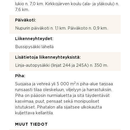
lukio n. 7,0 km. Kirkkojärven koulu (ala- ja yläkoulu) n.
7,6 km.
Päiväkoti:
Nupurin päiväkoti n. 1,1 km. Päiväkoto n. 0,9 km.
Liikenneyhteydet:
Bussipysäkki lähellä
Lisätietoja liikenneyhteyksistä:
Linja-autopysäkki (linjat 244 ja 245A) n. 350 m.
Piha:
2
Suojaisa ja vehreä yli 5 000 m
:n piha-alue tarjoaa
runsaasti tilaa oleskeluun, viljelyyn ja harrastuksiin.
Piha on pääosin nurmialuetta ja sitä täydentävät
kasvimaa, puut, pensaat sekä monipuoliset
istutukset. Pihatalon alla sijaitsee ulkokautta
kuljettava kellaritila.
MUUT TIEDOT