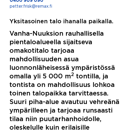
0400 909 090
petter.frisk@remax.fi
Yksitasoinen talo ihanalla paikalla.
Vanha-Nuuksion rauhallisella
pientaloalueella sijaitseva
omakotitalo tarjoaa
mahdollisuuden asua
luonnonläheisessä ympäristössä
2
omalla yli 5 000 m
tontilla, ja
tontista on mahdollisuus lohkoa
toinen talopaikka tarvittaessa.
Suuri piha-alue avautuu vehreänä
ympärilleen ja tarjoaa runsaasti
tilaa niin puutarhanhoidolle,
oleskelulle kuin erilaisille