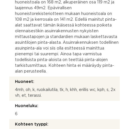
huoneistoala on 168 m2, alkuperäinen osa 119 m2 ja
laajennus 49m2. Epävirallisen
huoneistorekisteriotteen mukaan huoneistoala on
108 m2 ja kerrosala on 141 m2. Edellä mainitut pinta-
alat saattavat tämän ikäisessä kohteessa poiketa
olennaisestikin asuinrakennusten nykyisten
mittaustapojen ja standardien mukaan laskettavasta
asuintilojen pinta-alasta. Asuinrakennuksen todellinen
asuinpinta-ala voi siis olla esitteessä mainittua
pienempi tai suurempi. Ainoa tapa varmistua
todellisista pinta-aloista on teettää pinta-alojen
tarkistusmittaus. Kohteen hinta ei määräydy pinta-
alan perusteella.
Huoneet:
4mh, oh, k, ruokailutila, tk, h, khh, erillis wc, kph, s, 2x
vh, et, terassi.
Huoneluku:
6
Kohteen tyyppi: