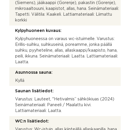
(Siemens), jääkaappi (Gorenje), pakastin (Gorenje),
mikroaaltouuni, kaapistot, allas, hana. Seinämateriaali:
Tapetti. Välitila: Kaakeli. Lattiamateriaali: Liimattu
korkki
Kylpyhuoneen kuvaus:
Kylpyhuoneessa on varaus wc-istuimelle. Varustus:
Erillis-suihku, suihkuseinä, poreamme, jonka päällä
suihku, pyyheteline, allas, allaskaappi/kaapisto, hana,
peili, ikkuna. Seinämateriaali: Laatta. Lattiamateriaali:
Laatta.
Asunnossa sauna:
Kyllä
Saunan lisätiedot:
Varustus: Lauteet, "Hetivalmis” sähkökiuas (2024)
Seinämateriaali: Paneeli / Maalattu kivi.
Lattiamateriaali: Laatta.
WC:n lisätiedot:
Varustus: Wc-istuin, allas kiinteällä allaskaapilla, hana,