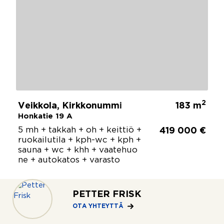
2
Veikkola, Kirkkonummi
183 m
Honkatie 19 A
5 mh + takkah + oh + keittiö +
419 000 €
ruokailutila + kph-wc + kph +
sauna + wc + khh + vaatehuo
ne + autokatos + varasto
PETTER FRISK
OTA YHTEYTTÄ