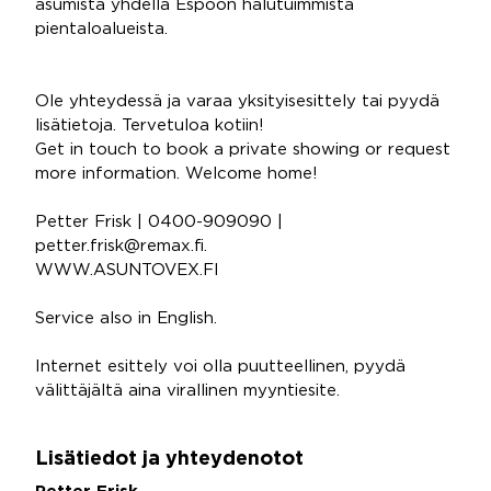
asumista yhdellä Espoon halutuimmista
pientaloalueista.
Ole yhteydessä ja varaa yksityisesittely tai pyydä
lisätietoja. Tervetuloa kotiin!
Get in touch to book a private showing or request
more information. Welcome home!
Petter Frisk | 0400-909090 |
petter.frisk@remax.fi.
WWW.ASUNTOVEX.FI
Service also in English.
Internet esittely voi olla puutteellinen, pyydä
välittäjältä aina virallinen myyntiesite.
Lisätiedot ja yhteydenotot