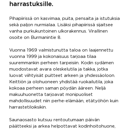
harrastuksille.
Pihapiirissä on kasvimaa, puita, pensaita ja istutuksia
sekä paljon nurmialaa. Lisäksi pihapiirissä sijaitsee
vanha purkukuntoinen ulkorakennus. Virallinen
osoite on Burmanintie 8.
Vuonna 1969 valmistunutta taloa on laajennettu
vuonna 1999 ja kokonaisuus tarjoaa tilaa
suuremmankin perheen tarpeisiin. Kodin sydämen
muodostavat avara oleskelutila ja takka, jotka
luovat viihtyisät puitteet arkeen ja yhdessäoloon.
Keittiön ja olohuoneen yhdistää ruokailutila, joka
kokoaa perheen saman pöydän ääreen. Neljä
makuuhuonetta tarjoavat monipuoliset
mahdollisuudet niin perhe-elämään, etätyöhön kuin
harrastetiloiksikin.
Saunaosasto kutsuu rentoutumaan päivän
päätteeksi ja arkea helpottavat kodinhoitohuone,