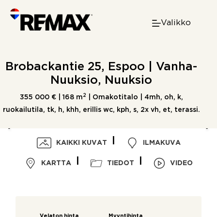
Skip
to
Valikko
content
Brobackantie 25, Espoo | Vanha-
Nuuksio, Nuuksio
2
355 000 € |
168 m
| Omakotitalo | 4mh, oh, k,
ruokailutila, tk, h, khh, erillis wc, kph, s, 2x vh, et, terassi.
KAIKKI KUVAT
ILMAKUVA
KARTTA
TIEDOT
VIDEO
Velaton hinta
Myyntihinta