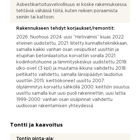
Asbestikartoitusvelvollisuus ei koske rakennuksessa
tehtäviä vähäisiä töitä, kuten reikien poraamista
seiniin tai kattoon.
Rakennukseen tehdyt korjaukset/remontit:
2026: Nuohous 2024: uusi ”Hetivalmis” kiuas 2022:
eteinen uudistettu, 2021: liitetty kunnallistekniikkaan,
samalla kaikki vanhan osan vesiputket uusittiin ja
etupihan betonilaatoitus korvattiin soralla 2021:
kodinhoitohuone ja lämmityskeskus uudistettu 2018:
ulko-ovet (3 kpl) ja muutama ikkuna vaihdettu 2018:
peltikatto vaihdettu, samalla länsipäädyn laudoitus
uusittiin 2015: keittiökoneet uusittu 2007:
öljylämmitys korvattu sähköllä 2000: keittiön sisustus
uusittu samalla kun uusi puoli rakennettiin, uusi lattia
1999-2000: vanhan osan sisäpinnat vaihdettu
uudisosan rakentamisen yhteydessä
Tontti ja kaavoitus
Tontin pinta-ala: