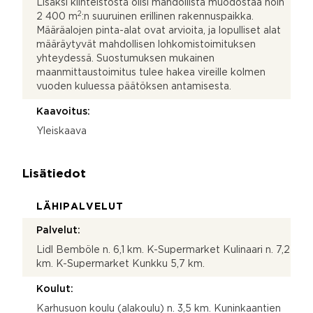
Lisäksi kiinteistöstä olisi mahdollista muodostaa noin
2
2 400 m
:n suuruinen erillinen rakennuspaikka.
Määräalojen pinta-alat ovat arvioita, ja lopulliset alat
määräytyvät mahdollisen lohkomistoimituksen
yhteydessä. Suostumuksen mukainen
maanmittaustoimitus tulee hakea vireille kolmen
vuoden kuluessa päätöksen antamisesta.
Kaavoitus:
Yleiskaava
Lisätiedot
LÄHIPALVELUT
Palvelut:
Lidl Bemböle n. 6,1 km. K-Supermarket Kulinaari n. 7,2
km. K-Supermarket Kunkku 5,7 km.
Koulut:
Karhusuon koulu (alakoulu) n. 3,5 km. Kuninkaantien