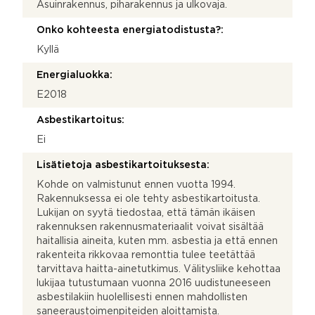
Asuinrakennus, piharakennus ja ulkovaja.
Onko kohteesta energiatodistusta?:
Kyllä
Energialuokka:
E2018
Asbestikartoitus:
Ei
Lisätietoja asbestikartoituksesta:
Kohde on valmistunut ennen vuotta 1994.
Rakennuksessa ei ole tehty asbestikartoitusta.
Lukijan on syytä tiedostaa, että tämän ikäisen
rakennuksen rakennusmateriaalit voivat sisältää
haitallisia aineita, kuten mm. asbestia ja että ennen
rakenteita rikkovaa remonttia tulee teetättää
tarvittava haitta-ainetutkimus. Välitysliike kehottaa
lukijaa tutustumaan vuonna 2016 uudistuneeseen
asbestilakiin huolellisesti ennen mahdollisten
saneeraustoimenpiteiden aloittamista.