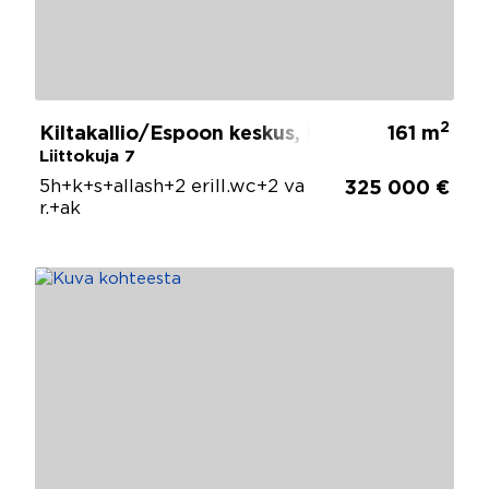
2
Kiltakallio/Espoon keskus, Espoo
161 m
Liittokuja 7
5h+k+s+allash+2 erill.wc+2 va
325 000 €
r.+ak