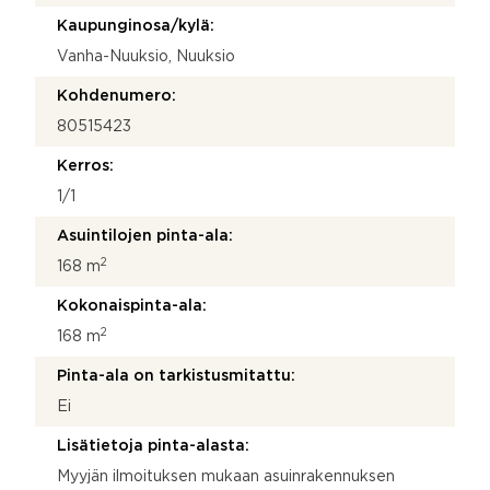
e
Kaupunginosa/kylä:
n
t
Vanha-Nuuksio, Nuuksio
_
i
Kohdenumero:
d
80515423
Kerros:
1/1
Asuintilojen pinta-ala:
2
168 m
Kokonaispinta-ala:
2
168 m
Pinta-ala on tarkistusmitattu:
Ei
Lisätietoja pinta-alasta:
Myyjän ilmoituksen mukaan asuinrakennuksen