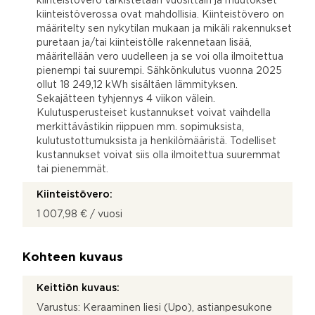
kiinteistövero tarkistetaan vuosittain ja muutokset
kiinteistöverossa ovat mahdollisia. Kiinteistövero on
määritelty sen nykytilan mukaan ja mikäli rakennukset
puretaan ja/tai kiinteistölle rakennetaan lisää,
määritellään vero uudelleen ja se voi olla ilmoitettua
pienempi tai suurempi. Sähkönkulutus vuonna 2025
ollut 18 249,12 kWh sisältäen lämmityksen.
Sekajätteen tyhjennys 4 viikon välein.
Kulutusperusteiset kustannukset voivat vaihdella
merkittävästikin riippuen mm. sopimuksista,
kulutustottumuksista ja henkilömääristä. Todelliset
kustannukset voivat siis olla ilmoitettua suuremmat
tai pienemmät.
Kiinteistövero:
1 007,98 € / vuosi
Kohteen kuvaus
Keittiön kuvaus:
Varustus: Keraaminen liesi (Upo), astianpesukone