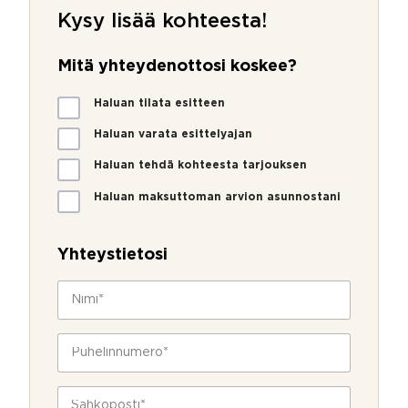
Kysy lisää kohteesta!
Mitä yhteydenottosi koskee?
M
Haluan tilata esitteen
i
t
Haluan varata esittelyajan
ä
Haluan tehdä kohteesta tarjouksen
y
h
Haluan maksuttoman arvion asunnostani
t
e
y
Yhteystietosi
d
e
N
n
i
o
m
t
i
P
t
*
u
o
h
s
e
S
i