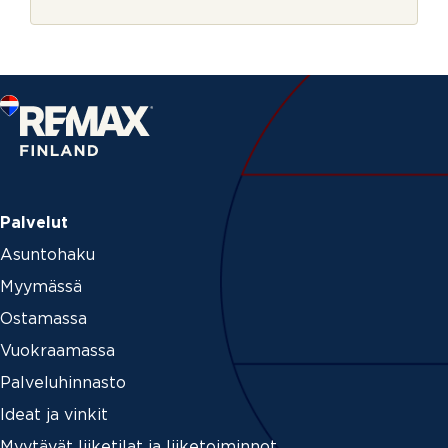
r
ä
j
h
e
k
ö
p
o
s
t
i
Palvelut
Asuntohaku
Myymässä
Ostamassa
Vuokraamassa
Palveluhinnasto
Ideat ja vinkit
Myytävät liiketilat ja liiketoiminnot