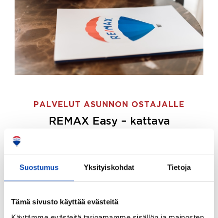
PALVELUT ASUNNON OSTAJALLE
REMAX Easy – kattava
palvelupaketti asunnon ostoon
REMAX Easy on palvelupakettimme asunnon
ostajille.
Tee ostotoimeksianto ja etsimme juuri
Suostumus
Yksityiskohdat
Tietoja
sinulle sopivan kodin, eikä sinun tarvitse nähdä
vaivaa sen löytämiseksi.
Tämä sivusto käyttää evästeitä
Hoidamme koko ostoprosessin puolestasi.
Käytämme evästeitä tarjoamamme sisällön ja mainosten