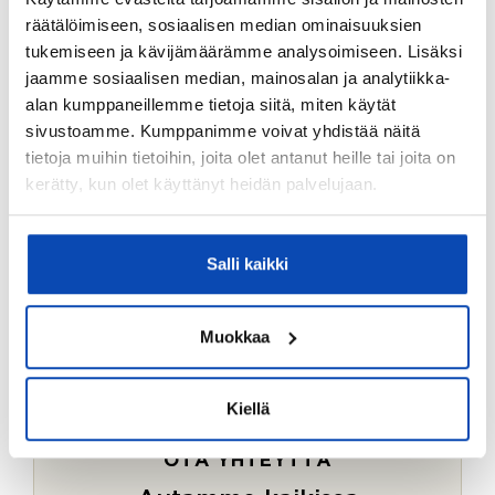
Ostotoimeksiantopalvelumme sopii myös esimerkiksi
räätälöimiseen, sosiaalisen median ominaisuuksien
sijoitus- ja vapaa-ajan asuntojen ostoon.
tukemiseen ja kävijämäärämme analysoimiseen. Lisäksi
jaamme sosiaalisen median, mainosalan ja analytiikka-
LUE LISÄÄ
alan kumppaneillemme tietoja siitä, miten käytät
sivustoamme. Kumppanimme voivat yhdistää näitä
tietoja muihin tietoihin, joita olet antanut heille tai joita on
kerätty, kun olet käyttänyt heidän palvelujaan.
Salli kaikki
Muokkaa
Kiellä
OTA YHTEYTTÄ