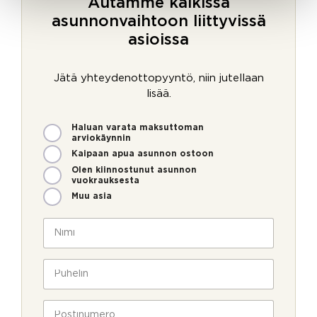
Autamme kaikissa
asunnonvaihtoon liittyvissä
asioissa
Jätä yhteydenottopyyntö, niin jutellaan
lisää.
M
Haluan varata maksuttoman
i
arviokäynnin
t
Kaipaan apua asunnon ostoon
e
Olen kiinnostunut asunnon
n
vuokrauksesta
v
Muu asia
o
i
N
m
i
m
m
e
i
P
o
*
u
l
h
l
e
P
a