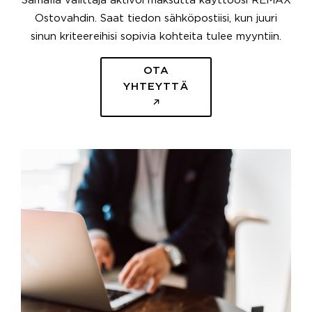
Samalla välittäjä aktivoi maksutta käyttöösi REMAX
Ostovahdin. Saat tiedon sähköpostiisi, kun juuri
sinun kriteereihisi sopivia kohteita tulee myyntiin.
OTA
YHTEYTTÄ