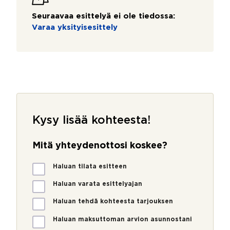
Seuraavaa esittelyä ei ole tiedossa:
Varaa yksityisesittely
Kysy lisää kohteesta!
Mitä yhteydenottosi koskee?
M
Haluan tilata esitteen
i
t
Haluan varata esittelyajan
ä
Haluan tehdä kohteesta tarjouksen
y
h
Haluan maksuttoman arvion asunnostani
t