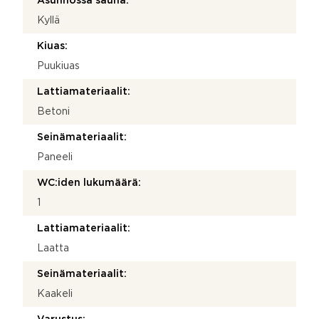
Asunnossa sauna:
Kyllä
Kiuas:
Puukiuas
Lattiamateriaalit:
Betoni
Seinämateriaalit:
Paneeli
WC:iden lukumäärä:
1
Lattiamateriaalit:
Laatta
Seinämateriaalit:
Kaakeli