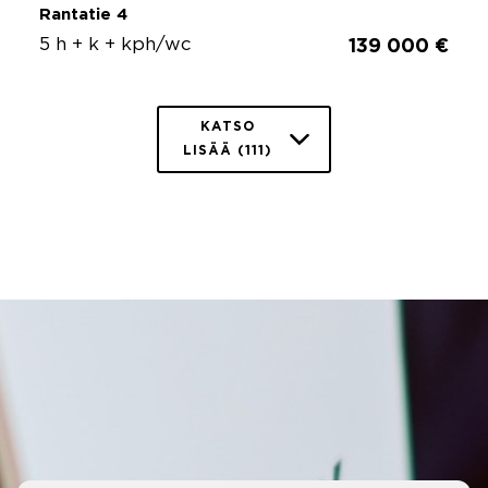
Rantatie 4
5 h + k + kph/wc
139 000 €
KATSO
LISÄÄ (111)