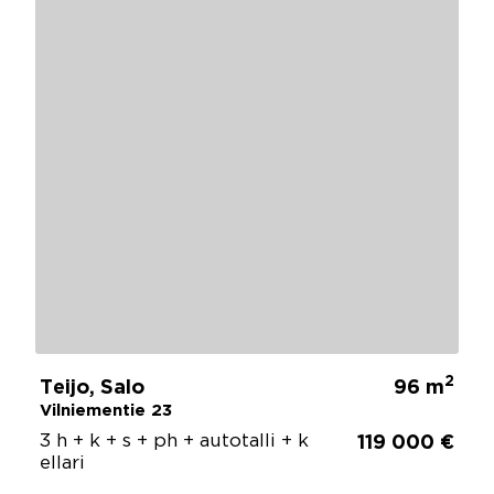
2
Teijo, Salo
96 m
Vilniementie 23
3 h + k + s + ph + autotalli + k
119 000 €
ellari