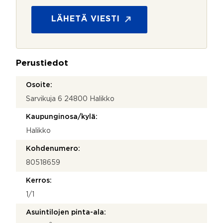
i
o
t
s
LÄHETÄ VIESTI
ä
u
*
o
j
a
Perustiedot
*
Osoite:
Sarvikuja 6 24800 Halikko
Kaupunginosa/kylä:
Halikko
Kohdenumero:
80518659
Kerros:
1/1
Asuintilojen pinta-ala: