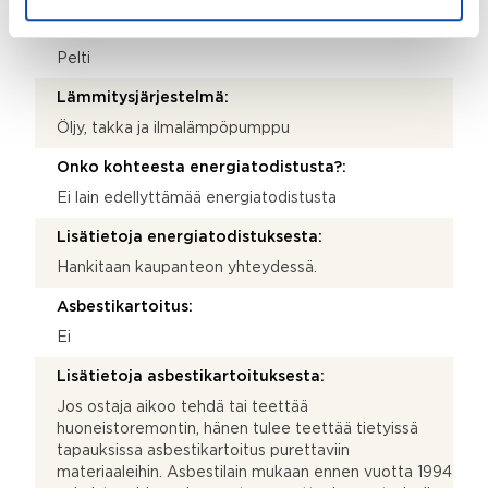
Katemateriaali:
Pelti
Lämmitysjärjestelmä:
Öljy, takka ja ilmalämpöpumppu
Onko kohteesta energiatodistusta?:
Ei lain edellyttämää energiatodistusta
Lisätietoja energiatodistuksesta:
Hankitaan kaupanteon yhteydessä.
Asbestikartoitus:
Ei
Lisätietoja asbestikartoituksesta:
Jos ostaja aikoo tehdä tai teettää
huoneistoremontin, hänen tulee teettää tietyissä
tapauksissa asbestikartoitus purettaviin
materiaaleihin. Asbestilain mukaan ennen vuotta 1994