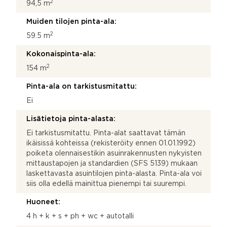
2
94,5 m
Muiden tilojen pinta-ala:
2
59.5 m
Kokonaispinta-ala:
2
154 m
Pinta-ala on tarkistusmitattu:
Ei
Lisätietoja pinta-alasta:
Ei tarkistusmitattu. Pinta-alat saattavat tämän
ikäisissä kohteissa (rekisteröity ennen 01.01.1992)
poiketa olennaisestikin asuinrakennusten nykyisten
mittaustapojen ja standardien (SFS 5139) mukaan
laskettavasta asuintilojen pinta-alasta. Pinta-ala voi
siis olla edellä mainittua pienempi tai suurempi.
Huoneet:
4 h + k + s + ph + wc + autotalli