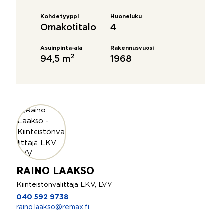
Kohdetyyppi
Huoneluku
Omakotitalo
4
Asuinpinta-ala
Rakennusvuosi
2
94,5 m
1968
RAINO LAAKSO
Kiinteistönvälittäjä LKV, LVV
040 592 9738
raino.laakso@remax.fi