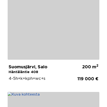
2
Suomusjärvi, Salo
200 m
Häntäläntie 408
4-5h+k+kph+wc+s
119 000 €