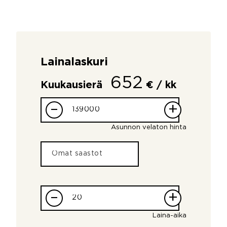
Lainalaskuri
652
Kuukausierä
€ / kk
–
+
Asunnon velaton hinta
–
+
Laina-aika