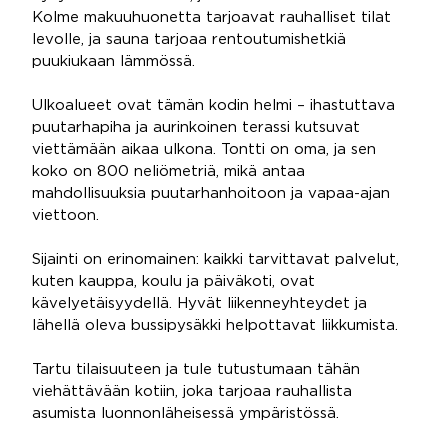
Kolme makuuhuonetta tarjoavat rauhalliset tilat
levolle, ja sauna tarjoaa rentoutumishetkiä
puukiukaan lämmössä.
Ulkoalueet ovat tämän kodin helmi – ihastuttava
puutarhapiha ja aurinkoinen terassi kutsuvat
viettämään aikaa ulkona. Tontti on oma, ja sen
koko on 800 neliömetriä, mikä antaa
mahdollisuuksia puutarhanhoitoon ja vapaa-ajan
viettoon.
Sijainti on erinomainen: kaikki tarvittavat palvelut,
kuten kauppa, koulu ja päiväkoti, ovat
kävelyetäisyydellä. Hyvät liikenneyhteydet ja
lähellä oleva bussipysäkki helpottavat liikkumista.
Tartu tilaisuuteen ja tule tutustumaan tähän
viehättävään kotiin, joka tarjoaa rauhallista
asumista luonnonläheisessä ympäristössä.