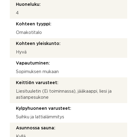
Huoneluku:
4
Kohteen tyyppi:
Omakotitalo
Kohteen yleiskunto:
Hyvä
Vapautuminen:
Sopimuksen mukaan
Keittiön varusteet:
Liesituuletin (Ei toiminnassa), jääkaappi, liesi ja
astianpesukone
Kylpyhuoneen varusteet:
Suihku ja lattialämmitys
Asunnossa sauna:
Kyllä