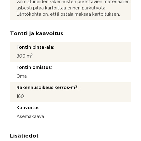
valmistuneiden rakennusten purettavien materiaalien
asbesti pitää kartoittaa ennen purkutyötä.
Lähtökohta on, että ostaja maksaa kartoituksen.
Tontti ja kaavoitus
Tontin pinta-ala:
2
800 m
Tontin omistus:
Oma
2
Rakennusoikeus kerros-m
:
160
Kaavoitus:
Asemakaava
Lisätiedot