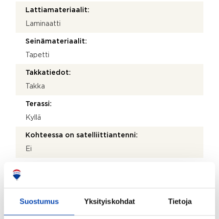
Lattiamateriaalit:
Laminaatti
Seinämateriaalit:
Tapetti
Takkatiedot:
Takka
Terassi:
Kyllä
Kohteessa on satelliittiantenni:
Ei
Taloyhtiössä on antenni:
Ei
Kohteen yleiskunto:
Suostumus
Yksityiskohdat
Tietoja
Hyvä