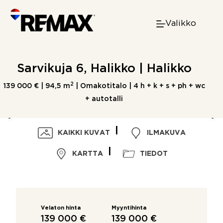
Skip
to
Valikko
content
Sarvikuja 6, Halikko | Halikko
2
139 000 € |
94,5 m
| Omakotitalo | 4 h + k + s + ph + wc
+ autotalli
KAIKKI KUVAT
ILMAKUVA
KARTTA
TIEDOT
Velaton hinta
Myyntihinta
139 000 €
139 000 €