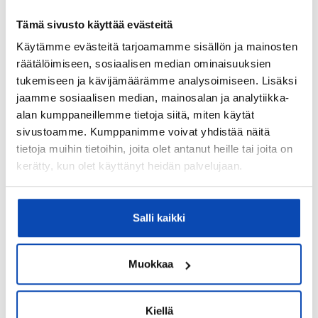
Kohde myydään kalustettuna:
Tämä sivusto käyttää evästeitä
Ei
Käytämme evästeitä tarjoamamme sisällön ja mainosten
räätälöimiseen, sosiaalisen median ominaisuuksien
Kiinteistö
tukemiseen ja kävijämäärämme analysoimiseen. Lisäksi
jaamme sosiaalisen median, mainosalan ja analytiikka-
Kiinteistötunnus:
alan kumppaneillemme tietoja siitä, miten käytät
734-418-1-103
sivustoamme. Kumppanimme voivat yhdistää näitä
tietoja muihin tietoihin, joita olet antanut heille tai joita on
Valmistumisvuosi:
kerätty, kun olet käyttänyt heidän palvelujaan.
1968
Käyttöönottovuosi:
Salli kaikki
1968
Rakennus- ja pintamateriaalit:
Muokkaa
Tiili ja puu
Kattotyyppi:
Kiellä
Pulpettikatto