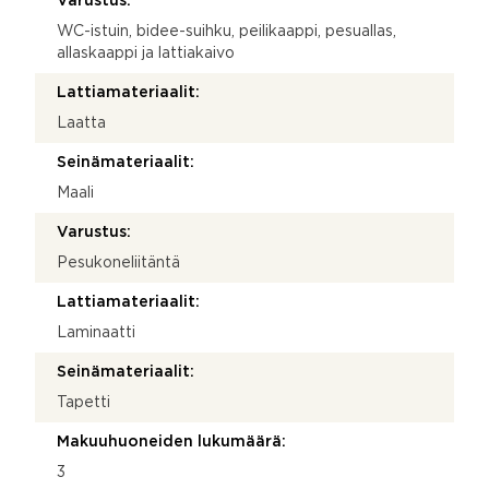
Varustus:
WC-istuin, bidee-suihku, peilikaappi, pesuallas,
allaskaappi ja lattiakaivo
Lattiamateriaalit:
Laatta
Seinämateriaalit:
Maali
Varustus:
Pesukoneliitäntä
Lattiamateriaalit:
Laminaatti
Seinämateriaalit:
Tapetti
Makuuhuoneiden lukumäärä:
3