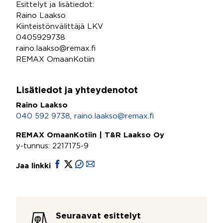
Esittelyt ja lisätiedot:
Raino Laakso
Kiinteistönvälittäjä LKV
0405929738
raino.laakso@remax.fi
REMAX OmaanKotiin
Lisätiedot ja yhteydenotot
Raino Laakso
040 592 9738
,
raino.laakso@remax.fi
REMAX OmaanKotiin | T&R Laakso Oy
y-tunnus: 2217175-9
Jaa linkki
Seuraavat esittelyt