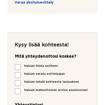
Varaa yksityisesittely
Kysy lisää kohteesta!
Mitä yhteydenottosi koskee?
M
Haluan tilata esitteen
i
t
Haluan varata esittelyajan
ä
Haluan tehdä kohteesta tarjouksen
y
h
Haluan maksuttoman arvion asunnostani
t
e
y
Yhteystietosi