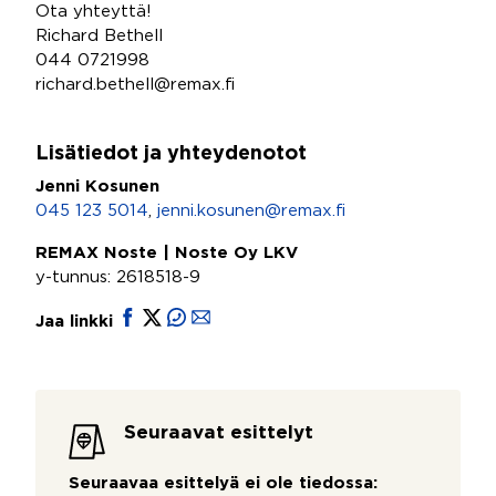
Ota yhteyttä!
Richard Bethell
044 0721998
richard.bethell@remax.fi
Lisätiedot ja yhteydenotot
Jenni Kosunen
045 123 5014
,
jenni.kosunen@remax.fi
REMAX Noste | Noste Oy LKV
y-tunnus: 2618518-9
Jaa linkki
Seuraavat esittelyt
Seuraavaa esittelyä ei ole tiedossa: