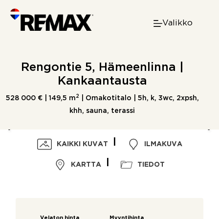
Skip
to
Valikko
content
Rengontie 5, Hämeenlinna |
Kankaantausta
2
528 000 € |
149,5 m
| Omakotitalo | 5h, k, 3wc, 2xpsh,
khh, sauna, terassi
KAIKKI KUVAT
ILMAKUVA
KARTTA
TIEDOT
Velaton hinta
Myyntihinta