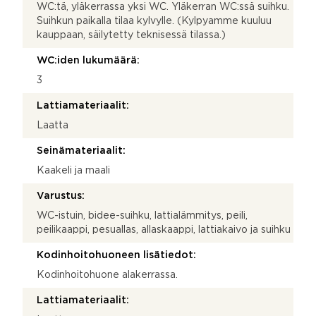
WC:tä, yläkerrassa yksi WC. Yläkerran WC:ssä suihku.
Suihkun paikalla tilaa kylvylle. (Kylpyamme kuuluu
kauppaan, säilytetty teknisessä tilassa.)
WC:iden lukumäärä:
3
Lattiamateriaalit:
Laatta
Seinämateriaalit:
Kaakeli ja maali
Varustus:
WC-istuin, bidee-suihku, lattialämmitys, peili,
peilikaappi, pesuallas, allaskaappi, lattiakaivo ja suihku
Kodinhoitohuoneen lisätiedot:
Kodinhoitohuone alakerrassa.
Lattiamateriaalit: