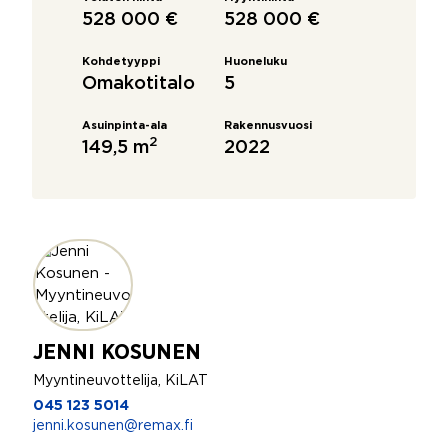
528 000 €
528 000 €
Kohdetyyppi
Huoneluku
Omakotitalo
5
Asuinpinta-ala
Rakennusvuosi
2
149,5 m
2022
JENNI KOSUNEN
Myyntineuvottelija, KiLAT
045 123 5014
jenni.kosunen@remax.fi