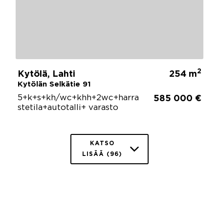
2
Kytölä, Lahti
254 m
Kytölän Selkätie 91
5+k+s+kh/wc+khh+2wc+harra
585 000 €
stetila+autotalli+ varasto
KATSO
LISÄÄ (96)