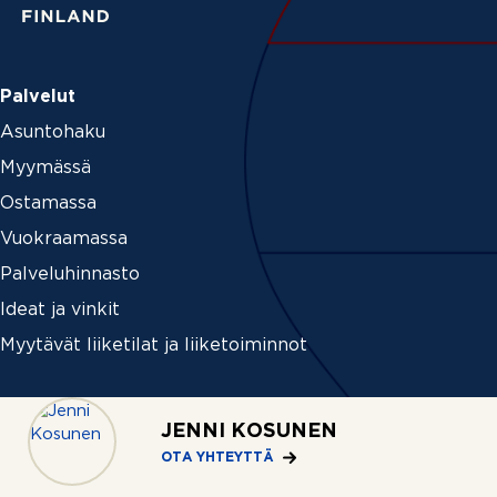
Palvelut
Asuntohaku
Myymässä
Ostamassa
Vuokraamassa
Palveluhinnasto
Ideat ja vinkit
Myytävät liiketilat ja liiketoiminnot
Yritys
JENNI KOSUNEN
Tietoa REMAXista
OTA YHTEYTTÄ
Medialle