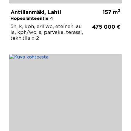
2
Anttilanmäki, Lahti
157 m
Hopealähteentie 4
5h, k, kph, eril.wc, eteinen, au
475 000 €
la, kph/wc, s, parveke, terassi,
tekn.tila x 2