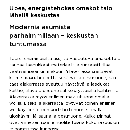
Upea, energiatehokas omakotitalo
lähellä keskustaa
Modernia asumista
parhaimmillaan – keskustan
tuntumassa
Tuore, ensimmäisiltä asujilta vapautuva omakotitalo
tarjoaa laadukkaat materiaalit ja runsaasti tilaa
vaativampaankin makuun. Yläkerrassa sijaitsevat
kolme makuuhuonetta sekä wc ja pesuhuone, kun
taas alakerrassa avautuu näyttävä ja laadukas
keittiö, tilava olohuone sähkökäyttöisillä kaihtimilla.
Alakerrassa myös erillinen makuuhuone omalla
wc:llä. Lisäksi alakerrasta löytyvät toinen erillinen
wc, käytännöllinen kodinhoitohuone omalla
uloskäynnillä, sauna ja pesuhuone. Kaikki pinnat
ovat viimeisen päälle huoliteltuja ja kokonaisuus on
erinomaisessa kunnossa.