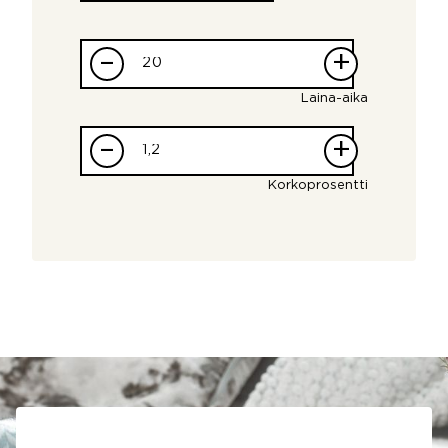
–
+
Laina-aika
–
+
Korkoprosentti