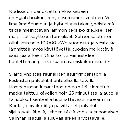
Kodissa on panostettu nykyaikaiseen
energiatehokkuuteen ja asumismukavuuteen. Vesi-
ilmalämpöpumpun ja hybridi vesitakan yhdistelmä
takaa miellyttävän lämmön sekä poikkeuksellisen
maltilliset käyttökustannukset. Sähkönkulutus on
ollut vain noin 10 000 kWh vuodessa, ja vesitakka
lämmittää myös käyttövettä, tuoden merkittäviä
säästöjä arkeen. Oma tontti viimeistelee
huolettoman ja arvokkaan asumiskokonaisuuden.
Sijainti yhdistää rauhallisen asuinympäristön ja
keskustan palvelut ihanteellisella tavalla.
Hämeenlinnan keskustaan on vain 1,6 kilometriä –
matka taittuu kävellen noin 25 minuutissa ja autolla
tai joukkoliikenteellä huomattavasti nopeammin.
Koulut, päiväkodit ja päivittäiset palvelut
sijaitsevat lähellä, tehden tästä kodista erinomaisen
valinnan laatua ja sujuvaa arkea arvostavalle.