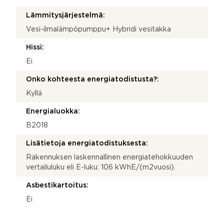
Lämmitysjärjestelmä:
Vesi-ilmalämpöpumppu+ Hybridi vesitakka
Hissi:
Ei
Onko kohteesta energiatodistusta?:
Kyllä
Energialuokka:
B2018
Lisätietoja energiatodistuksesta:
Rakennuksen laskennallinen energiatehokkuuden
vertailuluku eli E-luku: 106 kWhE/(m2vuosi).
Asbestikartoitus:
Ei