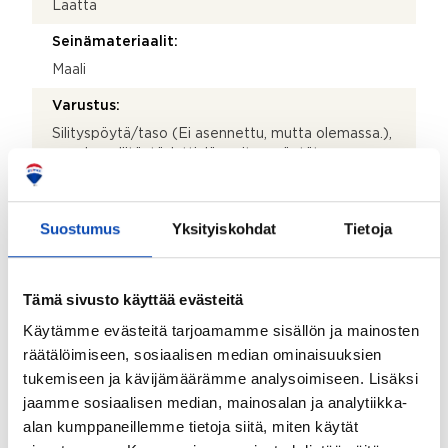
Laatta
Seinämateriaalit:
Maali
Varustus:
Silityspöytä/taso (Ei asennettu, mutta olemassa.),
pesukoneliitäntä, lattialämmitys, pöytätaso,
lattiakaivo, tila pesutornille ja pesuallas
Olohuoneen lisätiedot:
Suostumus
Yksityiskohdat
Tietoja
Tilava olohuone isoilla ikkunoilla. Olohuoneen
ikkunoista näkymät takapihalle. Kauko-ohjaimella
toimivat sähköiset kaihtimet.
Tämä sivusto käyttää evästeitä
Lattiamateriaalit:
Käytämme evästeitä tarjoamamme sisällön ja mainosten
Laatta
räätälöimiseen, sosiaalisen median ominaisuuksien
tukemiseen ja kävijämäärämme analysoimiseen. Lisäksi
Seinämateriaalit:
jaamme sosiaalisen median, mainosalan ja analytiikka-
Maali
alan kumppaneillemme tietoja siitä, miten käytät
Makuuhuoneen lisätiedot: