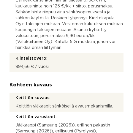
Esimerkiksi sähkön hinnan ollessa 0,15c/kWh,
kuukausihinta noin 125 €/kk + siirto, perusmaksu.
Sähkön hinta riippuu aina sähkösopimuksesta ja
sähkön käytöstä. Roskien tyhjennys Kiertokapula
Oy:n taksojen mukaan. Vesi oman kulutuksen mukaan
kaupungin taksojen mukaan. Asunto kytketty
valokuituun, perusmaksu 9,90 euroa/kk.
(Valokuitunen Oy). Katolla 5 G mokkula, johon voi
hankkia oman liittymän.
Kiinteistövero:
894,66 € / vuosi
Kohteen kuvaus
Keittiön kuvaus:
Keittiön yläkaapit sähköisellä avausmekanismilla.
Keittiön varusteet:
Jääkaappi (Samsung (2026)), erillinen pakastin
(Samsung (2026)), erillisuuni (Pyrolyysi),