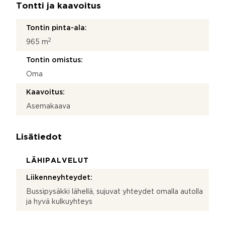
Tontti ja kaavoitus
Tontin pinta-ala:
2
965 m
Tontin omistus:
Oma
Kaavoitus:
Asemakaava
Lisätiedot
LÄHIPALVELUT
Liikenneyhteydet:
Bussipysäkki lähellä, sujuvat yhteydet omalla autolla
ja hyvä kulkuyhteys