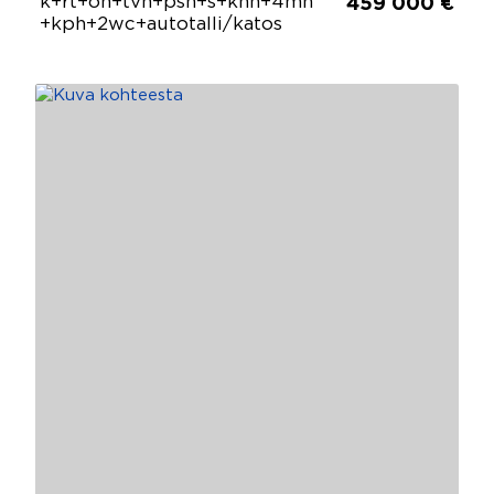
k+rt+oh+tvh+psh+s+khh+4mh
459 000 €
+kph+2wc+autotalli/katos