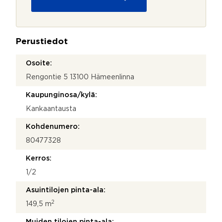
u
o
j
a
Perustiedot
*
Osoite:
Rengontie 5 13100 Hämeenlinna
Kaupunginosa/kylä:
Kankaantausta
Kohdenumero:
80477328
Kerros:
1/2
Asuintilojen pinta-ala:
2
149,5 m
Muiden tilojen pinta-ala: