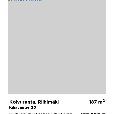
2
Koivuranta, Riihimäki
187 m
Kiljavantie 20