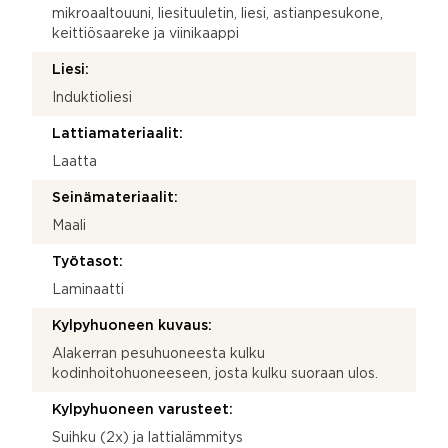
mikroaaltouuni, liesituuletin, liesi, astianpesukone,
keittiösaareke ja viinikaappi
Liesi:
Induktioliesi
Lattiamateriaalit:
Laatta
Seinämateriaalit:
Maali
Työtasot:
Laminaatti
Kylpyhuoneen kuvaus:
Alakerran pesuhuoneesta kulku
kodinhoitohuoneeseen, josta kulku suoraan ulos.
Kylpyhuoneen varusteet:
Suihku (2x) ja lattialämmitys