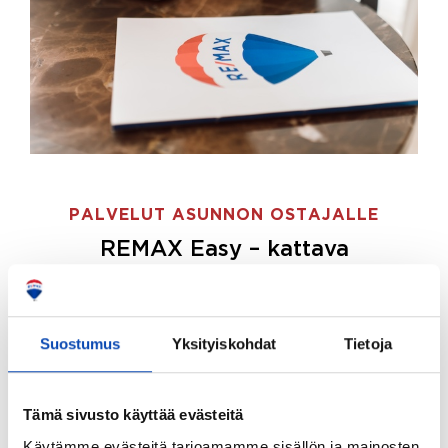
PALVELUT ASUNNON OSTAJALLE
REMAX Easy – kattava
palvelupaketti asunnon ostoon
REMAX Easy on palvelupakettimme asunnon
ostajille.
Tee ostotoimeksianto ja etsimme juuri
Suostumus
Yksityiskohdat
Tietoja
sinulle sopivan kodin, eikä sinun tarvitse nähdä
vaivaa sen löytämiseksi.
Tämä sivusto käyttää evästeitä
Hoidamme koko ostoprosessin puolestasi.
Käytämme evästeitä tarjoamamme sisällön ja mainosten