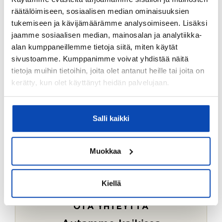
Ostotoimeksiantopalvelumme sopii myös esimerkiksi
räätälöimiseen, sosiaalisen median ominaisuuksien
sijoitus- ja vapaa-ajan asuntojen ostoon.
tukemiseen ja kävijämäärämme analysoimiseen. Lisäksi
jaamme sosiaalisen median, mainosalan ja analytiikka-
LUE LISÄÄ
alan kumppaneillemme tietoja siitä, miten käytät
sivustoamme. Kumppanimme voivat yhdistää näitä
tietoja muihin tietoihin, joita olet antanut heille tai joita on
kerätty, kun olet käyttänyt heidän palvelujaan.
Salli kaikki
Muokkaa
Kiellä
OTA YHTEYTTÄ