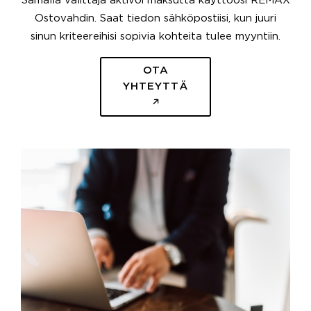
Samalla välittäjä aktivoi maksutta käyttöösi REMAX
Ostovahdin. Saat tiedon sähköpostiisi, kun juuri
sinun kriteereihisi sopivia kohteita tulee myyntiin.
OTA
YHTEYTTÄ