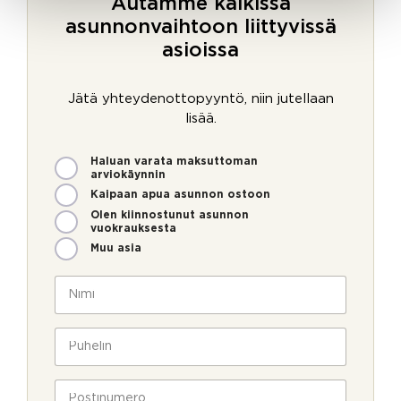
Autamme kaikissa
asunnonvaihtoon liittyvissä
asioissa
Jätä yhteydenottopyyntö, niin jutellaan
lisää.
M
Haluan varata maksuttoman
i
arviokäynnin
t
Kaipaan apua asunnon ostoon
e
Olen kiinnostunut asunnon
n
vuokrauksesta
v
Muu asia
o
i
N
m
i
m
m
v
e
i
P
o
o
*
u
i
l
h
m
l
e
P
m
a