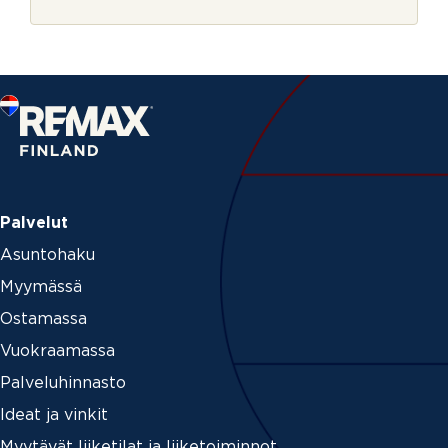
r
j
e
Palvelut
Asuntohaku
Myymässä
Ostamassa
Vuokraamassa
Palveluhinnasto
Ideat ja vinkit
Myytävät liiketilat ja liiketoiminnot