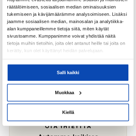
Ostotoimeksiantopalvelumme sopii myös esimerkiksi
räätälöimiseen, sosiaalisen median ominaisuuksien
sijoitus- ja vapaa-ajan asuntojen ostoon.
tukemiseen ja kävijämäärämme analysoimiseen. Lisäksi
jaamme sosiaalisen median, mainosalan ja analytiikka-
LUE LISÄÄ
alan kumppaneillemme tietoja siitä, miten käytät
sivustoamme. Kumppanimme voivat yhdistää näitä
tietoja muihin tietoihin, joita olet antanut heille tai joita on
kerätty, kun olet käyttänyt heidän palvelujaan.
Salli kaikki
Muokkaa
Kiellä
OTA YHTEYTTÄ