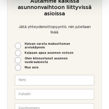
Autamme kaikissa
asunnonvaihtoon liittyvissä
asioissa
Jätä yhteydenottopyyntö, niin jutellaan
lisää.
M
Haluan varata maksuttoman
i
arviokäynnin
t
Kaipaan apua asunnon ostoon
e
Olen kiinnostunut asunnon
n
vuokrauksesta
v
Muu asia
o
i
N
m
i
m
m
e
i
P
o
*
u
l
h
l
e
P
a