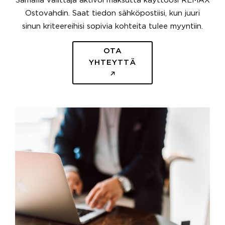
Samalla välittäjä aktivoi maksutta käyttöösi REMAX
Ostovahdin. Saat tiedon sähköpostiisi, kun juuri
sinun kriteereihisi sopivia kohteita tulee myyntiin.
OTA
YHTEYTTÄ