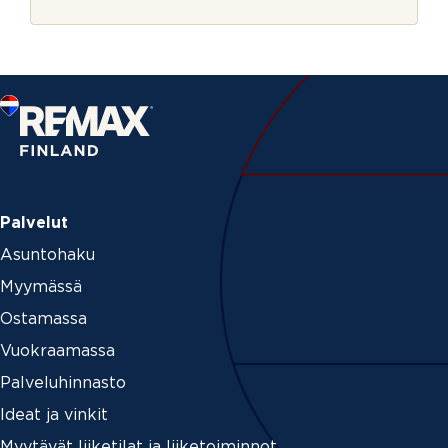
r
i
j
n
e
a
g
e
n
t
_
i
d
a
v
Palvelut
u
Asuntohaku
k
s
Myymässä
i
Ostamassa
Vuokraamassa
Palveluhinnasto
Ideat ja vinkit
Myytävät liiketilat ja liiketoiminnot