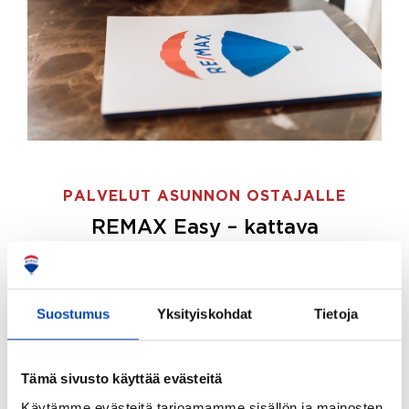
PALVELUT ASUNNON OSTAJALLE
REMAX Easy – kattava
palvelupaketti asunnon ostoon
REMAX Easy on palvelupakettimme asunnon
ostajille.
Tee ostotoimeksianto ja etsimme juuri
Suostumus
Yksityiskohdat
Tietoja
sinulle sopivan kodin, eikä sinun tarvitse nähdä
vaivaa sen löytämiseksi.
Tämä sivusto käyttää evästeitä
Hoidamme koko ostoprosessin puolestasi.
Käytämme evästeitä tarjoamamme sisällön ja mainosten