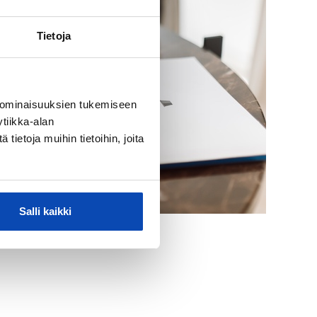
Tietoja
 ominaisuuksien tukemiseen
tiikka-alan
ietoja muihin tietoihin, joita
Salli kaikki