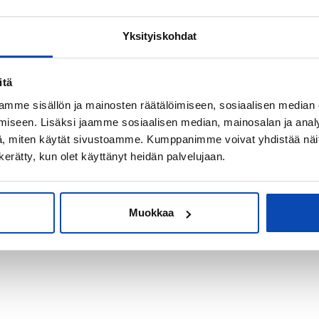
Yksityiskohdat
kiksi sijoitus-
itä
mme sisällön ja mainosten räätälöimiseen, sosiaalisen median
iseen. Lisäksi jaamme sosiaalisen median, mainosalan ja analy
, miten käytät sivustoamme. Kumppanimme voivat yhdistää näitä t
n kerätty, kun olet käyttänyt heidän palvelujaan.
Muokkaa