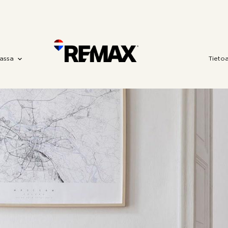
assa
Tieto