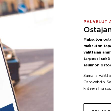
PALVELUT 
Ostajan
Maksuton ost
maksuton tapa
välittäjän amm
tarpeesi sekä
asunnon osto
Samalla välitt
Ostovahdin. Saa
kriteereihisi so