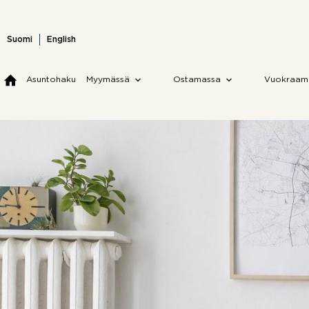
Skip
to
content
Suomi
English
Asuntohaku
Myymässä
Ostamassa
Vuokraam