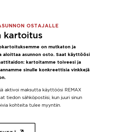
ASUNNON OSTAJALLE
 kartoitus
okartoituksemme on mutkaton ja
 aloittaa asunnon osto. Saat käyttöösi
attitaidon: kartoitamme toiveesi ja
 annamme sinulle konkreettisia vinkkejä
on.
äjä aktivoi maksutta käyttöösi REMAX
t tiedon sähköpostiisi, kun juuri sinun
pivia kohteita tulee myyntiin.