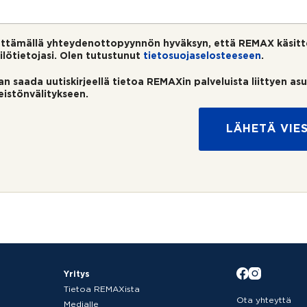
ttämällä yhteydenottopyynnön hyväksyn, että REMAX käsitt
ilötietojasi. Olen tutustunut
tietosuojaselosteeseen
.
an saada uutiskirjeellä tietoa REMAXin palveluista liittyen as
teistönvälitykseen.
LÄHETÄ VIES
Yritys
Tietoa REMAXista
Ota yhteyttä
Medialle