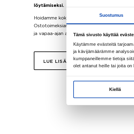
löytämiseksi.
Suostumus
Hoidamme koko ostoprosessin puolestasi.
Ostotoimeksiantopalvelumme sopii myös esimer
ja vapaa-ajan asuntojen ostoon.
Tämä sivusto käyttää eväste
Käytämme evästeitä tarjoama
ja kävijämäärämme analysoim
kumppaneillemme tietoja siitä
LUE LISÄÄ
olet antanut heille tai joita o
Kiellä