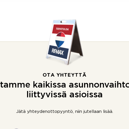
OTA YHTEYTTÄ
tamme kaikissa asunnonvaiht
liittyvissä asioissa
Jätä yhteydenottopyyntö, niin jutellaan lisää.