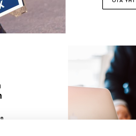
OTA YH
a
n
on
uuri sinulle
ivaa sen