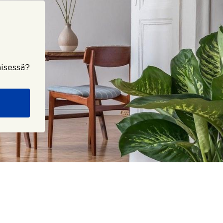
isessä?