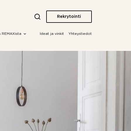
Rekrytointi
a REMAXista
Ideat ja vinkit
Yhteystiedot