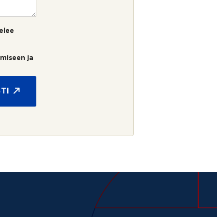
elee
umiseen ja
TI