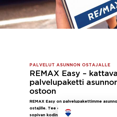
PALVELUT ASUNNON OSTAJALLE
REMAX Easy – kattav
palvelupaketti asunno
ostoon
REMAX Easy on palvelupakettimme asunn
ostajille.
Tee ostotoimeksianto ja etsimme j
sopivan kodin, eikä sinun tarvitse nähdä va