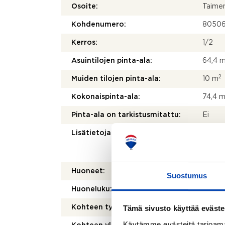
Osoite:
Taimen
Kohdenumero:
8050
Kerros:
1/2
Asuintilojen pinta-ala:
64,4 
2
Muiden tilojen pinta-ala:
10 m
Kokonaispinta-ala:
74,4 
Pinta-ala on tarkistusmitattu:
Ei
Lisätietoja pinta-alasta:
Muihin 
Kerros
rakenn
Huoneet:
3h,k,l
Suostumus
Huoneluku:
3
Tämä sivusto käyttää eväste
Kohteen tyyppi:
Mökki 
Käytämme evästeitä tarjoama