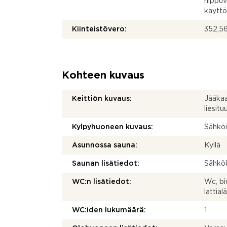
riippu
käyttö
Kiinteistövero:
352,56
Kohteen kuvaus
Keittiön kuvaus:
Jääkaa
liesitu
Kylpyhuoneen kuvaus:
Sähköi
Asunnossa sauna:
Kyllä
Saunan lisätiedot:
Sähkök
WC:n lisätiedot:
Wc, bi
lattia
WC:iden lukumäärä:
1