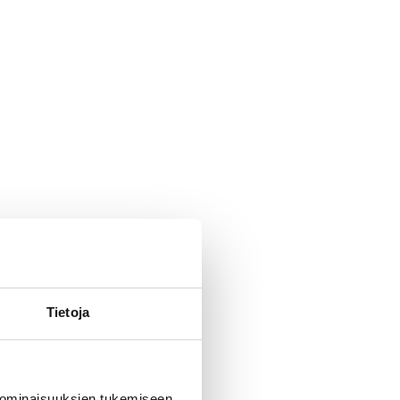
Tietoja
 ominaisuuksien tukemiseen