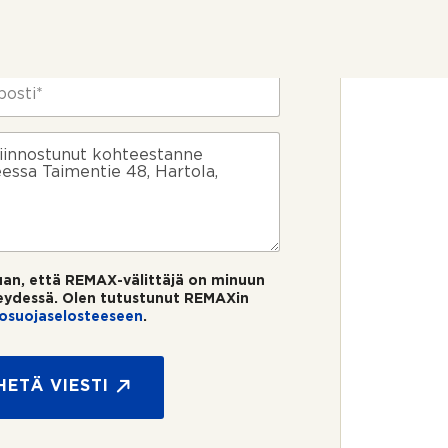
uan, että REMAX-välittäjä on minuun
eydessä. Olen tutustunut REMAXin
tosuojaselosteeseen
.
HETÄ VIESTI