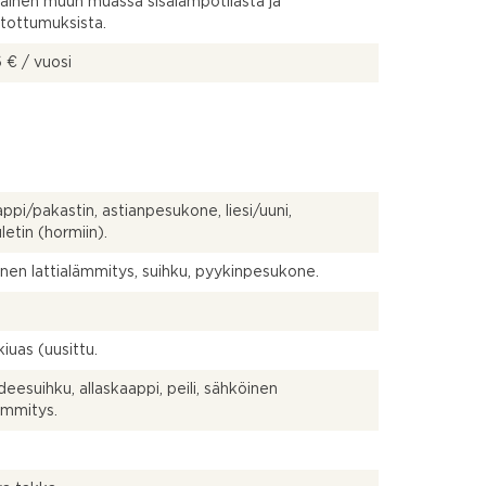
vainen muun muassa sisälämpötilasta ja
tottumuksista.
 € / vuosi
ppi/pakastin, astianpesukone, liesi/uuni,
uletin (hormiin).
nen lattialämmitys, suihku, pyykinpesukone.
iuas (uusittu.
deesuihku, allaskaappi, peili, sähköinen
lämmitys.