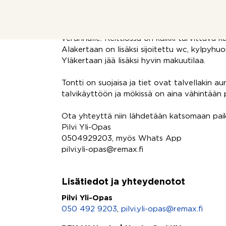
lähteä ihailemaan viereisiä kävelypolkuja pit
palveluita kuten myös Hartolan golfkenttä.
Keittiö ja tupa ovat mukavasti vierekkäin ja
verannalle. Keittiössä on kaikki tarvittava
Alakertaan on lisäksi sijoitettu wc, kylpyhu
Yläkertaan jää lisäksi hyvin makuutilaa.
Tontti on suojaisa ja tiet ovat talvellakin au
talvikäyttöön ja mökissä on aina vähintään 
Ota yhteyttä niin lähdetään katsomaan pai
Pilvi Yli-Opas
0504929203, myös Whats App
pilvi.yli-opas@remax.fi
Lisätiedot ja yhteydenotot
Pilvi Yli-Opas
050 492 9203
,
pilvi.yli-opas@remax.fi