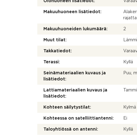
Olohuoneen lisätiedot:
Varaav
Makuuhuoneen lisätiedot:
Alaker
rajatta
Makuuhuoneiden lukumäärä:
2
Muut tilat:
Lämmin
Takkatiedot:
Varaa
Terassi:
Kyllä
Seinämateriaalien kuvaus ja
Puu, m
lisätiedot:
Lattiamateriaalien kuvaus ja
Tammipa
lisätiedot:
Kohteen säilytystilat:
Kylmä 
Kohteessa on satelliittiantenni:
Ei
Taloyhtiössä on antenni:
Kyllä