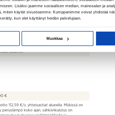
iseen. Lisäksi jaamme sosiaalisen median, mainosalan ja analy
to: Sopimuksen mukaan viimeistään 1 kk kaupasta.
, miten käytät sivustoamme. Kumppanimme voivat yhdistää näitä t
n kerätty, kun olet käyttänyt heidän palvelujaan.
ppi/pakastin, astianpesukone, liesi/uuni,
uletin (hormiin).
nen lattialämmitys, suihku, pyykinpesukone.
Muokkaa
iuas (uusittu.
00 €
olto 112,59 €/v, yhteisastiat alueella. Mökissä on
y peruslämpö koko ajan, sähkönkulutus on