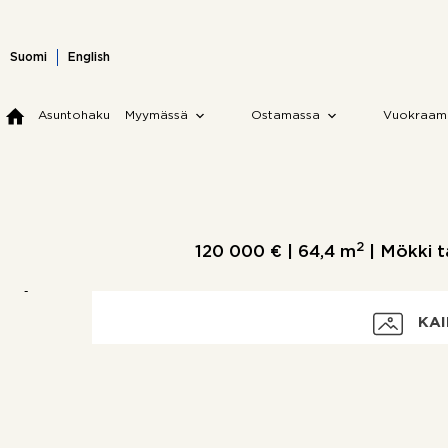
Skip
to
content
Suomi
English
Asuntohaku
Myymässä
Ostamassa
Vuokraam
2
120 000 € |
64,4 m
| Mökki ta
KAI
Velaton hinta
Myyntihinta