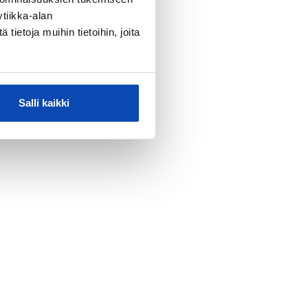
tiikka-alan
ietoja muihin tietoihin, joita
Salli kaikki