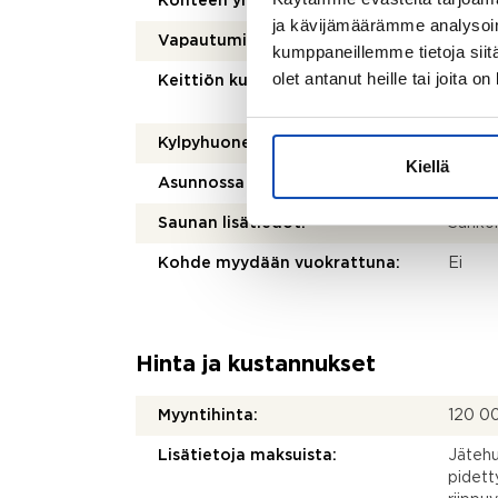
Kohteen yleiskunto:
Hyvä
ja kävijämäärämme analysoim
Vapautuminen:
Muu eh
kumppaneillemme tietoja siitä
olet antanut heille tai joita o
Keittiön kuvaus:
Jääkaa
liesitu
Kylpyhuoneen kuvaus:
Sähköi
Kiellä
Asunnossa sauna:
Kyllä
Saunan lisätiedot:
Sähkök
Kohde myydään vuokrattuna:
Ei
Hinta ja kustannukset
Myyntihinta:
120 0
Lisätietoja maksuista:
Jätehu
pidett