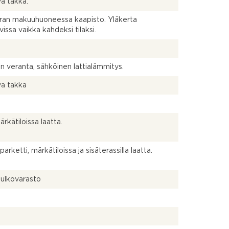
a takka.
ran makuuhuoneessa kaapisto. Yläkerta
vissa vaikka kahdeksi tilaksi.
 veranta, sähköinen lattialämmitys.
va takka
ärkätiloissa laatta.
rketti, märkätiloissa ja sisäterassilla laatta.
ulkovarasto