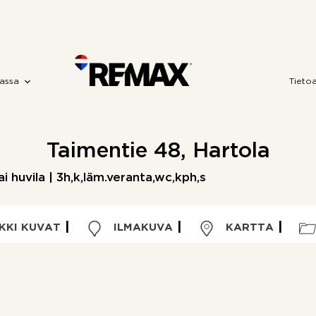
assa
Tieto
Taimentie 48, Hartola
i huvila | 3h,k,läm.veranta,wc,kph,s
KKI KUVAT
ILMAKUVA
KARTTA
Kohdetyyppi