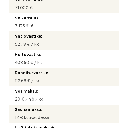
71 000 €
Velkaosuus:
7 135,61 €
Yhtiövastike:
521,18 € / kk
Hoitovastike:
408,50 € / kk
Rahoitusvastike:
112,68 € / kk
Vesimaksu:
20 € / hlö / kk
Saunamaksu:
12 € kuukaudessa
Lisätietoja maksuista: