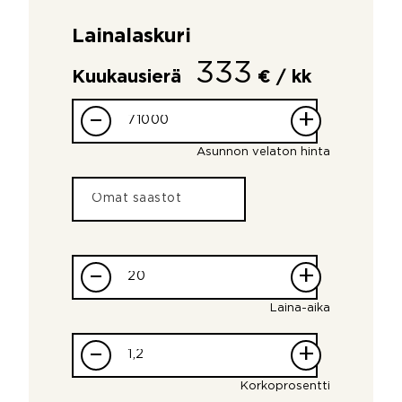
Lainalaskuri
333
Kuukausierä
€ / kk
–
+
Asunnon velaton hinta
–
+
Laina-aika
–
+
Korkoprosentti