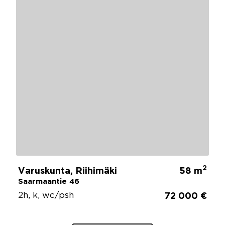
2
Varuskunta, Riihimäki
58 m
Saarmaantie 46
2h, k, wc/psh
72 000 €