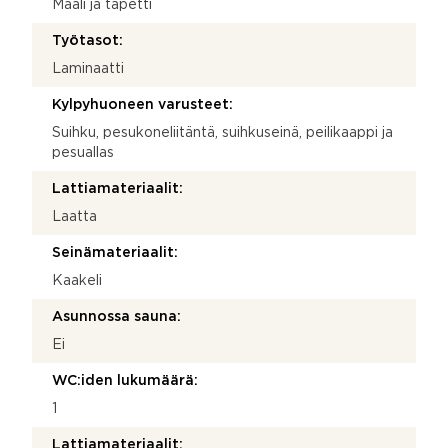
Maali ja tapetti
Työtasot:
Laminaatti
Kylpyhuoneen varusteet:
Suihku, pesukoneliitäntä, suihkuseinä, peilikaappi ja
pesuallas
Lattiamateriaalit:
Laatta
Seinämateriaalit:
Kaakeli
Asunnossa sauna:
Ei
WC:iden lukumäärä:
1
Lattiamateriaalit: