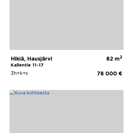
2
Hikiä, Hausjärvi
82 m
Kallentie 11-17
3h+k+s
78 000 €