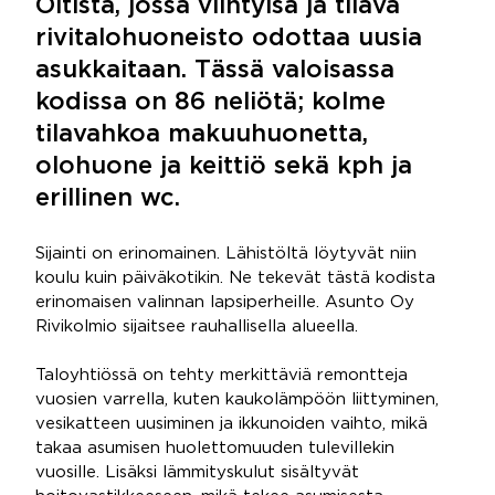
Oitista, jossa viihtyisä ja tilava
rivitalohuoneisto odottaa uusia
asukkaitaan. Tässä valoisassa
kodissa on 86 neliötä; kolme
tilavahkoa makuuhuonetta,
olohuone ja keittiö sekä kph ja
erillinen wc.
Sijainti on erinomainen. Lähistöltä löytyvät niin
koulu kuin päiväkotikin. Ne tekevät tästä kodista
erinomaisen valinnan lapsiperheille. Asunto Oy
Rivikolmio sijaitsee rauhallisella alueella.
Taloyhtiössä on tehty merkittäviä remontteja
vuosien varrella, kuten kaukolämpöön liittyminen,
vesikatteen uusiminen ja ikkunoiden vaihto, mikä
takaa asumisen huolettomuuden tulevillekin
vuosille. Lisäksi lämmityskulut sisältyvät