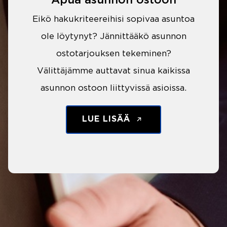
Apua asunnon ostoon
Eikö hakukriteereihisi sopivaa asuntoa
ole löytynyt? Jännittääkö asunnon
ostotarjouksen tekeminen?
Välittäjämme auttavat sinua kaikissa
asunnon ostoon liittyvissä asioissa.
LUE LISÄÄ