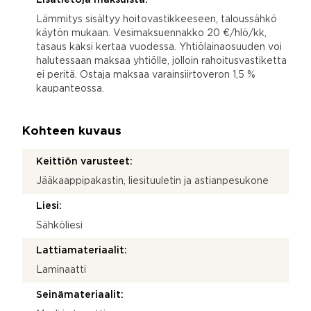
Lämmitys sisältyy hoitovastikkeeseen, taloussähkö
käytön mukaan. Vesimaksuennakko 20 €/hlö/kk,
tasaus kaksi kertaa vuodessa. Yhtiölainaosuuden voi
halutessaan maksaa yhtiölle, jolloin rahoitusvastiketta
ei peritä. Ostaja maksaa varainsiirtoveron 1,5 %
kaupanteossa.
Kohteen kuvaus
Keittiön varusteet:
Jääkaappipakastin, liesituuletin ja astianpesukone
Liesi:
Sähköliesi
Lattiamateriaalit:
Laminaatti
Seinämateriaalit: