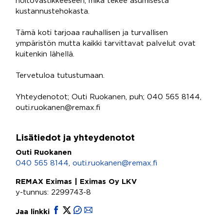
hoitovastikkeeseen, mikä tekee asumisesta
kustannustehokasta.
Tämä koti tarjoaa rauhallisen ja turvallisen
ympäristön mutta kaikki tarvittavat palvelut ovat
kuitenkin lähellä.
Tervetuloa tutustumaan.
Yhteydenotot; Outi Ruokanen, puh; 040 565 8144,
outi.ruokanen@remax.fi
Lisätiedot ja yhteydenotot
Outi Ruokanen
040 565 8144
,
outi.ruokanen@remax.fi
REMAX Eximas | Eximas Oy LKV
y-tunnus: 2299743-8
Jaa linkki