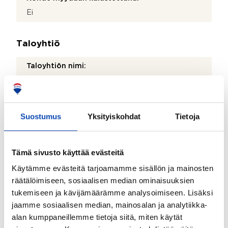
Ei
Taloyhtiö
Taloyhtiön nimi:
Asunto Oy Rivikolmio
Taloyhtiön Y-tunnus:
0146036-7
Suostumus
Yksityiskohdat
Tietoja
Kiinteistötunnus:
086-410-15-12
Tämä sivusto käyttää evästeitä
Kiinteistönhoidosta vastaa:
Käytämme evästeitä tarjoamamme sisällön ja mainosten
Huoltoyhtiö
räätälöimiseen, sosiaalisen median ominaisuuksien
tukemiseen ja kävijämäärämme analysoimiseen. Lisäksi
Lisätietoja kiinteistönhoidosta:
jaamme sosiaalisen median, mainosalan ja analytiikka-
Palveluneliö Oy
alan kumppaneillemme tietoja siitä, miten käytät