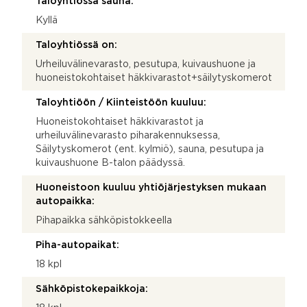
Taloyhtiössä sauna:
Kyllä
Taloyhtiössä on:
Urheiluvälinevarasto, pesutupa, kuivaushuone ja
huoneistokohtaiset häkkivarastot+säilytyskomerot
Taloyhtiöön / Kiinteistöön kuuluu:
Huoneistokohtaiset häkkivarastot ja
urheiluvälinevarasto piharakennuksessa,
Säilytyskomerot (ent. kylmiö), sauna, pesutupa ja
kuivaushuone B-talon päädyssä.
Huoneistoon kuuluu yhtiöjärjestyksen mukaan
autopaikka:
Pihapaikka sähköpistokkeella
Piha-autopaikat:
18 kpl
Sähköpistokepaikkoja: