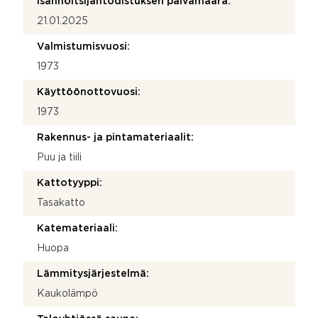
Isännöitsijäntodistuksen päivämäärä:
21.01.2025
Valmistumisvuosi:
1973
Käyttöönottovuosi:
1973
Rakennus- ja pintamateriaalit:
Puu ja tiili
Kattotyyppi:
Tasakatto
Katemateriaali:
Huopa
Lämmitysjärjestelmä:
Kaukolämpö