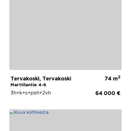
2
Tervakoski, Tervakoski
74 m
Marttilantie 4-6
3h+k+s+psh+2vh
64 000 €