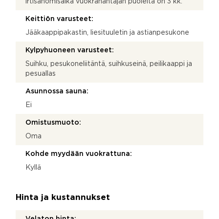
irtisanomisaika vuokranantajan puolelta on 3 kk.
Keittiön varusteet:
Jääkaappipakastin, liesituuletin ja astianpesukone
Kylpyhuoneen varusteet:
Suihku, pesukoneliitäntä, suihkuseinä, peilikaappi ja
pesuallas
Asunnossa sauna:
Ei
Omistusmuoto:
Oma
Kohde myydään vuokrattuna:
Kyllä
Hinta ja kustannukset
Velaton hinta: