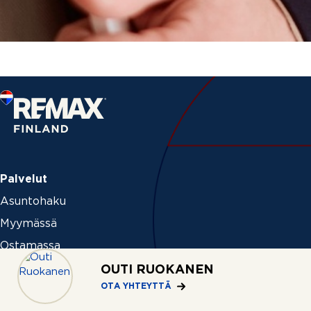
Palvelut
Asuntohaku
Myymässä
Ostamassa
Vuokraamassa
OUTI RUOKANEN
OTA YHTEYTTÄ
Palveluhinnasto