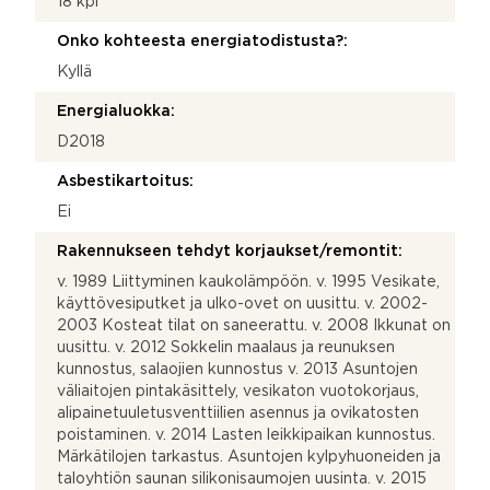
18 kpl
Onko kohteesta energiatodistusta?:
Kyllä
Energialuokka:
D2018
Asbestikartoitus:
Ei
Rakennukseen tehdyt korjaukset/remontit:
v. 1989 Liittyminen kaukolämpöön. v. 1995 Vesikate,
käyttövesiputket ja ulko-ovet on uusittu. v. 2002-
2003 Kosteat tilat on saneerattu. v. 2008 Ikkunat on
uusittu. v. 2012 Sokkelin maalaus ja reunuksen
kunnostus, salaojien kunnostus v. 2013 Asuntojen
väliaitojen pintakäsittely, vesikaton vuotokorjaus,
alipainetuuletusventtiilien asennus ja ovikatosten
poistaminen. v. 2014 Lasten leikkipaikan kunnostus.
Märkätilojen tarkastus. Asuntojen kylpyhuoneiden ja
taloyhtiön saunan silikonisaumojen uusinta. v. 2015