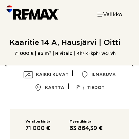
Skip
to
Valikko
content
Kaaritie 14 A, Hausjärvi | Oitti
2
71 000 € |
86 m
| Rivitalo | 4h+k+kph+wc+vh
KAIKKI KUVAT
ILMAKUVA
KARTTA
TIEDOT
Velaton hinta
Myyntihinta
71 000 €
63 864,39 €