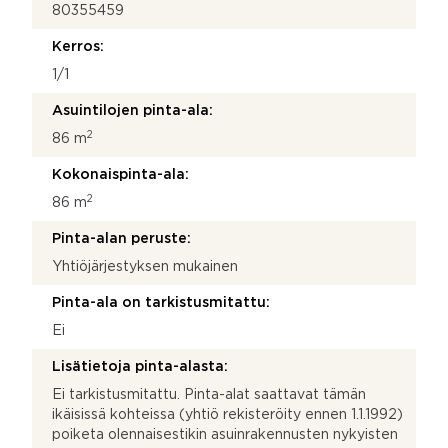
80355459
Kerros:
1/1
Asuintilojen pinta-ala:
2
86 m
Kokonaispinta-ala:
2
86 m
Pinta-alan peruste:
Yhtiöjärjestyksen mukainen
Pinta-ala on tarkistusmitattu:
Ei
Lisätietoja pinta-alasta:
Ei tarkistusmitattu. Pinta-alat saattavat tämän
ikäisissä kohteissa (yhtiö rekisteröity ennen 1.1.1992)
poiketa olennaisestikin asuinrakennusten nykyisten