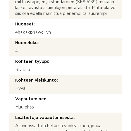
mittaustapojen ja standardien (SFS 5139) mukaan
laskettavasta asuintilojen pinta-alasta. Pinta-ala voi
siis olla edellä mainittua pienempi tai suurempi.
Huoneet:
4h+k+kph+wc+vh
Huoneluku:
4
Kohteen tyyppi:
Rivitalo
Kohteen yleiskunto:
Hyvä
Vapautuminen:
Muu ehto
Lisätietoja vapautumisesta:
Asunnossa tällä hetkellä vuokralainen, jonka