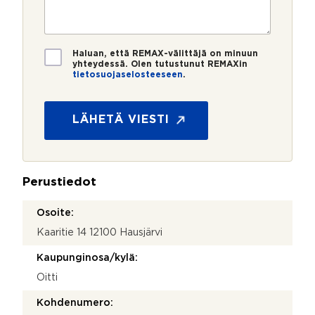
e
s
?
t
r
t
i
o
i
*
*
T
Haluan, että REMAX-välittäjä on minuun
i
yhteydessä. Olen tutustunut REMAXin
tietosuojaselosteeseen
.
e
l
t
i
o
s
s
LÄHETÄ VIESTI
t
u
i
o
n
j
g
a
_
Perustiedot
*
i
d
Osoite:
Kaaritie 14 12100 Hausjärvi
Kaupunginosa/kylä:
Oitti
Kohdenumero: