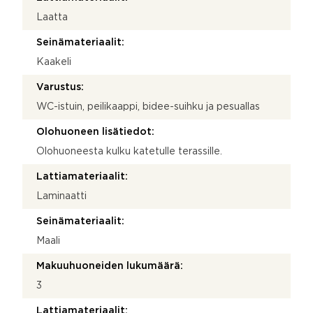
Laatta
Seinämateriaalit:
Kaakeli
Varustus:
WC-istuin, peilikaappi, bidee-suihku ja pesuallas
Olohuoneen lisätiedot:
Olohuoneesta kulku katetulle terassille.
Lattiamateriaalit:
Laminaatti
Seinämateriaalit:
Maali
Makuuhuoneiden lukumäärä:
3
Lattiamateriaalit: