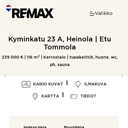
Skip
to
Valikko
content
Kyminkatu 23 A, Heinola | Etu
Tommola
2
239 000 € |
116 m
| Kerrostalo | tupakeittiö, huone, wc,
ph, sauna
KAIKKI KUVAT
ILMAKUVA
KARTTA
TIEDOT
Velaton hinta
Myyntihinta