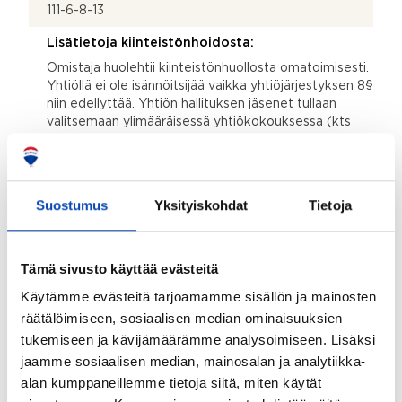
111-6-8-13
Lisätietoja kiinteistönhoidosta:
Omistaja huolehtii kiinteistönhuollosta omatoimisesti.
Yhtiöllä ei ole isännöitsijää vaikka yhtiöjärjestyksen 8§
niin edellyttää. Yhtiön hallituksen jäsenet tullaan
valitsemaan ylimääräisessä yhtiökokouksessa (kts
yhtiökokouksen pöytäkirja 30.5.2026)
Isännöitsijäntodistuksen päivämäärä:
07.01.2026
Suostumus
Yksityiskohdat
Tietoja
Valmistumisvuosi:
1957
Tämä sivusto käyttää evästeitä
Käyttöönottovuosi:
Käytämme evästeitä tarjoamamme sisällön ja mainosten
2022
räätälöimiseen, sosiaalisen median ominaisuuksien
tukemiseen ja kävijämäärämme analysoimiseen. Lisäksi
Rakennus- ja pintamateriaalit:
jaamme sosiaalisen median, mainosalan ja analytiikka-
Kivi ja lämpöharkko
alan kumppaneillemme tietoja siitä, miten käytät
Kattotyyppi: