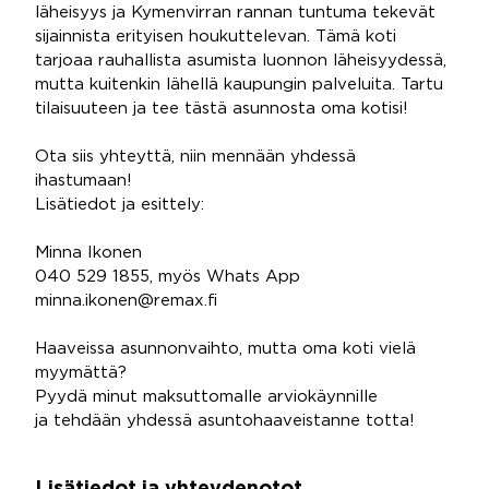
läheisyys ja Kymenvirran rannan tuntuma tekevät
sijainnista erityisen houkuttelevan. Tämä koti
tarjoaa rauhallista asumista luonnon läheisyydessä,
mutta kuitenkin lähellä kaupungin palveluita. Tartu
tilaisuuteen ja tee tästä asunnosta oma kotisi!
Ota siis yhteyttä, niin mennään yhdessä
ihastumaan!
Lisätiedot ja esittely:
Minna Ikonen
040 529 1855, myös Whats App
minna.ikonen@remax.fi
Haaveissa asunnonvaihto, mutta oma koti vielä
myymättä?
Pyydä minut maksuttomalle arviokäynnille
ja tehdään yhdessä asuntohaaveistanne totta!