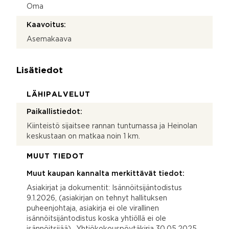
Oma
Kaavoitus:
Asemakaava
Lisätiedot
LÄHIPALVELUT
Paikallistiedot:
Kiinteistö sijaitsee rannan tuntumassa ja Heinolan
keskustaan on matkaa noin 1 km.
MUUT TIEDOT
Muut kaupan kannalta merkittävät tiedot:
Asiakirjat ja dokumentit: Isännöitsijäntodistus
9.1.2026, (asiakirjan on tehnyt hallituksen
puheenjohtaja, asiakirja ei ole virallinen
isännöitsijäntodistus koska yhtiöllä ei ole
isännöitsijää)., Yhtiökokouspöytäkirja 30.05.2025,