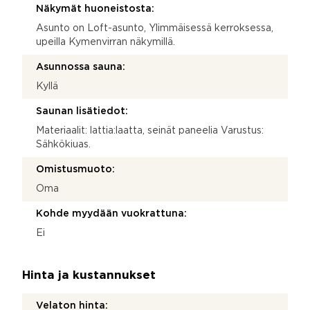
Näkymät huoneistosta:
Asunto on Loft-asunto, Ylimmäisessä kerroksessa,
upeilla Kymenvirran näkymillä.
Asunnossa sauna:
Kyllä
Saunan lisätiedot:
Materiaalit: lattia:laatta, seinät paneelia Varustus:
Sähkökiuas.
Omistusmuoto:
Oma
Kohde myydään vuokrattuna:
Ei
Hinta ja kustannukset
Velaton hinta: