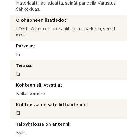
Materiaalit: lattia:laatta, seinät paneelia Varustus:
Sähkökiuas.
Olohuoneen lisätiedot:
LOFT- Asunto: Materiaalit: lattia: parketti, seinät:
maali
Parveke:
Ei
Terassi:
Ei
Kohteen säilytystilat:
Kellarikomero
Kohteessa on satelliittiantenni:
Ei
Taloyhtiössä on antenni:
Kyllä