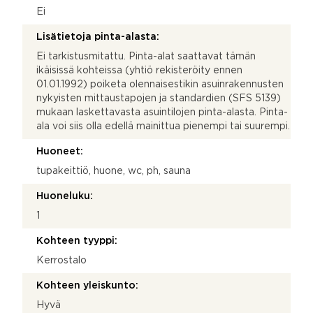
Ei
Lisätietoja pinta-alasta:
Ei tarkistusmitattu. Pinta-alat saattavat tämän
ikäisissä kohteissa (yhtiö rekisteröity ennen
01.01.1992) poiketa olennaisestikin asuinrakennusten
nykyisten mittaustapojen ja standardien (SFS 5139)
mukaan laskettavasta asuintilojen pinta-alasta. Pinta-
ala voi siis olla edellä mainittua pienempi tai suurempi.
Huoneet:
tupakeittiö, huone, wc, ph, sauna
Huoneluku:
1
Kohteen tyyppi:
Kerrostalo
Kohteen yleiskunto:
Hyvä