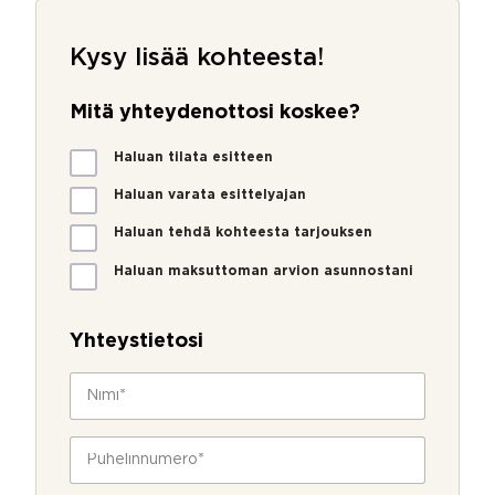
Kysy lisää kohteesta!
Mitä yhteydenottosi koskee?
M
Haluan tilata esitteen
i
t
Haluan varata esittelyajan
ä
Haluan tehdä kohteesta tarjouksen
y
h
Haluan maksuttoman arvion asunnostani
t
e
y
Yhteystietosi
d
e
N
n
i
o
m
t
i
P
t
*
u
o
h
s