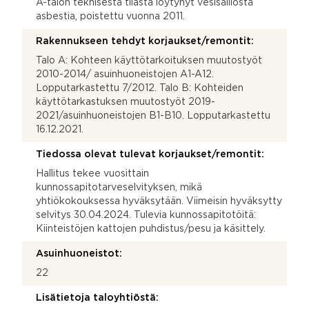
A-talon teknisestä tilasta löytynyt vesisäiliöstä
asbestia, poistettu vuonna 2011.
Rakennukseen tehdyt korjaukset/remontit:
Talo A: Kohteen käyttötarkoituksen muutostyöt
2010-2014/ asuinhuoneistojen A1-A12.
Lopputarkastettu 7/2012. Talo B: Kohteiden
käyttötarkastuksen muutostyöt 2019-
2021/asuinhuoneistojen B1-B10. Lopputarkastettu
16.12.2021.
Tiedossa olevat tulevat korjaukset/remontit:
Hallitus tekee vuosittain
kunnossapitotarveselvityksen, mikä
yhtiökokouksessa hyväksytään. Viimeisin hyväksytty
selvitys 30.04.2024. Tulevia kunnossapitotöitä:
Kiinteistöjen kattojen puhdistus/pesu ja käsittely.
Asuinhuoneistot:
22
Lisätietoja taloyhtiöstä: