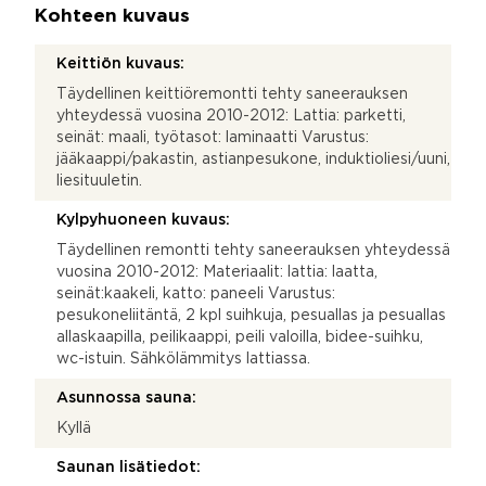
Kohteen kuvaus
Keittiön kuvaus:
Täydellinen keittiöremontti tehty saneerauksen
yhteydessä vuosina 2010-2012: Lattia: parketti,
seinät: maali, työtasot: laminaatti Varustus:
jääkaappi/pakastin, astianpesukone, induktioliesi/uuni,
liesituuletin.
Kylpyhuoneen kuvaus:
Täydellinen remontti tehty saneerauksen yhteydessä
vuosina 2010-2012: Materiaalit: lattia: laatta,
seinät:kaakeli, katto: paneeli Varustus:
pesukoneliitäntä, 2 kpl suihkuja, pesuallas ja pesuallas
allaskaapilla, peilikaappi, peili valoilla, bidee-suihku,
wc-istuin. Sähkölämmitys lattiassa.
Asunnossa sauna:
Kyllä
Saunan lisätiedot: