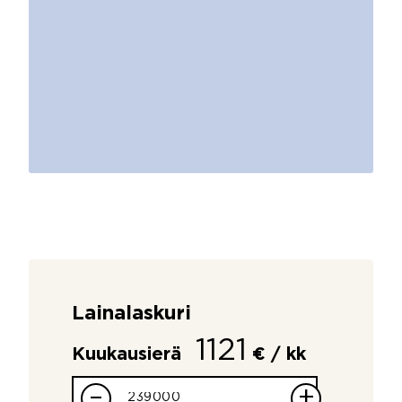
Lainalaskuri
1121
Kuukausierä
€ / kk
–
+