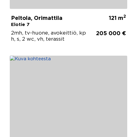
2
Peltola, Orimattila
121 m
Elotie 7
2mh, tv-huone, avokeittiö, kp
205 000 €
h, s, 2 wc, vh, terassit