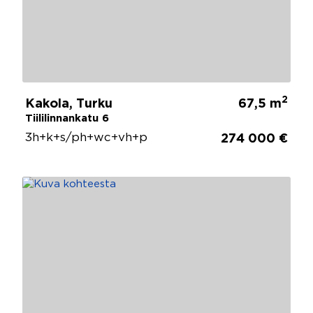
2
Kakola, Turku
67,5 m
Tiililinnankatu 6
3h+k+s/ph+wc+vh+p
274 000 €