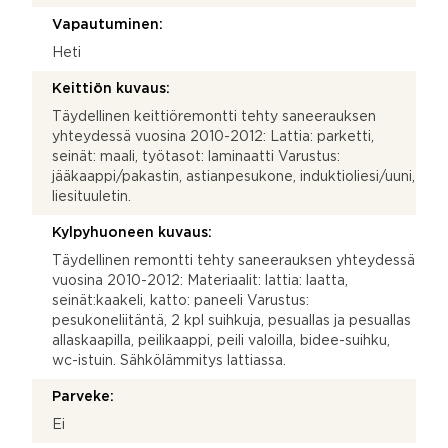
Vapautuminen:
Heti
Keittiön kuvaus:
Täydellinen keittiöremontti tehty saneerauksen
yhteydessä vuosina 2010-2012: Lattia: parketti,
seinät: maali, työtasot: laminaatti Varustus:
jääkaappi/pakastin, astianpesukone, induktioliesi/uuni,
liesituuletin.
Kylpyhuoneen kuvaus:
Täydellinen remontti tehty saneerauksen yhteydessä
vuosina 2010-2012: Materiaalit: lattia: laatta,
seinät:kaakeli, katto: paneeli Varustus:
pesukoneliitäntä, 2 kpl suihkuja, pesuallas ja pesuallas
allaskaapilla, peilikaappi, peili valoilla, bidee-suihku,
wc-istuin. Sähkölämmitys lattiassa.
Parveke:
Ei