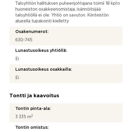
Taloyhtiön hallituksen puheenjohtajana toimii 18 kpl:n
huoneiston osakkeenomistaja, isännöitsijää
taloyhtiöllä ei ole. Yhtiö on savuton. Kiinteistön
alueella tupakointi kielletty
Osakenumerot:
630-745
Lunastusoikeus yhtiöllä:
Ei
Lunastusoikeus osakkailla:
Ei
Tontti ja kaavoitus
Tontin pinta-ala:
2
3 335 m
Tontin omistus: