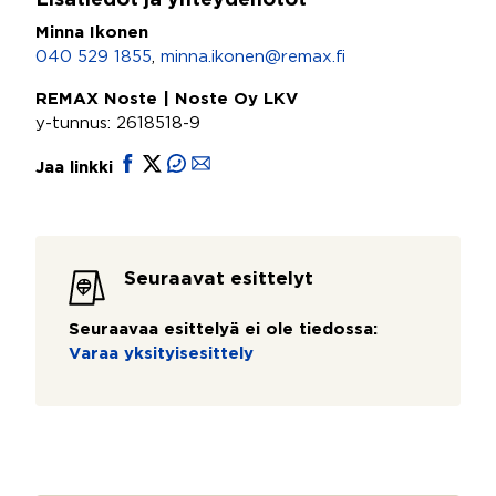
Lisätiedot ja yhteydenotot
Minna Ikonen
040 529 1855
,
minna.ikonen@remax.fi
REMAX Noste | Noste Oy LKV
y-tunnus: 2618518-9
Jaa linkki
Seuraavat esittelyt
Seuraavaa esittelyä ei ole tiedossa:
Varaa yksityisesittely