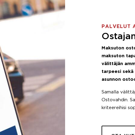
PALVELUT 
Ostajan
Maksuton ost
maksuton tapa
välittäjän amm
tarpeesi sekä
asunnon osto
Samalla välitt
Ostovahdin. Saa
kriteereihisi so