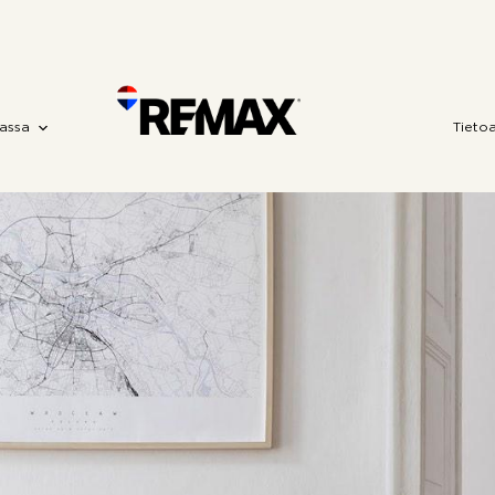
assa
Tieto