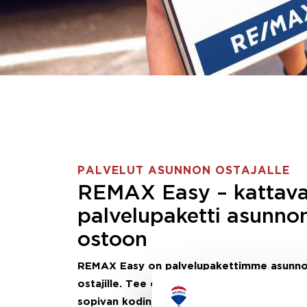
PALVELUT ASUNNON OSTAJALLE
REMAX Easy – kattav
palvelupaketti asunno
ostoon
REMAX Easy on palvelupakettimme asunn
ostajille.
Tee ostotoimeksianto ja etsimme j
sopivan kodin, eikä sinun tarvitse nähdä va