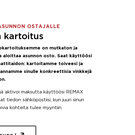
ASUNNON OSTAJALLE
 kartoitus
okartoituksemme on mutkaton ja
 aloittaa asunnon osto. Saat käyttöösi
attitaidon: kartoitamme toiveesi ja
 annamme sinulle konkreettisia vinkkejä
on.
äjä aktivoi maksutta käyttöösi REMAX
t tiedon sähköpostiisi, kun juuri sinun
pivia kohteita tulee myyntiin.