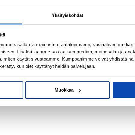
Yksityiskohdat
kiksi sijoitus-
itä
mme sisällön ja mainosten räätälöimiseen, sosiaalisen median
iseen. Lisäksi jaamme sosiaalisen median, mainosalan ja analy
, miten käytät sivustoamme. Kumppanimme voivat yhdistää näitä t
n kerätty, kun olet käyttänyt heidän palvelujaan.
Muokkaa