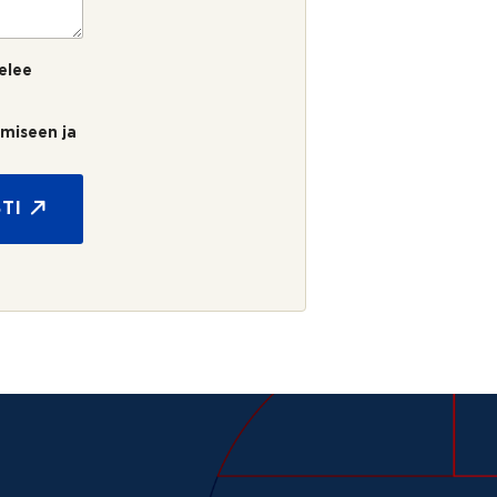
elee
umiseen ja
TI