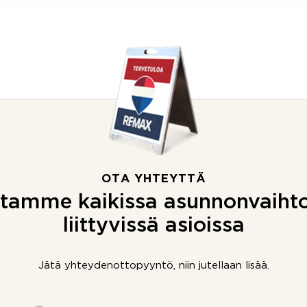
OTA YHTEYTTÄ
tamme kaikissa asunnonvaiht
liittyvissä asioissa
Jätä yhteydenottopyyntö, niin jutellaan lisää.