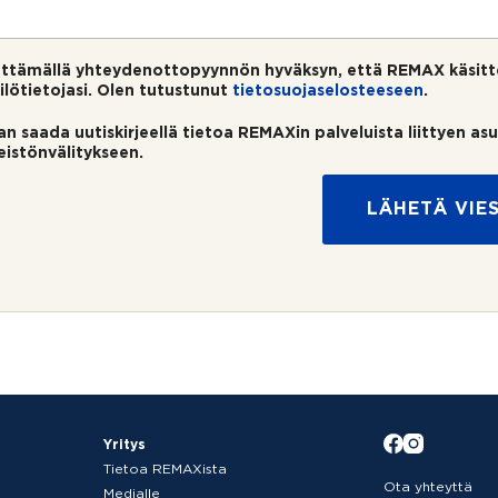
ttämällä yhteydenottopyynnön hyväksyn, että REMAX käsitt
ilötietojasi. Olen tutustunut
tietosuojaselosteeseen
.
an saada uutiskirjeellä tietoa REMAXin palveluista liittyen as
teistönvälitykseen.
LÄHETÄ VIES
Yritys
Tietoa REMAXista
Ota yhteyttä
Medialle