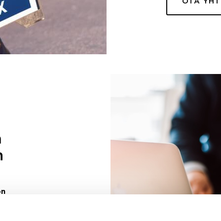
OTA YH
a
n
on
uuri sinulle
ivaa sen