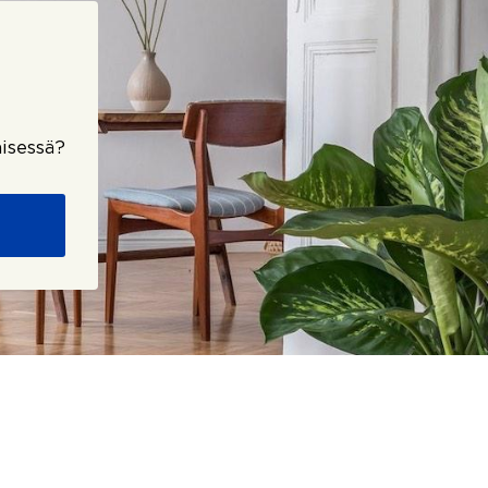
isessä?