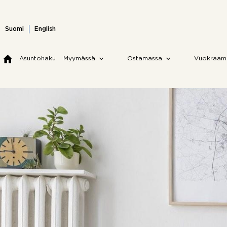
Skip
to
content
Suomi
English
Asuntohaku
Myymässä
Ostamassa
Vuokraam