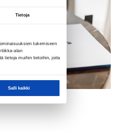
Tietoja
 ominaisuuksien tukemiseen
tiikka-alan
ietoja muihin tietoihin, joita
Salli kaikki