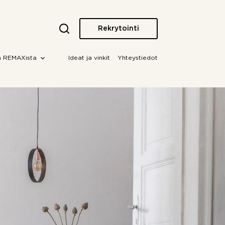
Rekrytointi
a REMAXista
Ideat ja vinkit
Yhteystiedot