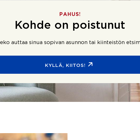
PAHUS!
Kohde on poistunut
ko auttaa sinua sopivan asunnon tai kiinteistön etsim
KYLLÄ, KIITOS!