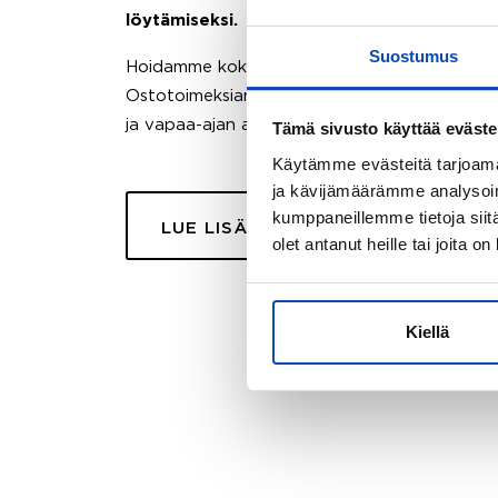
löytämiseksi.
Suostumus
Hoidamme koko ostoprosessin puolestasi.
Ostotoimeksiantopalvelumme sopii myös esimer
ja vapaa-ajan asuntojen ostoon.
Tämä sivusto käyttää eväste
Käytämme evästeitä tarjoama
ja kävijämäärämme analysoim
kumppaneillemme tietoja siitä
LUE LISÄÄ
olet antanut heille tai joita o
Kiellä