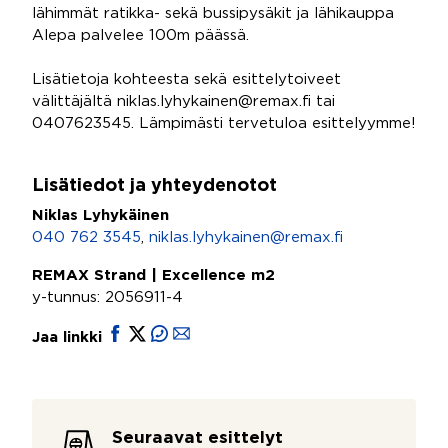
lähimmät ratikka- sekä bussipysäkit ja lähikauppa
Alepa palvelee 100m päässä.
Lisätietoja kohteesta sekä esittelytoiveet
välittäjältä niklas.lyhykainen@remax.fi tai
0407623545. Lämpimästi tervetuloa esittelyymme!
Lisätiedot ja yhteydenotot
Niklas Lyhykäinen
040 762 3545
,
niklas.lyhykainen@remax.fi
REMAX Strand | Excellence m2
y-tunnus: 2056911-4
Jaa linkki
Seuraavat esittelyt