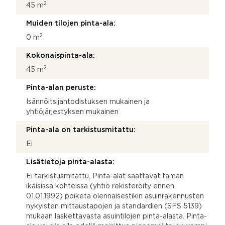
2
45 m
Muiden tilojen pinta-ala:
2
0 m
Kokonaispinta-ala:
2
45 m
Pinta-alan peruste:
Isännöitsijäntodistuksen mukainen ja
yhtiöjärjestyksen mukainen
Pinta-ala on tarkistusmitattu:
Ei
Lisätietoja pinta-alasta:
Ei tarkistusmitattu. Pinta-alat saattavat tämän
ikäisissä kohteissa (yhtiö rekisteröity ennen
01.01.1992) poiketa olennaisestikin asuinrakennusten
nykyisten mittaustapojen ja standardien (SFS 5139)
mukaan laskettavasta asuintilojen pinta-alasta. Pinta-