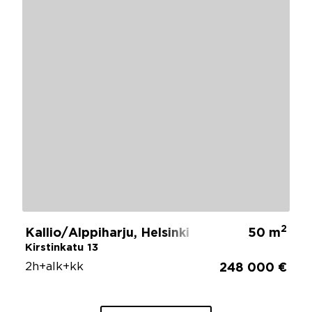
2
Kallio/Alppiharju, Helsinki
50 m
Kirstinkatu 13
2h+alk+kk
248 000 €