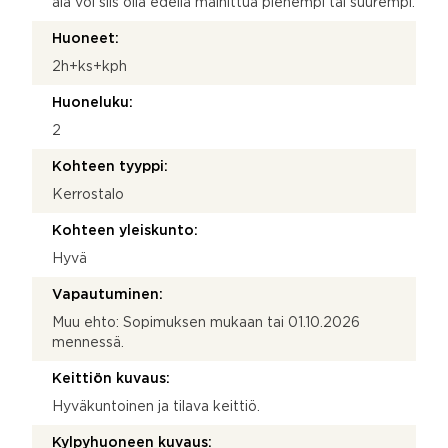
ala voi siis olla edellä mainittua pienempi tai suurempi.
Huoneet:
2h+ks+kph
Huoneluku:
2
Kohteen tyyppi:
Kerrostalo
Kohteen yleiskunto:
Hyvä
Vapautuminen:
Muu ehto: Sopimuksen mukaan tai 01.10.2026
mennessä.
Keittiön kuvaus:
Hyväkuntoinen ja tilava keittiö.
Kylpyhuoneen kuvaus: