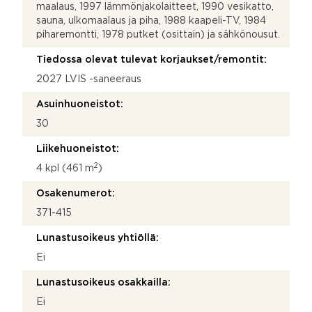
maalaus, 1997 lämmönjakolaitteet, 1990 vesikatto,
sauna, ulkomaalaus ja piha, 1988 kaapeli-TV, 1984
piharemontti, 1978 putket (osittain) ja sähkönousut.
Tiedossa olevat tulevat korjaukset/remontit:
2027 LVIS -saneeraus
Asuinhuoneistot:
30
Liikehuoneistot:
2
4 kpl (461 m
)
Osakenumerot:
371-415
Lunastusoikeus yhtiöllä:
Ei
Lunastusoikeus osakkailla:
Ei