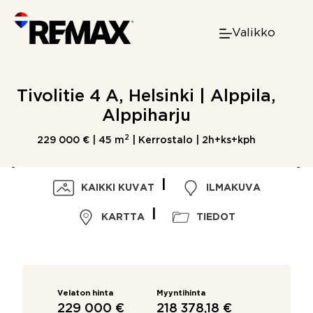
Skip
to
Valikko
content
Tivolitie 4 A, Helsinki | Alppila,
Alppiharju
2
229 000 € |
45 m
| Kerrostalo | 2h+ks+kph
KAIKKI KUVAT
ILMAKUVA
KARTTA
TIEDOT
Velaton hinta
Myyntihinta
229 000 €
218 378,18 €