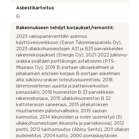
Asbestikartoitus:
Ei
Rakennukseen tehdyt korjaukset/remontit:
2023 vakiopaineventtiilin asennus
käyttövesiverkkoon (Eeron Talonmiespalvelu Oy),
2023 ullakkohuoneistojen A31 ja B33 parvekkeiden
rakennekorjaukset (Energis Oy), 2021-2022 julkisivu-
urakka sisältäen porttikongin asfaltoinnin (PTS-
Muuraus Oy), 2019 B-portaan ulkoaskelmien ja
pihakannen eristeen korjaus B-portaan askelmien
alta, julkisivu-urakan toteutussuunnittelu, 2018
lämmönsiirtimen uusinta ja patteriverkoston
perussäätö, 2016 huoneiston B 33 parvekkeen
rakennekorjaus, 2015 ullakkohuoneiston B 32
kattoterassin saneeraus, 2015 jätekatoksen
muuttaminen paloturvalliseksi, 2015 saunan
kunnostus, 2014 ikkunoiden ja ovien uusimistyö (Ei
ullakkohuoneistojen ikkunoita ja parvekeovia), 2012
portti, 2012 lukitusmuutos (Abloy Sento), 2011 ullakon
putkireititys, 2004 katto, 2000 porraskäytävien