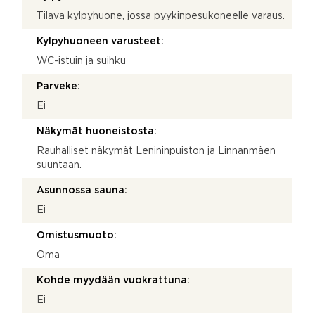
Tilava kylpyhuone, jossa pyykinpesukoneelle varaus.
Kylpyhuoneen varusteet:
WC-istuin ja suihku
Parveke:
Ei
Näkymät huoneistosta:
Rauhalliset näkymät Lenininpuiston ja Linnanmäen
suuntaan.
Asunnossa sauna:
Ei
Omistusmuoto:
Oma
Kohde myydään vuokrattuna:
Ei