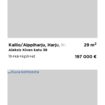
2
Kallio/Alppiharju, Harju, Helsinki
29 m
Aleksis Kiven katu 38
1h+kk+kph+et
197 000 €