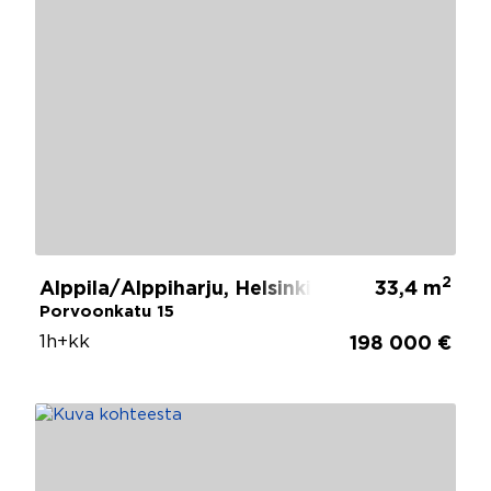
2
Alppila/Alppiharju, Helsinki
33,4 m
Porvoonkatu 15
1h+kk
198 000 €