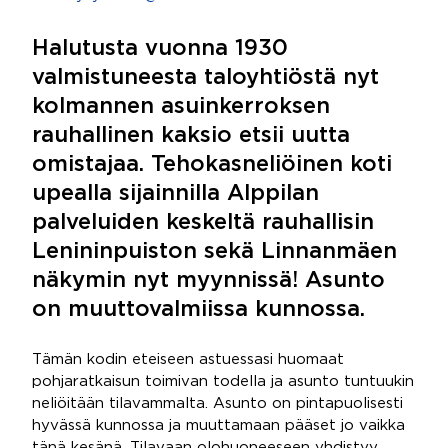
Halutusta vuonna 1930
valmistuneesta taloyhtiöstä nyt
kolmannen asuinkerroksen
rauhallinen kaksio etsii uutta
omistajaa. Tehokasneliöinen koti
upealla sijainnilla Alppilan
palveluiden keskeltä rauhallisin
Lenininpuiston sekä Linnanmäen
näkymin nyt myynnissä! Asunto
on muuttovalmiissa kunnossa.
Tämän kodin eteiseen astuessasi huomaat
pohjaratkaisun toimivan todella ja asunto tuntuukin
neliöitään tilavammalta. Asunto on pintapuolisesti
hyvässä kunnossa ja muuttamaan pääset jo vaikka
tänä kesänä. Tilavaan olohuoneeseen yhdistyy