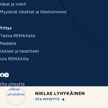
Ideat ja vinkit
Myytävät liiketilat ja liiketoiminnot
Yritys
Tietoa REMAXista
Medialle
Uutiset ja tiedotteet
Ura REMAXilla
Ota yhteyttä
Löydä välittäjä
NIKLAS LYHYKÄINEN
Toimistot
OTA YHTEYTTÄ