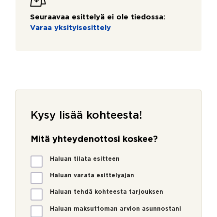
Seuraavaa esittelyä ei ole tiedossa:
Varaa yksityisesittely
Kysy lisää kohteesta!
Mitä yhteydenottosi koskee?
M
Haluan tilata esitteen
i
t
Haluan varata esittelyajan
ä
Haluan tehdä kohteesta tarjouksen
y
h
Haluan maksuttoman arvion asunnostani
t