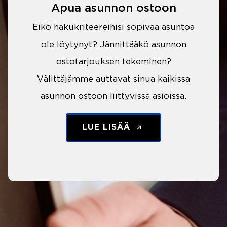
Apua asunnon ostoon
Eikö hakukriteereihisi sopivaa asuntoa
ole löytynyt? Jännittääkö asunnon
ostotarjouksen tekeminen?
Välittäjämme auttavat sinua kaikissa
asunnon ostoon liittyvissä asioissa.
LUE LISÄÄ