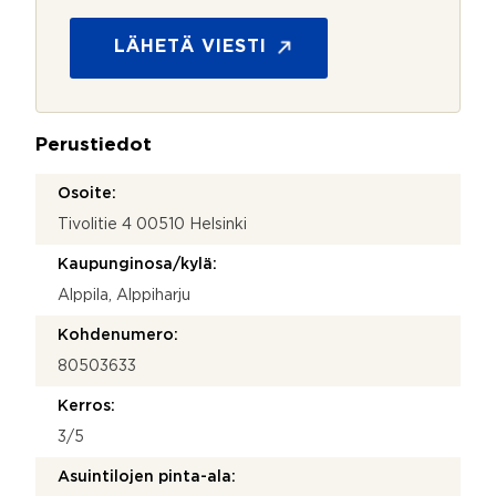
t
o
s
LÄHETÄ VIESTI
u
o
j
a
Perustiedot
*
Osoite:
Tivolitie 4 00510 Helsinki
Kaupunginosa/kylä:
Alppila, Alppiharju
Kohdenumero:
80503633
Kerros:
3/5
Asuintilojen pinta-ala: