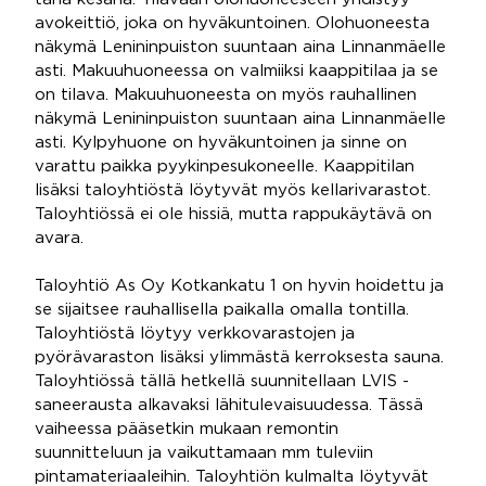
avokeittiö, joka on hyväkuntoinen. Olohuoneesta
näkymä Lenininpuiston suuntaan aina Linnanmäelle
asti. Makuuhuoneessa on valmiiksi kaappitilaa ja se
on tilava. Makuuhuoneesta on myös rauhallinen
näkymä Lenininpuiston suuntaan aina Linnanmäelle
asti. Kylpyhuone on hyväkuntoinen ja sinne on
varattu paikka pyykinpesukoneelle. Kaappitilan
lisäksi taloyhtiöstä löytyvät myös kellarivarastot.
Taloyhtiössä ei ole hissiä, mutta rappukäytävä on
avara.
Taloyhtiö As Oy Kotkankatu 1 on hyvin hoidettu ja
se sijaitsee rauhallisella paikalla omalla tontilla.
Taloyhtiöstä löytyy verkkovarastojen ja
pyörävaraston lisäksi ylimmästä kerroksesta sauna.
Taloyhtiössä tällä hetkellä suunnitellaan LVIS -
saneerausta alkavaksi lähitulevaisuudessa. Tässä
vaiheessa pääsetkin mukaan remontin
suunnitteluun ja vaikuttamaan mm tuleviin
pintamateriaaleihin. Taloyhtiön kulmalta löytyvät