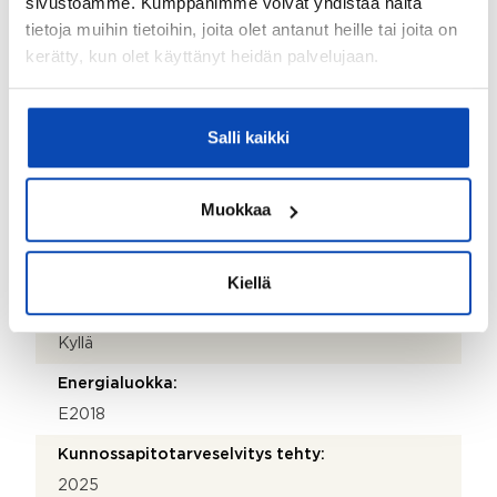
sivustoamme. Kumppanimme voivat yhdistää näitä
tietoja muihin tietoihin, joita olet antanut heille tai joita on
Lämmitysjärjestelmä:
kerätty, kun olet käyttänyt heidän palvelujaan.
Kaukolämpö
Hissi:
Ei
Salli kaikki
Taloyhtiössä sauna:
Kyllä
Muokkaa
Taloyhtiössä on:
Pyörävarasto, kellarikomero ja kaapeli-tv
Kiellä
Onko kohteesta energiatodistusta?:
Kyllä
Energialuokka:
E2018
Kunnossapitotarveselvitys tehty:
2025