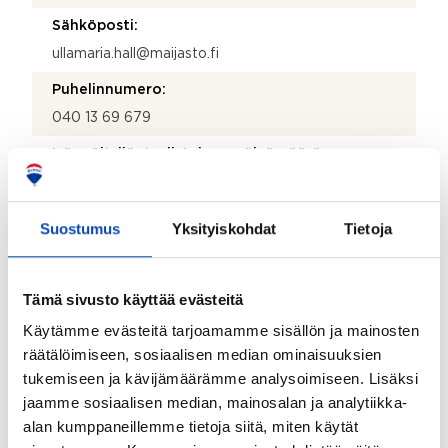
Sähköposti:
ullamaria.hall@maijasto.fi
Puhelinnumero:
040 13 69 679
Isännöitsijäntodistuksen päivämäärä:
30.04.2026
Valmistumisvuosi:
Suostumus
Yksityiskohdat
Tietoja
1930
Käyttöönottovuosi:
Tämä sivusto käyttää evästeitä
1930
Käytämme evästeitä tarjoamamme sisällön ja mainosten
Rakennus- ja pintamateriaalit:
räätälöimiseen, sosiaalisen median ominaisuuksien
Tiili
tukemiseen ja kävijämäärämme analysoimiseen. Lisäksi
jaamme sosiaalisen median, mainosalan ja analytiikka-
Katemateriaali:
alan kumppaneillemme tietoja siitä, miten käytät
Pelti