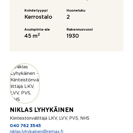
Kohdetyyppi
Huoneluku
Kerrostalo
2
Asuinpinta-ala
Rakennusvuosi
2
45 m
1930
NIKLAS LYHYKÄINEN
Kiinteistönvälittäjä LKV, LVV, PVS, NHS
040 762 3545
niklas.lyhykainen@remax.fi