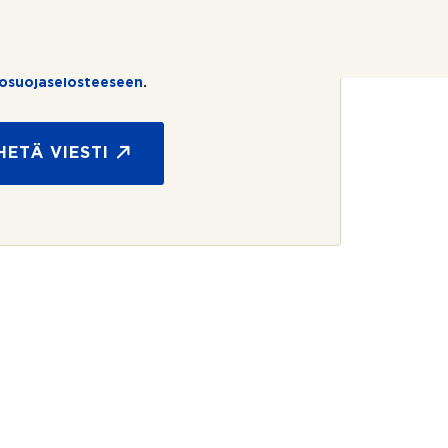
uan, että REMAX-välittäjä on minuun
eydessä. Olen tutustunut REMAXin
tosuojaselosteeseen
.
HETÄ VIESTI