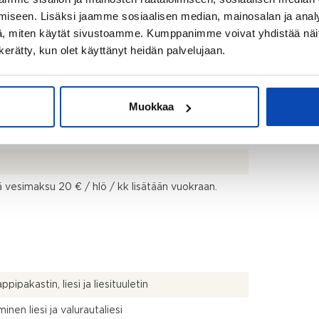
iseen. Lisäksi jaamme sosiaalisen median, mainosalan ja analy
, miten käytät sivustoamme. Kumppanimme voivat yhdistää näitä t
n kerätty, kun olet käyttänyt heidän palvelujaan.
ät avarat näkymät
Muokkaa
ä vesimaksu 20 € / hlö / kk lisätään vuokraan.
pipakastin, liesi ja liesituuletin
inen liesi ja valurautaliesi