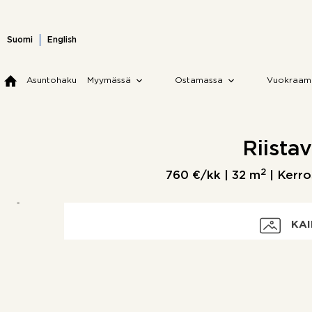
Skip
to
content
Suomi
English
Asuntohaku
Myymässä
Ostamassa
Vuokraam
Riista
2
760 €/kk |
32 m
| Kerro
KAI
Vuokra
Kohdetyyppi