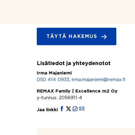
Oletko kiinnostunut tästä asun
TÄYTÄ HAKEMUS
Lisätiedot ja yhteydenotot
Irma Majaniemi
050 414 0933
,
irma.majaniemi@remax.fi
REMAX Family | Excellence m2 Oy
y-tunnus: 2056911-4
Jaa linkki