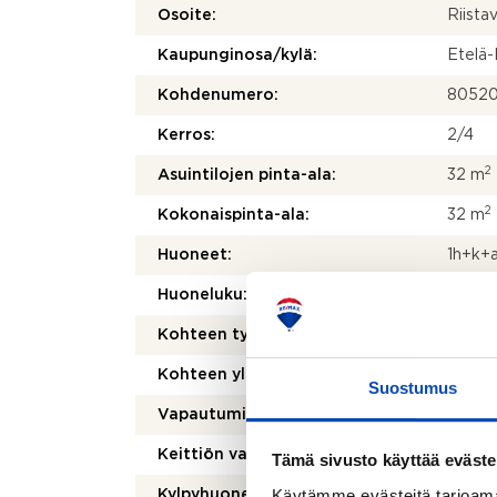
Osoite:
Riista
Kaupunginosa/kylä:
Etelä
Kohdenumero:
80520
Kerros:
2/4
2
Asuintilojen pinta-ala:
32 m
2
Kokonaispinta-ala:
32 m
Huoneet:
1h+k+
Huoneluku:
1
Kohteen tyyppi:
Kerros
Kohteen yleiskunto:
Hyvä
Suostumus
Vapautuminen:
01.07
Keittiön varusteet:
Jääkaap
Tämä sivusto käyttää eväste
Käytämme evästeitä tarjoama
Kylpyhuoneen varusteet:
Peilik