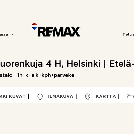
assa
Tieto
vuorenkuja 4 H, Helsinki | Etel
stalo | 1h+k+alk+kph+parveke
KKI KUVAT
ILMAKUVA
KARTTA
Huoneluku