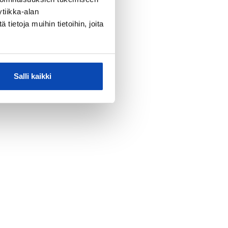
tiikka-alan
ietoja muihin tietoihin, joita
Salli kaikki