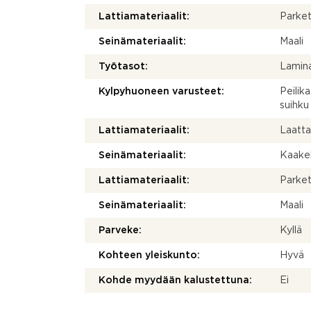
Lattiamateriaalit:
Parket
Seinämateriaalit:
Maali
Työtasot:
Lamina
Kylpyhuoneen varusteet:
Peilik
suihku
Lattiamateriaalit:
Laatt
Seinämateriaalit:
Kaakel
Lattiamateriaalit:
Parket
Seinämateriaalit:
Maali
Parveke:
Kyllä
Kohteen yleiskunto:
Hyvä
Kohde myydään kalustettuna:
Ei