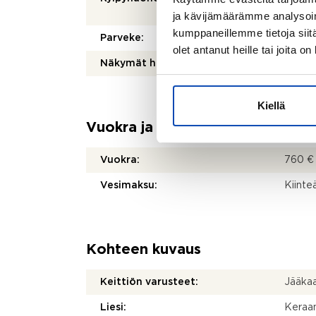
suihku
ja kävijämäärämme analysoim
kumppaneillemme tietoja siitä
Parveke:
Kyllä
olet antanut heille tai joita o
Näkymät huoneistosta:
Vehre
Kiellä
Vuokra ja kustannukset
Vuokra:
760 €
Vesimaksu:
Kiinte
Kohteen kuvaus
Keittiön varusteet:
Jääkaap
Liesi:
Keraam