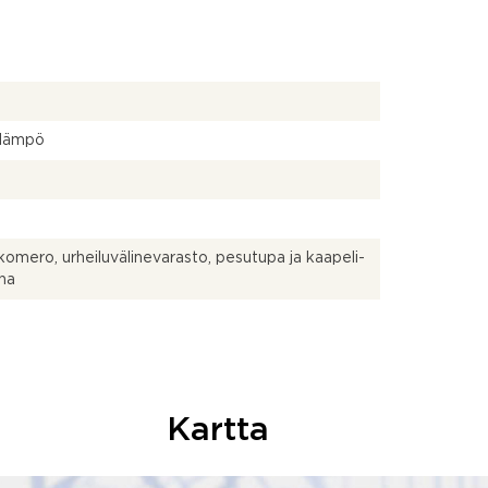
lämpö
ikomero, urheiluvälinevarasto, pesutupa ja kaapeli-
una
Kartta