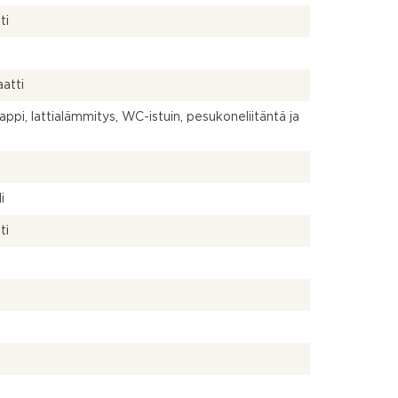
ti
atti
aappi, lattialämmitys, WC-istuin, pesukoneliitäntä ja
a
i
ti