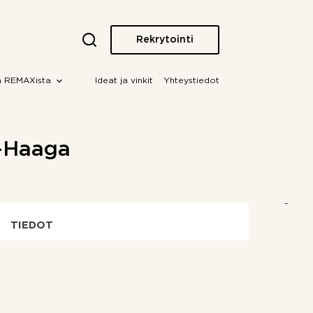
Rekrytointi
a REMAXista
Ideat ja vinkit
Yhteystiedot
ä-Haaga
TIEDOT
OTA YHTEYTTÄ!