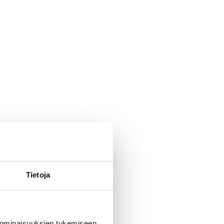
Tietoja
 ominaisuuksien tukemiseen