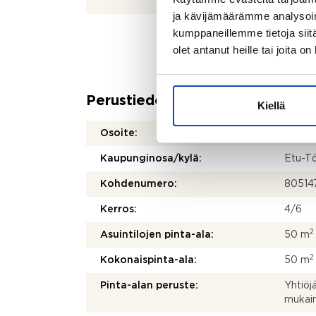
ja kävijämäärämme analysoim
kumppaneillemme tietoja siitä
olet antanut heille tai joita o
Perustiedot
Kiellä
Osoite:
Hietan
Kaupunginosa/kylä:
Etu-T
Kohdenumero:
80514
Kerros:
4/6
2
Asuintilojen pinta-ala:
50 m
2
Kokonaispinta-ala:
50 m
Pinta-alan peruste:
Yhtiöj
mukai