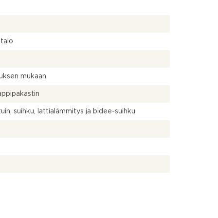
talo
uksen mukaan
ppipakastin
uin, suihku, lattialämmitys ja bidee-suihku