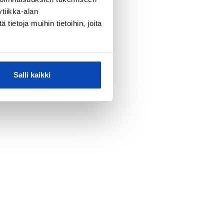
tiikka-alan
ietoja muihin tietoihin, joita
Salli kaikki