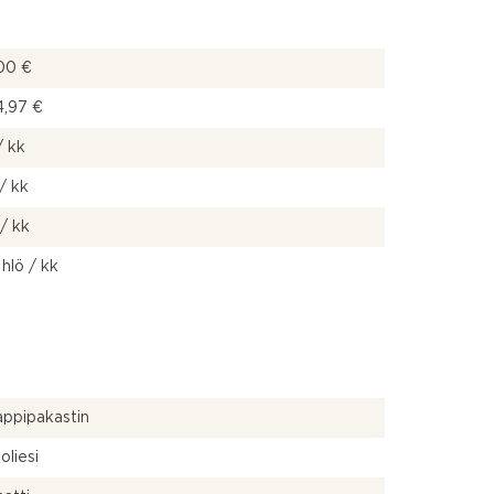
00 €
4,97 €
/ kk
/ kk
/ kk
 hlö / kk
ppipakastin
oliesi