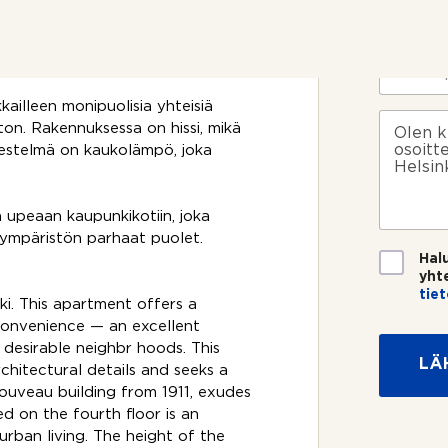
i
P
o
museo Kiasma. Hietaniemen ranta ja
*
u
s
h
 nauttia luonnosta ja ulkoilusta
i
e
S
k
l
ä
o
i
h
ailleen monipuolisia yhteisiä
s
n
k
V
ston. Rakennuksessa on hissi, mikä
k
n
ö
i
e
jestelmä on kaukolämpö, joka
u
p
e
e
m
o
s
?
e
s
t
r
t
i
n upeaan kaupunkikotiin, joka
o
i
n ympäristön parhaat puolet.
*
*
T
Hal
i
yht
e
tie
ki. This apartment offers a
t
M
convenience — an excellent
o
i
s
t desirable neighbr hoods. This
t
LÄ
u
ä
hitectural details and seeks a
o
ouveau building from 1911, exudes
j
d on the fourth floor is an
a
rban living. The height of the
*