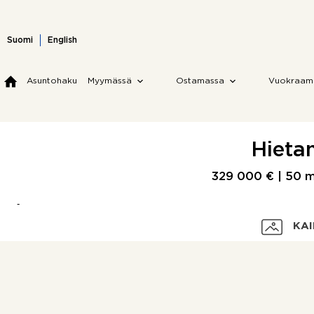
Skip
to
content
Suomi
English
Asuntohaku
Myymässä
Ostamassa
Vuokraam
Hietan
329 000 € |
50 
KAI
Velaton hinta
Myyntihinta