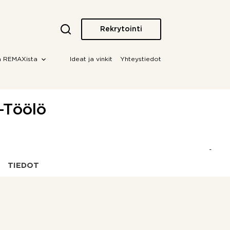
Rekrytointi
a REMAXista
Ideat ja vinkit
Yhteystiedot
u-Töölö
TIEDOT
OTA YHTEYTTÄ!