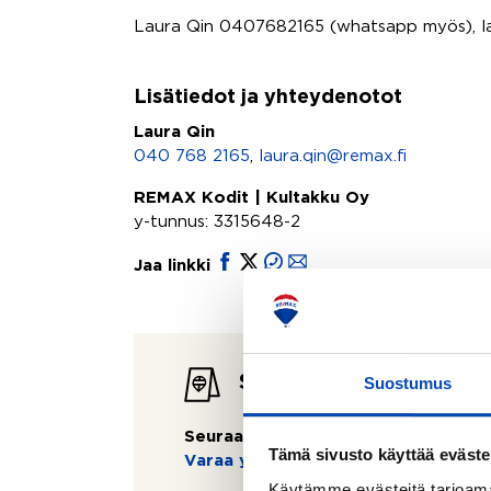
Laura Qin 0407682165 (whatsapp myös), la
Lisätiedot ja yhteydenotot
Laura Qin
040 768 2165
,
laura.qin@remax.fi
REMAX Kodit | Kultakku Oy
y-tunnus: 3315648-2
Jaa linkki
Seuraavat esittelyt
Suostumus
Seuraavaa esittelyä ei ole tiedossa:
Tämä sivusto käyttää eväste
Varaa yksityisesittely
Käytämme evästeitä tarjoama