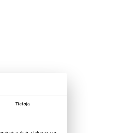
Tietoja
 ominaisuuksien tukemiseen