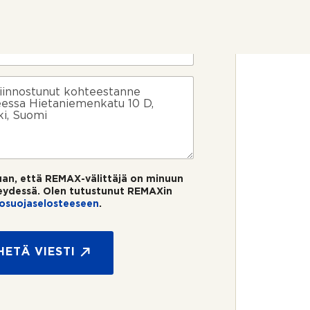
uan, että REMAX-välittäjä on minuun
eydessä. Olen tutustunut REMAXin
tosuojaselosteeseen
.
HETÄ VIESTI