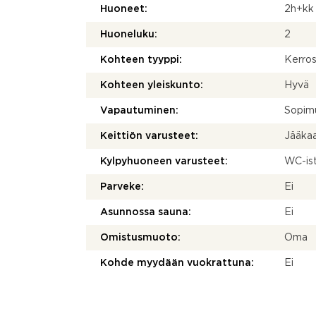
Huoneet:
2h+kk
Huoneluku:
2
Kohteen tyyppi:
Kerros
Kohteen yleiskunto:
Hyvä
Vapautuminen:
Sopim
Keittiön varusteet:
Jääkaa
Kylpyhuoneen varusteet:
WC-ist
Parveke:
Ei
Asunnossa sauna:
Ei
Omistusmuoto:
Oma
Kohde myydään vuokrattuna:
Ei