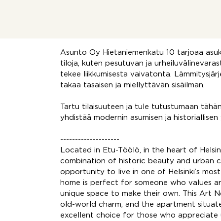
kulttuurikohteita, esimerkiksi Nykytaiteen 
Väinämöisen puisto tarjoavat mahdollisuuden
aivan lähietäisyydellä.
Asunto Oy Hietaniemenkatu 10 tarjoaa asukk
tiloja, kuten pesutuvan ja urheiluvälinevara
tekee liikkumisesta vaivatonta. Lämmitysjär
takaa tasaisen ja miellyttävän sisäilman.
Tartu tilaisuuteen ja tule tutustumaan tähä
yhdistää modernin asumisen ja historiallise
--------------------
Located in Etu-Töölö, in the heart of Helsin
combination of historic beauty and urban 
opportunity to live in one of Helsinki’s mos
home is perfect for someone who values arc
unique space to make their own. This Art N
old-world charm, and the apartment situate
excellent choice for those who appreciate u