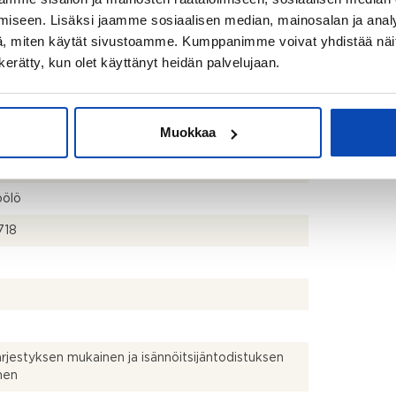
iseen. Lisäksi jaamme sosiaalisen median, mainosalan ja analy
, miten käytät sivustoamme. Kumppanimme voivat yhdistää näitä t
n kerätty, kun olet käyttänyt heidän palvelujaan.
Muokkaa
iemenkatu 10 00100 Helsinki
öölö
718
ärjestyksen mukainen ja isännöitsijäntodistuksen
nen