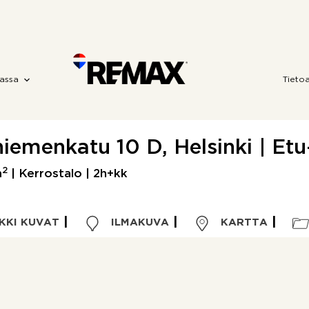
assa
Tieto
iemenkatu 10 D, Helsinki | Et
2
m
| Kerrostalo | 2h+kk
KKI KUVAT
ILMAKUVA
KARTTA
Kohdetyyppi