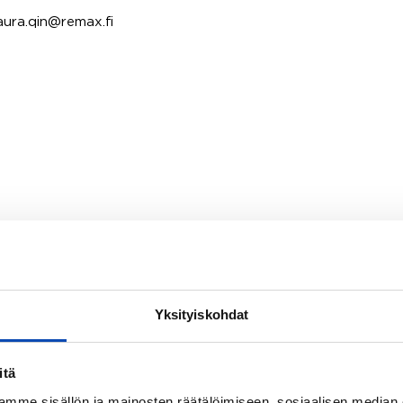
ura.qin@remax.fi
Yksityiskohdat
itä
mme sisällön ja mainosten räätälöimiseen, sosiaalisen median