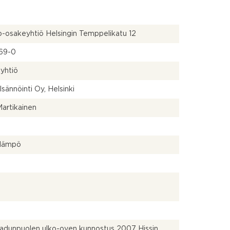
-osakeyhtiö Helsingin Temppelikatu 12
69-0
yhtiö
Isännöinti Oy, Helsinki
artikainen
lämpö
adunpuolen ulko-oven kunnostus 2007 Hissin