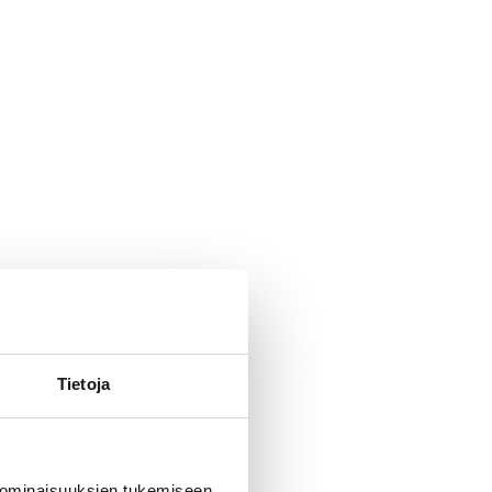
Tietoja
 ominaisuuksien tukemiseen