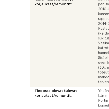
korjaukset/remontit:
perusk
2010 J
kunnos
rappau
2014-2
Pystyv
(keitt
sukitu
Vesika
kattot
huoneis
Sisäpi
oven k
(30cm
toteut
mahdol
tarkem
Tiedossa olevat tulevat
Yhtiön
korjaukset/remontit:
Lämmön
Portin
korjau