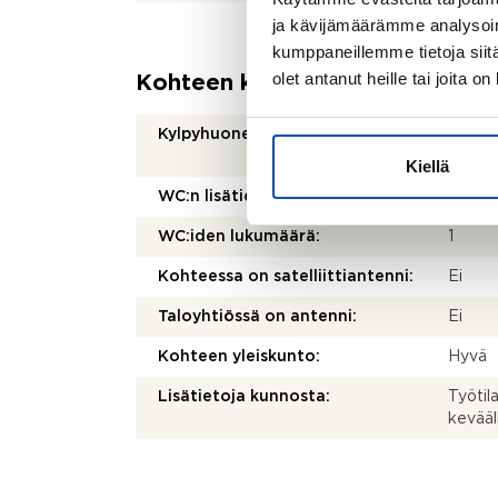
ja kävijämäärämme analysoim
kumppaneillemme tietoja siitä
olet antanut heille tai joita o
Kohteen kuvaus
Kylpyhuoneen varusteet:
WC-ist
suihku,
Kiellä
WC:n lisätiedot:
Liiketi
WC:iden lukumäärä:
1
Kohteessa on satelliittiantenni:
Ei
Taloyhtiössä on antenni:
Ei
Kohteen yleiskunto:
Hyvä
Lisätietoja kunnosta:
Työtil
kevääl