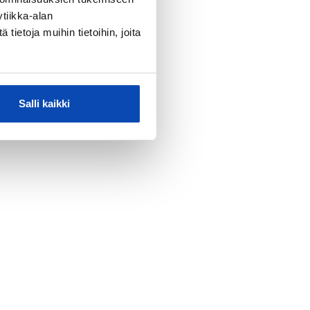
tiikka-alan
ietoja muihin tietoihin, joita
Salli kaikki