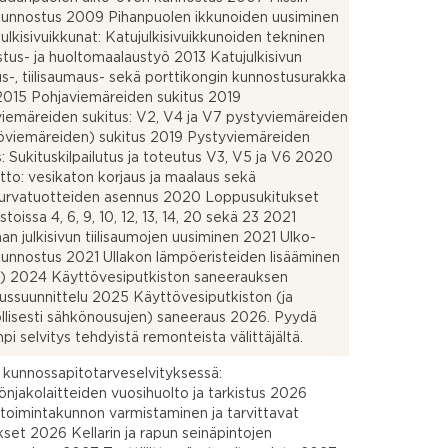
unnostus 2009 Pihanpuolen ikkunoiden uusiminen
ulkisivuikkunat: Katujulkisivuikkunoiden tekninen
tus- ja huoltomaalaustyö 2013 Katujulkisivun
s-, tiilisaumaus- sekä porttikongin kunnostusurakka
015 Pohjaviemäreiden sukitus 2019
iemäreiden sukitus: V2, V4 ja V7 pystyviemäreiden
iöviemäreiden) sukitus 2019 Pystyviemäreiden
s: Sukituskilpailutus ja toteutus V3, V5 ja V6 2020
tto: vesikaton korjaus ja maalaus sekä
urvatuotteiden asennus 2020 Loppusukitukset
toissa 4, 6, 9, 10, 12, 13, 14, 20 sekä 23 2021
han julkisivun tiilisaumojen uusiminen 2021 Ulko-
unnostus 2021 Ullakon lämpöeristeiden lisääminen
) 2024 Käyttövesiputkiston saneerauksen
ussuunnittelu 2025 Käyttövesiputkiston (ja
lisesti sähkönousujen) saneeraus 2026. Pyydä
pi selvitys tehdyistä remonteista välittäjältä.
 kunnossapitotarveselvityksessä:
jakolaitteiden vuosihuolto ja tarkistus 2026
 toimintakunnon varmistaminen ja tarvittavat
kset 2026 Kellarin ja rapun seinäpintojen