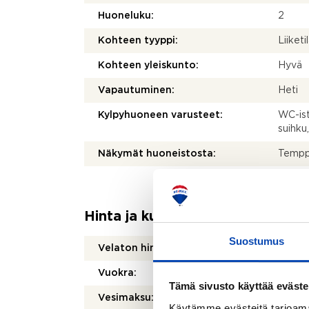
Huoneluku:
2
Kohteen tyyppi:
Liiketi
Kohteen yleiskunto:
Hyvä
Vapautuminen:
Heti
Kylpyhuoneen varusteet:
WC-ist
suihku,
Näkymät huoneistosta:
Temppe
Hinta ja kustannukset
Suostumus
Velaton hinta:
0 €
Vuokra:
1 050 
Tämä sivusto käyttää eväste
Vesimaksu:
Vesima
Käytämme evästeitä tarjoama