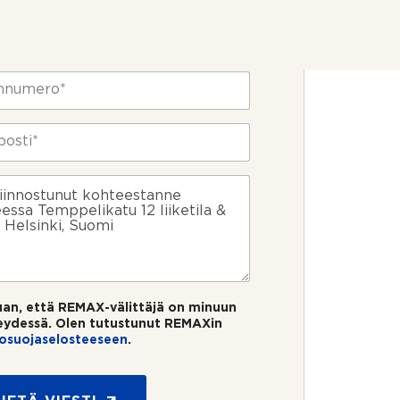
uan, että REMAX-välittäjä on minuun
eydessä. Olen tutustunut REMAXin
tosuojaselosteeseen
.