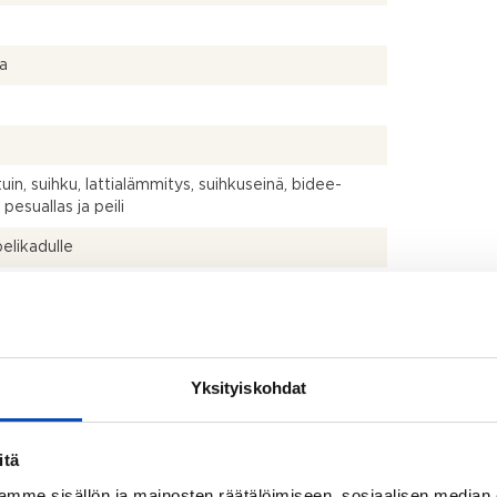
la
uin, suihku, lattialämmitys, suihkuseinä, bidee-
 pesuallas ja peili
likadulle
Yksityiskohdat
€
itä
ksu sisältyy vuokraan.
mme sisällön ja mainosten räätälöimiseen, sosiaalisen median