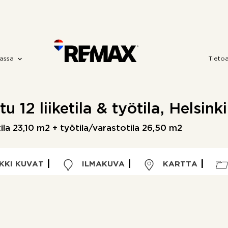
assa
Tieto
 12 liiketila & työtila, Helsink
etila 23,10 m2 + työtila/varastotila 26,50 m2
KKI KUVAT
ILMAKUVA
KARTTA
Kohdetyyppi