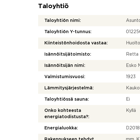
Taloyhtiö
Taloyhtiön nimi:
Asunto
Taloyhtiön Y-tunnus:
01225
Kiinteistönhoidosta vastaa:
Huolto
Isännöitsijätoimisto:
Retta 
Isännöitsijän nimi:
Esko M
Valmistumisvuosi:
1923
Lämmitysjärjestelmä:
Kauko
Taloyhtiössä sauna:
Ei
Onko kohteesta
Kyllä
energiatodistusta?:
Energialuokka:
D2018
Rakennukseen tehdyt
mm. K