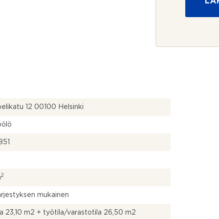
LÄ
u
ä
o
j
a
*
likatu 12 00100 Helsinki
öölö
851
2
m
ärjestyksen mukainen
ila 23,10 m2 + työtila/varastotila 26,50 m2