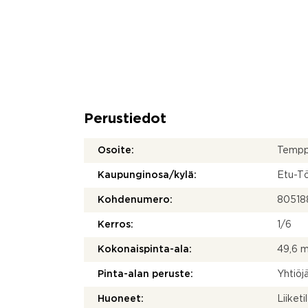
Perustiedot
Osoite:
Temppe
Kaupunginosa/kylä:
Etu-T
Kohdenumero:
80518
Kerros:
1/6
Kokonaispinta-ala:
49,6 
Pinta-alan peruste:
Yhtiöj
Huoneet:
Liiket