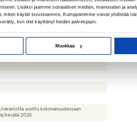
iseen. Lisäksi jaamme sosiaalisen median, mainosalan ja analy
, miten käytät sivustoamme. Kumppanimme voivat yhdistää näitä t
n kerätty, kun olet käyttänyt heidän palvelujaan.
uin, suihku, lattialämmitys, suihkuseinä, bidee-
 pesuallas ja peili
Muokkaa
lassa erillinen wc
a/varastotila uusittu kokonaisuudessaan
lä/kesällä 2026.