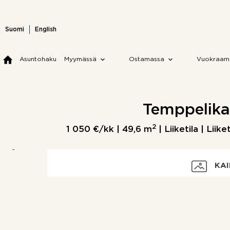
Skip
to
content
Suomi
English
Asuntohaku
Myymässä
Ostamassa
Vuokraam
Temppelikatu
2
1 050 €/kk |
49,6 m
| Liiketila | Liik
KAI
Vuokra
Vakuus