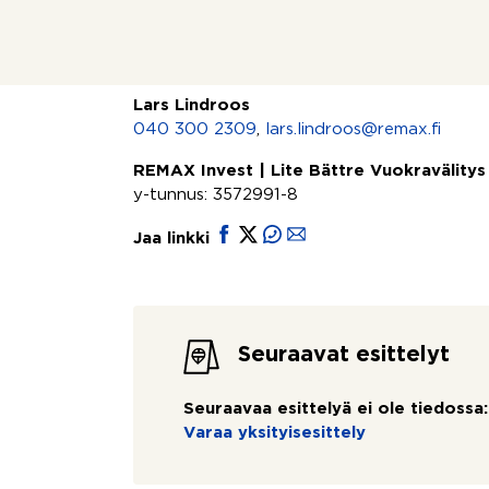
liiketilan vuokra 640 €/kk ja työtilan/vara
Lisätiedot ja yhteydenotot
Lars Lindroos
040 300 2309
,
lars.lindroos@remax.fi
REMAX Invest | Lite Bättre Vuokravälity
y-tunnus: 3572991-8
Jaa linkki
Seuraavat esittelyt
Seuraavaa esittelyä ei ole tiedossa:
Varaa yksityisesittely