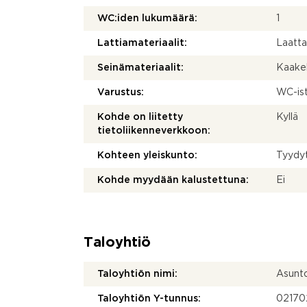
WC:iden lukumäärä:
1
Lattiamateriaalit:
Laatt
Seinämateriaalit:
Kaakel
Varustus:
WC-ist
Kohde on liitetty
Kyllä
tietoliikenneverkkoon:
Kohteen yleiskunto:
Tyydy
Kohde myydään kalustettuna:
Ei
Taloyhtiö
Taloyhtiön nimi:
Asunto
Taloyhtiön Y-tunnus:
02170