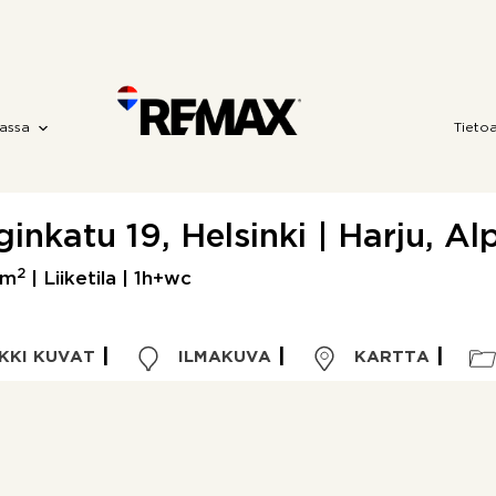
assa
Tieto
inkatu 19, Helsinki | Harju, Al
2
 m
| Liiketila | 1h+wc
KKI KUVAT
ILMAKUVA
KARTTA
Kohdetyyppi