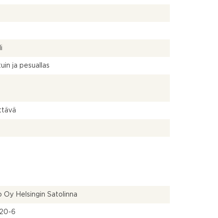
a
i
uin ja pesuallas
ttävä
 Oy Helsingin Satolinna
20-6