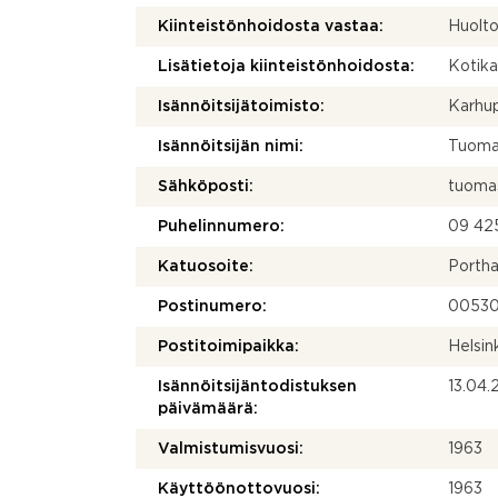
Kiinteistönhoidosta vastaa:
Huolto
Lisätietoja kiinteistönhoidosta:
Kotika
Isännöitsijätoimisto:
Karhup
Isännöitsijän nimi:
Tuoma
Sähköposti:
tuomas
Puhelinnumero:
09 42
Katuosoite:
Portha
Postinumero:
0053
Postitoimipaikka:
Helsin
Isännöitsijäntodistuksen
13.04
päivämäärä:
Valmistumisvuosi:
1963
Käyttöönottovuosi:
1963