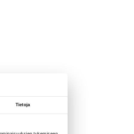
Tietoja
 ominaisuuksien tukemiseen