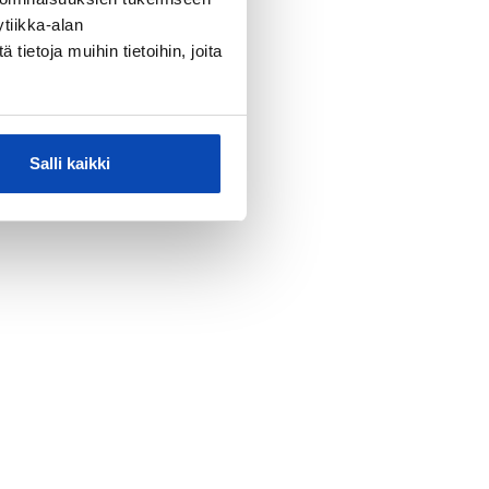
tiikka-alan
ietoja muihin tietoihin, joita
Salli kaikki