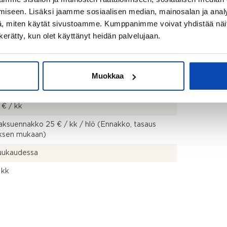
iseen. Lisäksi jaamme sosiaalisen median, mainosalan ja analy
, miten käytät sivustoamme. Kumppanimme voivat yhdistää näitä t
n kerätty, kun olet käyttänyt heidän palvelujaan.
0 €
Muokkaa
 € / kk
 € / kk
ksuennakko 25 € / kk / hlö (Ennakko, tasaus
uksen mukaan)
kuukaudessa
 kk