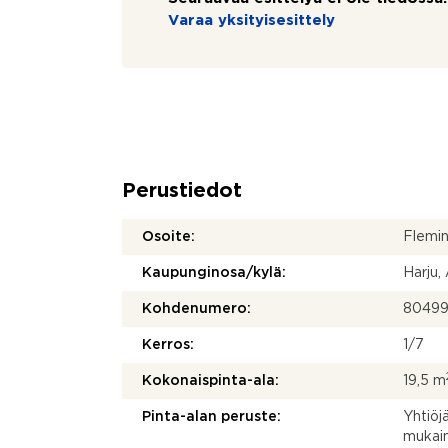
Varaa yksityisesittely
Perustiedot
Osoite:
Flemin
Kaupunginosa/kylä:
Harju,
Kohdenumero:
8049
Kerros:
1/7
Kokonaispinta-ala:
19,5 m
Pinta-alan peruste:
Yhtiöj
mukai