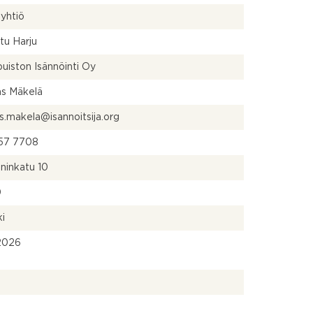
yhtiö
tu Harju
uiston Isännöinti Oy
s Mäkelä
.makela@isannoitsija.org
57 7708
ninkatu 10
0
ki
.2026