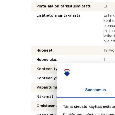
Pinta-ala on tarkistusmitattu:
Ei
Lisätietoja pinta-alasta:
Ei tar
kohtei
olenna
mittau
laskett
olla e
Huoneet:
1h+wc
Huoneluku:
1
Kohteen tyyppi:
Liiketi
Kohteen yleiskunto:
Tyydy
Vapautuminen:
Muu eh
Suostumus
Näkymät huoneistosta:
Kadull
Tämä sivusto käyttää eväste
Omistusmuoto:
Oma
Käytämme evästeitä tarjoama