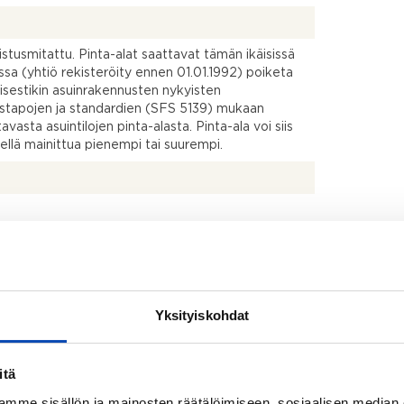
kistusmitattu. Pinta-alat saattavat tämän ikäisissä
ssa (yhtiö rekisteröity ennen 01.01.1992) poiketa
isestikin asuinrakennusten nykyisten
stapojen ja standardien (SFS 5139) mukaan
avasta asuintilojen pinta-alasta. Pinta-ala voi siis
dellä mainittua pienempi tai suurempi.
la
ttävä
to: Sopimuksen mukaan viimeistään 1kk kaupoista
Yksityiskohdat
e
itä
mme sisällön ja mainosten räätälöimiseen, sosiaalisen median