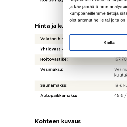
Kohde myydään vuokrattuna:
Ei
ja kävijämäärämme analysoim
kumppaneillemme tietoja siitä
olet antanut heille tai joita o
Hinta ja kustannukset
Velaton hinta:
65 00
Kiellä
Yhtiövastike:
167,70
Hoitovastike:
167,70
Vesimaksu:
Vesima
kulut
Saunamaksu:
18 € 
Autopaikkamaksu:
45 € /
Kohteen kuvaus