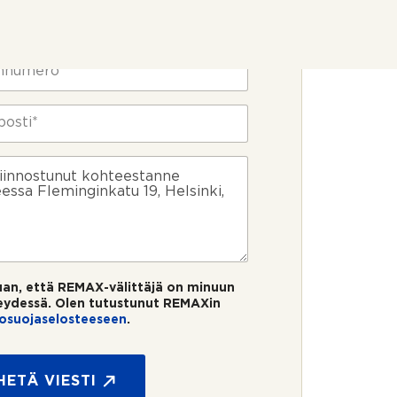
uan, että REMAX-välittäjä on minuun
eydessä. Olen tutustunut REMAXin
tosuojaselosteeseen
.
HETÄ VIESTI