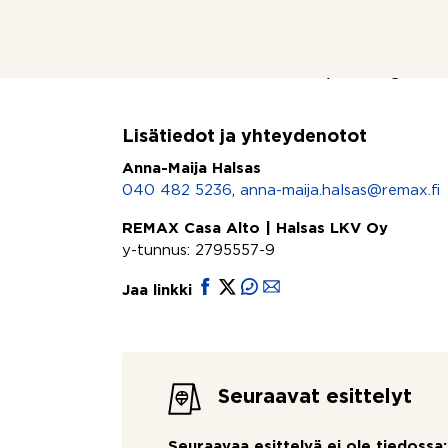
Esittelyt ja tiedustelut
Anna-Maija Halsas LKV, LVV
040 482 5236 tai anna-maija.halsas@remax.
Lisätiedot ja yhteydenotot
Anna-Maija Halsas
040 482 5236
,
anna-maija.halsas@remax.fi
REMAX Casa Alto | Halsas LKV Oy
y-tunnus: 2795557-9
Jaa linkki
Seuraavat esittelyt
Seuraavaa esittelyä ei ole tiedossa: