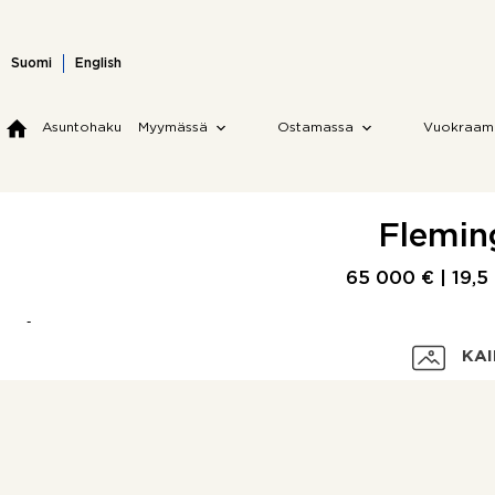
Skip
to
content
Suomi
English
Asuntohaku
Myymässä
Ostamassa
Vuokraam
Fleming
65 000 € |
19,5
KAI
Velaton hinta
Myyntihinta