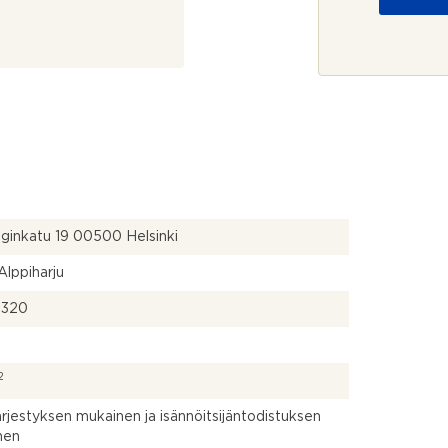
o
e
j
r
a
o
*
ginkatu 19 00500 Helsinki
 Alppiharju
9320
2
ärjestyksen mukainen ja isännöitsijäntodistuksen
nen