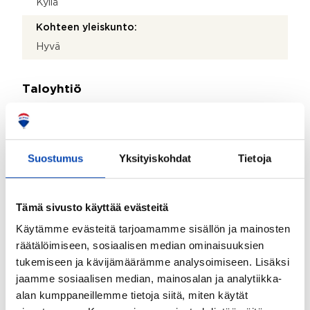
Kyllä
Kohteen yleiskunto:
Hyvä
Taloyhtiö
Taloyhtiön nimi:
Asunto Oy Hämeentie 77 - Bostads Ab Tavastvägen
77
Suostumus
Yksityiskohdat
Tietoja
Taloyhtiön Y-tunnus:
0233910-4
Tämä sivusto käyttää evästeitä
Kiinteistönhoidosta vastaa:
Käytämme evästeitä tarjoamamme sisällön ja mainosten
Huoltoyhtiö
räätälöimiseen, sosiaalisen median ominaisuuksien
tukemiseen ja kävijämäärämme analysoimiseen. Lisäksi
Lisätietoja kiinteistönhoidosta:
jaamme sosiaalisen median, mainosalan ja analytiikka-
Kiinteistöhuolto Varonen Porvoonkatu 5-7 00510
alan kumppaneillemme tietoja siitä, miten käytät
Helsinki