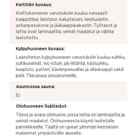
Keittiön kuvaus:
Keittokomeron varustuksiin kuuluu runsaasti
kaappitilaa, liesitaso, kalusteuuni, liesituuletin,
astianpesukone ja jääkaappipakastin. Työtasot ja
lattia ovat laminaattia, seinät maalatut ja välitila
laatoitettu.
Kylpyhuoneen kuvaus:
Laatoitetun kylpyhuoneen varustuksiin kuuluu suihku,
suihkuseinät, wc-istuin, pk-liitäntä, käsisuihku,
kaapisto, patteri, käsienpesuallas ja allaskaappi sekä
peili. Tilavaraus pesukoneelle.
Asunnossa sauna:
Ei
Olohuoneen lisätiedot:
Tilava ja avara olohuone, jossa lattia on laminaattia ja
seinät maalatut. Olohuoneesta käynti lasitetulle
parvekkeelle. Täältä on upeat ylimmän kerroksen
maisemat ympäröivälle alueelle.