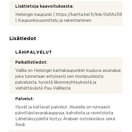
Lisätietoja kaavoituksesta:
Helsingin kaupunki | https://kartta.hel.fi/link/0d1Az59
| Kaupunkisuunnittelu ja rakentaminen
Lisätiedot
LÄHIPALVELUT
Paikallistiedot:
Vallila on Helsingin kantakaupunkiin kuuluva asuinalue,
joka tunnetaan erityisesti sen monipuolisista
palveluista, hyvistä liikenneyhteyksistä ja
viehättävästä Puu-Vallilasta.
Palvelut:
Hyvät ja kattavat palvelut. Alueella on runsaasti
päivittäistavarakauppoja, kahviloita ja ravintoloita.
Lähietäisyydeltä löytyy Arabian ostoskeskus sekä
Redi.