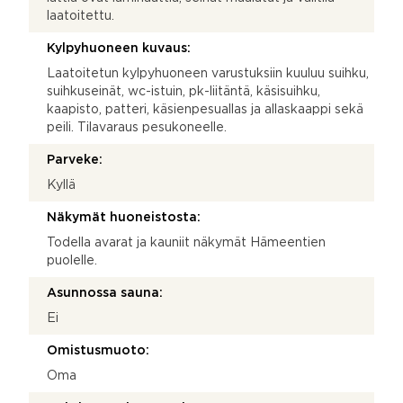
laatoitettu.
Kylpyhuoneen kuvaus:
Laatoitetun kylpyhuoneen varustuksiin kuuluu suihku,
suihkuseinät, wc-istuin, pk-liitäntä, käsisuihku,
kaapisto, patteri, käsienpesuallas ja allaskaappi sekä
peili. Tilavaraus pesukoneelle.
Parveke:
Kyllä
Näkymät huoneistosta:
Todella avarat ja kauniit näkymät Hämeentien
puolelle.
Asunnossa sauna:
Ei
Omistusmuoto:
Oma