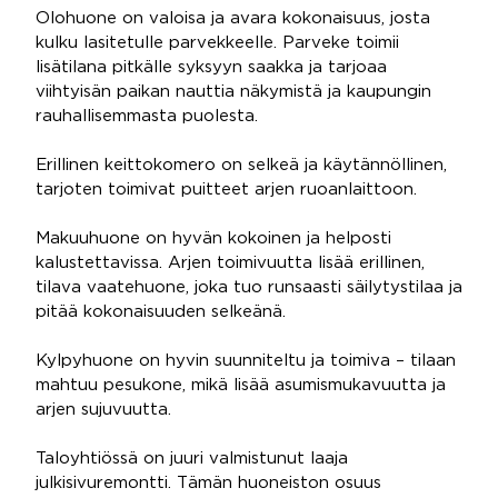
Olohuone on valoisa ja avara kokonaisuus, josta
kulku lasitetulle parvekkeelle. Parveke toimii
lisätilana pitkälle syksyyn saakka ja tarjoaa
viihtyisän paikan nauttia näkymistä ja kaupungin
rauhallisemmasta puolesta.
Erillinen keittokomero on selkeä ja käytännöllinen,
tarjoten toimivat puitteet arjen ruoanlaittoon.
Makuuhuone on hyvän kokoinen ja helposti
kalustettavissa. Arjen toimivuutta lisää erillinen,
tilava vaatehuone, joka tuo runsaasti säilytystilaa ja
pitää kokonaisuuden selkeänä.
Kylpyhuone on hyvin suunniteltu ja toimiva – tilaan
mahtuu pesukone, mikä lisää asumismukavuutta ja
arjen sujuvuutta.
Taloyhtiössä on juuri valmistunut laaja
julkisivuremontti. Tämän huoneiston osuus