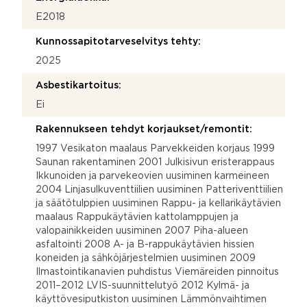
E2018
Kunnossapitotarveselvitys tehty:
2025
Asbestikartoitus:
Ei
Rakennukseen tehdyt korjaukset/remontit:
1997 Vesikaton maalaus Parvekkeiden korjaus 1999
Saunan rakentaminen 2001 Julkisivun eristerappaus
Ikkunoiden ja parvekeovien uusiminen karmeineen
2004 Linjasulkuventtiilien uusiminen Patteriventtiilien
ja säätötulppien uusiminen Rappu- ja kellarikäytävien
maalaus Rappukäytävien kattolamppujen ja
valopainikkeiden uusiminen 2007 Piha-alueen
asfaltointi 2008 A- ja B-rappukäytävien hissien
koneiden ja sähköjärjestelmien uusiminen 2009
Ilmastointikanavien puhdistus Viemäreiden pinnoitus
2011–2012 LVIS-suunnittelutyö 2012 Kylmä- ja
käyttövesiputkiston uusiminen Lämmönvaihtimen