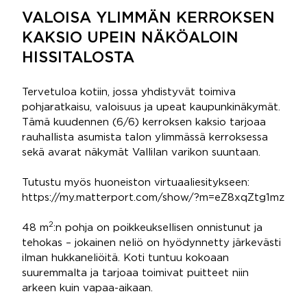
VALOISA YLIMMÄN KERROKSEN
KAKSIO UPEIN NÄKÖALOIN
HISSITALOSTA
Tervetuloa kotiin, jossa yhdistyvät toimiva
pohjaratkaisu, valoisuus ja upeat kaupunkinäkymät.
Tämä kuudennen (6/6) kerroksen kaksio tarjoaa
rauhallista asumista talon ylimmässä kerroksessa
sekä avarat näkymät Vallilan varikon suuntaan.
Tutustu myös huoneiston virtuaaliesitykseen:
https://my.matterport.com/show/?m=eZ8xqZtg1mz
2
48 m
:n pohja on poikkeuksellisen onnistunut ja
tehokas – jokainen neliö on hyödynnetty järkevästi
ilman hukkaneliöitä. Koti tuntuu kokoaan
suuremmalta ja tarjoaa toimivat puitteet niin
arkeen kuin vapaa-aikaan.