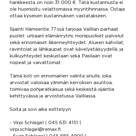
hankkeesta on noin 31 000 €. Tätä kustannusta ei
ole huomioitu velattomassa myyntihinnassa. Ostaja
ottaa kyseisen kustannuksen vastatakseen.
Sijainti Hämeentie 77:ssä tarjoaa Vallilan parhaat
puolet: urbaani elämänrytmi, monipuoliset palvelut
sekä erinomaiset liikenneyhteydet. Alueen kahvilat,
ravintolat ja lähikaupat ovat kävelyetäisyydellä, ja
kulkuyhteydet keskustaan sekä Pasilaan ovat
nopeat ja vaivattomat.
Tämä koti on erinomainen valinta sinulle, joka
arvostat valoisaa ylimmän kerroksen asuntoa,
toimivaa pohjaratkaisua sekä keskeistä sijaintia
kehittyvässä ja arvostetussa Vallilassa.
Soita ja sovi aika esittelyyn:
- Virpi Schlegel | 045 631 4151 |
virpi.schlegel@remax.fi