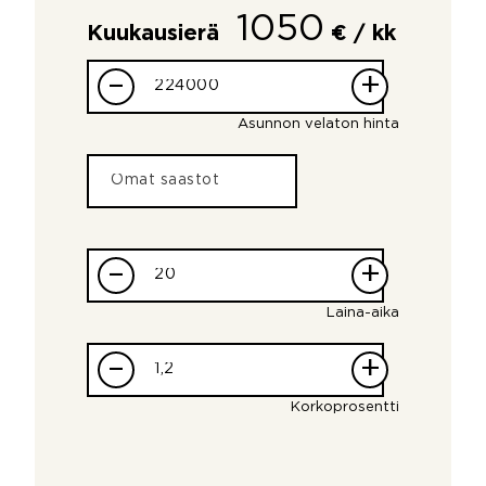
1050
Kuukausierä
€ / kk
–
+
Asunnon velaton hinta
–
+
Laina-aika
–
+
Korkoprosentti