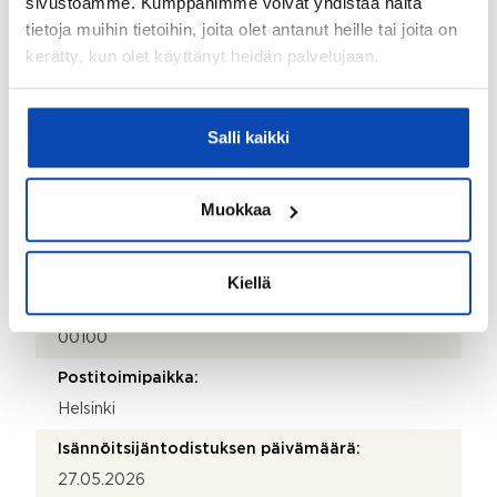
sivustoamme. Kumppanimme voivat yhdistää näitä
Isännöitsijätoimisto:
tietoja muihin tietoihin, joita olet antanut heille tai joita on
kerätty, kun olet käyttänyt heidän palvelujaan.
Isännöinti Luotsi Oy
Isännöitsijän nimi:
Taru Matikainen
Salli kaikki
Puhelinnumero:
010 207 5300
Muokkaa
Katuosoite:
Elielinaukio 5 B
Kiellä
Postinumero:
00100
Postitoimipaikka:
Helsinki
Isännöitsijäntodistuksen päivämäärä:
27.05.2026