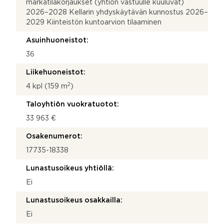
märkätilakorjaukset (yhtiön vastuulle kuuluvat)
2026–2028 Kellarin yhdyskäytävän kunnostus 2026–
2029 Kiinteistön kuntoarvion tilaaminen
Asuinhuoneistot:
36
Liikehuoneistot:
2
4 kpl (159 m
)
Taloyhtiön vuokratuotot:
33 963 €
Osakenumerot:
17735-18338
Lunastusoikeus yhtiöllä:
Ei
Lunastusoikeus osakkailla:
Ei