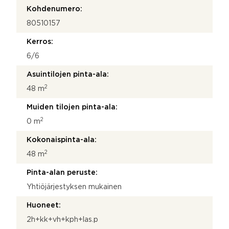
e
Kohdenumero:
n
80510157
o
t
Kerros:
t
o
6/6
s
Asuintilojen pinta-ala:
i
2
48 m
Muiden tilojen pinta-ala:
2
0 m
Kokonaispinta-ala:
2
48 m
Pinta-alan peruste:
Yhtiöjärjestyksen mukainen
Huoneet:
2h+kk+vh+kph+las.p