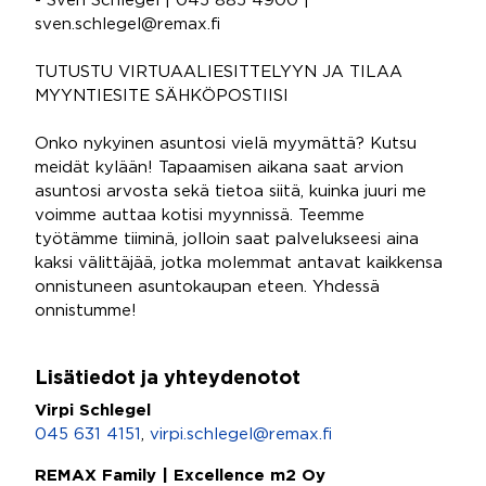
- Sven Schlegel | 045 885 4900 |
sven.schlegel@remax.fi
TUTUSTU VIRTUAALIESITTELYYN JA TILAA
MYYNTIESITE SÄHKÖPOSTIISI
Onko nykyinen asuntosi vielä myymättä? Kutsu
meidät kylään! Tapaamisen aikana saat arvion
asuntosi arvosta sekä tietoa siitä, kuinka juuri me
voimme auttaa kotisi myynnissä. Teemme
työtämme tiiminä, jolloin saat palvelukseesi aina
kaksi välittäjää, jotka molemmat antavat kaikkensa
onnistuneen asuntokaupan eteen. Yhdessä
onnistumme!
Lisätiedot ja yhteydenotot
Virpi Schlegel
045 631 4151
,
virpi.schlegel@remax.fi
REMAX Family | Excellence m2 Oy