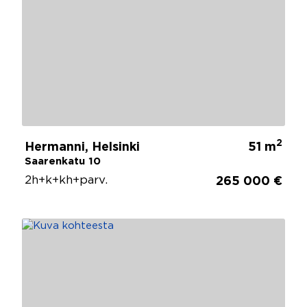
2
Hermanni, Helsinki
51 m
Saarenkatu 10
2h+k+kh+parv.
265 000 €