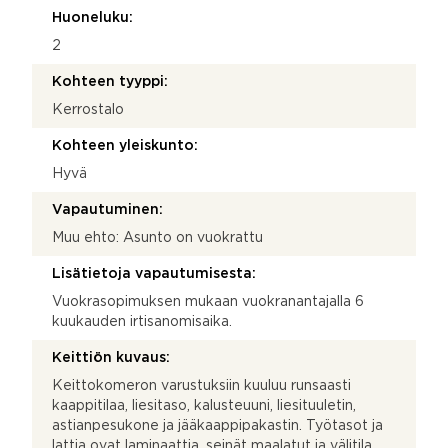
Huoneluku:
2
Kohteen tyyppi:
Kerrostalo
Kohteen yleiskunto:
Hyvä
Vapautuminen:
Muu ehto: Asunto on vuokrattu
Lisätietoja vapautumisesta:
Vuokrasopimuksen mukaan vuokranantajalla 6
kuukauden irtisanomisaika.
Keittiön kuvaus:
Keittokomeron varustuksiin kuuluu runsaasti
kaappitilaa, liesitaso, kalusteuuni, liesituuletin,
astianpesukone ja jääkaappipakastin. Työtasot ja
lattia ovat laminaattia, seinät maalatut ja välitila