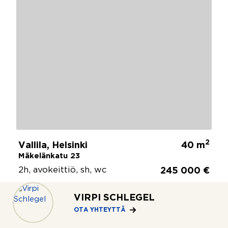
2
Vallila, Helsinki
40 m
Mäkelänkatu 23
2h, avokeittiö, sh, wc
245 000 €
VIRPI SCHLEGEL
KATSO
OTA YHTEYTTÄ
LISÄÄ