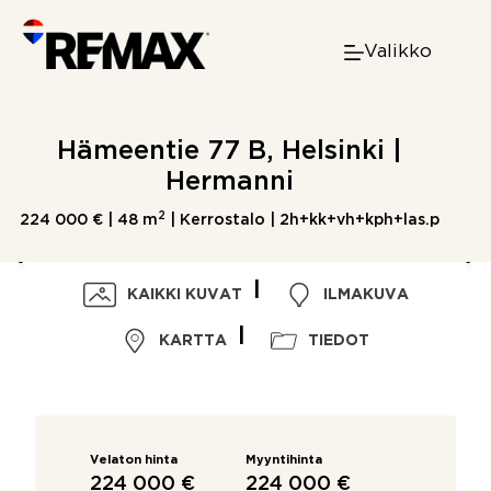
Skip
to
Valikko
content
Hämeentie 77 B, Helsinki |
Hermanni
2
224 000 € |
48 m
| Kerrostalo | 2h+kk+vh+kph+las.p
KAIKKI KUVAT
ILMAKUVA
KARTTA
TIEDOT
Velaton hinta
Myyntihinta
224 000 €
224 000 €