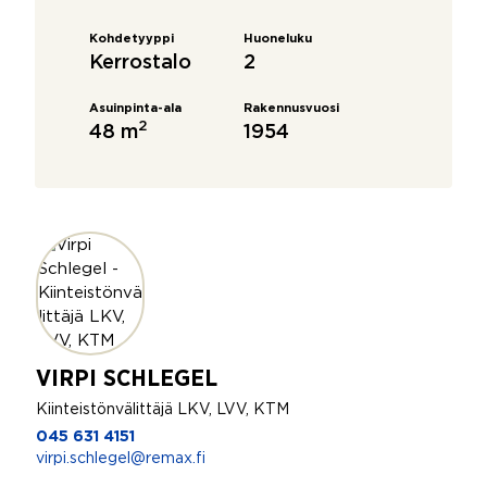
Kohdetyyppi
Huoneluku
Kerrostalo
2
Asuinpinta-ala
Rakennusvuosi
2
48 m
1954
VIRPI SCHLEGEL
Kiinteistönvälittäjä LKV, LVV, KTM
045 631 4151
virpi.schlegel@remax.fi