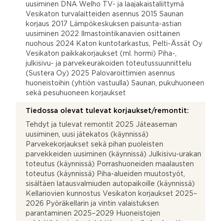
uusiminen DNA Welho TV- ja laajakaistaliittymä
Vesikaton turvalaitteiden asennus 2015 Saunan
korjaus 2017 Lämpökeskuksen paisunta-astian
uusiminen 2022 Ilmastointikanavien osittainen
nuohous 2024 Katon kuntotarkastus, Pelti-Ässät Oy
Vesikaton paikkakorjaukset (ml. hormi) Piha-,
julkisivu- ja parvekeurakoiden toteutussuunnittelu
(Sustera Oy) 2025 Palovaroittimien asennus
huoneistoihin (yhtiön vastuulla) Saunan, pukuhuoneen
sekä pesuhuoneen korjaukset
Tiedossa olevat tulevat korjaukset/remontit:
Tehdyt ja tulevat remontit 2025 Jäteaseman
uusiminen, uusi jätekatos (käynnissä)
Parvekekorjaukset sekä pihan puoleisten
parvekkeiden uusiminen (käynnissä) Julkisivu-urakan
toteutus (käynnissä) Porrashuoneiden maalausten
toteutus (käynnissä) Piha-alueiden muutostyöt,
sisältäen latausvalmiuden autopaikoille (käynnissä)
Kellariovien kunnostus Vesikaton korjaukset 2025–
2026 Pyöräkellarin ja vintin valaistuksen
parantaminen 2025–2029 Huoneistojen