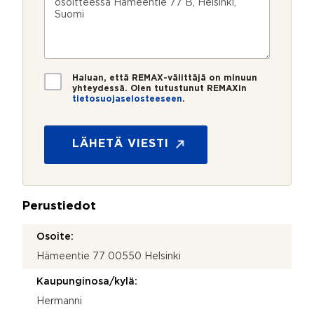
u
p
e
e
m
o
e
s
e
s
?
t
r
t
i
o
i
*
*
T
Haluan, että REMAX-välittäjä on minuun
i
yhteydessä. Olen tutustunut REMAXin
tietosuojaselosteeseen
.
e
S
t
ä
o
h
s
LÄHETÄ VIESTI
k
u
ö
o
p
j
o
a
s
Perustiedot
*
t
i
Osoite:
y
Hämeentie 77 00550 Helsinki
h
t
Kaupunginosa/kylä:
e
y
Hermanni
d