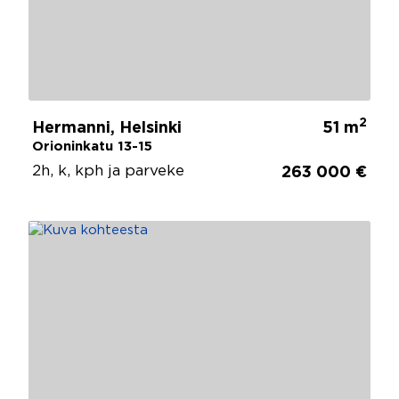
2
Hermanni, Helsinki
51 m
Orioninkatu 13-15
2h, k, kph ja parveke
263 000 €