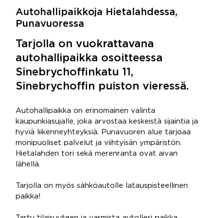
Autohallipaikkoja Hietalahdessa,
Punavuoressa
Tarjolla on vuokrattavana
autohallipaikka osoitteessa
Sinebrychoffinkatu 11,
Sinebrychoffin puiston vieressä.
Autohallipaikka on erinomainen valinta
kaupunkiasujalle, joka arvostaa keskeistä sijaintia ja
hyviä liikenneyhteyksiä. Punavuoren alue tarjoaa
monipuoliset palvelut ja viihtyisän ympäristön.
Hietalahden tori sekä merenranta ovat aivan
lähellä.
Tarjolla on myös sähköautolle latauspisteellinen
paikka!
Tartu tilaisuuteen ja varmista autollesi paikka