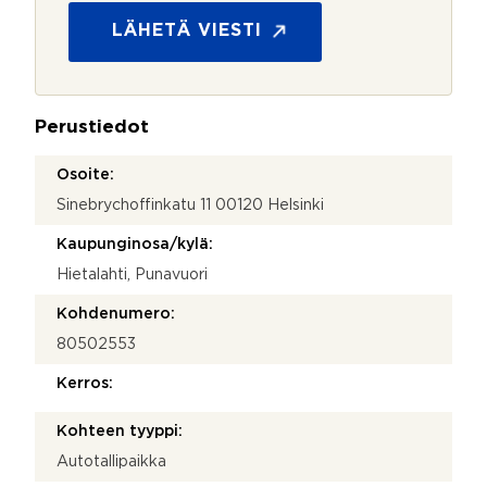
c
o
u
s
LÄHETÄ VIESTI
r
u
r
o
e
j
n
a
t
Perustiedot
*
_
p
Osoite:
a
Sinebrychoffinkatu 11 00120 Helsinki
g
e
Kaupunginosa/kylä:
Hietalahti, Punavuori
Kohdenumero:
80502553
Kerros:
Kohteen tyyppi:
Autotallipaikka