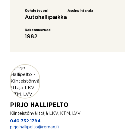
Kohdetyyppi
Asuinpinta-ala
Autohallipaikka
Rakennusvuosi
1982
PIRJO HALLIPELTO
Kiinteistönvälittäjä LKV, KTM, LVV
040 732 1784
pirjo.hallipelto@remax.fi