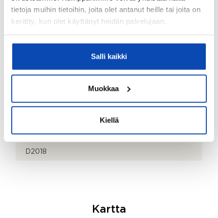
tietoja muihin tietoihin, joita olet antanut heille tai joita on
Puhelinnumero:
kerätty, kun olet käyttänyt heidän palvelujaan.
044 9017690
Valmistumisvuosi:
Salli kaikki
1982
Lämmitysjärjestelmä:
Muokkaa
Kaukolämpö
Onko kohteesta energiatodistusta?:
Kiellä
Kyllä
Energialuokka:
D2018
Kartta