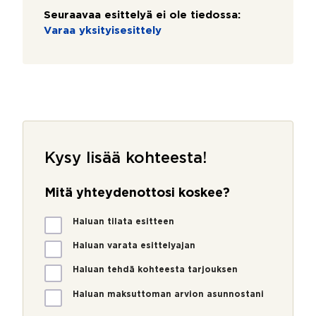
Seuraavaa esittelyä ei ole tiedossa:
Varaa yksityisesittely
Kysy lisää kohteesta!
Mitä yhteydenottosi koskee?
M
Haluan tilata esitteen
i
t
Haluan varata esittelyajan
ä
Haluan tehdä kohteesta tarjouksen
y
h
Haluan maksuttoman arvion asunnostani
t
e