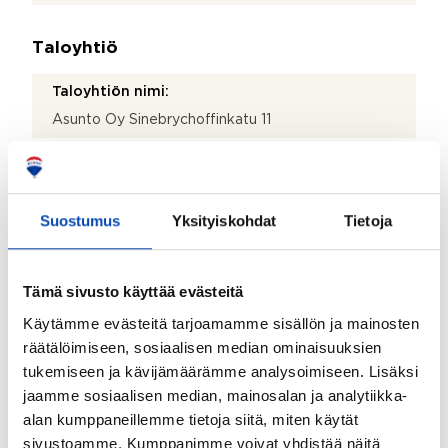
Taloyhtiö
Taloyhtiön nimi:
Asunto Oy Sinebrychoffinkatu 11
Taloyhtiön Y-tunnus:
0121994-4
Suostumus
Yksityiskohdat
Tietoja
Kiinteistönhoidosta vastaa:
Huoltoyhtiö
Isännöitsijätoimisto:
Tämä sivusto käyttää evästeitä
Pääovi Oy
Käytämme evästeitä tarjoamamme sisällön ja mainosten
räätälöimiseen, sosiaalisen median ominaisuuksien
Isännöitsijän nimi:
tukemiseen ja kävijämäärämme analysoimiseen. Lisäksi
Tomi Pokki
jaamme sosiaalisen median, mainosalan ja analytiikka-
Sähköposti:
alan kumppaneillemme tietoja siitä, miten käytät
tomi.pokki@paaovi.fi
sivustoamme. Kumppanimme voivat yhdistää näitä