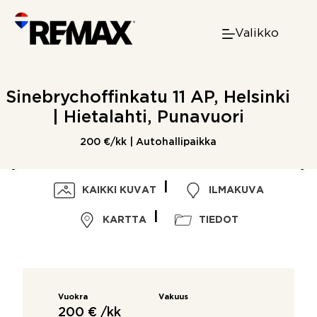
Skip
to
Valikko
content
Sinebrychoffinkatu 11 AP, Helsinki
| Hietalahti, Punavuori
200 €/kk | Autohallipaikka
KAIKKI KUVAT
ILMAKUVA
KARTTA
TIEDOT
Vuokra
Vakuus
200 € /kk