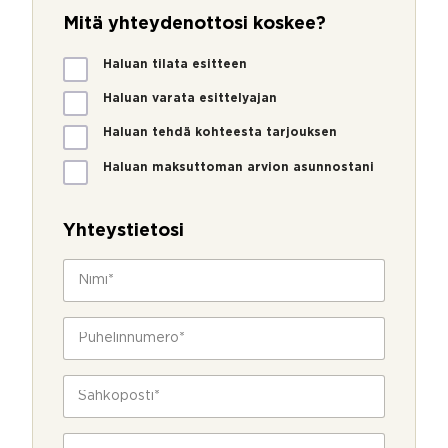
Mitä yhteydenottosi koskee?
M
Haluan tilata esitteen
i
t
Haluan varata esittelyajan
ä
Haluan tehdä kohteesta tarjouksen
y
h
Haluan maksuttoman arvion asunnostani
t
e
y
Yhteystietosi
d
e
N
n
i
o
m
t
i
P
t
*
u
o
h
s
e
S
i
l
ä
k
i
h
o
n
k
s
V