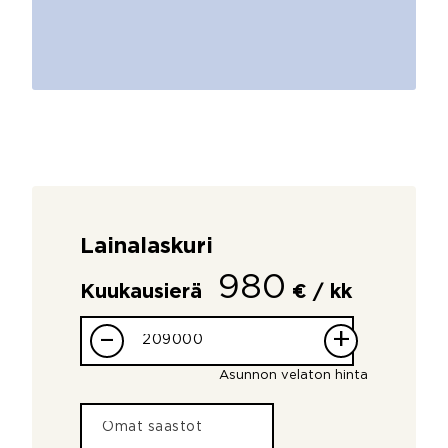
Lainalaskuri
980
Kuukausierä
€ / kk
–
+
Asunnon velaton hinta