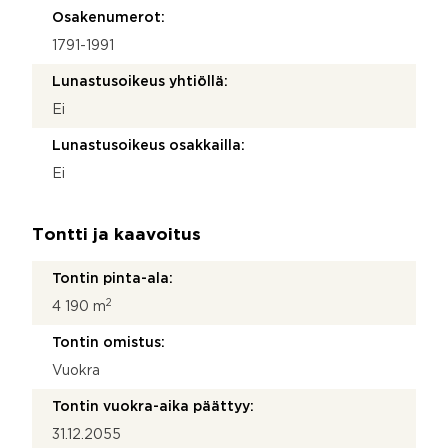
Osakenumerot:
1791-1991
Lunastusoikeus yhtiöllä:
Ei
Lunastusoikeus osakkailla:
Ei
Tontti ja kaavoitus
Tontin pinta-ala:
2
4 190 m
Tontin omistus:
Vuokra
Tontin vuokra-aika päättyy:
31.12.2055