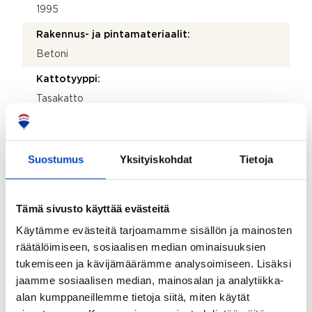
1995
Rakennus- ja pintamateriaalit:
Betoni
Kattotyyppi:
Tasakatto
Katemateriaali:
Bitumi
Suostumus
Yksityiskohdat
Tietoja
Lämmitysjärjestelmä:
Kaukolämpö
Tämä sivusto käyttää evästeitä
Hissi:
Käytämme evästeitä tarjoamamme sisällön ja mainosten
Kyllä
räätälöimiseen, sosiaalisen median ominaisuuksien
Taloyhtiössä sauna:
tukemiseen ja kävijämäärämme analysoimiseen. Lisäksi
Ei
jaamme sosiaalisen median, mainosalan ja analytiikka-
alan kumppaneillemme tietoja siitä, miten käytät
Taloyhtiössä on: