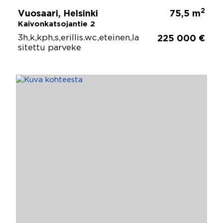
2
Vuosaari, Helsinki
75,5 m
Kaivonkatsojantie 2
3h,k,kph,s,erillis.wc,eteinen,la
225 000 €
sitettu parveke