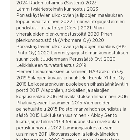
2024 Radon tutkimus (Sustera) 2023
Lämmitysjärjestelmän kunnostus 2023
Porraskäytävien ulko-ovien ja lippojen maalauksen
loppuunsaattaminen 2022 Ilmanvaihtojärjestelmien
puhdistus- ja säätötyö (Cervi) 2021 Pihan
viheralueiden pienkunnostustöitä 2020 Pihan
pienkunnostustöitä (Arbomare Oy) 2020
Porraskäytävien ulko-ovien ja lippojen maalaus (BK-
Pinta Oy) 2020 Lämmitysjärjestelmän kunnostuksen
suunnittelu (Uudenmaan Perussäätö Oy) 2020
Leikkialueen turvatarkastus 2019
Elementtisaumauksien uusiminen, RA-Urakointi Oy
2019 Salaojien kuvaus ja huuhtelu, Eerola-Yhtiöt Oy
2018 Leikosaarenkujan puoleiseen pihasisäänkäyntiin
portti 2017 Alapohjien, sokkelien ja salaojien
korjausurakka 2016 Pihavalaistuksen lisääminen 2016
Pihakiveyksien lisääminen 2015 Viemäreiden
painehuuhtelu 2015 Poistoilmanvaihdon puhdistus ja
säätö 2015 Lukituksen uusiminen - Abloy Sento
lukitusjärjestelmä 2014 58 huoneiston märkätilan
peruskunnostus 2012 Lämmönjakokeskuksen
uusiminen 2011 Ulkovarastojen ja leikkivälineiden