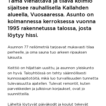
Tämä viehättävä ja tilava kolmio
sijaitsee rauhallisella Kallahden
alueella, Vuosaaressa. Asunto on
kolmannessa kerroksessa vuonna
1995 rakennetussa talossa, josta
löytyy hissi.
Asunnon 77 neliömetriä tarjoavat mukavasti tilaa
perheelle, ja oma sauna tuo arkeen ripauksen
luksusta.
Keittiö on hiljattain uusittu, ja asunnon yleiskunto
on hyvä. Taloyhtiössä on tehty säännöllisesti
kunnossapitotöitä, mikä luo turvallisuuden tunnetta
tulevaisuutta ajatellen. Tulevat remontit, kuten
parvekkeiden ja julkisivun korjaukset, ovat jo
suunnitteilla.
Läheltä löytyvät päiväkodit ja koulut tekevät