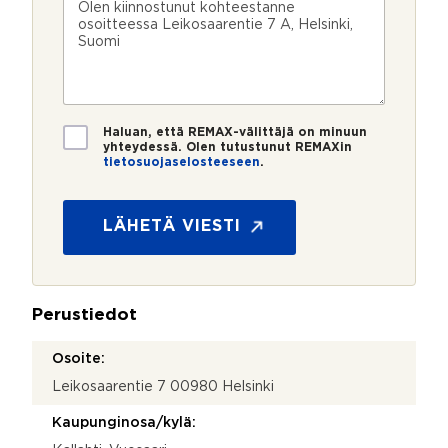
n
ö
k
i
u
p
e
e
m
o
e
s
e
s
?
t
r
t
i
o
i
*
*
T
Haluan, että REMAX-välittäjä on minuun
i
yhteydessä. Olen tutustunut REMAXin
tietosuojaselosteeseen
.
e
t
o
s
LÄHETÄ VIESTI
u
o
j
a
Perustiedot
*
Osoite:
Leikosaarentie 7 00980 Helsinki
Kaupunginosa/kylä: