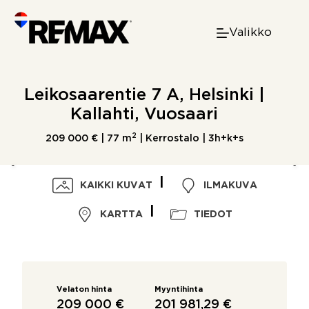
Skip
to
Valikko
content
Leikosaarentie 7 A, Helsinki |
Kallahti, Vuosaari
2
209 000 € |
77 m
| Kerrostalo | 3h+k+s
KAIKKI KUVAT
ILMAKUVA
KARTTA
TIEDOT
Velaton hinta
Myyntihinta
209 000 €
201 981,29 €