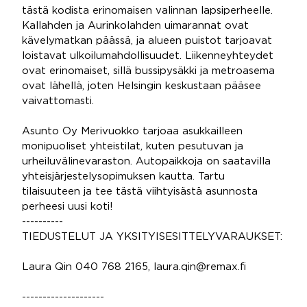
tästä kodista erinomaisen valinnan lapsiperheelle.
Kallahden ja Aurinkolahden uimarannat ovat
kävelymatkan päässä, ja alueen puistot tarjoavat
loistavat ulkoilumahdollisuudet. Liikenneyhteydet
ovat erinomaiset, sillä bussipysäkki ja metroasema
ovat lähellä, joten Helsingin keskustaan pääsee
vaivattomasti.
Asunto Oy Merivuokko tarjoaa asukkailleen
monipuoliset yhteistilat, kuten pesutuvan ja
urheiluvälinevaraston. Autopaikkoja on saatavilla
yhteisjärjestelysopimuksen kautta. Tartu
tilaisuuteen ja tee tästä viihtyisästä asunnosta
perheesi uusi koti!
----------
TIEDUSTELUT JA YKSITYISESITTELYVARAUKSET:
Laura Qin 040 768 2165, laura.qin@remax.fi
--------------------