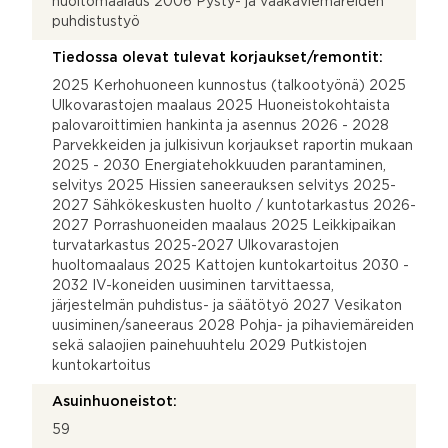
huoltomaalaus 2006 Pysty- ja vaakaviemäreiden
puhdistustyö
Tiedossa olevat tulevat korjaukset/remontit:
2025 Kerhohuoneen kunnostus (talkootyönä) 2025
Ulkovarastojen maalaus 2025 Huoneistokohtaista
palovaroittimien hankinta ja asennus 2026 - 2028
Parvekkeiden ja julkisivun korjaukset raportin mukaan
2025 - 2030 Energiatehokkuuden parantaminen,
selvitys 2025 Hissien saneerauksen selvitys 2025-
2027 Sähkökeskusten huolto / kuntotarkastus 2026-
2027 Porrashuoneiden maalaus 2025 Leikkipaikan
turvatarkastus 2025-2027 Ulkovarastojen
huoltomaalaus 2025 Kattojen kuntokartoitus 2030 -
2032 IV-koneiden uusiminen tarvittaessa,
järjestelmän puhdistus- ja säätötyö 2027 Vesikaton
uusiminen/saneeraus 2028 Pohja- ja pihaviemäreiden
sekä salaojien painehuuhtelu 2029 Putkistojen
kuntokartoitus
Asuinhuoneistot:
59