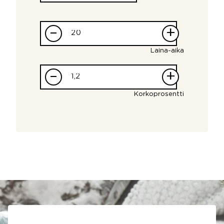
–
+
Laina-aika
–
+
Korkoprosentti