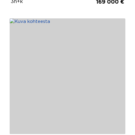
3h+k
169 000 €