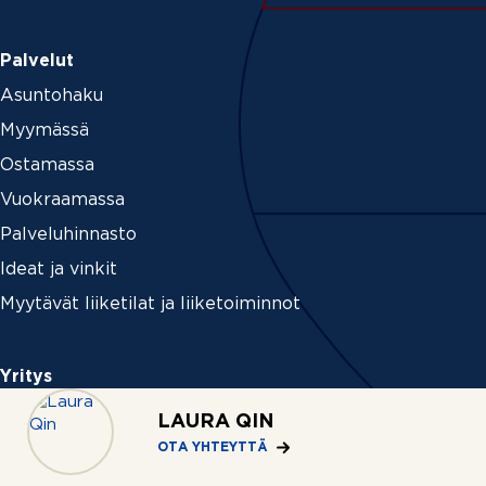
Palvelut
Asuntohaku
Myymässä
Ostamassa
Vuokraamassa
Palveluhinnasto
Ideat ja vinkit
Myytävät liiketilat ja liiketoiminnot
Yritys
Tietoa REMAXista
LAURA QIN
Medialle
OTA YHTEYTTÄ
Uutiset ja tiedotteet