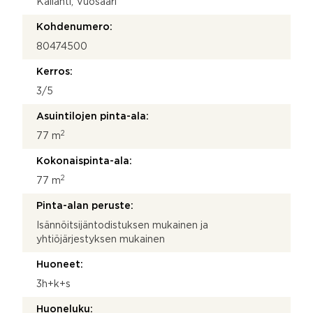
Kallahti, Vuosaari
Kohdenumero:
80474500
Kerros:
3/5
Asuintilojen pinta-ala:
2
77 m
Kokonaispinta-ala:
2
77 m
Pinta-alan peruste:
Isännöitsijäntodistuksen mukainen ja
yhtiöjärjestyksen mukainen
Huoneet:
3h+k+s
Huoneluku: