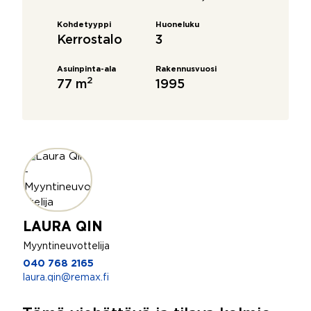
Kohdetyyppi
Huoneluku
Kerrostalo
3
Asuinpinta-ala
Rakennusvuosi
2
77 m
1995
LAURA QIN
Myyntineuvottelija
040 768 2165
laura.qin@remax.fi