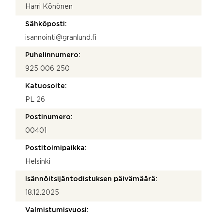
Harri Könönen
Sähköposti:
isannointi@granlund.fi
Puhelinnumero:
925 006 250
Katuosoite:
PL 26
Postinumero:
00401
Postitoimipaikka:
Helsinki
Isännöitsijäntodistuksen päivämäärä:
18.12.2025
Valmistumisvuosi: