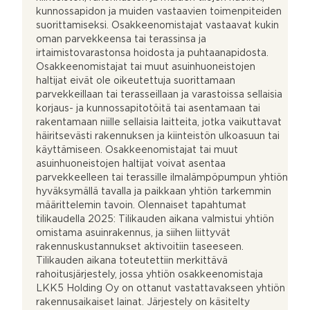
kunnossapidon ja muiden vastaavien toimenpiteiden
suorittamiseksi. Osakkeenomistajat vastaavat kukin
oman parvekkeensa tai terassinsa ja
irtaimistovarastonsa hoidosta ja puhtaanapidosta.
Osakkeenomistajat tai muut asuinhuoneistojen
haltijat eivät ole oikeutettuja suorittamaan
parvekkeillaan tai terasseillaan ja varastoissa sellaisia
korjaus- ja kunnossapitotöitä tai asentamaan tai
rakentamaan niille sellaisia laitteita, jotka vaikuttavat
häiritsevästi rakennuksen ja kiinteistön ulkoasuun tai
käyttämiseen. Osakkeenomistajat tai muut
asuinhuoneistojen haltijat voivat asentaa
parvekkeelleen tai terassille ilmalämpöpumpun yhtiön
hyväksymällä tavalla ja paikkaan yhtiön tarkemmin
määrittelemin tavoin. Olennaiset tapahtumat
tilikaudella 2025: Tilikauden aikana valmistui yhtiön
omistama asuinrakennus, ja siihen liittyvät
rakennuskustannukset aktivoitiin taseeseen.
Tilikauden aikana toteutettiin merkittävä
rahoitusjärjestely, jossa yhtiön osakkeenomistaja
LKK5 Holding Oy on ottanut vastattavakseen yhtiön
rakennusaikaiset lainat. Järjestely on käsitelty