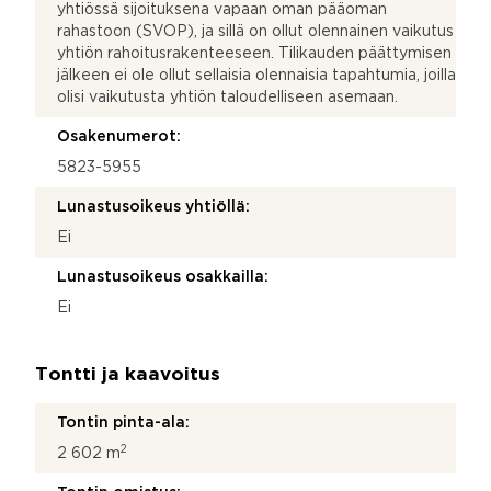
yhtiössä sijoituksena vapaan oman pääoman
rahastoon (SVOP), ja sillä on ollut olennainen vaikutus
yhtiön rahoitusrakenteeseen. Tilikauden päättymisen
jälkeen ei ole ollut sellaisia olennaisia tapahtumia, joilla
olisi vaikutusta yhtiön taloudelliseen asemaan.
Osakenumerot:
5823-5955
Lunastusoikeus yhtiöllä:
Ei
Lunastusoikeus osakkailla:
Ei
Tontti ja kaavoitus
Tontin pinta-ala:
2
2 602 m