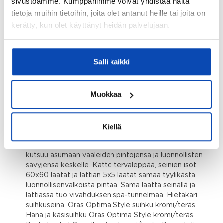
sivustoamme. Kumppanimme voivat yhdistää näitä
joka houkuttelee rentoutumaan ja viettämään aikaa
tietoja muihin tietoihin, joita olet antanut heille tai joita on
yhdessä. Rauhallisen luonteva Classic-sisustusteema
kutsuu asumaan vaaleiden pintojensa ja luonnollisten
kerätty, kun olet käyttänyt heidän palvelujaan.
sävyjensä keskelle. Ajattomat valinnat jättävät tilaa
leikitellä rohkeammilla sisustusväreillä tai jatkaa
sisustuksella materiaalien ja värien miellyttävän
Salli kaikki
rauhallista linjaa. Puustellin keittiö. Keittiöhana Oras
Optima Style, kromi. Keraaminen taso ABL Harmony
12 mm. Allas Stala Lagom -40 tai -50. Vetimet |
Muokkaa
Puustellin lippavedin Cashmere. Keittiön ovet ja
etusarjat | Puustelli Cashmere. Siemensin
kodinkoneet.
Kiellä
Kylpyhuoneen kuvaus:
Classic: Rauhallisen luonteva Classic-sisustusteema
kutsuu asumaan vaaleiden pintojensa ja luonnollisten
sävyjensä keskelle. Katto tervaleppää, seinien isot
60x60 laatat ja lattian 5x5 laatat samaa tyylikästä,
luonnollisenvalkoista pintaa. Sama laatta seinällä ja
lattiassa tuo vivahduksen spa-tunnelmaa. Hietakari
suihkuseinä, Oras Optima Style suihku kromi/teräs.
Hana ja käsisuihku Oras Optima Style kromi/teräs.