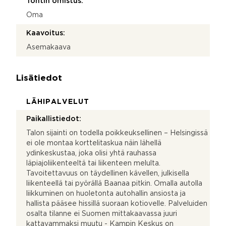
Tontin omistus:
Oma
Kaavoitus:
Asemakaava
Lisätiedot
LÄHIPALVELUT
Paikallistiedot:
Talon sijainti on todella poikkeuksellinen – Helsingissä
ei ole montaa korttelitaskua näin lähellä
ydinkeskustaa, joka olisi yhtä rauhassa
läpiajoliikenteeltä tai liikenteen melulta.
Tavoitettavuus on täydellinen kävellen, julkisella
liikenteellä tai pyörällä Baanaa pitkin. Omalla autolla
liikkuminen on huoletonta autohallin ansiosta ja
hallista pääsee hissillä suoraan kotiovelle. Palveluiden
osalta tilanne ei Suomen mittakaavassa juuri
kattavammaksi muutu - Kampin Keskus on