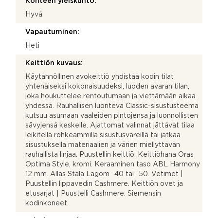
Kohteen yleiskunto:
Hyvä
Vapautuminen:
Heti
Keittiön kuvaus:
Käytännöllinen avokeittiö yhdistää kodin tilat
yhtenäiseksi kokonaisuudeksi, luoden avaran tilan,
joka houkuttelee rentoutumaan ja viettämään aikaa
yhdessä. Rauhallisen luonteva Classic-sisustusteema
kutsuu asumaan vaaleiden pintojensa ja luonnollisten
sävyjensä keskelle. Ajattomat valinnat jättävät tilaa
leikitellä rohkeammilla sisustusväreillä tai jatkaa
sisustuksella materiaalien ja värien miellyttävän
rauhallista linjaa. Puustellin keittiö. Keittiöhana Oras
Optima Style, kromi. Keraaminen taso ABL Harmony
12 mm. Allas Stala Lagom -40 tai -50. Vetimet |
Puustellin lippavedin Cashmere. Keittiön ovet ja
etusarjat | Puustelli Cashmere. Siemensin
kodinkoneet.