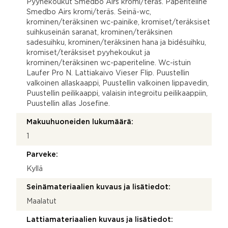
Pyyhekoukut Smedbo Airs kromi/teräs. Paperiteline
Smedbo Airs kromi/teräs. Seinä-wc,
krominen/teräksinen wc-painike, kromiset/teräksiset
suihkuseinän saranat, krominen/teräksinen
sadesuihku, krominen/teräksinen hana ja bidésuihku,
kromiset/teräksiset pyyhekoukut ja
krominen/teräksinen wc-paperiteline. Wc-istuin
Laufer Pro N. Lattiakaivo Vieser Flip. Puustellin
valkoinen allaskaappi, Puustellin valkoinen lippavedin,
Puustellin peilikaappi, valaisin integroitu peilikaappiin,
Puustellin allas Josefine.
Makuuhuoneiden lukumäärä:
1
Parveke:
Kyllä
Seinämateriaalien kuvaus ja lisätiedot:
Maalatut
Lattiamateriaalien kuvaus ja lisätiedot: