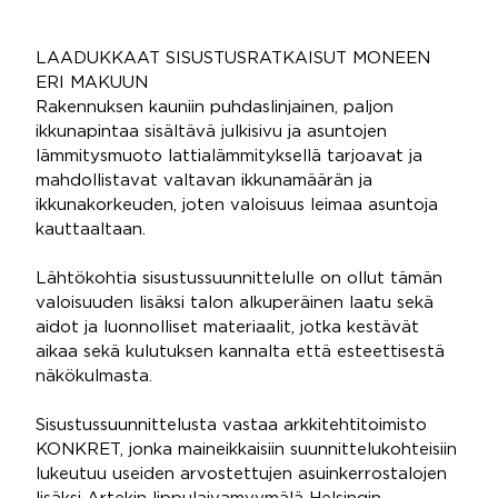
LAADUKKAAT SISUSTUSRATKAISUT MONEEN
ERI MAKUUN
Rakennuksen kauniin puhdaslinjainen, paljon
ikkunapintaa sisältävä julkisivu ja asuntojen
lämmitysmuoto lattialämmityksellä tarjoavat ja
mahdollistavat valtavan ikkunamäärän ja
ikkunakorkeuden, joten valoisuus leimaa asuntoja
kauttaaltaan.
Lähtökohtia sisustussuunnittelulle on ollut tämän
valoisuuden lisäksi talon alkuperäinen laatu sekä
aidot ja luonnolliset materiaalit, jotka kestävät
aikaa sekä kulutuksen kannalta että esteettisestä
näkökulmasta.
Sisustussuunnittelusta vastaa arkkitehtitoimisto
KONKRET, jonka maineikkaisiin suunnittelukohteisiin
lukeutuu useiden arvostettujen asuinkerrostalojen