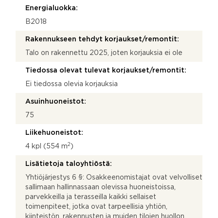
Energialuokka:
B2018
Rakennukseen tehdyt korjaukset/remontit:
Talo on rakennettu 2025, joten korjauksia ei ole
Tiedossa olevat tulevat korjaukset/remontit:
Ei tiedossa olevia korjauksia
Asuinhuoneistot:
75
Liikehuoneistot:
2
4 kpl (554 m
)
Lisätietoja taloyhtiöstä:
Yhtiöjärjestys 6 §: Osakkeenomistajat ovat velvolliset
sallimaan hallinnassaan olevissa huoneistoissa,
parvekkeilla ja terasseilla kaikki sellaiset
toimenpiteet, jotka ovat tarpeellisia yhtiön,
kiinteistön, rakennusten ja muiden tilojen huollon,