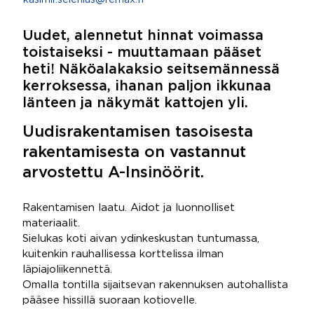
kasimir.selenius@remax.fi
Uudet, alennetut hinnat voimassa
toistaiseksi - muuttamaan pääset
heti! Näköalakaksio seitsemännessä
kerroksessa, ihanan paljon ikkunaa
länteen ja näkymät kattojen yli.
Uudisrakentamisen tasoisesta
rakentamisesta on vastannut
arvostettu A-Insinöörit.
Rakentamisen laatu. Aidot ja luonnolliset
materiaalit.
Sielukas koti aivan ydinkeskustan tuntumassa,
kuitenkin rauhallisessa korttelissa ilman
läpiajoliikennettä.
Omalla tontilla sijaitsevan rakennuksen autohallista
pääsee hissillä suoraan kotiovelle.