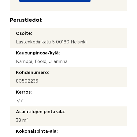
o
j
a
Perustiedot
*
Osoite:
Lastenkodinkatu 5 00180 Helsinki
Kaupunginosa/kylä:
Kamppi, Töölö, Ullanlinna
Kohdenumero:
80502236
Kerros:
7/7
Asuintilojen pinta-ala:
2
38 m
Kokonaispinta-ala: