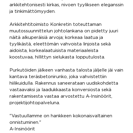
arkkitehtonisesti kirkas, nivoen tyylikseen eleganssin
ja tinkimättömyyden.
Arkkitehtitoimisto Konkretin toteuttaman
muutossuunnittelun johtolankana on pidetty juuri
näitä alkuperäisiä arvoja; korkeaa laatua ja
tyylikästä, eleettömän vahvoista linjoista sekä
aidoista, korkealaatuisista materiaaleista
koostuvaa, hillittyn sielukasta lopputulosta.
Purkutöiden jälkeen vanhasta talosta jäljelle jäi vain
kantava teräsbetonirunko, joka vahvistettiin
hiilikuidulla. Rakennus saneerataan uudiskohdetta
vastaavaksi ja laadukkaasta konversiosta sekä
rakentamisesta vastaa arvostettu A-Insinöörit,
projektijohtopalveluna.
"Vastuullamme on hankkeen kokonaisvaltainen
onnistuminen."
A-Insinöörit