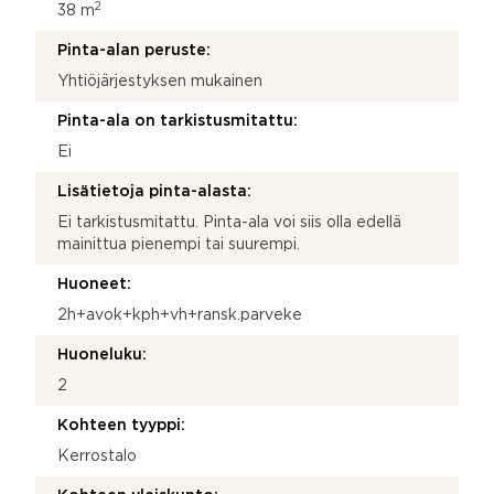
2
38 m
Pinta-alan peruste:
Yhtiöjärjestyksen mukainen
Pinta-ala on tarkistusmitattu:
Ei
Lisätietoja pinta-alasta:
Ei tarkistusmitattu. Pinta-ala voi siis olla edellä
mainittua pienempi tai suurempi.
Huoneet:
2h+avok+kph+vh+ransk.parveke
Huoneluku:
2
Kohteen tyyppi:
Kerrostalo