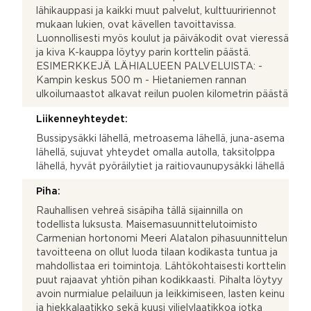
lähikauppasi ja kaikki muut palvelut, kulttuuririennot
mukaan lukien, ovat kävellen tavoittavissa.
Luonnollisesti myös koulut ja päiväkodit ovat vieressä
ja kiva K-kauppa löytyy parin korttelin päästä.
ESIMERKKEJÄ LÄHIALUEEN PALVELUISTA: -
Kampin keskus 500 m - Hietaniemen rannan
ulkoilumaastot alkavat reilun puolen kilometrin päästä
Liikenneyhteydet:
Bussipysäkki lähellä, metroasema lähellä, juna-asema
lähellä, sujuvat yhteydet omalla autolla, taksitolppa
lähellä, hyvät pyöräilytiet ja raitiovaunupysäkki lähellä
Piha:
Rauhallisen vehreä sisäpiha tällä sijainnilla on
todellista luksusta. Maisemasuunnittelutoimisto
Carmenian hortonomi Meeri Alatalon pihasuunnittelun
tavoitteena on ollut luoda tilaan kodikasta tuntua ja
mahdollistaa eri toimintoja. Lähtökohtaisesti korttelin
puut rajaavat yhtiön pihan kodikkaasti. Pihalta löytyy
avoin nurmialue pelailuun ja leikkimiseen, lasten keinu
ja hiekkalaatikko sekä kuusi viljelylaatikkoa jotka