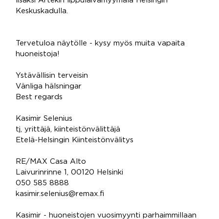
lisäksi Artekin lippulaivamyymälä Helsingin
Keskuskadulla.
Tervetuloa näytölle - kysy myös muita vapaita
huoneistoja!
Ystävällisin terveisin
Vänliga hälsningar
Best regards
Kasimir Selenius
tj, yrittäjä, kiinteistönvälittäjä
Etelä-Helsingin Kiinteistönvälitys
RE/MAX Casa Alto
Laivurinrinne 1, 00120 Helsinki
050 585 8888
kasimir.selenius@remax.fi
Kasimir - huoneistojen vuosimyynti parhaimmillaan