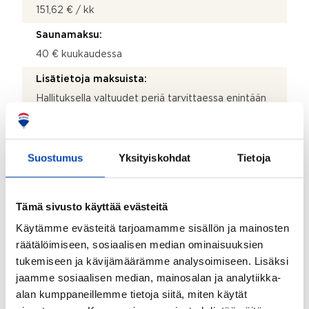
151,62 € / kk
Saunamaksu:
40 € kuukaudessa
Lisätietoja maksuista:
Hallituksella valtuudet periä tarvittaessa enintään
kaksi (2) ylimääräistä hoitovastiketta. Valtuus
voimassa seuraavan kevään varsinaiseen
yhtiökokoukseen saakka. Hallituksella valtuudet
tarkistaa pääomavastikkeen tasoa tarpeen vaatiessa.
Suostumus
Yksityiskohdat
Tietoja
Huoneistoilta peritään osakemäärään perustuvaa
vesimaksuennakkoa. Tasauksille ei ole vielä
vakiintunutta käytäntöä.
Tämä sivusto käyttää evästeitä
Käytämme evästeitä tarjoamamme sisällön ja mainosten
Kohteen kuvaus
räätälöimiseen, sosiaalisen median ominaisuuksien
tukemiseen ja kävijämäärämme analysoimiseen. Lisäksi
Keittiön kuvaus:
jaamme sosiaalisen median, mainosalan ja analytiikka-
Käytännöllinen avokeittiö yhdistää kodin tilat
alan kumppaneillemme tietoja siitä, miten käytät
yhtenäiseksi kokonaisuudeksi, luoden avaran tilan,