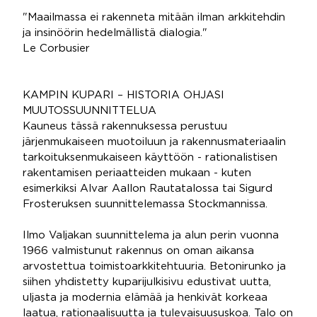
"Maailmassa ei rakenneta mitään ilman arkkitehdin
ja insinöörin hedelmällistä dialogia."
Le Corbusier
KAMPIN KUPARI – HISTORIA OHJASI
MUUTOSSUUNNITTELUA
Kauneus tässä rakennuksessa perustuu
järjenmukaiseen muotoiluun ja rakennusmateriaalin
tarkoituksenmukaiseen käyttöön - rationalistisen
rakentamisen periaatteiden mukaan - kuten
esimerkiksi Alvar Aallon Rautatalossa tai Sigurd
Frosteruksen suunnittelemassa Stockmannissa.
Ilmo Valjakan suunnittelema ja alun perin vuonna
1966 valmistunut rakennus on oman aikansa
arvostettua toimistoarkkitehtuuria. Betonirunko ja
siihen yhdistetty kuparijulkisivu edustivat uutta,
uljasta ja modernia elämää ja henkivät korkeaa
laatua, rationaalisuutta ja tulevaisuususkoa. Talo on