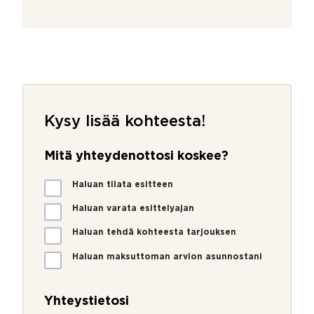
Kysy lisää kohteesta!
Mitä yhteydenottosi koskee?
M
Haluan tilata esitteen
i
t
Haluan varata esittelyajan
ä
Haluan tehdä kohteesta tarjouksen
y
h
Haluan maksuttoman arvion asunnostani
t
e
y
Yhteystietosi
d