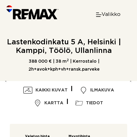
Skip
to
Valikko
content
Lastenkodinkatu 5 A, Helsinki |
Kamppi, Töölö, Ullanlinna
2
388 000 € |
38 m
| Kerrostalo |
2h+avok+kph+vh+ransk.parveke
KAIKKI KUVAT
ILMAKUVA
KARTTA
TIEDOT
Velaton hinta
Myyntihinta