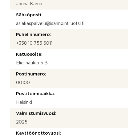
Jonna Kärnä
Sähköposti:
asiakaspalvelu@isannointiluotsi.fi
Puhelinnumero:
+358 10 755 6011
Katuosoite:
Elielinaukio 5 B
Postinumero:
00100
Postitoimipaikka:
Helsinki
Valmistumisvuosi:
2025
Käyttöönottovuosi: