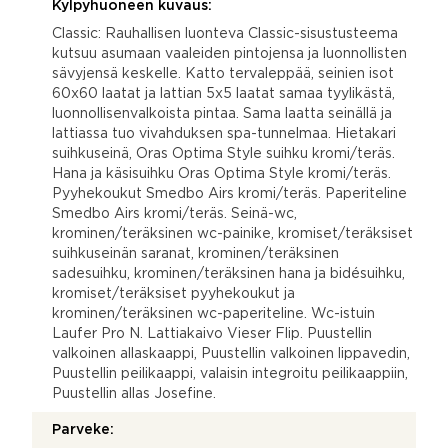
Kylpyhuoneen kuvaus:
Classic: Rauhallisen luonteva Classic-sisustusteema
kutsuu asumaan vaaleiden pintojensa ja luonnollisten
sävyjensä keskelle. Katto tervaleppää, seinien isot
60x60 laatat ja lattian 5x5 laatat samaa tyylikästä,
luonnollisenvalkoista pintaa. Sama laatta seinällä ja
lattiassa tuo vivahduksen spa-tunnelmaa. Hietakari
suihkuseinä, Oras Optima Style suihku kromi/teräs.
Hana ja käsisuihku Oras Optima Style kromi/teräs.
Pyyhekoukut Smedbo Airs kromi/teräs. Paperiteline
Smedbo Airs kromi/teräs. Seinä-wc,
krominen/teräksinen wc-painike, kromiset/teräksiset
suihkuseinän saranat, krominen/teräksinen
sadesuihku, krominen/teräksinen hana ja bidésuihku,
kromiset/teräksiset pyyhekoukut ja
krominen/teräksinen wc-paperiteline. Wc-istuin
Laufer Pro N. Lattiakaivo Vieser Flip. Puustellin
valkoinen allaskaappi, Puustellin valkoinen lippavedin,
Puustellin peilikaappi, valaisin integroitu peilikaappiin,
Puustellin allas Josefine.
Parveke: