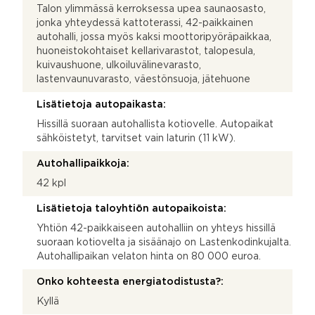
Talon ylimmässä kerroksessa upea saunaosasto,
jonka yhteydessä kattoterassi, 42-paikkainen
autohalli, jossa myös kaksi moottoripyöräpaikkaa,
huoneistokohtaiset kellarivarastot, talopesula,
kuivaushuone, ulkoiluvälinevarasto,
lastenvaunuvarasto, väestönsuoja, jätehuone
Lisätietoja autopaikasta:
Hissillä suoraan autohallista kotiovelle. Autopaikat
sähköistetyt, tarvitset vain laturin (11 kW).
Autohallipaikkoja:
42 kpl
Lisätietoja taloyhtiön autopaikoista:
Yhtiön 42-paikkaiseen autohalliin on yhteys hissillä
suoraan kotiovelta ja sisäänajo on Lastenkodinkujalta.
Autohallipaikan velaton hinta on 80 000 euroa.
Onko kohteesta energiatodistusta?:
Kyllä