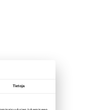
Tietoja
 ominaisuuksien tukemiseen