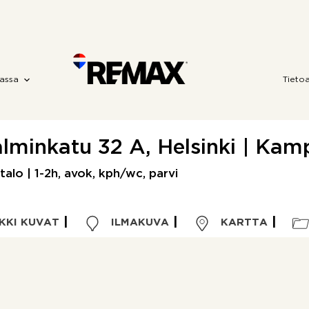
assa
Tieto
lminkatu 32 A, Helsinki | Kam
talo | 1-2h, avok, kph/wc, parvi
KKI KUVAT
ILMAKUVA
KARTTA
Kohdetyyppi