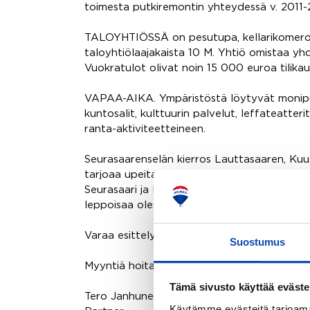
toimesta putkiremontin yhteydessä v. 2011-
TALOYHTIÖSSÄ on pesutupa, kellarikomerot
taloyhtiölaajakaista 10 M. Yhtiö omistaa yhd
Vuokratulot olivat noin 15 000 euroa tilika
VAPAA-AIKA. Ympäristöstä löytyvät monipuo
kuntosalit, kulttuurin palvelut, leffateatteri
ranta-aktiviteetteineen.
Seurasaarenselän kierros Lauttasaaren, Kuu
tarjoaa upeita saaristomaismaisemia. Mahtav
Seurasaari ja Mustasaari, joissa riittää nähtä
leppoisaa oleskelua.
Varaa esittely ja tervetuloa tutustumaan k
Suostumus
Myyntiä hoitaa,
Tämä sivusto käyttää eväste
Tero Janhunen
Käytämme evästeitä tarjoama