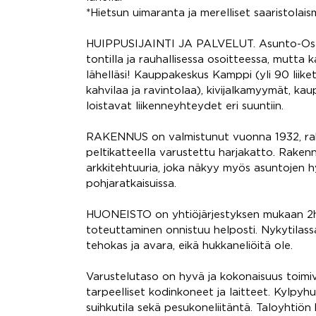
*Hietsun uimaranta ja merelliset saaristolais
HUIPPUSIJAINTI JA PALVELUT. Asunto-Osake
tontilla ja rauhallisessa osoitteessa, mutta 
lähelläsi! Kauppakeskus Kamppi (yli 90 liike
kahvilaa ja ravintolaa), kivijalkamyymät, kau
loistavat liikenneyhteydet eri suuntiin.
RAKENNUS on valmistunut vuonna 1932, raken
peltikatteella varustettu harjakatto. Rakenn
arkkitehtuuria, joka näkyy myös asuntojen hy
pohjaratkaisuissa.
HUONEISTO on yhtiöjärjestyksen mukaan 2
toteuttaminen onnistuu helposti. Nykytilass
tehokas ja avara, eikä hukkaneliöitä ole.
Varustelutaso on hyvä ja kokonaisuus toimiv
tarpeelliset kodinkoneet ja laitteet. Kylpyhu
suihkutila sekä pesukoneliitäntä. Taloyhtiö