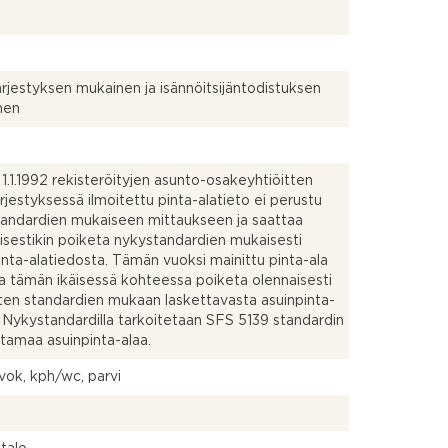
ärjestyksen mukainen ja isännöitsijäntodistuksen
nen
1.1.1992 rekisteröityjen asunto-osakeyhtiöitten
ärjestyksessä ilmoitettu pinta-alatieto ei perustu
andardien mukaiseen mittaukseen ja saattaa
isestikin poiketa nykystandardien mukaisesti
inta-alatiedosta. Tämän vuoksi mainittu pinta-ala
a tämän ikäisessä kohteessa poiketa olennaisesti
ten standardien mukaan laskettavasta asuinpinta-
. Nykystandardilla tarkoitetaan SFS 5139 standardin
ttamaa asuinpinta-alaa.
avok, kph/wc, parvi