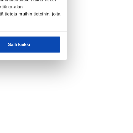
tiikka-alan
ietoja muihin tietoihin, joita
Salli kaikki