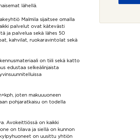
o
maisemat lähellä.
j
a
*
yhtiö Malmila sijaitsee omalla
kaikki palvelut ovat kätevästi
ttä ja palvelua sekä lähes 50
pat, kahvilat, ruokaravintolat sekä
nusmateriaali on tiili sekä katto
us edustaa selkeälinjaista
vinsuunnitelluissa
h+kph, joten makuuuoneen
aan pohjaratkaisu on todella
a. Avokeittiössä on kaikki
one on tilava ja siellä on kunnon
n kylpyhuoneet on uusittu yhtiön