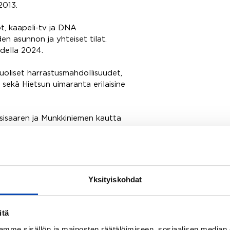
2013.
, kaapeli-tv ja DNA
en asunnon ja yhteiset tilat.
udella 2024.
liset harrastusmahdollisuudet,
t sekä Hietsun uimaranta erilaisine
sisaaren ja Munkkiniemen kautta
ia päiväretkikohteita ovat
vää ja tekemistä tai sitten vain
ohteeseen!
Yksityiskohdat
itä
mme sisällön ja mainosten räätälöimiseen, sosiaalisen median