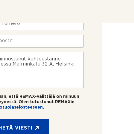
uan, että REMAX-välittäjä on minuun
eydessä. Olen tutustunut REMAXin
tosuojaselosteeseen
.
HETÄ VIESTI