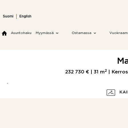
Skip
to
content
Suomi
English
Asuntohaku
Myymässä
Ostamassa
Vuokraam
Ma
2
232 730 € |
31 m
| Kerros
KAI
Velaton hinta
Myyntihinta