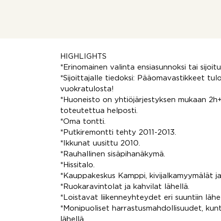
puh. 045 162 4088
tero.janhunen@remax.fi
RE/MAX Elegance
Fabianinkatu 21, 00130 Helsinki
HIGHLIGHTS
*Erinomainen valinta ensiasunnoksi tai sijoi
*Sijoittajalle tiedoksi: Pääomavastikkeet t
vuokratulosta!
*Huoneisto on yhtiöjärjestyksen mukaan 2h
toteutettua helposti.
*Oma tontti.
*Putkiremontti tehty 2011-2013.
*Ikkunat uusittu 2010.
*Rauhallinen sisäpihanäkymä.
*Hissitalo.
*Kauppakeskus Kamppi, kivijalkamyymälät ja
*Ruokaravintolat ja kahvilat lähellä.
*Loistavat liikenneyhteydet eri suuntiin lähel
*Monipuoliset harrastusmahdollisuudet, kuntos
lähellä.