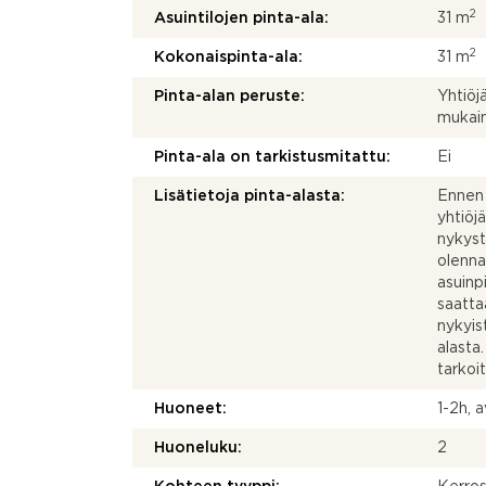
2
Asuintilojen pinta-ala:
31 m
2
Kokonaispinta-ala:
31 m
Pinta-alan peruste:
Yhtiöj
mukai
Pinta-ala on tarkistusmitattu:
Ei
Lisätietoja pinta-alasta:
Ennen 
yhtiöj
nykyst
olenna
asuinp
saatta
nykyis
alasta
tarkoi
Huoneet:
1-2h, 
Huoneluku:
2