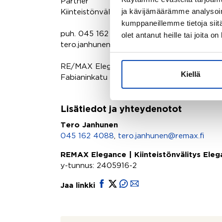
Partner
ja kävijämäärämme analysoim
Kiinteistönvälittäjä, LKV, LVV, kaupanvahvis
kumppaneillemme tietoja siitä
olet antanut heille tai joita o
puh. 045 162 4088
tero.janhunen@remax.fi
RE/MAX Elegance
Kiellä
Fabianinkatu 21, 00130 Helsinki
Lisätiedot ja yhteydenotot
Tero Janhunen
045 162 4088
,
tero.janhunen@remax.fi
REMAX Elegance | Kiinteistönvälitys Ele
y-tunnus: 2405916-2
Jaa linkki