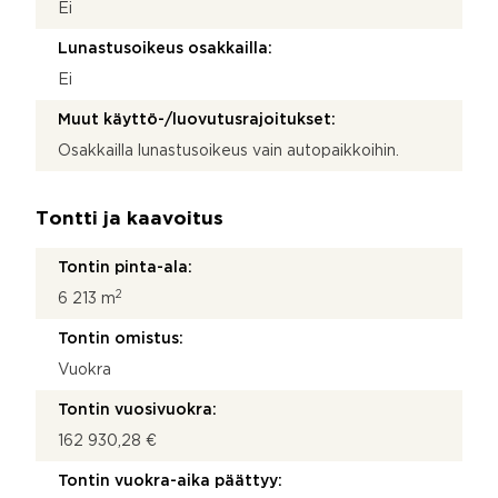
Ei
Lunastusoikeus osakkailla:
Ei
Muut käyttö-/luovutusrajoitukset:
Osakkailla lunastusoikeus vain autopaikkoihin.
Tontti ja kaavoitus
Tontin pinta-ala:
2
6 213 m
Tontin omistus:
Vuokra
Tontin vuosivuokra:
162 930,28 €
Tontin vuokra-aika päättyy: