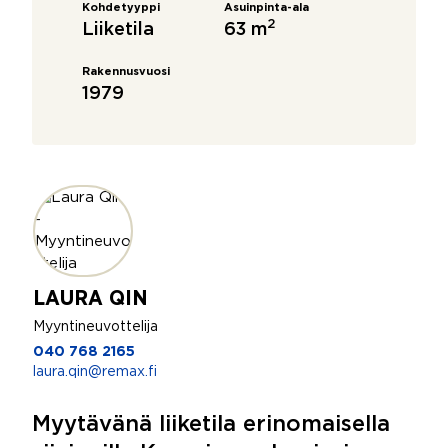
Kohdetyyppi
Asuinpinta-ala
2
Liiketila
63 m
Rakennusvuosi
1979
LAURA QIN
Myyntineuvottelija
040 768 2165
laura.qin@remax.fi
Myytävänä liiketila erinomaisella