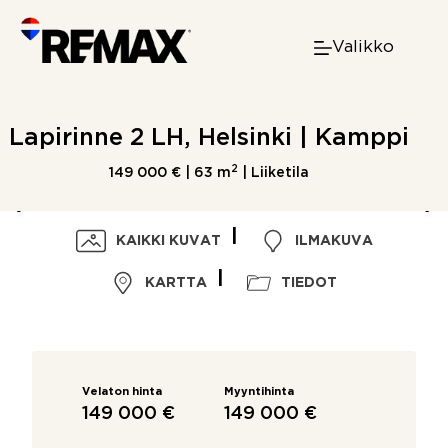
Skip
to
Valikko
content
Lapirinne 2 LH, Helsinki | Kamppi
2
149 000 € |
63 m
| Liiketila
KAIKKI KUVAT
ILMAKUVA
KARTTA
TIEDOT
Velaton hinta
Myyntihinta
149 000 €
149 000 €