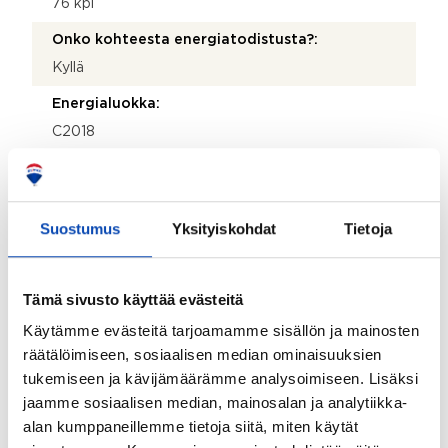
76 kpl
Onko kohteesta energiatodistusta?:
Kyllä
Energialuokka:
C2018
Kunnossapitotarveselvitys tehty:
2023
Suostumus
Yksityiskohdat
Tietoja
Asbestikartoitus:
Ei
Rakennukseen tehdyt korjaukset/remontit:
Tämä sivusto käyttää evästeitä
2025 Sisäänvedetyt parvekkeet kuntotutkimus
Käytämme evästeitä tarjoamamme sisällön ja mainosten
2024 Johtoreitit paloalueiden välisten läpivientien
räätälöimiseen, sosiaalisen median ominaisuuksien
tiivistys 2024 Sisäänvedetyt parvekkeet
tukemiseen ja kävijämäärämme analysoimiseen. Lisäksi
parvekepieliseinien betonikorjaukset 2023
jaamme sosiaalisen median, mainosalan ja analytiikka-
Kattoterassien katteet 2021 Kattoterassit 2018
Autohalli luiskan sulanapito 2018 Märkätilakorjauksia
alan kumppaneillemme tietoja siitä, miten käytät
2018 Patteriverkoston alipaineilmanpoistin 2018