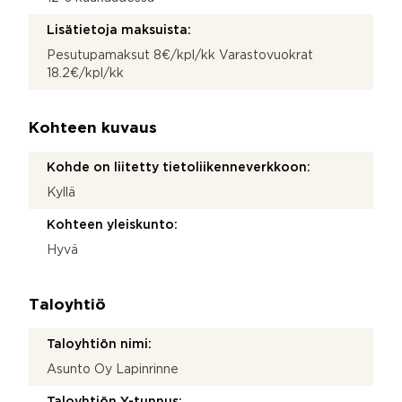
Lisätietoja maksuista:
Pesutupamaksut 8€/kpl/kk Varastovuokrat
18.2€/kpl/kk
Kohteen kuvaus
Kohde on liitetty tietoliikenneverkkoon:
Kyllä
Kohteen yleiskunto:
Hyvä
Taloyhtiö
Taloyhtiön nimi:
Asunto Oy Lapinrinne
Taloyhtiön Y-tunnus: