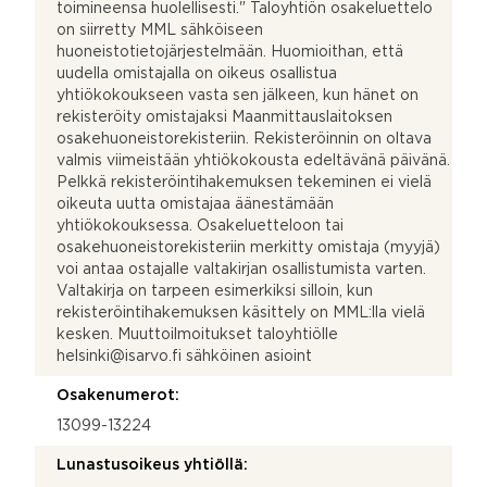
toimineensa huolellisesti." Taloyhtiön osakeluettelo
on siirretty MML sähköiseen
huoneistotietojärjestelmään. Huomioithan, että
uudella omistajalla on oikeus osallistua
yhtiökokoukseen vasta sen jälkeen, kun hänet on
rekisteröity omistajaksi Maanmittauslaitoksen
osakehuoneistorekisteriin. Rekisteröinnin on oltava
valmis viimeistään yhtiökokousta edeltävänä päivänä.
Pelkkä rekisteröintihakemuksen tekeminen ei vielä
oikeuta uutta omistajaa äänestämään
yhtiökokouksessa. Osakeluetteloon tai
osakehuoneistorekisteriin merkitty omistaja (myyjä)
voi antaa ostajalle valtakirjan osallistumista varten.
Valtakirja on tarpeen esimerkiksi silloin, kun
rekisteröintihakemuksen käsittely on MML:lla vielä
kesken. Muuttoilmoitukset taloyhtiölle
helsinki@isarvo.fi sähköinen asioint
Osakenumerot:
13099-13224
Lunastusoikeus yhtiöllä: