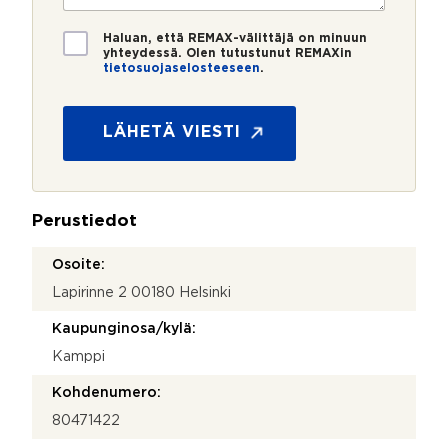
o
i
e
*
*
T
r
Haluan, että REMAX-välittäjä on minuun
i
o
yhteydessä. Olen tutustunut REMAXin
tietosuojaselosteeseen
.
e
*
t
o
s
LÄHETÄ VIESTI
u
o
j
a
Perustiedot
*
Osoite:
Lapirinne 2 00180 Helsinki
Kaupunginosa/kylä:
Kamppi
Kohdenumero:
80471422