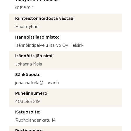
0119591-1
Kiinteistönhoidosta vastaa:
Huoltoyhtiö
Isännöitsijätoimisto:
Isännöintipalvelu Isarvo Oy Helsinki
Isännöitsijän nimi:
Johanna Kela
Sähköposti:
johanna.kela@isarvo.fi
Puhelinnumero:
403 583 219
Katuosoite:
Ruoholahdenkatu 14
Postinumero: