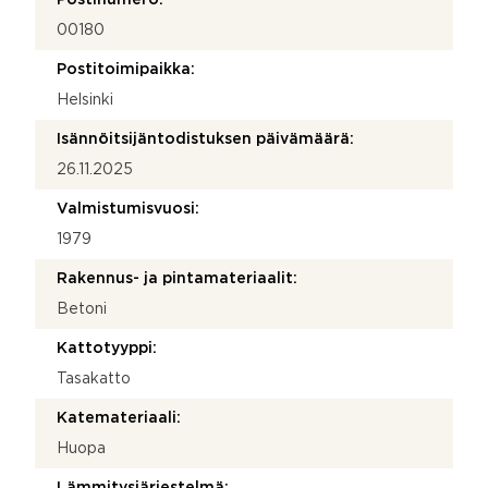
00180
Postitoimipaikka:
Helsinki
Isännöitsijäntodistuksen päivämäärä:
26.11.2025
Valmistumisvuosi:
1979
Rakennus- ja pintamateriaalit:
Betoni
Kattotyyppi:
Tasakatto
Katemateriaali:
Huopa
Lämmitysjärjestelmä: