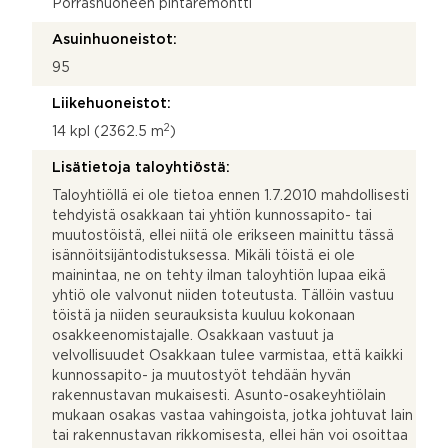
Porrashuoneen pintaremontti
Asuinhuoneistot:
95
Liikehuoneistot:
2
14 kpl (2362.5 m
)
Lisätietoja taloyhtiöstä:
Taloyhtiöllä ei ole tietoa ennen 1.7.2010 mahdollisesti
tehdyistä osakkaan tai yhtiön kunnossapito- tai
muutostöistä, ellei niitä ole erikseen mainittu tässä
isännöitsijäntodistuksessa. Mikäli töistä ei ole
mainintaa, ne on tehty ilman taloyhtiön lupaa eikä
yhtiö ole valvonut niiden toteutusta. Tällöin vastuu
töistä ja niiden seurauksista kuuluu kokonaan
osakkeenomistajalle. Osakkaan vastuut ja
velvollisuudet Osakkaan tulee varmistaa, että kaikki
kunnossapito- ja muutostyöt tehdään hyvän
rakennustavan mukaisesti. Asunto-osakeyhtiölain
mukaan osakas vastaa vahingoista, jotka johtuvat lain
tai rakennustavan rikkomisesta, ellei hän voi osoittaa