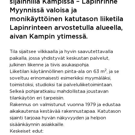
sijainnilla Kampissa – Lapinrinne
Myynnissä valoisa ja
monikäyttöinen katutason liiketila
Lapinrinteen arvostetulla alueella,
aivan Kampin ytimessä.
Tila sijaitsee vilkkaalla ja hyvin saavutettavalla
paikalla, jossa yhdistyvät keskustan palvelut,
julkinen liikenne ja tiivis asukaspohja.
2
Liiketilan käytännöllinen pinta-ala on 63 m
, ja se
soveltuu erinomaisesti esimerkiksi myymäläksi,
toimistoksi, studioksi tai palveluliiketoimintaan.
Selkeä pohjaratkaisu mahdollistaa joustavan
tilankäytön eri tarpeisiin.
Rakennus on valmistunut vuonna 1979 ja edustaa
aikakautensa kestävää rakennustapaa. Katutason
sijainti tarjoaa hyvän näkyvyyden ja helpon
sisäänkäynnin asiakkaille.
Keskeiset edut: