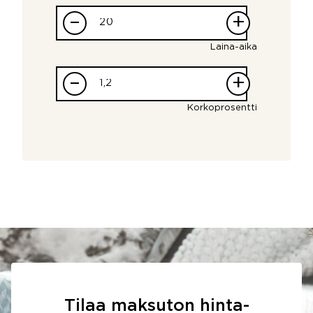
–
+
Laina-aika
–
+
Korkoprosentti
Tilaa maksuton hinta-