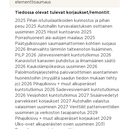
elementtisaumaus
Tiedossa olevat tulevat korjaukset/remontit:
2025 Pihan istutuslaatikoiden kunnostus ja pihan
pesu 2025 Autohallin turvavalaistuksen osittainen
uusiminen 2025 Hissit kuntoarvio 2025
Porrashuoneet ala-aulojen maalaus 2025
Päätyjulkisivujen saumaamattomien kohtien suojaus
2026 Ilmanvaihto lämmön talteenoton lisääminen,
PILP 2026 Jätevesiviemärit kuntotutkimus 2026
Kanavistot kanavien puhdistus ja ilmamäärien säätö
2026 Kaukolämpökeskus uusiminen 2026
Paloilmoitinjärjestelmä palovaroittimien asentaminen
huoneistoihin (myyjältä saadun tiedon mukaan tehty
jo) 2026 Pihajulkisivu + muut alkuperäiset
kuntotutkimus 2026 Sadevesiviemärit kuntotutkimus
2026 Vesijohdot kuntotutkimus 2027 Sisäänvedetyt
parvekkeet korjaukset 2027 Autohallin valaistus
valaisimien uusiminen 2027 Venttiilit patteriventtiilien
uusiminen ja verkoston tasapainotus 2029
Pihajulkisivu + muut alkuperäiset korjaukset 2029
Ulko-ovet alkuperäisten ovien uusiminen 2031