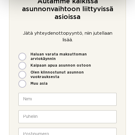
Autamme kaikissa
asunnonvaihtoon liittyvissä
asioissa
Jätä yhteydenottopyyntö, niin jutellaan
lisää.
M
Haluan varata maksuttoman
i
arviokäynnin
t
Kaipaan apua asunnon ostoon
e
Olen kiinnostunut asunnon
n
vuokrauksesta
v
Muu asia
o
i
N
m
i
m
m
e
i
P
o
*
u
l
h
l
e
P
a