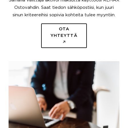
Samalla välittäjä aktivoi maksutta käyttöösi REMAX
Ostovahdin. Saat tiedon sähköpostiisi, kun juuri
sinun kriteereihisi sopivia kohteita tulee myyntiin.
OTA
YHTEYTTÄ