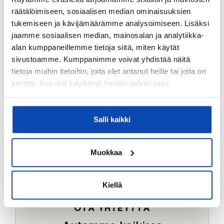
Ostotoimeksiantopalvelumme sopii myös esimerkiksi
räätälöimiseen, sosiaalisen median ominaisuuksien
sijoitus- ja vapaa-ajan asuntojen ostoon.
tukemiseen ja kävijämäärämme analysoimiseen. Lisäksi
jaamme sosiaalisen median, mainosalan ja analytiikka-
LUE LISÄÄ
alan kumppaneillemme tietoja siitä, miten käytät
sivustoamme. Kumppanimme voivat yhdistää näitä
tietoja muihin tietoihin, joita olet antanut heille tai joita on
kerätty, kun olet käyttänyt heidän palvelujaan.
Salli kaikki
Muokkaa
Kiellä
OTA YHTEYTTÄ