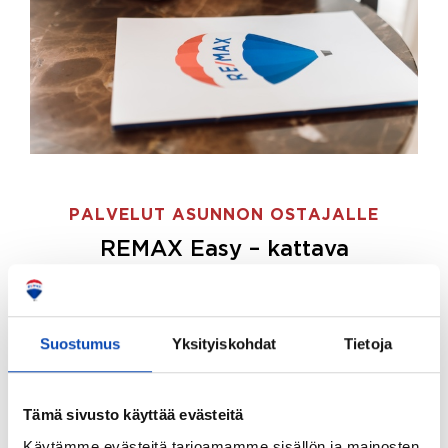
PALVELUT ASUNNON OSTAJALLE
REMAX Easy – kattava
palvelupaketti asunnon ostoon
REMAX Easy on palvelupakettimme asunnon
ostajille.
Tee ostotoimeksianto ja etsimme juuri
Suostumus
Yksityiskohdat
Tietoja
sinulle sopivan kodin, eikä sinun tarvitse nähdä
vaivaa sen löytämiseksi.
Tämä sivusto käyttää evästeitä
Hoidamme koko ostoprosessin puolestasi.
Käytämme evästeitä tarjoamamme sisällön ja mainosten