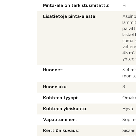
Pinta-ala on tarkistusmitattu:
Ei
Lisätietoja pinta-alasta:
Asuinp
lämmit
päivit
lasket
sama k
vähenn
45 m2 
yhtee
Huoneet:
3-4 mh
monito
Huoneluku:
8
Kohteen tyyppi:
Omako
Kohteen yleiskunto:
Hyvä
Vapautuminen:
Sopim
Keittiön kuvaus:
Sisään