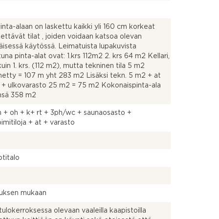
inta-alaan on laskettu kaikki yli 160 cm korkeat
ettävät tilat , joiden voidaan katsoa olevan
täisessä käytössä. Leimatuista lupakuvista
tuna pinta-alat ovat: 1.krs 112m2 2. krs 64 m2 Kellari,
uin 1. krs. (112 m2), mutta tekninen tila 5 m2
etty = 107 m yht 283 m2 Lisäksi tekn. 5 m2 + at
+ ulkovarasto 25 m2 = 75 m2 Kokonaispinta-ala
nsä 358 m2
 + oh + k+ rt + 3ph/wc + saunaosasto +
imitiloja + at + varasto
titalo
uksen mukaan
tulokerroksessa olevaan vaaleilla kaapistoilla