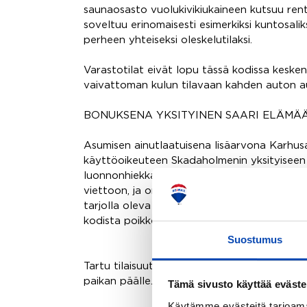
saunaosasto vuolukivikiukaineen kutsuu ren
soveltuu erinomaisesti esimerkiksi kuntosaliks
perheen yhteiseksi oleskelutilaksi.
Varastotilat eivät lopu tässä kodissa kesken
vaivattoman kulun tilavaan kahden auton aut
BONUKSENA YKSITYINEN SAARI ELÄMÄ
Asumisen ainutlaatuisena lisäarvona Karhus
käyttöoikeuteen Skadaholmenin yksityiseen
luonnonhiekkainen uimaranta tarjoaa täydell
viettoon, ja oma pienvenesatama tekee vene
tarjolla oleva etu tuo merellisen elämäntav
kodista poikkeuksellisen kokonaisuuden.
Suostumus
Tartu tilaisuuteen ja tule kokemaan tämän 
paikan päälle.
Tämä sivusto käyttää eväste
Käytämme evästeitä tarjoama