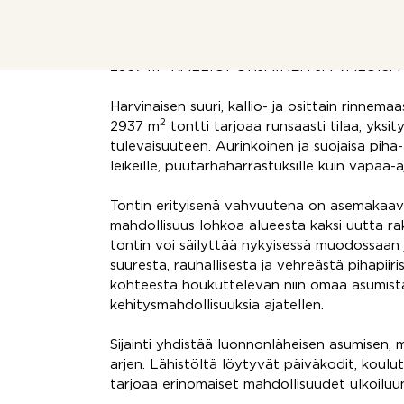
Katso esittelyvideo nettiportaalin painikkeell
https://youtu.be/in09jFkKaq0
2
2937 m
KALLIOPOHJAINEN JA VALOISA 
Harvinaisen suuri, kallio- ja osittain rinnema
2
2937 m
tontti tarjoaa runsaasti tilaa, yksit
tulevaisuuteen. Aurinkoinen ja suojaisa piha-
leikeille, puutarhaharrastuksille kuin vapaa-
Tontin erityisenä vahvuutena on asemaka
mahdollisuus lohkoa alueesta kaksi uutta ra
tontin voi säilyttää nykyisessä muodossaan j
suuresta, rauhallisesta ja vehreästä pihapii
kohteesta houkuttelevan niin omaa asumist
kehitysmahdollisuuksia ajatellen.
Sijainti yhdistää luonnonläheisen asumisen, 
arjen. Lähistöltä löytyvät päiväkodit, koulu
tarjoaa erinomaiset mahdollisuudet ulkoilu