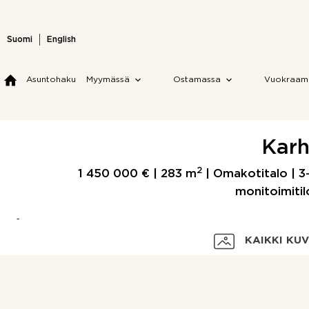
Skip
to
content
Suomi
English
Asuntohaku
Myymässä
Ostamassa
Vuokraam
Karh
2
1 450 000 € |
283 m
| Omakotitalo | 3
monitoimitil
KAIKKI KU