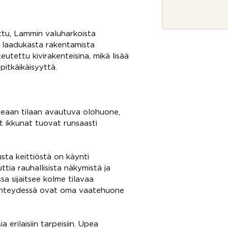
j
s
a
u
*
o
j
ttu, Lammin valuharkoista
a
a laadukasta rakentamista
*
eutettu kivirakenteisina, mikä lisää
pitkäikäisyyttä.
eaan tilaan avautuva olohuone,
t ikkunat tuovat runsaasti
usta keittiöstä on käynti
ttia rauhallisista näkymistä ja
sa sijaitsee kolme tilavaa
yhteydessä ovat oma vaatehuone
 erilaisiin tarpeisiin. Upea