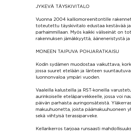
JYKEVÄ TÄYSKIVITALO
Vuonna 2004 kalliomoreenitontille rakenne
toteutettu täyskivitalo edustaa kestävää j
parhaimmillaan. Myös kaikki väliseinät on tot
rakennuksen jämäkkyyttä, ääneneristystä ja 
MONEEN TAIPUVA POHJARATKAISU
Kodin sydämen muodostaa vaikuttava, kork
jossa suuret etelään ja länteen suuntautuva
luonnonvaloa ympäri vuoden.
Vaaleilla kalusteilla ja RST-koneilla varustet
aurinkoiselle eteläparvekkeelle, jossa voi nau
päivän parhaista auringonsäteistä. Yläkerras
makuuhuonetta, joista päämakuuhuoneen 
sekä viihtyisä terassiparveke.
Kellarikerros tarjoaa runsaasti mahdollisuuksia