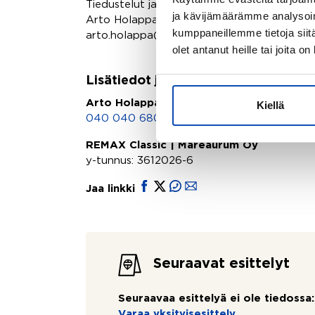
Tiedustelut ja esittelyvaraukset:
ja kävijämäärämme analysoim
Arto Holappa 0400-406808
kumppaneillemme tietoja siitä
arto.holappa@remax.fi
olet antanut heille tai joita o
Lisätiedot ja yhteydenotot
Arto Holappa
Kiellä
040 040 6808
,
arto.holappa@remax.fi
REMAX Classic | Mareaurum Oy
y-tunnus: 3612026-6
Jaa linkki
Seuraavat esittelyt
Seuraavaa esittelyä ei ole tiedossa:
Varaa yksityisesittely