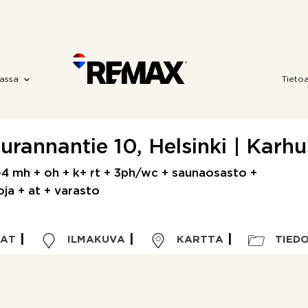
assa
Tieto
urannantie 10, Helsinki | Karhu
-4 mh + oh + k+ rt + 3ph/wc + saunaosasto +
oja + at + varasto
VAT
ILMAKUVA
KARTTA
TIED