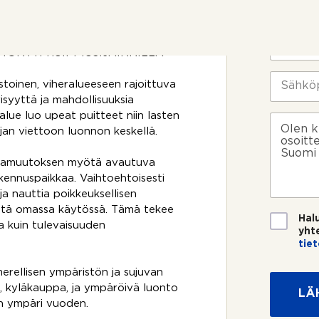
o
a tai tästä linkistä:
i
t
m
t
i
P
o
*
u
TONTTI HUIPPIUSIJAINNILLA
s
h
i
e
S
astoinen, viheralueeseen rajoittuva
k
l
ä
yisyyttä ja mahdollisuuksia
o
i
h
s
alue luo upeat puitteet niin lasten
n
k
V
k
n
ö
i
ajan viettoon luonnon keskellä.
e
u
p
e
e
m
o
s
avamuutoksen myötä avautuva
?
e
s
t
kennuspaikkaa. Vaihtoehtoisesti
r
t
i
a nauttia poikkeuksellisen
o
i
ristä omassa käytössä. Tämä tekee
*
*
T
Hal
a kuin tulevaisuuden
i
yht
e
tie
t
T
o
i
merellisen ympäristön ja sujuvan
s
e
t, kyläkauppa, ja ympäröivä luonto
LÄ
u
t
un ympäri vuoden.
o
o