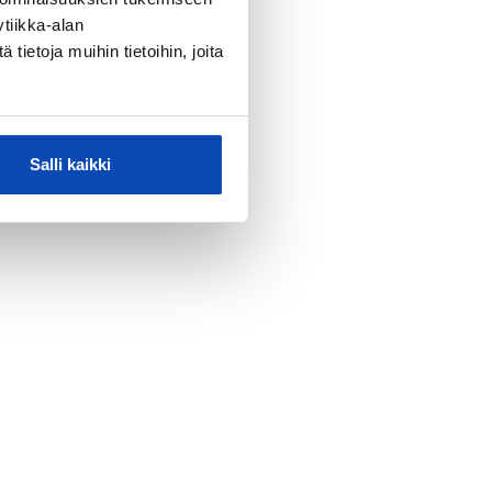
tiikka-alan
ietoja muihin tietoihin, joita
Salli kaikki