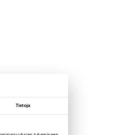
Tietoja
 ominaisuuksien tukemiseen