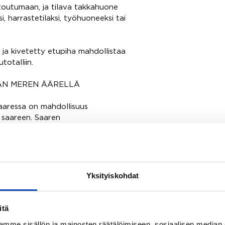
toutumaan, ja tilava takkahuone
i, harrastetilaksi, työhuoneeksi tai
 ja kivetetty etupiha mahdollistaa
otalliin.
ÄN MEREN ÄÄRELLÄ
aaressa on mahdollisuus
 saareen. Saaren
iset puitteet kesäpäivien
ilystä vaivatonta. Harvoin
an osaksi arkea ja tekee tästä
Yksityiskohdat
kodin ainutlaatuinen tunnelma
itä
mme sisällön ja mainosten räätälöimiseen, sosiaalisen median