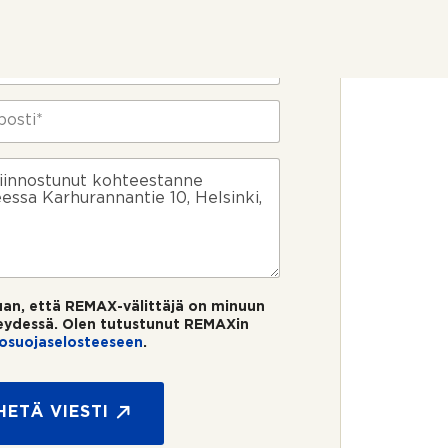
uan, että REMAX-välittäjä on minuun
eydessä. Olen tutustunut REMAXin
tosuojaselosteeseen
.
HETÄ VIESTI