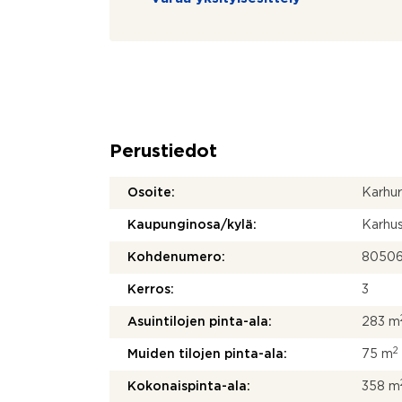
Perustiedot
Osoite:
Karhur
Kaupunginosa/kylä:
Karhus
Kohdenumero:
8050
Kerros:
3
Asuintilojen pinta-ala:
283 m
2
Muiden tilojen pinta-ala:
75 m
Kokonaispinta-ala:
358 m