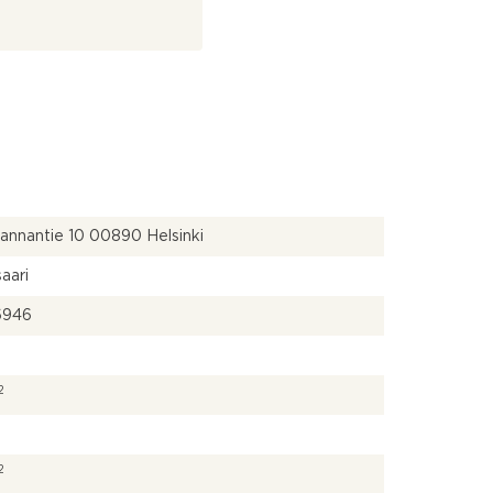
annantie 10 00890 Helsinki
aari
6946
2
2