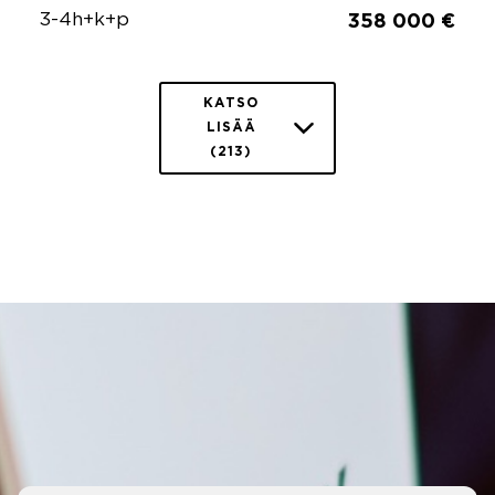
3-4h+k+p
358 000 €
KATSO
LISÄÄ
(213)