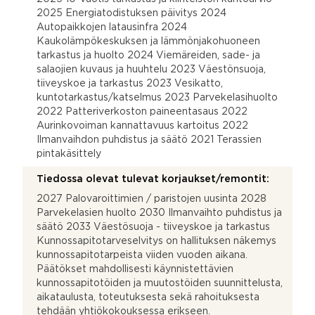
2025 Energiatodistuksen päivitys 2024
Autopaikkojen latausinfra 2024
Kaukolämpökeskuksen ja lämmönjakohuoneen
tarkastus ja huolto 2024 Viemäreiden, sade- ja
salaojien kuvaus ja huuhtelu 2023 Väestönsuoja,
tiiveyskoe ja tarkastus 2023 Vesikatto,
kuntotarkastus/katselmus 2023 Parvekelasihuolto
2022 Patteriverkoston paineentasaus 2022
Aurinkovoiman kannattavuus kartoitus 2022
Ilmanvaihdon puhdistus ja säätö 2021 Terassien
pintakäsittely
Tiedossa olevat tulevat korjaukset/remontit:
2027 Palovaroittimien / paristojen uusinta 2028
Parvekelasien huolto 2030 Ilmanvaihto puhdistus ja
säätö 2033 Väestösuoja - tiiveyskoe ja tarkastus
Kunnossapitotarveselvitys on hallituksen näkemys
kunnossapitotarpeista viiden vuoden aikana.
Päätökset mahdollisesti käynnistettävien
kunnossapitotöiden ja muutostöiden suunnittelusta,
aikataulusta, toteutuksesta sekä rahoituksesta
tehdään yhtiökokouksessa erikseen.