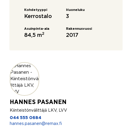
Kohdetyyppi
Huoneluku
Kerrostalo
3
Asuinpinta-ala
Rakennusvuosi
2
84,5 m
2017
HANNES PASANEN
Kiinteistönvälittäjä LKV, LVV
044 555 0684
hannes.pasanen@remax.fi