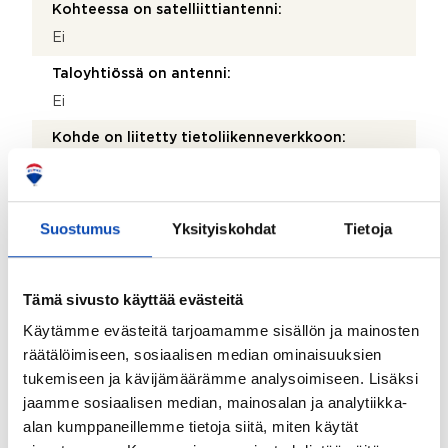
Kohteessa on satelliittiantenni:
Ei
Taloyhtiössä on antenni:
Ei
Kohde on liitetty tietoliikenneverkkoon:
Kyllä
Kohteen yleiskunto:
Suostumus
Yksityiskohdat
Tietoja
Hyvä
Kohde myydään kalustettuna:
Ei
Tämä sivusto käyttää evästeitä
Käytämme evästeitä tarjoamamme sisällön ja mainosten
räätälöimiseen, sosiaalisen median ominaisuuksien
Taloyhtiö
tukemiseen ja kävijämäärämme analysoimiseen. Lisäksi
Taloyhtiön nimi:
jaamme sosiaalisen median, mainosalan ja analytiikka-
alan kumppaneillemme tietoja siitä, miten käytät
Asunto Oy Helsingin Reissumies