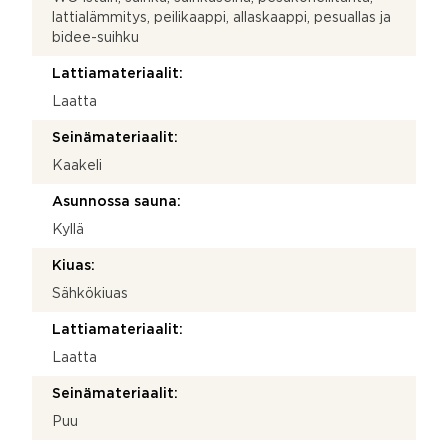
lattialämmitys, peilikaappi, allaskaappi, pesuallas ja
bidee-suihku
Lattiamateriaalit:
Laatta
Seinämateriaalit:
Kaakeli
Asunnossa sauna:
Kyllä
Kiuas:
Sähkökiuas
Lattiamateriaalit:
Laatta
Seinämateriaalit:
Puu