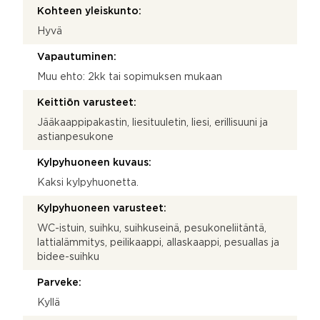
Kohteen yleiskunto:
Hyvä
Vapautuminen:
Muu ehto: 2kk tai sopimuksen mukaan
Keittiön varusteet:
Jääkaappipakastin, liesituuletin, liesi, erillisuuni ja
astianpesukone
Kylpyhuoneen kuvaus:
Kaksi kylpyhuonetta.
Kylpyhuoneen varusteet:
WC-istuin, suihku, suihkuseinä, pesukoneliitäntä,
lattialämmitys, peilikaappi, allaskaappi, pesuallas ja
bidee-suihku
Parveke:
Kyllä