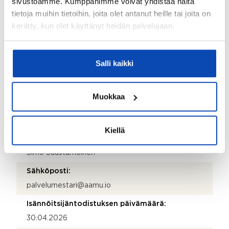
sivustoamme. Kumppanimme voivat yhdistää näitä
Taloyhtiön Y-tunnus:
tietoja muihin tietoihin, joita olet antanut heille tai joita on
2131864-0
kerätty, kun olet käyttänyt heidän palvelujaan.
Kiinteistönhoidosta vastaa:
Huoltoyhtiö
Salli kaikki
Lisätietoja kiinteistönhoidosta:
Kotikatu Oy
Muokkaa
Isännöitsijätoimisto:
Emännöintitoimisto AAMU
Kiellä
Isännöitsijän nimi:
Simo Saastamoinen
Sähköposti:
palvelumestari@aamu.io
Isännöitsijäntodistuksen päivämäärä:
30.04.2026