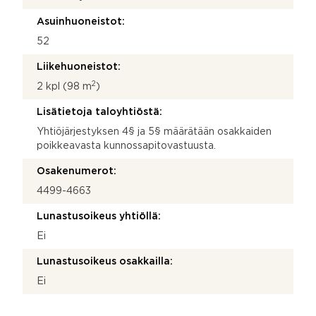
Asuinhuoneistot:
52
Liikehuoneistot:
2
2 kpl (98 m
)
Lisätietoja taloyhtiöstä:
Yhtiöjärjestyksen 4§ ja 5§ määrätään osakkaiden
poikkeavasta kunnossapitovastuusta.
Osakenumerot:
4499-4663
Lunastusoikeus yhtiöllä:
Ei
Lunastusoikeus osakkailla:
Ei