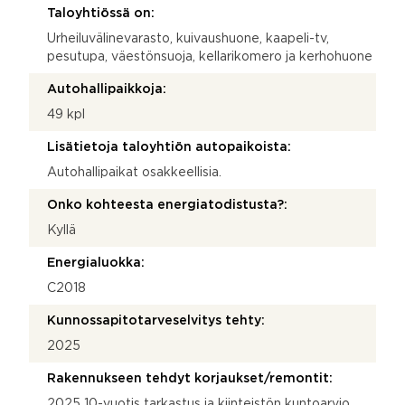
Taloyhtiössä on:
Urheiluvälinevarasto, kuivaushuone, kaapeli-tv,
pesutupa, väestönsuoja, kellarikomero ja kerhohuone
Autohallipaikkoja:
49 kpl
Lisätietoja taloyhtiön autopaikoista:
Autohallipaikat osakkeellisia.
Onko kohteesta energiatodistusta?:
Kyllä
Energialuokka:
C2018
Kunnossapitotarveselvitys tehty:
2025
Rakennukseen tehdyt korjaukset/remontit:
2025 10-vuotis tarkastus ja kiinteistön kuntoarvio