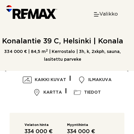
Skip
to
Valikko
content
Konalantie 39 C, Helsinki | Konala
2
334 000 € |
84,5 m
| Kerrostalo | 3h, k, 2xkph, sauna,
lasitettu parveke
KAIKKI KUVAT
ILMAKUVA
KARTTA
TIEDOT
Velaton hinta
Myyntihinta
334 000 €
334 000 €