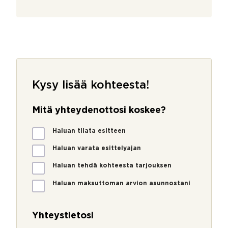
Kysy lisää kohteesta!
Mitä yhteydenottosi koskee?
M
Haluan tilata esitteen
i
t
Haluan varata esittelyajan
ä
Haluan tehdä kohteesta tarjouksen
y
h
Haluan maksuttoman arvion asunnostani
t
e
y
Yhteystietosi
d
e