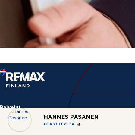
Palvelut
HANNES PASANEN
Asuntohaku
OTA YHTEYTTÄ
Myymässä