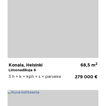
2
Konala, Helsinki
68,5 m
Limonadikuja 6
3 h + k + kph + s + parveke
279 000 €