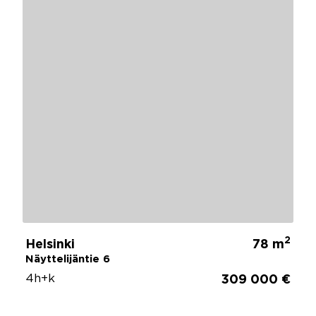
2
Helsinki
78 m
Näyttelijäntie 6
4h+k
309 000 €