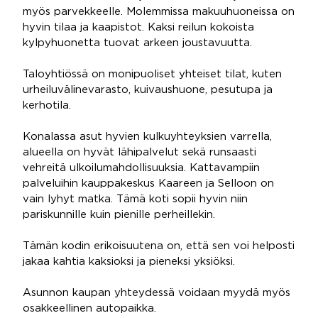
myös parvekkeelle. Molemmissa makuuhuoneissa on
hyvin tilaa ja kaapistot. Kaksi reilun kokoista
kylpyhuonetta tuovat arkeen joustavuutta.
Taloyhtiössä on monipuoliset yhteiset tilat, kuten
urheiluvälinevarasto, kuivaushuone, pesutupa ja
kerhotila.
Konalassa asut hyvien kulkuyhteyksien varrella,
alueella on hyvät lähipalvelut sekä runsaasti
vehreitä ulkoilumahdollisuuksia. Kattavampiin
palveluihin kauppakeskus Kaareen ja Selloon on
vain lyhyt matka. Tämä koti sopii hyvin niin
pariskunnille kuin pienille perheillekin.
Tämän kodin erikoisuutena on, että sen voi helposti
jakaa kahtia kaksioksi ja pieneksi yksiöksi.
Asunnon kaupan yhteydessä voidaan myydä myös
osakkeellinen autopaikka.