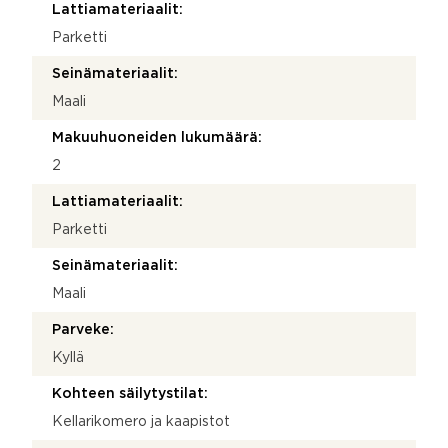
Lattiamateriaalit:
Parketti
Seinämateriaalit:
Maali
Makuuhuoneiden lukumäärä:
2
Lattiamateriaalit:
Parketti
Seinämateriaalit:
Maali
Parveke:
Kyllä
Kohteen säilytystilat:
Kellarikomero ja kaapistot