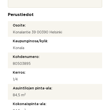
o
j
a
Perustiedot
*
Osoite:
Konalantie 39 00390 Helsinki
Kaupunginosa/kylä:
Konala
Kohdenumero:
80503895
Kerros:
1/4
Asuintilojen pinta-ala:
2
84,5 m
Kokonaispinta-ala:
2