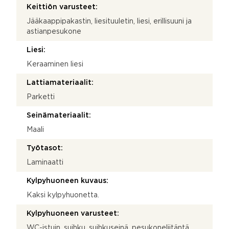
Keittiön varusteet:
Jääkaappipakastin, liesituuletin, liesi, erillisuuni ja
astianpesukone
Liesi:
Keraaminen liesi
Lattiamateriaalit:
Parketti
Seinämateriaalit:
Maali
Työtasot:
Laminaatti
Kylpyhuoneen kuvaus:
Kaksi kylpyhuonetta.
Kylpyhuoneen varusteet:
WC-istuin, suihku, suihkuseinä, pesukoneliitäntä,