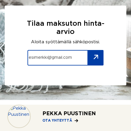
Tilaa maksuton hinta-
arvio
Aloita syöttämällä sähköpostisi.
PEKKA PUUSTINEN
SINUA SAATTAISI
OTA YHTEYTTÄ
Kiinnostaa myös nämä