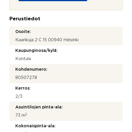
o
j
a
Perustiedot
*
Osoite:
Kaarikuja 2 C 15 00940 Helsinki
Kaupunginosa/kylä:
Kontula
Kohdenumero:
80507278
Kerros:
2/3
Asuintilojen pinta-ala:
2
73 m
Kokonaispinta-ala: