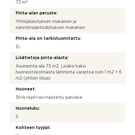
2
73 m
Pinta-alan peruste:
Yhtiöjärjestyksen mukainen ja
isännöitsijäntodistuksen mukainen
Pinta-ala on tarkistusmitattu:
Ei
Lisätietoja pinta-alasta:
Asuinpinta-ala 73 m2. Lisäksi kaksi
huoneistokohtaista lämmintä varastoa noin 1 m2 + 6
m2 (yhtiön tiloja)
Huoneet:
3h+k+kph+wc+lasitettu parveke
Huoneluku:
3
Kohteen tyyppi: