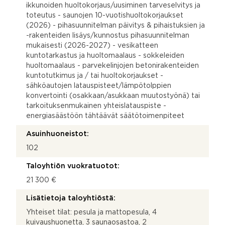
ikkunoiden huoltokorjaus/uusiminen tarveselvitys ja
toteutus - saunojen 10-vuotishuoltokorjaukset
(2026) - pihasuunnitelman päivitys & pihaistuksien ja
-rakenteiden lisäys/kunnostus pihasuunnitelman
mukaisesti (2026-2027) - vesikatteen
kuntotarkastus ja huoltomaalaus - sokkeleiden
huoltomaalaus - parvekelinjojen betonirakenteiden
kuntotutkimus ja / tai huoltokorjaukset -
sähköautojen latauspisteet/lämpötolppien
konvertointi (osakkaan/asukkaan muutostyönä) tai
tarkoituksenmukainen yhteislatauspiste -
energiasäästöön tähtäävät säätötoimenpiteet
Asuinhuoneistot:
102
Taloyhtiön vuokratuotot:
21 300 €
Lisätietoja taloyhtiöstä:
Yhteiset tilat: pesula ja mattopesula, 4
kuivaushuonetta, 3 saunaosastoa, 2