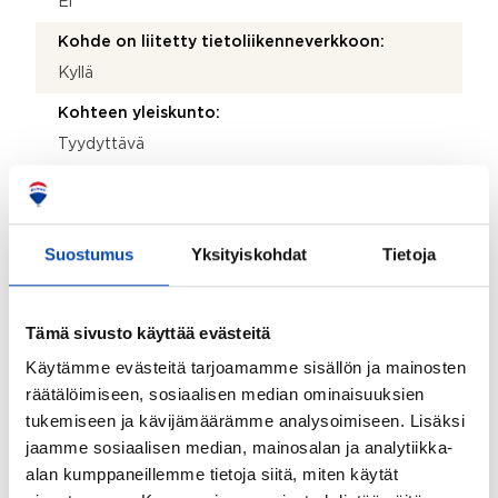
Ei
Kohde on liitetty tietoliikenneverkkoon:
Kyllä
Kohteen yleiskunto:
Tyydyttävä
Kohde myydään kalustettuna:
Ei
Suostumus
Yksityiskohdat
Tietoja
Taloyhtiö
Tämä sivusto käyttää evästeitä
Taloyhtiön nimi:
Asunto Oy Kaarikuja 2
Käytämme evästeitä tarjoamamme sisällön ja mainosten
räätälöimiseen, sosiaalisen median ominaisuuksien
Taloyhtiön Y-tunnus:
tukemiseen ja kävijämäärämme analysoimiseen. Lisäksi
0109518-7
jaamme sosiaalisen median, mainosalan ja analytiikka-
alan kumppaneillemme tietoja siitä, miten käytät
Kiinteistönhoidosta vastaa: