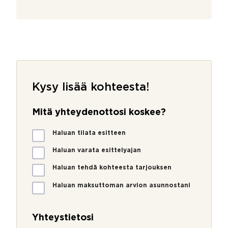
Kysy lisää kohteesta!
Mitä yhteydenottosi koskee?
M
Haluan tilata esitteen
i
t
Haluan varata esittelyajan
ä
Haluan tehdä kohteesta tarjouksen
y
h
Haluan maksuttoman arvion asunnostani
t
e
y
Yhteystietosi
d
e