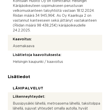
Kontulan Huolto Oy on toimittanut Helsingin
Käräjäoikeuteen sopimukseen perustuvan
velkomuskanteen taloyhtiötä vastaan 18.12.2024.
Riidan määrä 34 945,96€. As Oy Kaarikuja 2 on
vastannut kanteeseen sekä jättänyt vastakanteen
(Riidan määrä 98 438,25€) käräjäoikeudelle
24.2.2025.
Kaavoitus:
Asemakaava
Lisätietoja kaavoituksesta:
Helsingin kaupunki / kaavoitus
Lisätiedot
LÄHIPALVELUT
Liikenneyhteydet:
Bussipysäkki lähellä, metroasema lähellä, taksitolppa
lähellä, sujuvat yhteydet omalla autolla, hyvät