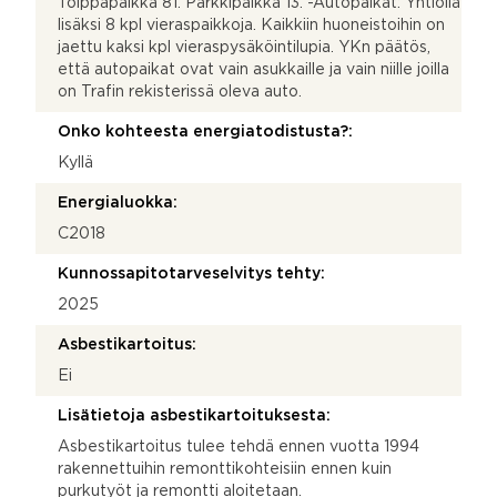
Tolppapaikka 81. Parkkipaikka 13. -Autopaikat: Yhtiöllä
lisäksi 8 kpl vieraspaikkoja. Kaikkiin huoneistoihin on
jaettu kaksi kpl vieraspysäköintilupia. YKn päätös,
että autopaikat ovat vain asukkaille ja vain niille joilla
on Trafin rekisterissä oleva auto.
Onko kohteesta energiatodistusta?:
Kyllä
Energialuokka:
C2018
Kunnossapitotarveselvitys tehty:
2025
Asbestikartoitus:
Ei
Lisätietoja asbestikartoituksesta:
Asbestikartoitus tulee tehdä ennen vuotta 1994
rakennettuihin remonttikohteisiin ennen kuin
purkutyöt ja remontti aloitetaan.