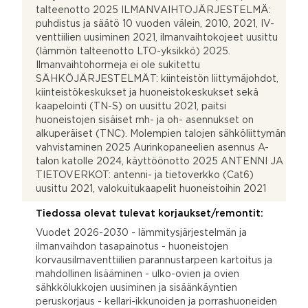
talteenotto 2025 ILMANVAIHTOJÄRJESTELMÄ:
puhdistus ja säätö 10 vuoden välein, 2010, 2021, IV-
venttiilien uusiminen 2021, ilmanvaihtokojeet uusittu
(lämmön talteenotto LTO-yksikkö) 2025.
Ilmanvaihtohormeja ei ole sukitettu
SÄHKÖJÄRJESTELMÄT: kiinteistön liittymäjohdot,
kiinteistökeskukset ja huoneistokeskukset sekä
kaapelointi (TN-S) on uusittu 2021, paitsi
huoneistojen sisäiset mh- ja oh- asennukset on
alkuperäiset (TNC). Molempien talojen sähköliittymän
vahvistaminen 2025 Aurinkopaneelien asennus A-
talon katolle 2024, käyttöönotto 2025 ANTENNI JA
TIETOVERKOT: antenni- ja tietoverkko (Cat6)
uusittu 2021, valokuitukaapelit huoneistoihin 2021
Tiedossa olevat tulevat korjaukset/remontit:
Vuodet 2026-2030 - lämmitysjärjestelmän ja
ilmanvaihdon tasapainotus - huoneistojen
korvausilmaventtiilien parannustarpeen kartoitus ja
mahdollinen lisääminen - ulko-ovien ja ovien
sähkkölukkojen uusiminen ja sisäänkäyntien
peruskorjaus - kellari-ikkunoiden ja porrashuoneiden