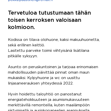
pekka.puustinen@remax.fi
Tervetuloa tutustumaan tähän
toisen kerroksen valoisaan
kolmioon.
Kodissa on tilava olohuone, kaksi makuuhuonetta,
sekä erillinen keittiö.
Lasitettu parveke toimii viihtyisänä lisätilana
pitkälle syksyyn.
Asunto on peruskuntoinen ja tarjoaa erinomaisen
mahdollisuuden päivittää pinnat oman maun
mukaisiksi. Kylpyhuone ja wc on uusittu
linjasaneerauksen yhteydessä 2022.
Hyvin hoidettu taloyhtiö on panostanut
energiatehokkuuteen ja asumismukavuuteen
merkittävillä remonteilla, kuten maalämpöön
siirtymisellä ja aurinkopaneelien asennuksella.