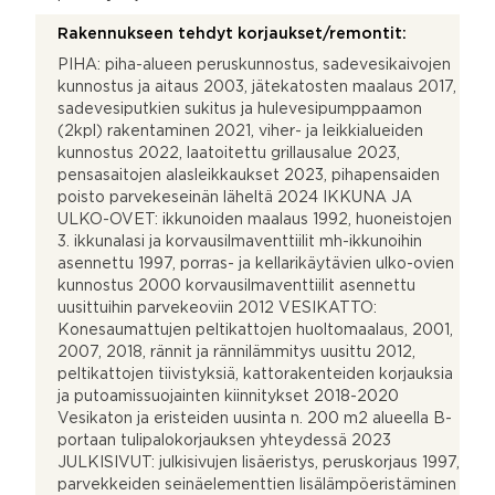
Rakennukseen tehdyt korjaukset/remontit:
PIHA: piha-alueen peruskunnostus, sadevesikaivojen
kunnostus ja aitaus 2003, jätekatosten maalaus 2017,
sadevesiputkien sukitus ja hulevesipumppaamon
(2kpl) rakentaminen 2021, viher- ja leikkialueiden
kunnostus 2022, laatoitettu grillausalue 2023,
pensasaitojen alasleikkaukset 2023, pihapensaiden
poisto parvekeseinän läheltä 2024 IKKUNA JA
ULKO-OVET: ikkunoiden maalaus 1992, huoneistojen
3. ikkunalasi ja korvausilmaventtiilit mh-ikkunoihin
asennettu 1997, porras- ja kellarikäytävien ulko-ovien
kunnostus 2000 korvausilmaventtiilit asennettu
uusittuihin parvekeoviin 2012 VESIKATTO:
Konesaumattujen peltikattojen huoltomaalaus, 2001,
2007, 2018, rännit ja rännilämmitys uusittu 2012,
peltikattojen tiivistyksiä, kattorakenteiden korjauksia
ja putoamissuojainten kiinnitykset 2018-2020
Vesikaton ja eristeiden uusinta n. 200 m2 alueella B-
portaan tulipalokorjauksen yhteydessä 2023
JULKISIVUT: julkisivujen lisäeristys, peruskorjaus 1997,
parvekkeiden seinäelementtien lisälämpöeristäminen