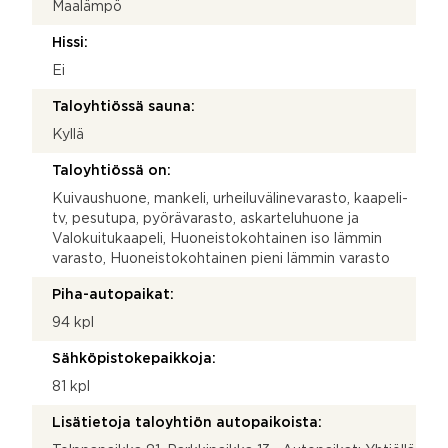
Maalämpö
Hissi:
Ei
Taloyhtiössä sauna:
Kyllä
Taloyhtiössä on:
Kuivaushuone, mankeli, urheiluvälinevarasto, kaapeli-
tv, pesutupa, pyörävarasto, askarteluhuone ja
Valokuitukaapeli, Huoneistokohtainen iso lämmin
varasto, Huoneistokohtainen pieni lämmin varasto
Piha-autopaikat:
94 kpl
Sähköpistokepaikkoja:
81 kpl
Lisätietoja taloyhtiön autopaikoista: