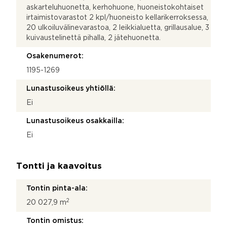
askarteluhuonetta, kerhohuone, huoneistokohtaiset
irtaimistovarastot 2 kpl/huoneisto kellarikerroksessa,
20 ulkoiluvälinevarastoa, 2 leikkialuetta, grillausalue, 3
kuivaustelinettä pihalla, 2 jätehuonetta.
Osakenumerot:
1195-1269
Lunastusoikeus yhtiöllä:
Ei
Lunastusoikeus osakkailla:
Ei
Tontti ja kaavoitus
Tontin pinta-ala:
2
20 027,9 m
Tontin omistus: