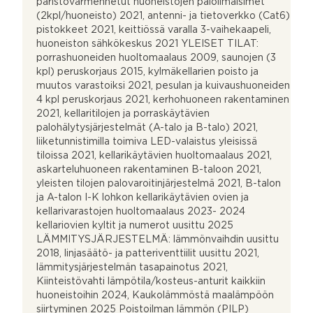
paristovarmennetut huoneistojen paloilmaisimet
(2kpl/huoneisto) 2021, antenni- ja tietoverkko (Cat6)
pistokkeet 2021, keittiössä varalla 3-vaihekaapeli,
huoneiston sähkökeskus 2021 YLEISET TILAT:
porrashuoneiden huoltomaalaus 2009, saunojen (3
kpl) peruskorjaus 2015, kylmäkellarien poisto ja
muutos varastoiksi 2021, pesulan ja kuivaushuoneiden
4 kpl peruskorjaus 2021, kerhohuoneen rakentaminen
2021, kellaritilojen ja porraskäytävien
palohälytysjärjestelmät (A-talo ja B-talo) 2021,
liiketunnistimilla toimiva LED-valaistus yleisissä
tiloissa 2021, kellarikäytävien huoltomaalaus 2021,
askarteluhuoneen rakentaminen B-taloon 2021,
yleisten tilojen palovaroitinjärjestelmä 2021, B-talon
ja A-talon I-K lohkon kellarikäytävien ovien ja
kellarivarastojen huoltomaalaus 2023- 2024
kellariovien kyltit ja numerot uusittu 2025
LÄMMITYSJÄRJESTELMÄ: lämmönvaihdin uusittu
2018, linjasäätö- ja patteriventtiilit uusittu 2021,
lämmitysjärjestelmän tasapainotus 2021,
Kiinteistövahti lämpötila/kosteus-anturit kaikkiin
huoneistoihin 2024, Kaukolämmöstä maalämpöön
siirtyminen 2025 Poistoilman lämmön (PILP)