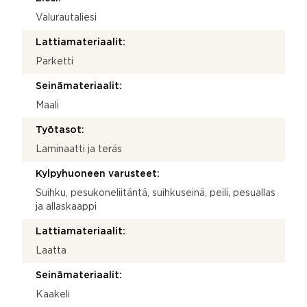
Valurautaliesi
Lattiamateriaalit:
Parketti
Seinämateriaalit:
Maali
Työtasot:
Laminaatti ja teräs
Kylpyhuoneen varusteet:
Suihku, pesukoneliitäntä, suihkuseinä, peili, pesuallas
ja allaskaappi
Lattiamateriaalit:
Laatta
Seinämateriaalit:
Kaakeli