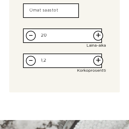
–
+
Laina-aika
–
+
Korkoprosentti