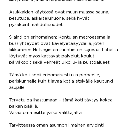
Asukkaiden käytössä ovat muun muassa sauna,
pesutupa, askarteluhuone, sekä hyvät
pysäköintimahdollisuudet.
Sijainti on erinomainen: Kontulan metroasema ja
bussiyhteydet ovat kävelyetäisyydellä, joten
liikkuminen Helsingin eri suuntiin on sujuvaa. Läheltä
löytyvät myös kattavat palvelut, koulut,
päiväkodit sekä vehreät ulkoilu- ja puistoalueet.
Tämä koti sopii erinomaisesti niin perheelle,
pariskunnalle kuin tilavaa kotia etsivälle kaupunki
asujalle.
Tervetuloa ihastumaan – tämä koti täytyy kokea
paikan päällä.
Varaa oma esittelyaika välittäjältä.
Tarvittaessa oman asunnon ilmainen arviointi.