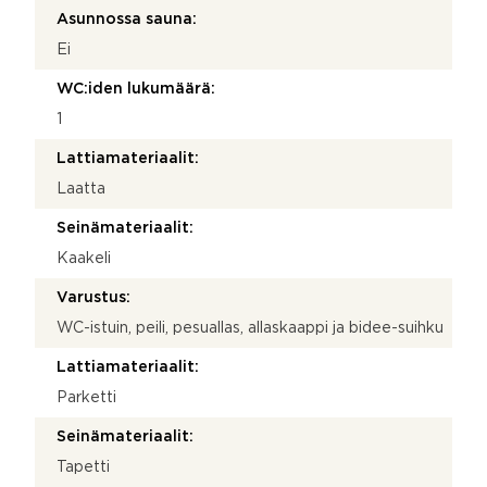
Asunnossa sauna:
Ei
WC:iden lukumäärä:
1
Lattiamateriaalit:
Laatta
Seinämateriaalit:
Kaakeli
Varustus:
WC-istuin, peili, pesuallas, allaskaappi ja bidee-suihku
Lattiamateriaalit:
Parketti
Seinämateriaalit:
Tapetti