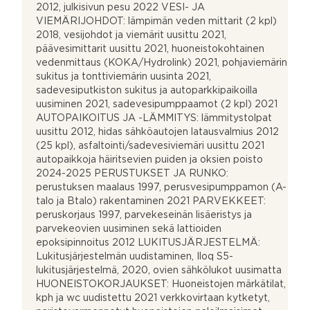
2012, julkisivun pesu 2022 VESI- JA
VIEMÄRIJOHDOT: lämpimän veden mittarit (2 kpl)
2018, vesijohdot ja viemärit uusittu 2021,
päävesimittarit uusittu 2021, huoneistokohtainen
vedenmittaus (KOKA/Hydrolink) 2021, pohjaviemärin
sukitus ja tonttiviemärin uusinta 2021,
sadevesiputkiston sukitus ja autoparkkipaikoilla
uusiminen 2021, sadevesipumppaamot (2 kpl) 2021
AUTOPAIKOITUS JA -LÄMMITYS: lämmitystolpat
uusittu 2012, hidas sähköautojen latausvalmius 2012
(25 kpl), asfaltointi/sadevesiviemäri uusittu 2021
autopaikkoja häiritsevien puiden ja oksien poisto
2024-2025 PERUSTUKSET JA RUNKO:
perustuksen maalaus 1997, perusvesipumppamon (A-
talo ja Btalo) rakentaminen 2021 PARVEKKEET:
peruskorjaus 1997, parvekeseinän lisäeristys ja
parvekeovien uusiminen sekä lattioiden
epoksipinnoitus 2012 LUKITUSJÄRJESTELMÄ:
Lukitusjärjestelmän uudistaminen, Iloq S5-
lukitusjärjestelmä, 2020, ovien sähkölukot uusimatta
HUONEISTOKORJAUKSET: Huoneistojen märkätilat,
kph ja wc uudistettu 2021 verkkovirtaan kytketyt,