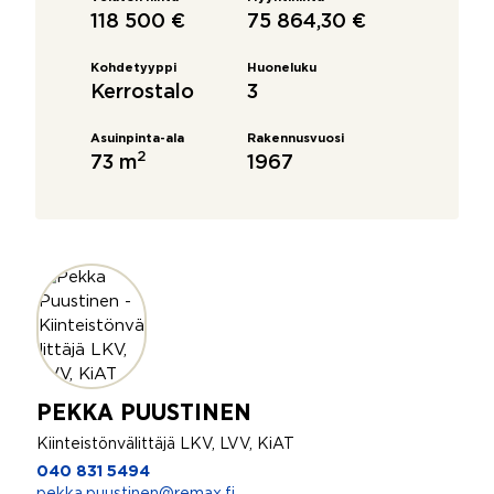
118 500 €
75 864,30 €
Kohdetyyppi
Huoneluku
Kerrostalo
3
Asuinpinta-ala
Rakennusvuosi
2
73 m
1967
PEKKA PUUSTINEN
Kiinteistönvälittäjä LKV, LVV, KiAT
040 831 5494