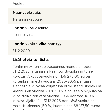
Vuokra
Maanvuokraaja:
Helsingin kaupunki
Tontin vuosivuokra:
39 089,50 €
Tontin vuokra-aika päättyy:
31.12.2080
Lisätietoja tontista:
Tontin nykyinen vuokrasopimus menee umpeen
31.12.2025 ja tämän jälkeen tonttivuokraan tulee
korotus. Alkuvuosivuokra on 136 275,00 euroa ,
kuitenkin niin että vuosina 2026-2035 peritään
alennettua vuokraa korjattuna elinkustannusindeksillä.
Alennus on vuonna 2026 50% ja nousee 5%-yksikköä
vuosittain siten että vuonna 2036 peritään 100%
vuokra. Ajalta 1.1. – 31.12.2026 perittävä vuokra on
mainittu alennus (50 %) huomioiden 68 137,50 euroa.