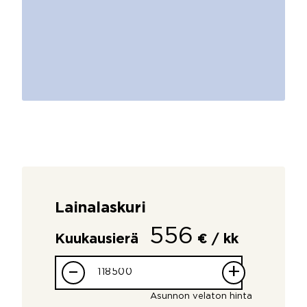
Lainalaskuri
556
Kuukausierä
€ / kk
–
+
Asunnon velaton hinta