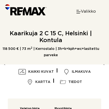
Skip
to
Valikko
content
Kaarikuja 2 C 15 C, Helsinki |
Kontula
2
118 500 € |
73 m
| Kerrostalo | 3h+k+kph+wc+lasitettu
parveke
KAIKKI KUVAT
ILMAKUVA
KARTTA
TIEDOT
Velaton hinta
Myyntihinta