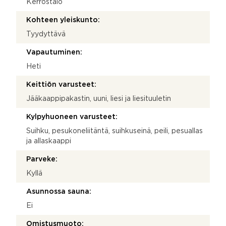
Kerrostalo
Kohteen yleiskunto:
Tyydyttävä
Vapautuminen:
Heti
Keittiön varusteet:
Jääkaappipakastin, uuni, liesi ja liesituuletin
Kylpyhuoneen varusteet:
Suihku, pesukoneliitäntä, suihkuseinä, peili, pesuallas
ja allaskaappi
Parveke:
Kyllä
Asunnossa sauna:
Ei
Omistusmuoto: