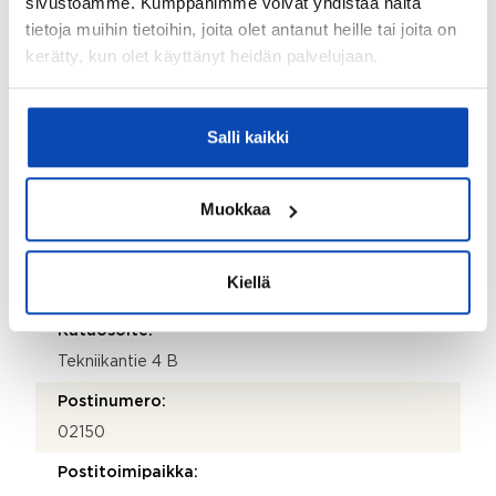
sivustoamme. Kumppanimme voivat yhdistää näitä
Huoltoyhtiö
tietoja muihin tietoihin, joita olet antanut heille tai joita on
Lisätietoja kiinteistönhoidosta:
kerätty, kun olet käyttänyt heidän palvelujaan.
Kholander Oy
Isännöitsijätoimisto:
Salli kaikki
Fluxio Isännöinti Oy
Isännöitsijän nimi:
Muokkaa
Esa Kling
Puhelinnumero:
Kiellä
010 339 0533
Katuosoite:
Tekniikantie 4 B
Postinumero:
02150
Postitoimipaikka: