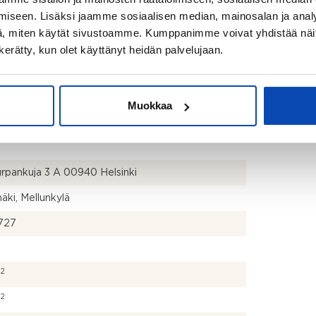
iseen. Lisäksi jaamme sosiaalisen median, mainosalan ja analy
, miten käytät sivustoamme. Kumppanimme voivat yhdistää näitä t
n kerätty, kun olet käyttänyt heidän palvelujaan.
Muokkaa
rpankuja 3 A 00940 Helsinki
äki, Mellunkylä
727
2
m
2
m