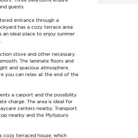
floors. Three bedrooms ensure
and guests.
ltered entrance through a
backyard has a cozy terrace area
s an ideal place to enjoy summer
.
uction stove and other necessary
smooth. The laminate floors and
right and spacious atmosphere.
e you can relax at the end of the
ents a carport and the possibility
te charge. The area is ideal for
 daycare centers nearby. Transport
stop nearby and the Myllypuro
s cozy terraced house, which