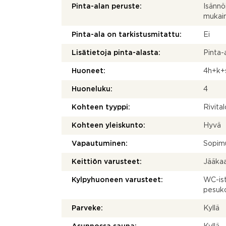
Pinta-alan peruste:
Isännö
mukai
Pinta-ala on tarkistusmitattu:
Ei
Lisätietoja pinta-alasta:
Pinta-
Huoneet:
4h+k+
Huoneluku:
4
Kohteen tyyppi:
Rivital
Kohteen yleiskunto:
Hyvä
Vapautuminen:
Sopim
Keittiön varusteet:
Jääkaap
Kylpyhuoneen varusteet:
WC-istu
pesuko
Parveke:
Kyllä