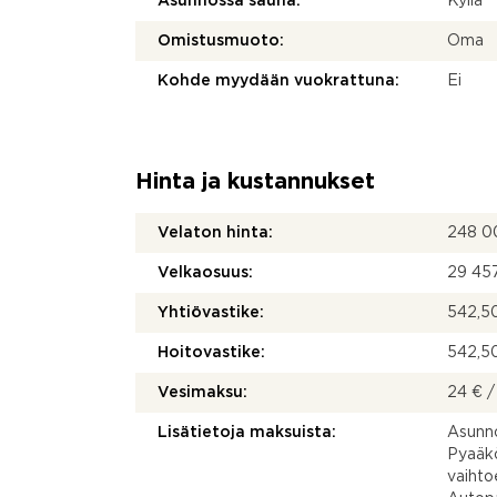
Asunnossa sauna:
Kyllä
Omistusmuoto:
Oma
Kohde myydään vuokrattuna:
Ei
Hinta ja kustannukset
Velaton hinta:
248 0
Velkaosuus:
29 45
Yhtiövastike:
542,50
Hoitovastike:
542,50
Vesimaksu:
24 € /
Lisätietoja maksuista:
Asunno
Pyaäkö
vaihto