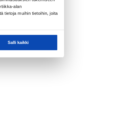
tiikka-alan
ietoja muihin tietoihin, joita
Salli kaikki