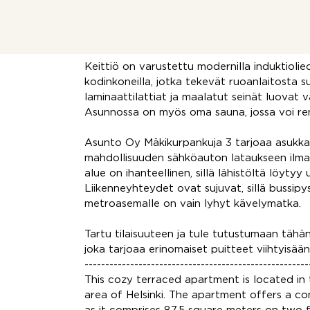
pihan kautta, ja takapihalta löytyy viihtyisä 
terassilaudoitus. Tämä tarjoaa oivallisen pai
grillijuhlista perheen ja ystävien kanssa.
Keittiö on varustettu modernilla induktioliedel
kodinkoneilla, jotka tekevät ruoanlaitosta 
laminaattilattiat ja maalatut seinät luovat 
Asunnossa on myös oma sauna, jossa voi re
Asunto Oy Mäkikurpankuja 3 tarjoaa asukkai
mahdollisuuden sähköauton lataukseen ilman e
alue on ihanteellinen, sillä lähistöltä löytyy
Liikenneyhteydet ovat sujuvat, sillä bussipy
metroasemalle on vain lyhyt kävelymatka.
Tartu tilaisuuteen ja tule tutustumaan tähä
joka tarjoaa erinomaiset puitteet viihtyisään 
------------------------------------------------------
This cozy terraced apartment is located in 
area of ​​Helsinki. The apartment offers a co