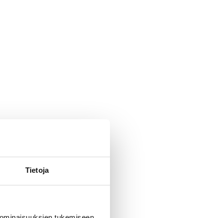
Tietoja
 ominaisuuksien tukemiseen