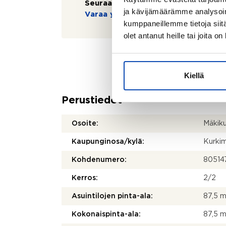
Seuraavaa esittelyä ei ole tiedossa:
ja kävijämäärämme analysoim
Varaa yksityisesittely
kumppaneillemme tietoja siitä
olet antanut heille tai joita o
Kiellä
Perustiedot
Osoite:
Mäkiku
Kaupunginosa/kylä:
Kurkim
Kohdenumero:
80514
Kerros:
2/2
Asuintilojen pinta-ala:
87,5 
Kokonaispinta-ala:
87,5 