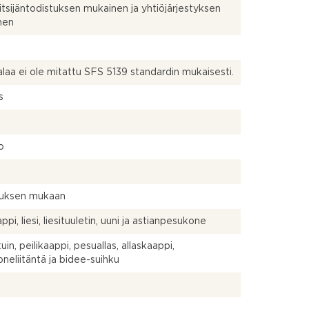
itsijäntodistuksen mukainen ja yhtiöjärjestyksen
nen
alaa ei ole mitattu SFS 5139 standardin mukaisesti.
s
o
uksen mukaan
pi, liesi, liesituuletin, uuni ja astianpesukone
in, peilikaappi, pesuallas, allaskaappi,
neliitäntä ja bidee-suihku