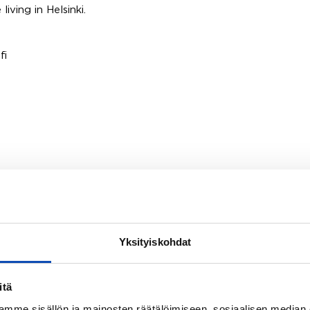
iving in Helsinki.
fi
Yksityiskohdat
itä
mme sisällön ja mainosten räätälöimiseen, sosiaalisen median