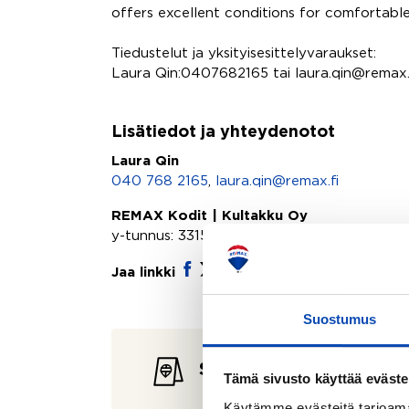
offers excellent conditions for comfortable l
Tiedustelut ja yksityisesittelyvaraukset:
Laura Qin:0407682165 tai laura.qin@remax.
Lisätiedot ja yhteydenotot
Laura Qin
040 768 2165
,
laura.qin@remax.fi
REMAX Kodit | Kultakku Oy
y-tunnus: 3315648-2
Jaa linkki
Suostumus
Seuraavat esittelyt
Tämä sivusto käyttää eväste
Käytämme evästeitä tarjoama