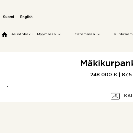
Skip
to
content
Suomi
English
Asuntohaku
Myymässä
Ostamassa
Vuokraam
Mäkikurpank
248 000 € |
87,5
KAI
Velaton