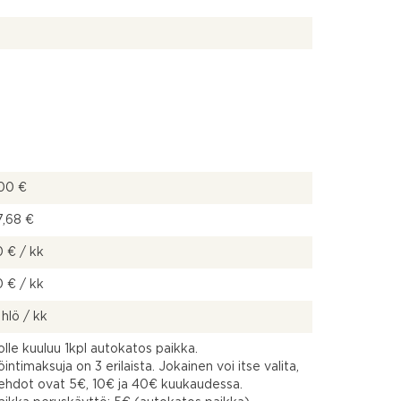
00 €
7,68 €
 € / kk
 € / kk
 hlö / kk
lle kuuluu 1kpl autokatos paikka.
intimaksuja on 3 erilaista. Jokainen voi itse valita,
ehdot ovat 5€, 10€ ja 40€ kuukaudessa.