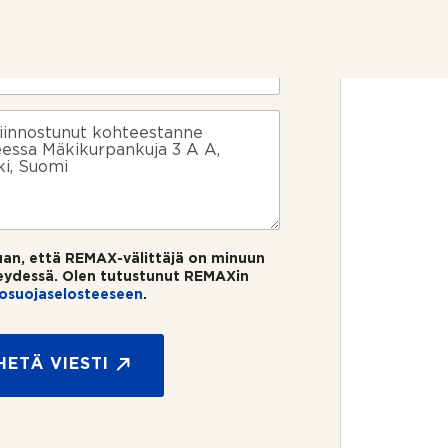
uan, että REMAX-välittäjä on minuun
eydessä. Olen tutustunut REMAXin
tosuojaselosteeseen
.
HETÄ VIESTI