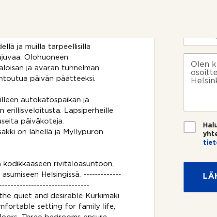
i
P
terassialue, jossa on uusittu
o
*
u
kan nauttia kesäpäivistä ja
s
h
i
e
S
k
l
ä
o
i
lä ja muilla tarpeellisilla
h
s
n
k
V
sujuvaa. Olohuoneen
k
n
ö
i
valoisan ja avaran tunnelman.
e
u
p
e
ntoutua päivän päätteeksi.
e
m
o
s
?
e
s
t
lleen autokatospaikan ja
r
t
i
rillisveloitusta. Lapsiperheille
o
i
*
*
 useita päiväkoteja.
T
Hal
i
säkki on lähellä ja Myllypuron
yht
e
tie
t
*
o
n kodikkaaseen rivitaloasuntoon,
s
asumiseen Helsingissä. -------------
LÄ
u
-------------------------------
o
j
the quiet and desirable Kurkimäki
a
mfortable setting for family life,
*