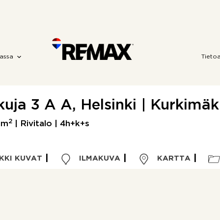
assa
Tieto
uja 3 A A, Helsinki | Kurkimäki
2
 m
| Rivitalo | 4h+k+s
KKI KUVAT
ILMAKUVA
KARTTA
Korkein tarjous