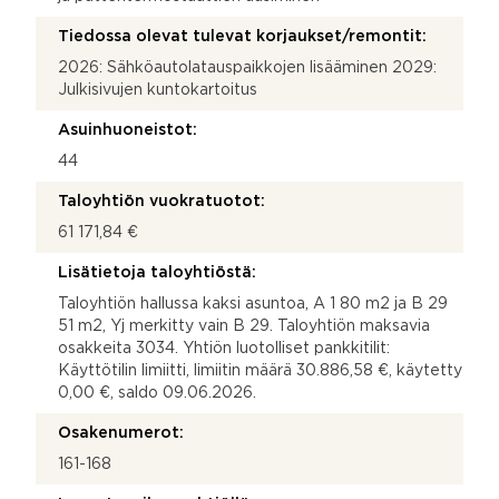
Tiedossa olevat tulevat korjaukset/remontit:
2026: Sähköautolatauspaikkojen lisääminen 2029:
Julkisivujen kuntokartoitus
Asuinhuoneistot:
44
Taloyhtiön vuokratuotot:
61 171,84 €
Lisätietoja taloyhtiöstä:
Taloyhtiön hallussa kaksi asuntoa, A 1 80 m2 ja B 29
51 m2, Yj merkitty vain B 29. Taloyhtiön maksavia
osakkeita 3034. Yhtiön luotolliset pankkitilit:
Käyttötilin limiitti, limiitin määrä 30.886,58 €, käytetty
0,00 €, saldo 09.06.2026.
Osakenumerot:
161-168