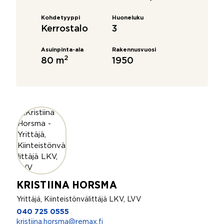
Kohdetyyppi
Huoneluku
Kerrostalo
3
Asuinpinta-ala
Rakennusvuosi
2
80 m
1950
KRISTIINA HORSMA
Yrittäjä, Kiinteistönvälittäjä LKV, LVV
040 725 0555
kristiina.horsma@remax.fi