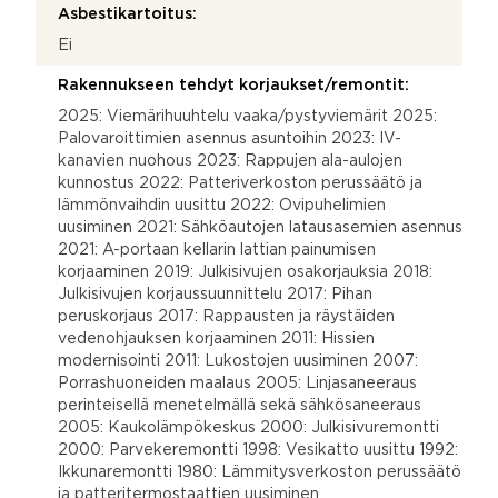
Asbestikartoitus:
Ei
Rakennukseen tehdyt korjaukset/remontit:
2025: Viemärihuuhtelu vaaka/pystyviemärit 2025:
Palovaroittimien asennus asuntoihin 2023: IV-
kanavien nuohous 2023: Rappujen ala-aulojen
kunnostus 2022: Patteriverkoston perussäätö ja
lämmönvaihdin uusittu 2022: Ovipuhelimien
uusiminen 2021: Sähköautojen latausasemien asennus
2021: A-portaan kellarin lattian painumisen
korjaaminen 2019: Julkisivujen osakorjauksia 2018:
Julkisivujen korjaussuunnittelu 2017: Pihan
peruskorjaus 2017: Rappausten ja räystäiden
vedenohjauksen korjaaminen 2011: Hissien
modernisointi 2011: Lukostojen uusiminen 2007:
Porrashuoneiden maalaus 2005: Linjasaneeraus
perinteisellä menetelmällä sekä sähkösaneeraus
2005: Kaukolämpökeskus 2000: Julkisivuremontti
2000: Parvekeremontti 1998: Vesikatto uusittu 1992:
Ikkunaremontti 1980: Lämmitysverkoston perussäätö
ja patteritermostaattien uusiminen