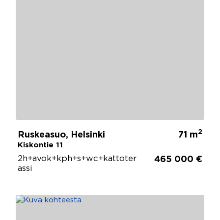
2
Ruskeasuo, Helsinki
71 m
Kiskontie 11
2h+avok+kph+s+wc+kattoter
465 000 €
assi