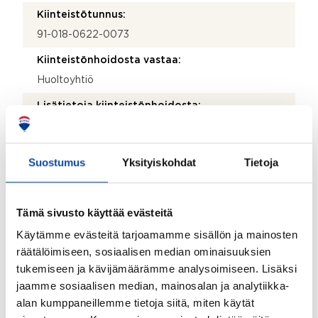
Kiinteistötunnus:
91-018-0622-0073
Kiinteistönhoidosta vastaa:
Huoltoyhtiö
Lisätietoja kiinteistönhoidosta:
Kotikatu Oy/Meilahti, Messeniuksenkatu 5, 00370
Helsinki. p. 010 270 8800, s-posti:
meilahti@kotikatu.fi
Suostumus
Yksityiskohdat
Tietoja
Isännöitsijätoimisto:
Pääovi Oy
Tämä sivusto käyttää evästeitä
Isännöitsijän nimi:
Käytämme evästeitä tarjoamamme sisällön ja mainosten
Satu Ingström
räätälöimiseen, sosiaalisen median ominaisuuksien
tukemiseen ja kävijämäärämme analysoimiseen. Lisäksi
Sähköposti:
jaamme sosiaalisen median, mainosalan ja analytiikka-
toimisto@paaovi.fi
alan kumppaneillemme tietoja siitä, miten käytät
Puhelinnumero: