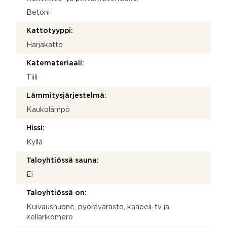
Betoni
Kattotyyppi:
Harjakatto
Katemateriaali:
Tiili
Lämmitysjärjestelmä:
Kaukolämpö
Hissi:
Kyllä
Taloyhtiössä sauna:
Ei
Taloyhtiössä on:
Kuivaushuone, pyörävarasto, kaapeli-tv ja
kellarikomero