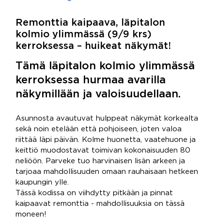
Remonttia kaipaava, läpitalon
kolmio ylimmässä (9/9 krs)
kerroksessa – huikeat näkymät!
Tämä läpitalon kolmio ylimmässä
kerroksessa hurmaa avarilla
näkymillään ja valoisuudellaan.
Asunnosta avautuvat hulppeat näkymät korkealta
sekä noin etelään että pohjoiseen, joten valoa
riittää läpi päivän. Kolme huonetta, vaatehuone ja
keittiö muodostavat toimivan kokonaisuuden 80
neliöön. Parveke tuo harvinaisen lisän arkeen ja
tarjoaa mahdollisuuden omaan rauhaisaan hetkeen
kaupungin ylle.
Tässä kodissa on viihdytty pitkään ja pinnat
kaipaavat remonttia - mahdollisuuksia on tässä
moneen!