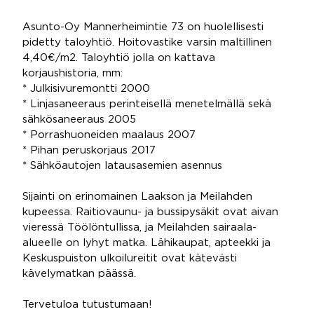
Asunto-Oy Mannerheimintie 73 on huolellisesti
pidetty taloyhtiö. Hoitovastike varsin maltillinen
4,40€/m2. Taloyhtiö jolla on kattava
korjaushistoria, mm:
* Julkisivuremontti 2000
* Linjasaneeraus perinteisellä menetelmällä sekä
sähkösaneeraus 2005
* Porrashuoneiden maalaus 2007
* Pihan peruskorjaus 2017
* Sähköautojen latausasemien asennus
Sijainti on erinomainen Laakson ja Meilahden
kupeessa. Raitiovaunu- ja bussipysäkit ovat aivan
vieressä Töölöntullissa, ja Meilahden sairaala-
alueelle on lyhyt matka. Lähikaupat, apteekki ja
Keskuspuiston ulkoilureitit ovat kätevästi
kävelymatkan päässä.
Tervetuloa tutustumaan!