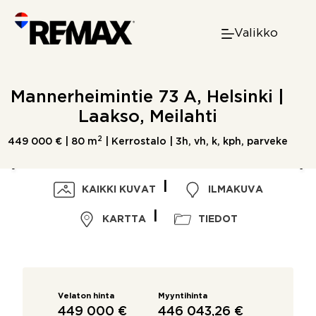
Skip
to
Valikko
content
Mannerheimintie 73 A, Helsinki |
Laakso, Meilahti
2
449 000 € |
80 m
| Kerrostalo | 3h, vh, k, kph, parveke
KAIKKI KUVAT
ILMAKUVA
KARTTA
TIEDOT
Velaton hinta
Myyntihinta
449 000 €
446 043,26 €