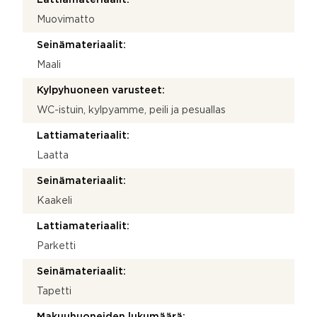
Muovimatto
Seinämateriaalit:
Maali
Kylpyhuoneen varusteet:
WC-istuin, kylpyamme, peili ja pesuallas
Lattiamateriaalit:
Laatta
Seinämateriaalit:
Kaakeli
Lattiamateriaalit:
Parketti
Seinämateriaalit:
Tapetti
Makuuhuoneiden lukumäärä: