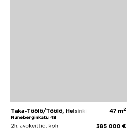
2
Taka-Töölö/Töölö, Helsinki
47 m
Runeberginkatu 48
2h, avokeittiö, kph
385 000 €