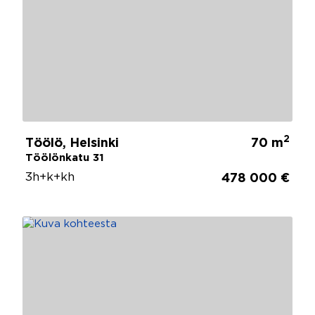
2
Töölö, Helsinki
70 m
Töölönkatu 31
3h+k+kh
478 000 €