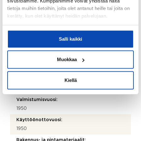
sivustoamme. Kumppanimme voivat yhdistää näitä
tietoja muihin tietoihin, joita olet antanut heille tai joita on
970 028 760
kerätty, kun olet käyttänyt heidän palvelujaan.
Katuosoite:
Tehtaankatu 10
Salli kaikki
Postinumero:
00140
Muokkaa
Postitoimipaikka:
Helsinki
Kiellä
Isännöitsijäntodistuksen päivämäärä:
10.06.2026
Valmistumisvuosi:
1950
Käyttöönottovuosi:
1950
Rakennus- ja pintamateriaalit: