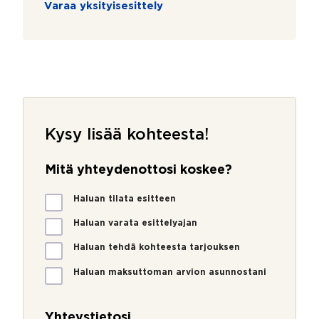
Varaa yksityisesittely
Kysy lisää kohteesta!
Mitä yhteydenottosi koskee?
M
Haluan tilata esitteen
i
t
Haluan varata esittelyajan
ä
Haluan tehdä kohteesta tarjouksen
y
h
Haluan maksuttoman arvion asunnostani
t
e
y
Yhteystietosi
d