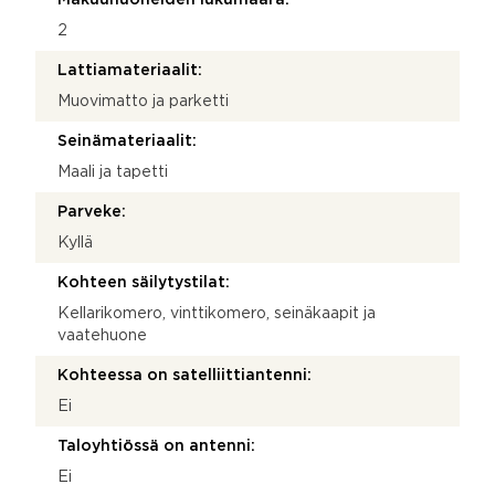
2
Lattiamateriaalit:
Muovimatto ja parketti
Seinämateriaalit:
Maali ja tapetti
Parveke:
Kyllä
Kohteen säilytystilat:
Kellarikomero, vinttikomero, seinäkaapit ja
vaatehuone
Kohteessa on satelliittiantenni:
Ei
Taloyhtiössä on antenni:
Ei