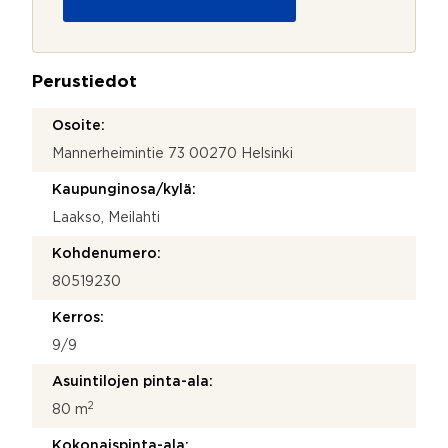
u
o
j
a
Perustiedot
*
Osoite:
Mannerheimintie 73 00270 Helsinki
Kaupunginosa/kylä:
Laakso, Meilahti
Kohdenumero:
80519230
Kerros:
9/9
Asuintilojen pinta-ala:
2
80 m
Kokonaispinta-ala: