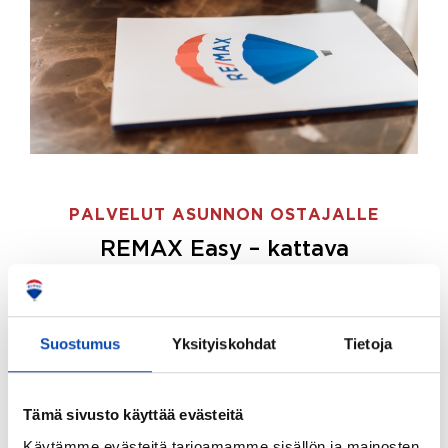
PALVELUT ASUNNON OSTAJALLE
REMAX Easy – kattava
palvelupaketti asunnon ostoon
REMAX Easy on palvelupakettimme asunnon
ostajille.
Tee ostotoimeksianto ja etsimme juuri
Suostumus
Yksityiskohdat
Tietoja
sinulle sopivan kodin, eikä sinun tarvitse nähdä
vaivaa sen löytämiseksi.
Tämä sivusto käyttää evästeitä
Hoidamme koko ostoprosessin puolestasi.
Käytämme evästeitä tarjoamamme sisällön ja mainosten