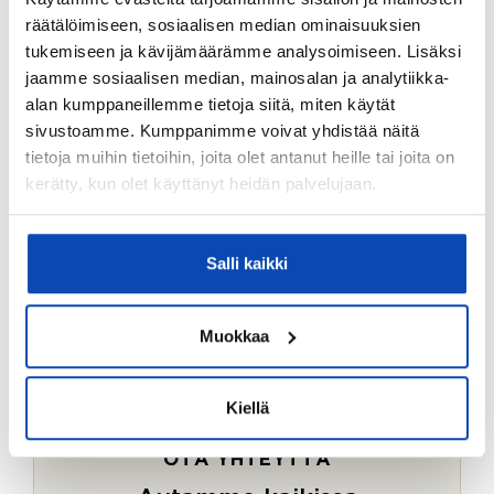
Ostotoimeksiantopalvelumme sopii myös esimerkiksi
räätälöimiseen, sosiaalisen median ominaisuuksien
sijoitus- ja vapaa-ajan asuntojen ostoon.
tukemiseen ja kävijämäärämme analysoimiseen. Lisäksi
jaamme sosiaalisen median, mainosalan ja analytiikka-
LUE LISÄÄ
alan kumppaneillemme tietoja siitä, miten käytät
sivustoamme. Kumppanimme voivat yhdistää näitä
tietoja muihin tietoihin, joita olet antanut heille tai joita on
kerätty, kun olet käyttänyt heidän palvelujaan.
Salli kaikki
Muokkaa
Kiellä
OTA YHTEYTTÄ