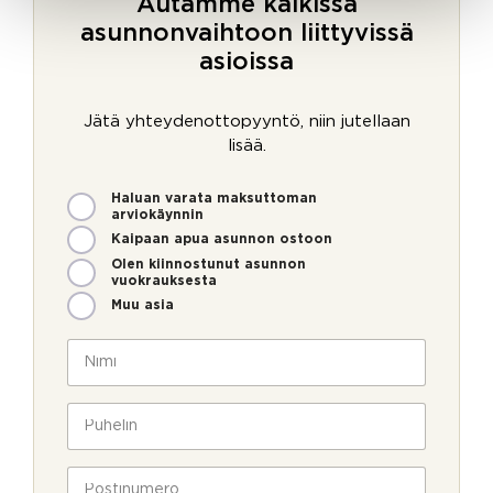
Autamme kaikissa
asunnonvaihtoon liittyvissä
asioissa
Jätä yhteydenottopyyntö, niin jutellaan
lisää.
M
Haluan varata maksuttoman
i
arviokäynnin
t
Kaipaan apua asunnon ostoon
e
Olen kiinnostunut asunnon
n
vuokrauksesta
v
Muu asia
o
i
N
m
i
m
m
e
i
P
o
*
u
l
h
l
e
P
a