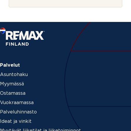
r
e
j
d
e
i
u
m
Palvelut
Asuntohaku
Myymässä
Ostamassa
Vuokraamassa
Palveluhinnasto
Ideat ja vinkit
Myytävät liiketilat ja liiketoiminnot