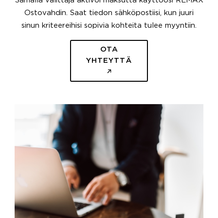
Samalla välittäjä aktivoi maksutta käyttöösi REMAX
Ostovahdin. Saat tiedon sähköpostiisi, kun juuri
sinun kriteereihisi sopivia kohteita tulee myyntiin.
OTA
YHTEYTTÄ