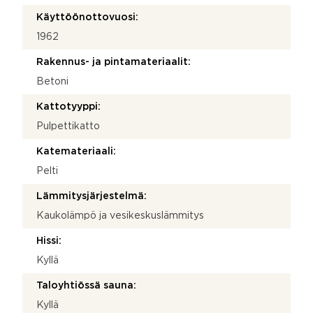
Käyttöönottovuosi:
1962
Rakennus- ja pintamateriaalit:
Betoni
Kattotyyppi:
Pulpettikatto
Katemateriaali:
Pelti
Lämmitysjärjestelmä:
Kaukolämpö ja vesikeskuslämmitys
Hissi:
Kyllä
Taloyhtiössä sauna:
Kyllä