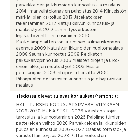
parvekkeiden ja ikkunoiden kunnostus- ja maalaus
2014 Ilmanvaihtokanavien puhdistus 2014 Kiinteistön
märkätilojen kartoitus 2013 Jätekatoksen
rakentaminen 2012 Katujulkisivun kunnostus- ja
maalaustyöt 2012 Lämmitysverkoston
linjasäätöventtiilien uusiminen 2010
Kaukolämpölaitteiston uusiminen ja ilmauskoneen
asennus 2009 Katusivun ikkunoiden huoltomaalaus
2008 Saunan kunnostus 2008 Peltikaton
paksukalvopinnoitus 2005 Yleisten tilojen ja ulko-
ovien lukkojen muutostyöt 2005 Hissien
peruskorjaus 2003 Pihaportti hankittu 2000
Pihanpuolen betoniosien kunnostus ja pihajulkisivun
maalaus
Tiedossa olevat tulevat korjaukset/remontit:
HALLITUKSEN KORJAUSTARVESELVITYKSEN
2026-2030 MUKAISESTI: 2026 Väestön suojan
tarkastus ja kunnostaminen 2026 Paloilmoittimien
pattereiden vaihto 2026 Parvekkeiden ja ikkunoiden
puuosien kunnostus 2026 -2027 Osakas toimisto- ja
varastotilan korjaus 2028 Patteriverkoston