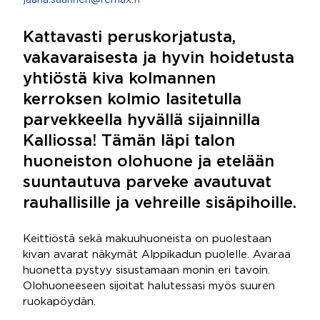
jaana.saarinen@remax.fi
Kattavasti peruskorjatusta,
vakavaraisesta ja hyvin hoidetusta
yhtiöstä kiva kolmannen
kerroksen kolmio lasitetulla
parvekkeella hyvällä sijainnilla
Kalliossa! Tämän läpi talon
huoneiston olohuone ja etelään
suuntautuva parveke avautuvat
rauhallisille ja vehreille sisäpihoille.
Keittiöstä sekä makuuhuoneista on puolestaan
kivan avarat näkymät Alppikadun puolelle. Avaraa
huonetta pystyy sisustamaan monin eri tavoin.
Olohuoneeseen sijoitat halutessasi myös suuren
ruokapöydän.