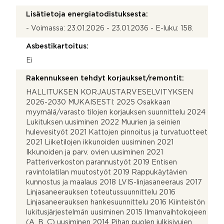
Lisätietoja energiatodistuksesta:
- Voimassa: 23.01.2026 - 23.01.2036 - E-luku: 158.
Asbestikartoitus:
Ei
Rakennukseen tehdyt korjaukset/remontit:
HALLITUKSEN KORJAUSTARVESELVITYKSEN
2026-2030 MUKAISESTI: 2025 Osakkaan
myymälä/varasto tilojen korjauksen suunnittelu 2024
Lukituksen uusiminen 2022 Muurien ja seinien
hulevesityöt 2021 Kattojen pinnoitus ja turvatuotteet
2021 Liiketilojen ikkunoiden uusiminen 2021
Ikkunoiden ja parv. ovien uusiminen 2021
Patteriverkoston parannustyöt 2019 Entisen
ravintolatilan muutostyöt 2019 Rappukäytävien
kunnostus ja maalaus 2018 LVIS-linjasaneeraus 2017
Linjasaneerauksen toteutussuunnittelu 2016
Linjasaneerauksen hankesuunnittelu 2016 Kiinteistön
lukitusjärjestelmän uusiminen 2015 Ilmanvaihtokojeen
(A, B, C) uusiminen 2014 Pihan puolen julkisivujen,