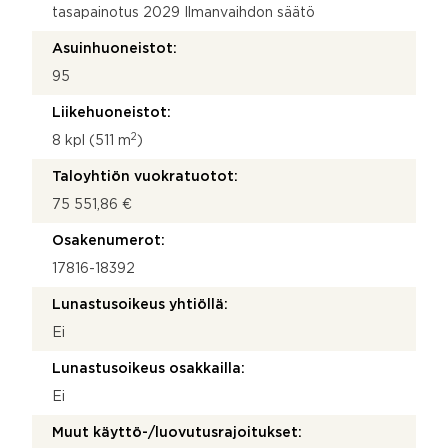
tasapainotus 2029 Ilmanvaihdon säätö
Asuinhuoneistot:
95
Liikehuoneistot:
2
8 kpl (511 m
)
Taloyhtiön vuokratuotot:
75 551,86 €
Osakenumerot:
17816-18392
Lunastusoikeus yhtiöllä:
Ei
Lunastusoikeus osakkailla:
Ei
Muut käyttö-/luovutusrajoitukset: