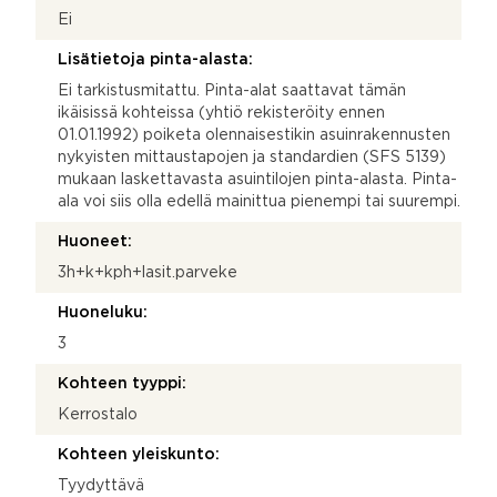
Ei
Lisätietoja pinta-alasta:
Ei tarkistusmitattu. Pinta-alat saattavat tämän
ikäisissä kohteissa (yhtiö rekisteröity ennen
01.01.1992) poiketa olennaisestikin asuinrakennusten
nykyisten mittaustapojen ja standardien (SFS 5139)
mukaan laskettavasta asuintilojen pinta-alasta. Pinta-
ala voi siis olla edellä mainittua pienempi tai suurempi.
Huoneet:
3h+k+kph+lasit.parveke
Huoneluku:
3
Kohteen tyyppi:
Kerrostalo
Kohteen yleiskunto:
Tyydyttävä