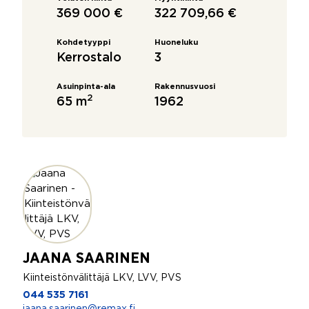
369 000 €
322 709,66 €
Kohdetyyppi
Huoneluku
Kerrostalo
3
Asuinpinta-ala
Rakennusvuosi
2
65 m
1962
JAANA SAARINEN
Kiinteistönvälittäjä LKV, LVV, PVS
044 535 7161