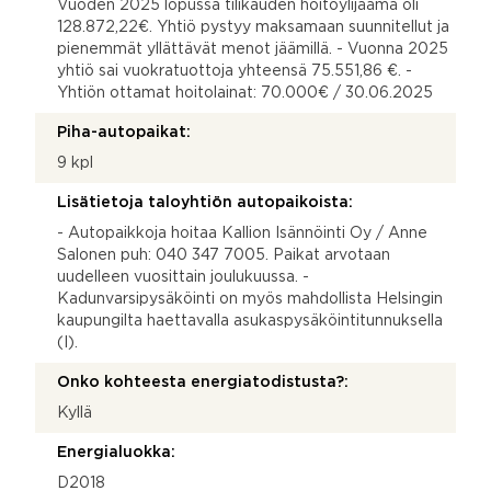
Vuoden 2025 lopussa tilikauden hoitoylijäämä oli
128.872,22€. Yhtiö pystyy maksamaan suunnitellut ja
pienemmät yllättävät menot jäämillä. - Vuonna 2025
yhtiö sai vuokratuottoja yhteensä 75.551,86 €. -
Yhtiön ottamat hoitolainat: 70.000€ / 30.06.2025
Piha-autopaikat:
9 kpl
Lisätietoja taloyhtiön autopaikoista:
- Autopaikkoja hoitaa Kallion Isännöinti Oy / Anne
Salonen puh: 040 347 7005. Paikat arvotaan
uudelleen vuosittain joulukuussa. -
Kadunvarsipysäköinti on myös mahdollista Helsingin
kaupungilta haettavalla asukaspysäköintitunnuksella
(I).
Onko kohteesta energiatodistusta?:
Kyllä
Energialuokka:
D2018