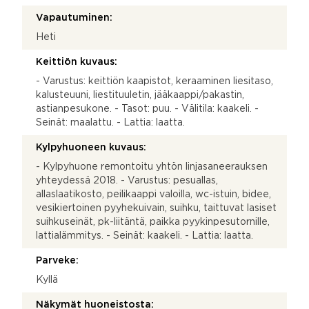
Vapautuminen:
Heti
Keittiön kuvaus:
- Varustus: keittiön kaapistot, keraaminen liesitaso,
kalusteuuni, liestituuletin, jääkaappi/pakastin,
astianpesukone. - Tasot: puu. - Välitila: kaakeli. -
Seinät: maalattu. - Lattia: laatta.
Kylpyhuoneen kuvaus:
- Kylpyhuone remontoitu yhtön linjasaneerauksen
yhteydessä 2018. - Varustus: pesuallas,
allaslaatikosto, peilikaappi valoilla, wc-istuin, bidee,
vesikiertoinen pyyhekuivain, suihku, taittuvat lasiset
suihkuseinät, pk-liitäntä, paikka pyykinpesutornille,
lattialämmitys. - Seinät: kaakeli. - Lattia: laatta.
Parveke:
Kyllä
Näkymät huoneistosta: