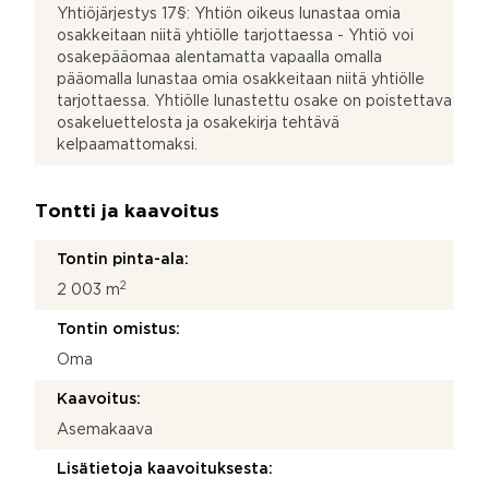
Yhtiöjärjestys 17§: Yhtiön oikeus lunastaa omia
osakkeitaan niitä yhtiölle tarjottaessa - Yhtiö voi
osakepääomaa alentamatta vapaalla omalla
pääomalla lunastaa omia osakkeitaan niitä yhtiölle
tarjottaessa. Yhtiölle lunastettu osake on poistettava
osakeluettelosta ja osakekirja tehtävä
kelpaamattomaksi.
Tontti ja kaavoitus
Tontin pinta-ala:
2
2 003 m
Tontin omistus:
Oma
Kaavoitus:
Asemakaava
Lisätietoja kaavoituksesta: