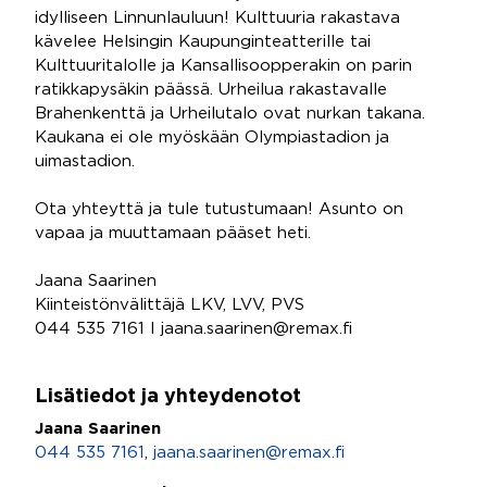
idylliseen Linnunlauluun! Kulttuuria rakastava
kävelee Helsingin Kaupunginteatterille tai
Kulttuuritalolle ja Kansallisoopperakin on parin
ratikkapysäkin päässä. Urheilua rakastavalle
Brahenkenttä ja Urheilutalo ovat nurkan takana.
Kaukana ei ole myöskään Olympiastadion ja
uimastadion.
Ota yhteyttä ja tule tutustumaan! Asunto on
vapaa ja muuttamaan pääset heti.
Jaana Saarinen
Kiinteistönvälittäjä LKV, LVV, PVS
044 535 7161 I jaana.saarinen@remax.fi
Lisätiedot ja yhteydenotot
Jaana Saarinen
044 535 7161
,
jaana.saarinen@remax.fi