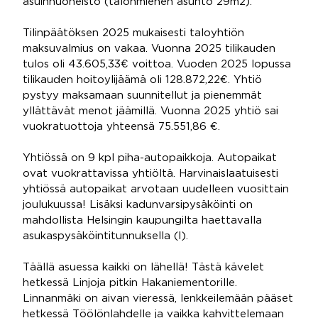
asuinhuoneisto (talonmiehen asunto 29m2).
Tilinpäätöksen 2025 mukaisesti taloyhtiön
maksuvalmius on vakaa. Vuonna 2025 tilikauden
tulos oli 43.605,33€ voittoa. Vuoden 2025 lopussa
tilikauden hoitoylijäämä oli 128.872,22€. Yhtiö
pystyy maksamaan suunnitellut ja pienemmät
yllättävät menot jäämillä. Vuonna 2025 yhtiö sai
vuokratuottoja yhteensä 75.551,86 €.
Yhtiössä on 9 kpl piha-autopaikkoja. Autopaikat
ovat vuokrattavissa yhtiöltä. Harvinaislaatuisesti
yhtiössä autopaikat arvotaan uudelleen vuosittain
joulukuussa! Lisäksi kadunvarsipysäköinti on
mahdollista Helsingin kaupungilta haettavalla
asukaspysäköintitunnuksella (I).
Täällä asuessa kaikki on lähellä! Tästä kävelet
hetkessä Linjoja pitkin Hakaniementorille.
Linnanmäki on aivan vieressä, lenkkeilemään pääset
hetkessä Töölönlahdelle ja vaikka kahvittelemaan