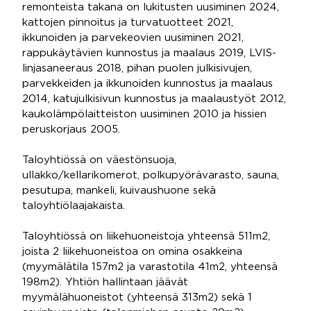
remonteista takana on lukitusten uusiminen 2024,
kattojen pinnoitus ja turvatuotteet 2021,
ikkunoiden ja parvekeovien uusiminen 2021,
rappukäytävien kunnostus ja maalaus 2019, LVIS-
linjasaneeraus 2018, pihan puolen julkisivujen,
parvekkeiden ja ikkunoiden kunnostus ja maalaus
2014, katujulkisivun kunnostus ja maalaustyöt 2012,
kaukolämpölaitteiston uusiminen 2010 ja hissien
peruskorjaus 2005.
Taloyhtiössä on väestönsuoja,
ullakko/kellarikomerot, polkupyörävarasto, sauna,
pesutupa, mankeli, kuivaushuone sekä
taloyhtiölaajakaista.
Taloyhtiössä on liikehuoneistoja yhteensä 511m2,
joista 2 liikehuoneistoa on omina osakkeina
(myymälätila 157m2 ja varastotila 41m2, yhteensä
198m2). Yhtiön hallintaan jäävät
myymälähuoneistot (yhteensä 313m2) sekä 1