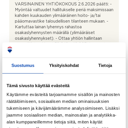
VARSINAINEN YHTIÖKOKOUS 2.6.2026 päätti: -
Myöntää valtuudet hallitukselle periä maksimissaan
kahden kuukauden ylimääräinen hoito- ja/tai
pääomavastike taloudellisen tilanteen mukaan. -
Kartuttaa lainan lyhennys rahastoa
osakaslyhennysten määrällä (ylimääräiset
osakaslyhennykset). - Ottaa yhtiön hallintaan
myymälä (osakkeet 39 649 - 42 003) ja varasto
(osakkeet 42 004–42 377) maksimissaan kolmeksi
vuodeksi maksamattomiin vastikkeisiin perustuen.
Suostumus
Yksityiskohdat
Tietoja
Kohteen kuvaus
Tämä sivusto käyttää evästeitä
Keittiön kuvaus:
- Varustus: keittiön kaapistot, keraaminen liesitaso,
Käytämme evästeitä tarjoamamme sisällön ja mainosten
kalusteuuni, liestituuletin, jääkaappi/pakastin,
räätälöimiseen, sosiaalisen median ominaisuuksien
astianpesukone. - Tasot: puu. - Välitila: kaakeli. -
tukemiseen ja kävijämäärämme analysoimiseen. Lisäksi
Seinät: maalattu. - Lattia: laatta.
jaamme sosiaalisen median, mainosalan ja analytiikka-
Kylpyhuoneen kuvaus:
alan kumppaneillemme tietoja siitä, miten käytät