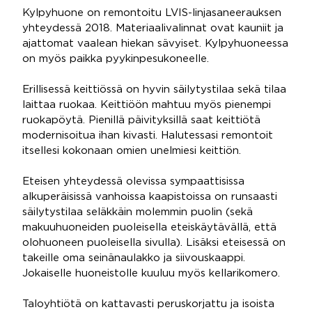
Kylpyhuone on remontoitu LVIS-linjasaneerauksen
yhteydessä 2018. Materiaalivalinnat ovat kauniit ja
ajattomat vaalean hiekan sävyiset. Kylpyhuoneessa
on myös paikka pyykinpesukoneelle.
Erillisessä keittiössä on hyvin säilytystilaa sekä tilaa
laittaa ruokaa. Keittiöön mahtuu myös pienempi
ruokapöytä. Pienillä päivityksillä saat keittiötä
modernisoitua ihan kivasti. Halutessasi remontoit
itsellesi kokonaan omien unelmiesi keittiön.
Eteisen yhteydessä olevissa sympaattisissa
alkuperäisissä vanhoissa kaapistoissa on runsaasti
säilytystilaa seläkkäin molemmin puolin (sekä
makuuhuoneiden puoleisella eteiskäytävällä, että
olohuoneen puoleisella sivulla). Lisäksi eteisessä on
takeille oma seinänaulakko ja siivouskaappi.
Jokaiselle huoneistolle kuuluu myös kellarikomero.
Taloyhtiötä on kattavasti peruskorjattu ja isoista