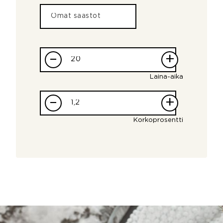
–
+
Laina-aika
–
+
Korkoprosentti