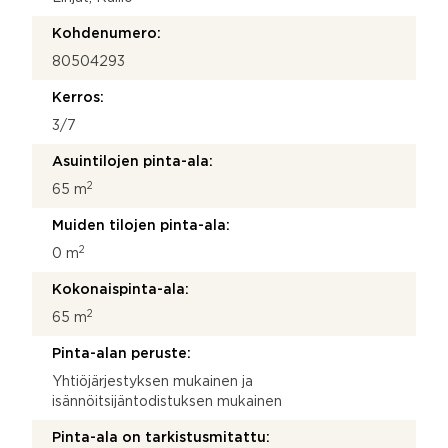
Kohdenumero:
80504293
Kerros:
3/7
Asuintilojen pinta-ala:
2
65 m
Muiden tilojen pinta-ala:
2
0 m
Kokonaispinta-ala:
2
65 m
Pinta-alan peruste:
Yhtiöjärjestyksen mukainen ja
isännöitsijäntodistuksen mukainen
Pinta-ala on tarkistusmitattu: