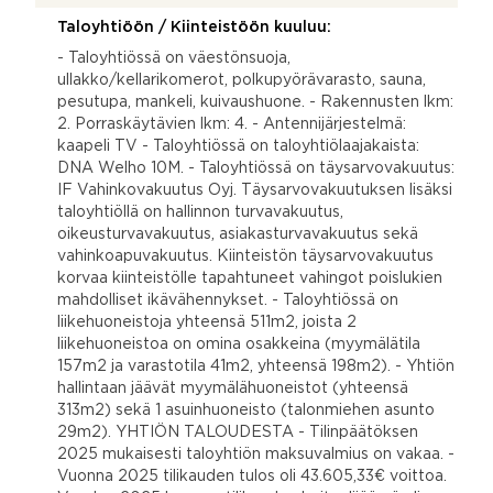
Taloyhtiöön / Kiinteistöön kuuluu:
- Taloyhtiössä on väestönsuoja,
ullakko/kellarikomerot, polkupyörävarasto, sauna,
pesutupa, mankeli, kuivaushuone. - Rakennusten lkm:
2. Porraskäytävien lkm: 4. - Antennijärjestelmä:
kaapeli TV - Taloyhtiössä on taloyhtiölaajakaista:
DNA Welho 10M. - Taloyhtiössä on täysarvovakuutus:
IF Vahinkovakuutus Oyj. Täysarvovakuutuksen lisäksi
taloyhtiöllä on hallinnon turvavakuutus,
oikeusturvavakuutus, asiakasturvavakuutus sekä
vahinkoapuvakuutus. Kiinteistön täysarvovakuutus
korvaa kiinteistölle tapahtuneet vahingot poislukien
mahdolliset ikävähennykset. - Taloyhtiössä on
liikehuoneistoja yhteensä 511m2, joista 2
liikehuoneistoa on omina osakkeina (myymälätila
157m2 ja varastotila 41m2, yhteensä 198m2). - Yhtiön
hallintaan jäävät myymälähuoneistot (yhteensä
313m2) sekä 1 asuinhuoneisto (talonmiehen asunto
29m2). YHTIÖN TALOUDESTA - Tilinpäätöksen
2025 mukaisesti taloyhtiön maksuvalmius on vakaa. -
Vuonna 2025 tilikauden tulos oli 43.605,33€ voittoa.