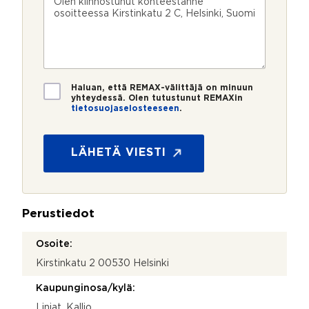
n
ö
k
i
u
p
e
e
m
o
e
s
e
s
?
t
r
t
i
o
i
*
*
T
Haluan, että REMAX-välittäjä on minuun
i
yhteydessä. Olen tutustunut REMAXin
tietosuojaselosteeseen
.
e
t
o
s
LÄHETÄ VIESTI
u
o
j
a
Perustiedot
*
Osoite:
Kirstinkatu 2 00530 Helsinki
Kaupunginosa/kylä:
Linjat, Kallio