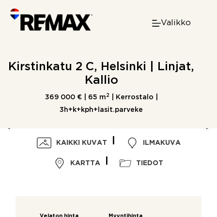
Skip
to
Valikko
content
Kirstinkatu 2 C, Helsinki | Linjat,
Kallio
2
369 000 € |
65 m
| Kerrostalo |
3h+k+kph+lasit.parveke
KAIKKI KUVAT
ILMAKUVA
KARTTA
TIEDOT
Velaton hinta
Myyntihinta