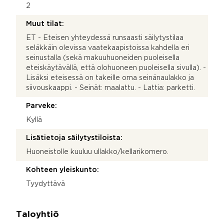
2
Muut tilat:
ET - Eteisen yhteydessä runsaasti säilytystilaa
seläkkäin olevissa vaatekaapistoissa kahdella eri
seinustalla (sekä makuuhuoneiden puoleisella
eteiskäytävällä, että olohuoneen puoleisella sivulla). -
Lisäksi eteisessä on takeille oma seinänaulakko ja
siivouskaappi. - Seinät: maalattu. - Lattia: parketti.
Parveke:
Kyllä
Lisätietoja säilytystiloista:
Huoneistolle kuuluu ullakko/kellarikomero.
Kohteen yleiskunto:
Tyydyttävä
Taloyhtiö