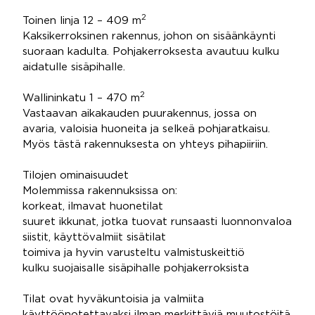
2
Toinen linja 12 – 409 m
Kaksikerroksinen rakennus, johon on sisäänkäynti
suoraan kadulta. Pohjakerroksesta avautuu kulku
aidatulle sisäpihalle.
2
Wallininkatu 1 – 470 m
Vastaavan aikakauden puurakennus, jossa on
avaria, valoisia huoneita ja selkeä pohjaratkaisu.
Myös tästä rakennuksesta on yhteys pihapiiriin.
Tilojen ominaisuudet
Molemmissa rakennuksissa on:
korkeat, ilmavat huonetilat
suuret ikkunat, jotka tuovat runsaasti luonnonvaloa
siistit, käyttövalmiit sisätilat
toimiva ja hyvin varusteltu valmistuskeittiö
kulku suojaisalle sisäpihalle pohjakerroksista
Tilat ovat hyväkuntoisia ja valmiita
käyttöönotettavaksi ilman merkittäviä muutostöitä.