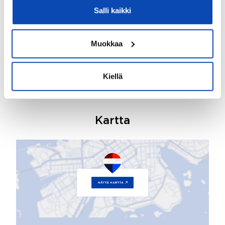
Salli kaikki
Hinta ja kustannukset
Muokkaa
Myyntihinta:
0 €
Kiellä
Kartta