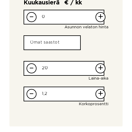
Kuukausierä
€ / kk
–
+
Asunnon velaton hinta
–
+
Laina-aika
–
+
Korkoprosentti