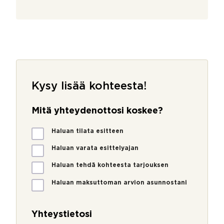
Kysy lisää kohteesta!
Mitä yhteydenottosi koskee?
M
Haluan tilata esitteen
i
t
Haluan varata esittelyajan
ä
Haluan tehdä kohteesta tarjouksen
y
h
Haluan maksuttoman arvion asunnostani
t
e
y
Yhteystietosi
d