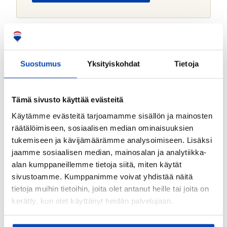
o
j
a
Perustiedot
*
Osoite:
Suostumus
Yksityiskohdat
Tietoja
Toinen Linja 12 / Wallininkatu 1 00530 Helsinki
Kaupunginosa/kylä:
Tämä sivusto käyttää evästeitä
Linjat
Käytämme evästeitä tarjoamamme sisällön ja mainosten
Kohdenumero:
räätälöimiseen, sosiaalisen median ominaisuuksien
80506916
tukemiseen ja kävijämäärämme analysoimiseen. Lisäksi
jaamme sosiaalisen median, mainosalan ja analytiikka-
Kerros:
alan kumppaneillemme tietoja siitä, miten käytät
Kokonaispinta-ala:
sivustoamme. Kumppanimme voivat yhdistää näitä
2
tietoja muihin tietoihin, joita olet antanut heille tai joita on
879 m
kerätty, kun olet käyttänyt heidän palvelujaan.
Kohteen tyyppi:
Liiketila