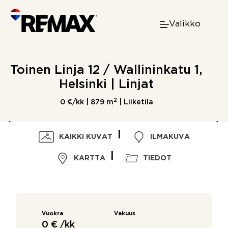
Skip
to
Valikko
content
Toinen Linja 12 / Wallininkatu 1,
Helsinki | Linjat
2
0 €/kk |
879 m
| Liiketila
KAIKKI KUVAT
ILMAKUVA
KARTTA
TIEDOT
Vuokra
Vakuus
0 € /kk