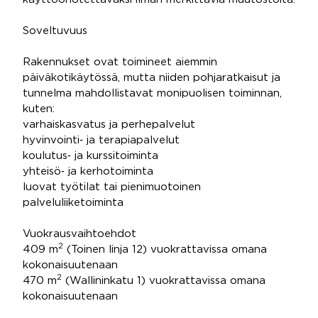
Soveltuvuus
Rakennukset ovat toimineet aiemmin
päiväkotikäytössä, mutta niiden pohjaratkaisut ja
tunnelma mahdollistavat monipuolisen toiminnan,
kuten:
varhaiskasvatus ja perhepalvelut
hyvinvointi‑ ja terapiapalvelut
koulutus‑ ja kurssitoiminta
yhteisö‑ ja kerhotoiminta
luovat työtilat tai pienimuotoinen
palveluliiketoiminta
Vuokrausvaihtoehdot
2
409 m
(Toinen linja 12) vuokrattavissa omana
kokonaisuutenaan
2
470 m
(Wallininkatu 1) vuokrattavissa omana
kokonaisuutenaan