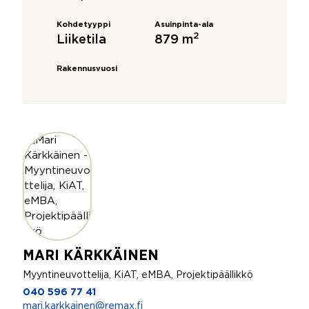
Kohdetyyppi
Asuinpinta-ala
2
Liiketila
879 m
Rakennusvuosi
MARI KÄRKKÄINEN
Myyntineuvottelija, KiAT, eMBA, Projektipäällikkö
040 596 77 41
mari.karkkainen@remax.fi