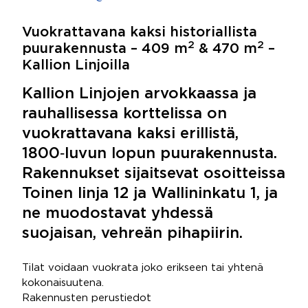
Vuokrattavana kaksi historiallista
2
2
puurakennusta – 409 m
& 470 m
–
Kallion Linjoilla
Kallion Linjojen arvokkaassa ja
rauhallisessa korttelissa on
vuokrattavana kaksi erillistä,
1800‑luvun lopun puurakennusta.
Rakennukset sijaitsevat osoitteissa
Toinen linja 12 ja Wallininkatu 1, ja
ne muodostavat yhdessä
suojaisan, vehreän pihapiirin.
Tilat voidaan vuokrata joko erikseen tai yhtenä
kokonaisuutena.
Rakennusten perustiedot