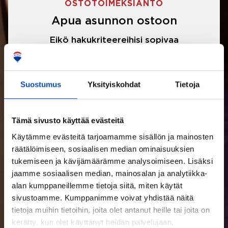
OSTOTOIMEKSIANTO
Apua asunnon ostoon
Eikö hakukriteereihisi sopivaa
asuntoa ole löytynyt? Jännittääkö
asunnon ostotarjouksen tekeminen?
Suostumus
Yksityiskohdat
Tietoja
Välittäjämme auttavat sinua kaikissa
asunnon ostoon liittyvissä asioissa.
Tämä sivusto käyttää evästeitä
Käytämme evästeitä tarjoamamme sisällön ja mainosten
LUE LISÄÄ
räätälöimiseen, sosiaalisen median ominaisuuksien
tukemiseen ja kävijämäärämme analysoimiseen. Lisäksi
jaamme sosiaalisen median, mainosalan ja analytiikka-
alan kumppaneillemme tietoja siitä, miten käytät
sivustoamme. Kumppanimme voivat yhdistää näitä
tietoja muihin tietoihin, joita olet antanut heille tai joita on
kerätty, kun olet käyttänyt heidän palvelujaan.