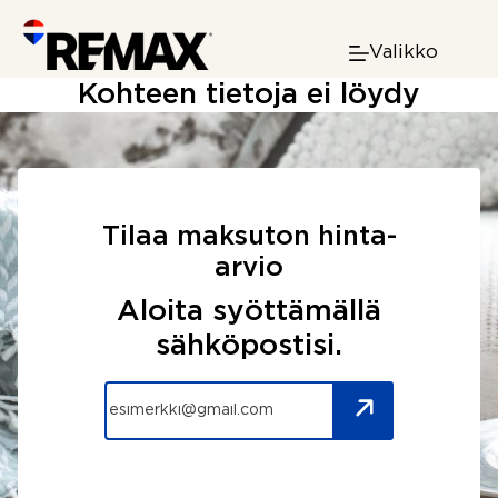
Skip
to
Valikko
content
Kohteen tietoja ei löydy
Tilaa maksuton hinta-
arvio
Aloita syöttämällä
sähköpostisi.