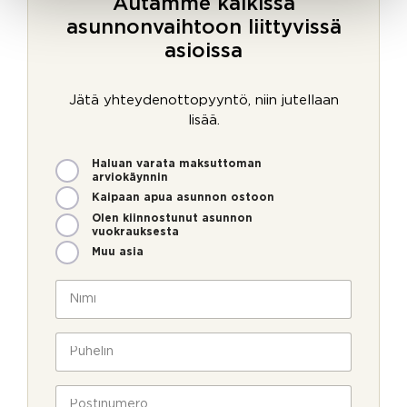
Autamme kaikissa
asunnonvaihtoon liittyvissä
asioissa
Jätä yhteydenottopyyntö, niin jutellaan
lisää.
M
Haluan varata maksuttoman
i
arviokäynnin
t
Kaipaan apua asunnon ostoon
e
Olen kiinnostunut asunnon
n
vuokrauksesta
v
Muu asia
o
i
N
m
i
m
m
e
i
P
o
*
u
l
h
l
e
P
a