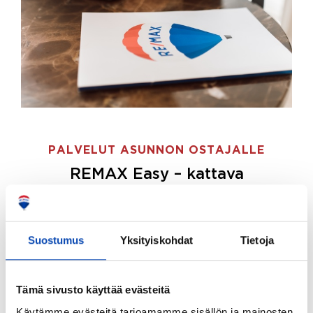
PALVELUT ASUNNON OSTAJALLE
REMAX Easy – kattava
palvelupaketti asunnon ostoon
REMAX Easy on palvelupakettimme asunnon
ostajille.
Tee ostotoimeksianto ja etsimme juuri
Suostumus
Yksityiskohdat
Tietoja
sinulle sopivan kodin, eikä sinun tarvitse nähdä
vaivaa sen löytämiseksi.
Tämä sivusto käyttää evästeitä
Hoidamme koko ostoprosessin puolestasi.
Käytämme evästeitä tarjoamamme sisällön ja mainosten