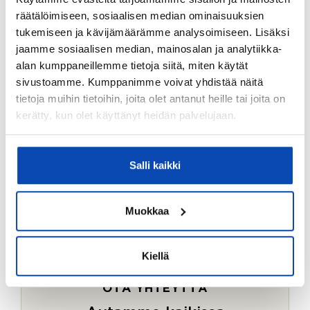
Ostotoimeksiantopalvelumme sopii myös esimerkiksi
räätälöimiseen, sosiaalisen median ominaisuuksien
sijoitus- ja vapaa-ajan asuntojen ostoon.
tukemiseen ja kävijämäärämme analysoimiseen. Lisäksi
jaamme sosiaalisen median, mainosalan ja analytiikka-
LUE LISÄÄ
alan kumppaneillemme tietoja siitä, miten käytät
sivustoamme. Kumppanimme voivat yhdistää näitä
tietoja muihin tietoihin, joita olet antanut heille tai joita on
kerätty, kun olet käyttänyt heidän palvelujaan.
Salli kaikki
Muokkaa
Kiellä
OTA YHTEYTTÄ