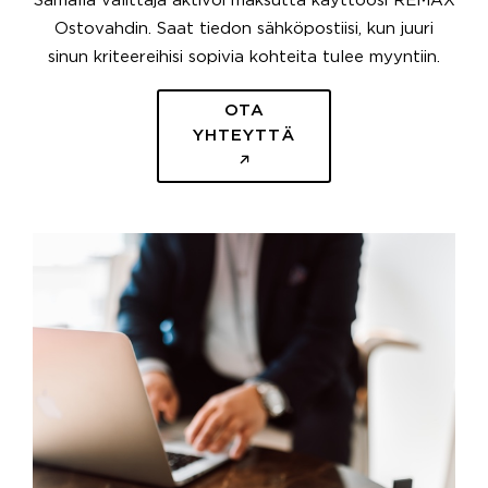
Samalla välittäjä aktivoi maksutta käyttöösi REMAX
Ostovahdin. Saat tiedon sähköpostiisi, kun juuri
sinun kriteereihisi sopivia kohteita tulee myyntiin.
OTA
YHTEYTTÄ