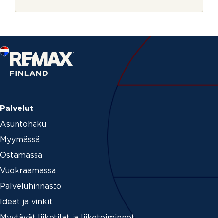
r
j
e
Palvelut
Asuntohaku
Myymässä
Ostamassa
Vuokraamassa
Palveluhinnasto
Ideat ja vinkit
Myytävät liiketilat ja liiketoiminnot