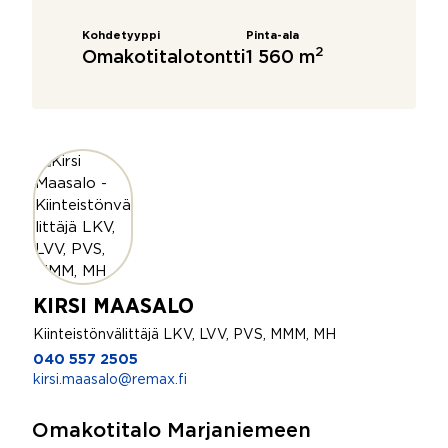
Kohdetyyppi
Pinta-ala
2
Omakotitalotontti
1 560 m
KIRSI MAASALO
Kiinteistönvälittäjä LKV, LVV, PVS, MMM, MH
040 557 2505
kirsi.maasalo@remax.fi
Omakotitalo Marjaniemeen