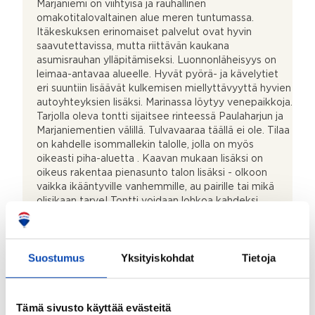
Marjaniemi on viihtyisä ja rauhallinen
omakotitalovaltainen alue meren tuntumassa.
Itäkeskuksen erinomaiset palvelut ovat hyvin
saavutettavissa, mutta riittävän kaukana
asumisrauhan ylläpitämiseksi. Luonnonläheisyys on
leimaa-antavaa alueelle. Hyvät pyörä- ja kävelytiet
eri suuntiin lisäävät kulkemisen miellyttävyyttä hyvien
autoyhteyksien lisäksi. Marinassa löytyy venepaikkoja.
Tarjolla oleva tontti sijaitsee rinteessä Paulaharjun ja
Marjaniementien välillä. Tulvavaaraa täällä ei ole. Tilaa
on kahdelle isommallekin talolle, jolla on myös
oikeasti piha-aluetta . Kaavan mukaan lisäksi on
oikeus rakentaa pienasunto talon lisäksi - olkoon
vaikka ikääntyville vanhemmille, au pairille tai mikä
olisikaan tarve! Tontti voidaan lohkoa kahdeksi
omaksi tontikseen - kummatkin olisivat noin 780
neliötä. Tule kokemaan ja aistimaan ihanaa vehreyttä
alueella - tontti itse on vain odottava
Suostumus
Yksityiskohdat
Tietoja
rakennustyömaa eli oma vehreys odottaa:) Mutta ---
voisiko tämä olla juuri Teille! Ollaan yhteydessä -
tästä askel tulevaisuuteen! Talousoppineet lupailevat
jo valoisampia aikoja!
Tämä sivusto käyttää evästeitä