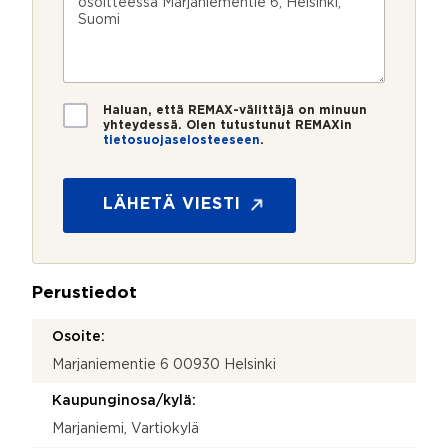
u
p
e
e
m
o
e
s
e
s
?
t
r
t
i
o
i
*
*
T
Haluan, että REMAX-välittäjä on minuun
i
yhteydessä. Olen tutustunut REMAXin
tietosuojaselosteeseen
.
e
H
t
a
o
l
s
LÄHETÄ VIESTI
u
u
a
o
t
j
k
a
o
Perustiedot
*
H
a
Osoite:
l
Marjaniementie 6 00930 Helsinki
u
a
Kaupunginosa/kylä:
t
k
Marjaniemi, Vartiokylä
o