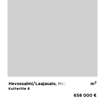
2
Hevossalmi/Laajasalo, Helsinki
m
Kutteritie 8
658 000 €