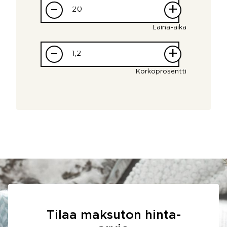
–
+
Laina-aika
–
+
Korkoprosentti
Tilaa maksuton hinta-