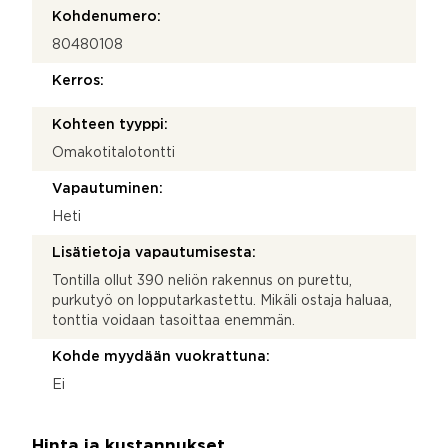
Kohdenumero:
80480108
Kerros:
Kohteen tyyppi:
Omakotitalotontti
Vapautuminen:
Heti
Lisätietoja vapautumisesta:
Tontilla ollut 390 neliön rakennus on purettu,
purkutyö on lopputarkastettu. Mikäli ostaja haluaa,
tonttia voidaan tasoittaa enemmän.
Kohde myydään vuokrattuna:
Ei
Hinta ja kustannukset