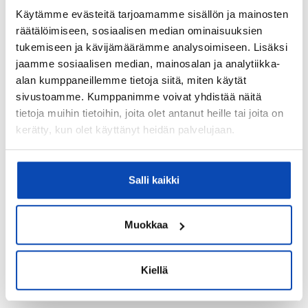
Palvelut:
Käytämme evästeitä tarjoamamme sisällön ja mainosten
Itäkeskus tarjoaa mahtavan palveluvalikoiman ja
räätälöimiseen, sosiaalisen median ominaisuuksien
metroyhteyden keskustaan
tukemiseen ja kävijämäärämme analysoimiseen. Lisäksi
jaamme sosiaalisen median, mainosalan ja analytiikka-
Koulut:
alan kumppaneillemme tietoja siitä, miten käytät
Alueella on oma Marjaniemen peruskoulu osana
sivustoamme. Kumppanimme voivat yhdistää näitä
Puotilan alakoulua.
tietoja muihin tietoihin, joita olet antanut heille tai joita on
Päiväkoti:
kerätty, kun olet käyttänyt heidän palvelujaan.
Alueella on päiväkoti Vaapukka
Liikenneyhteydet:
Salli kaikki
Bussipysäkki lähellä, sujuvat yhteydet omalla autolla,
metroasema lähellä ja raitiovaunupysäkki lähellä
Muokkaa
Lisätietoja liikenneyhteyksistä:
Metro ja pikaratikka ovat Itäkeskuksessa
Kiellä