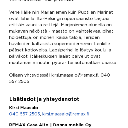
Veneilijälle niin Marjaniemen kuin Puotilan Marinat
ovat lähellä. Itä-Helsingin upea saaristo tarjoaa
erittäin kauniita reittejä. Marjaniemen alueella on
mukavan näköistä - maasto on vaihtelevaa, pihat
hoidettuja, on monen ikäisiä taloja, Terijoen
huviloiden kaltaisista supermoderneihin. Lenkille
pääset kotiovelta. Lapsiperheille löytyy koulu ja
päiväkoti Itäkeskuksen laajat palvelut ovat
muutaman minuutin pyörä- tai automatkan päässä.
Ollaan yhteydessä! kirsi.maasalo@remax.fi. 040
557 2505
Lisätiedot ja yhteydenotot
Kirsi Maasalo
040 557 2505
,
kirsi.maasalo@remax.fi
REMAX Casa Alto | Donna mobile Oy