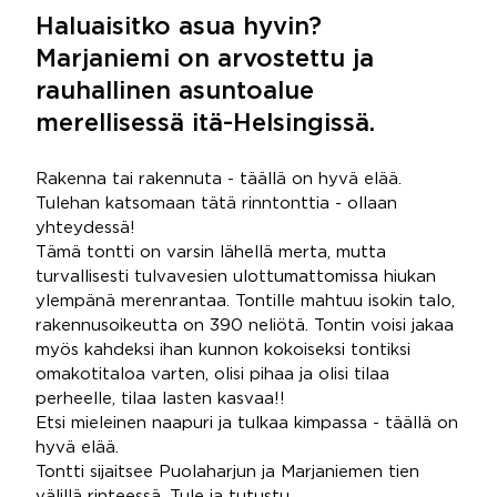
Haluaisitko asua hyvin?
Marjaniemi on arvostettu ja
rauhallinen asuntoalue
merellisessä itä-Helsingissä.
Rakenna tai rakennuta - täällä on hyvä elää.
Tulehan katsomaan tätä rinntonttia - ollaan
yhteydessä!
Tämä tontti on varsin lähellä merta, mutta
turvallisesti tulvavesien ulottumattomissa hiukan
ylempänä merenrantaa. Tontille mahtuu isokin talo,
rakennusoikeutta on 390 neliötä. Tontin voisi jakaa
myös kahdeksi ihan kunnon kokoiseksi tontiksi
omakotitaloa varten, olisi pihaa ja olisi tilaa
perheelle, tilaa lasten kasvaa!!
Etsi mieleinen naapuri ja tulkaa kimpassa - täällä on
hyvä elää.
Tontti sijaitsee Puolaharjun ja Marjaniemen tien
välillä rinteessä. Tule ja tutustu.