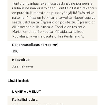
Tontti on vanhaa rakennusaluetta isoine puineen ja
rauhallisine naapuristoineen. Tontilla ollut iso rakennus
on purettu ja maasto on purkutyön jäljiltä "käsitellyn
näköinen". Maa on tutkittu ja tervettä. Raportteja voi
saada välittäjältä. Öljysäiliö on poistettu. Öljysäiliö on
ollut betonoidulla alustalla. Tontille on rasitetie
Marjaniementie 6b kautta. Ylälaidassa kulkee
Puolaharju ja vanha osoite onkin Puolaharju 5.
2
Rakennusoikeus kerros-m
:
390
Kaavoitus:
Asemakaava
Lisätiedot
LÄHIPALVELUT
Paikallistiedot: