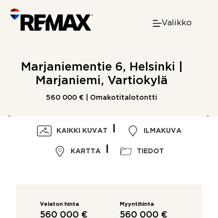
Skip
to
Valikko
content
Marjaniementie 6, Helsinki |
Marjaniemi, Vartiokylä
560 000 € | Omakotitalotontti
KAIKKI KUVAT
ILMAKUVA
KARTTA
TIEDOT
Velaton hinta
Myyntihinta
560 000 €
560 000 €