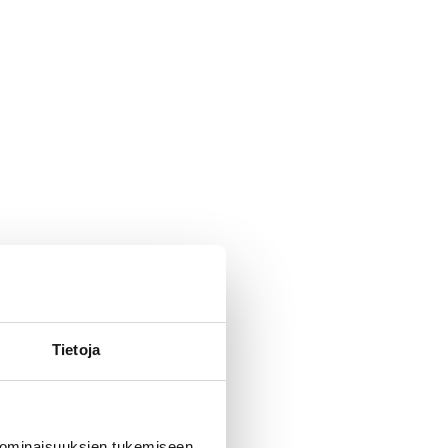
Tietoja
 ominaisuuksien tukemiseen