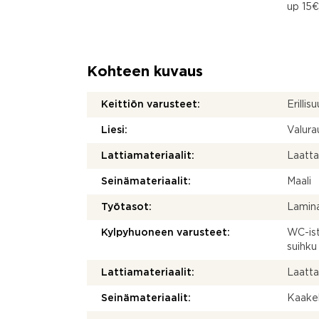
up 15€
Kohteen kuvaus
Keittiön varusteet:
Erillisu
Liesi:
Valurau
Lattiamateriaalit:
Laatt
Seinämateriaalit:
Maali
Työtasot:
Lamina
Kylpyhuoneen varusteet:
WC-ist
suihku
Lattiamateriaalit:
Laatt
Seinämateriaalit:
Kaakel