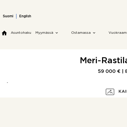
Skip
to
content
Suomi
English
Asuntohaku
Myymässä
Ostamassa
Vuokraam
Meri-Rastil
59 000 € |
KAI
Velaton hinta
Myyntihinta