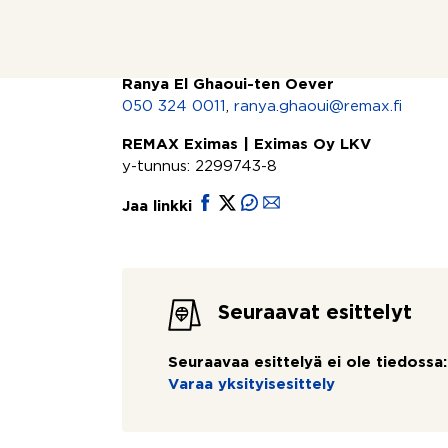
Lisätiedot ja yhteydenotot
Ranya El Ghaoui-ten Oever
050 324 0011
,
ranya.ghaoui@remax.fi
REMAX Eximas | Eximas Oy LKV
y-tunnus: 2299743-8
Jaa linkki
Seuraavat esittelyt
Seuraavaa esittelyä ei ole tiedossa:
Varaa yksityisesittely