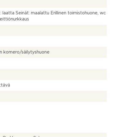
t: laatta Seinät: maalattu Erillinen toimistohuone, wc
eittiönurkkaus
nen komero/säilytyshuone
ttävä