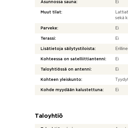
Asunnossa sauna:
Ei
Muut tilat:
Lattia
sekä k
Parveke:
Ei
Terassi:
Ei
Lisätietoja säilytystiloista:
Erilli
Kohteessa on satelliittiantenni:
Ei
Taloyhtiössä on antenni:
Ei
Kohteen yleiskunto:
Tyydy
Kohde myydään kalustettuna:
Ei
Taloyhtiö