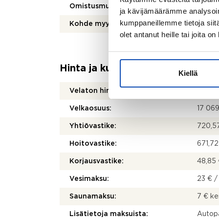
Omistusmuoto:
Oma
ja kävijämäärämme analysoim
kumppaneillemme tietoja siitä
Kohde myydään vuokrattuna:
Ei
olet antanut heille tai joita o
Hinta ja kustannukset
Kiellä
Velaton hinta:
59 00
Velkaosuus:
17 06
Yhtiövastike:
720,57
Hoitovastike:
671,72
Korjausvastike:
48,85 
Vesimaksu:
23 € /
Saunamaksu:
7 € k
Lisätietoja maksuista:
Autopa