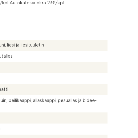
/kpl Autokatosvuokra 23€/kpl
uni, liesi ja liesituuletin
taliesi
a
atti
uin, peilikaappi, allaskaappi, pesuallas ja bidee-
a
i