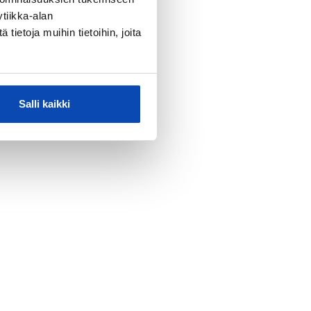
tiikka-alan
ietoja muihin tietoihin, joita
Salli kaikki