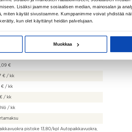
iseen. Lisäksi jaamme sosiaalisen median, mainosalan ja analy
, miten käytät sivustoamme. Kumppanimme voivat yhdistää näitä t
n kerätty, kun olet käyttänyt heidän palvelujaan.
Muokkaa
0 €
9,09 €
 € / kk
 € / kk
€ / kk
 hlö / kk
ertamaksu
ikkavuokra pistoke 13,80/kpl Autopaikkavuokra,