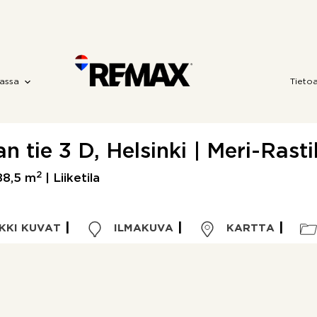
assa
Tieto
an tie 3 D, Helsinki | Meri-Rasti
2
88,5 m
| Liiketila
KKI KUVAT
ILMAKUVA
KARTTA
Kohdetyyppi