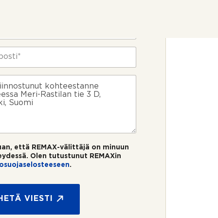
uan, että REMAX-välittäjä on minuun
eydessä. Olen tutustunut REMAXin
tosuojaselosteeseen
.
HETÄ VIESTI