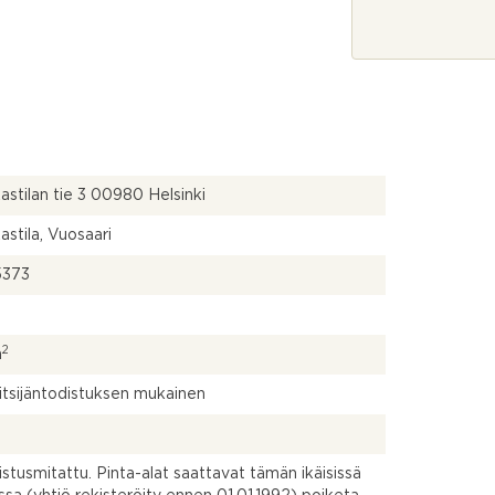
j
a
*
astilan tie 3 00980 Helsinki
astila, Vuosaari
5373
2
m
itsijäntodistuksen mukainen
kistusmitattu. Pinta-alat saattavat tämän ikäisissä