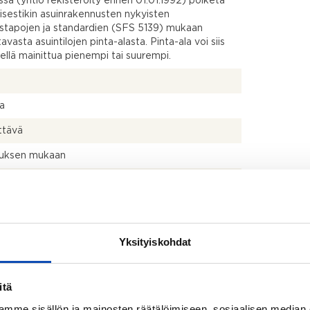
ssa (yhtiö rekisteröity ennen 01.01.1992) poiketa
isestikin asuinrakennusten nykyisten
stapojen ja standardien (SFS 5139) mukaan
avasta asuintilojen pinta-alasta. Pinta-ala voi siis
dellä mainittua pienempi tai suurempi.
la
ttävä
uksen mukaan
uu pian kauppojen jälkeen.
uni, liesi ja liesituuletin
uin, peilikaappi, allaskaappi, pesuallas ja bidee-
Yksityiskohdat
itä
mme sisällön ja mainosten räätälöimiseen, sosiaalisen median