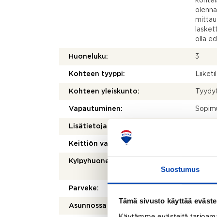
kohtei
olenna
mittau
laskett
olla e
Huoneluku:
3
Kohteen tyyppi:
Liiketi
Kohteen yleiskunto:
Tyydy
Vapautuminen:
Sopim
Lisätietoja vapautumisesta:
Vapaut
Keittiön varusteet:
Erillisu
Kylpyhuoneen varusteet:
WC-ist
Suostumus
suihku
Parveke:
Ei
Tämä sivusto käyttää eväste
Asunnossa sauna:
Ei
Käytämme evästeitä tarjoama