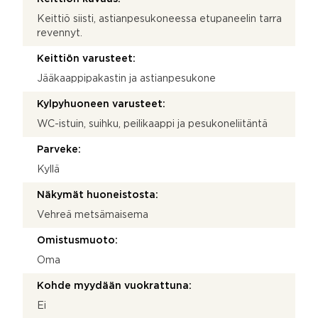
Keittiö siisti, astianpesukoneessa etupaneelin tarra
revennyt.
Keittiön varusteet:
Jääkaappipakastin ja astianpesukone
Kylpyhuoneen varusteet:
WC-istuin, suihku, peilikaappi ja pesukoneliitäntä
Parveke:
Kyllä
Näkymät huoneistosta:
Vehreä metsämaisema
Omistusmuoto:
Oma
Kohde myydään vuokrattuna:
Ei