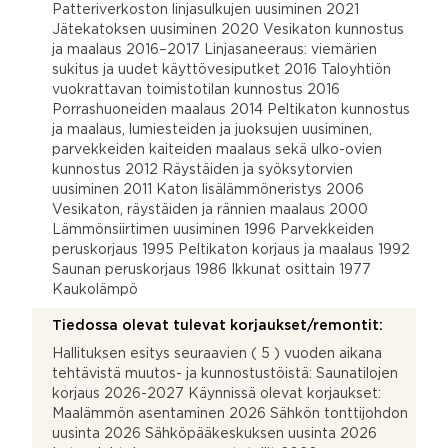
Patteriverkoston linjasulkujen uusiminen 2021
Jätekatoksen uusiminen 2020 Vesikaton kunnostus
ja maalaus 2016–2017 Linjasaneeraus: viemärien
sukitus ja uudet käyttövesiputket 2016 Taloyhtiön
vuokrattavan toimistotilan kunnostus 2016
Porrashuoneiden maalaus 2014 Peltikaton kunnostus
ja maalaus, lumiesteiden ja juoksujen uusiminen,
parvekkeiden kaiteiden maalaus sekä ulko-ovien
kunnostus 2012 Räystäiden ja syöksytorvien
uusiminen 2011 Katon lisälämmöneristys 2006
Vesikaton, räystäiden ja rännien maalaus 2000
Lämmönsiirtimen uusiminen 1996 Parvekkeiden
peruskorjaus 1995 Peltikaton korjaus ja maalaus 1992
Saunan peruskorjaus 1986 Ikkunat osittain 1977
Kaukolämpö
Tiedossa olevat tulevat korjaukset/remontit:
Hallituksen esitys seuraavien ( 5 ) vuoden aikana
tehtävistä muutos- ja kunnostustöistä: Saunatilojen
korjaus 2026-2027 Käynnissä olevat korjaukset:
Maalämmön asentaminen 2026 Sähkön tonttijohdon
uusinta 2026 Sähköpääkeskuksen uusinta 2026