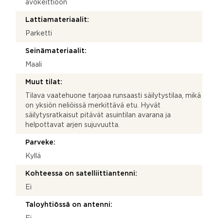
avokeittiöön
Lattiamateriaalit:
Parketti
Seinämateriaalit:
Maali
Muut tilat:
Tilava vaatehuone tarjoaa runsaasti säilytystilaa, mikä
on yksiön neliöissä merkittävä etu. Hyvät
säilytysratkaisut pitävät asuintilan avarana ja
helpottavat arjen sujuvuutta.
Parveke:
Kyllä
Kohteessa on satelliittiantenni:
Ei
Taloyhtiössä on antenni: