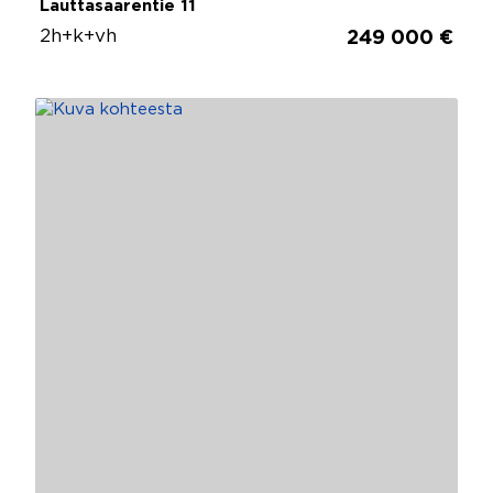
Lauttasaarentie 11
2h+k+vh
249 000 €