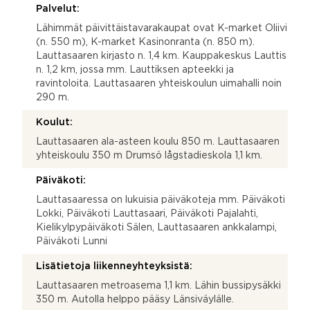
Palvelut:
Lähimmät päivittäistavarakaupat ovat K-market Oliivi
(n. 550 m), K-market Kasinonranta (n. 850 m).
Lauttasaaren kirjasto n. 1,4 km. Kauppakeskus Lauttis
n. 1,2 km, jossa mm. Lauttiksen apteekki ja
ravintoloita. Lauttasaaren yhteiskoulun uimahalli noin
290 m.
Koulut:
Lauttasaaren ala-asteen koulu 850 m. Lauttasaaren
yhteiskoulu 350 m Drumsö lågstadieskola 1,1 km.
Päiväkoti:
Lauttasaaressa on lukuisia päiväkoteja mm. Päiväkoti
Lokki, Päiväkoti Lauttasaari, Päiväkoti Pajalahti,
Kielikylpypäiväkoti Sälen, Lauttasaaren ankkalampi,
Päiväkoti Lunni
Lisätietoja liikenneyhteyksistä:
Lauttasaaren metroasema 1,1 km. Lähin bussipysäkki
350 m. Autolla helppo pääsy Länsiväylälle.