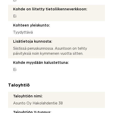
Ei
Kohde on liitetty tietoliikenneverkkoon:
Ei
Kohteen yleiskunto:
Tyydyttävä
Lisätietoja kunnosta:
Siistissä peruskunnossa. Asuntoon on tehty
päivityksiä noin kymmenen vuotta sitten.
Kohde myydään kalustettuna:
Ei
Taloyhtiö
Taloyhtiön nimi:
Asunto Oy Hakolahdentie 38
Taloyhtiön Y-tunnus: