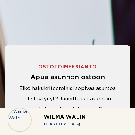
OSTOTOIMEKSIANTO
Apua asunnon ostoon
Eikö hakukriteereihisi sopivaa asuntoa
ole löytynyt? Jännittääkö asunnon
ostotarjouksen tekeminen?
WILMA WALIN
Välittäjämme auttavat sinua kaikissa
OTA YHTEYTTÄ
asunnon ostoon liittyvissä asioissa.