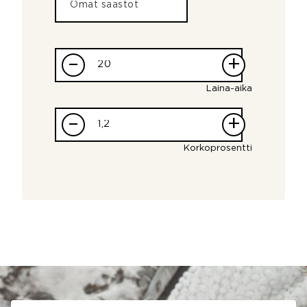
–
+
Laina-aika
–
+
Korkoprosentti