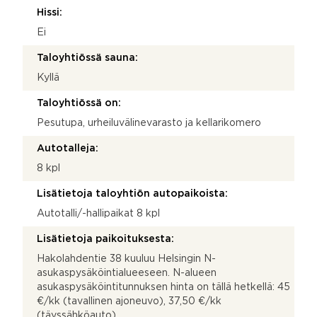
Hissi:
Ei
Taloyhtiössä sauna:
Kyllä
Taloyhtiössä on:
Pesutupa, urheiluvälinevarasto ja kellarikomero
Autotalleja:
8 kpl
Lisätietoja taloyhtiön autopaikoista:
Autotalli/-hallipaikat 8 kpl
Lisätietoja paikoituksesta:
Hakolahdentie 38 kuuluu Helsingin N-
asukaspysäköintialueeseen. N-alueen
asukaspysäköintitunnuksen hinta on tällä hetkellä: 45
€/kk (tavallinen ajoneuvo), 37,50 €/kk
(täyssähköauto)