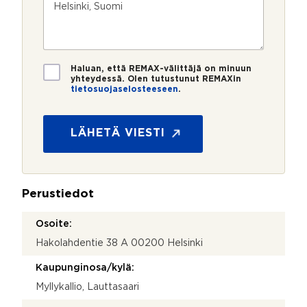
m
o
e
s
e
s
?
t
r
t
i
o
i
*
*
T
Haluan, että REMAX-välittäjä on minuun
i
yhteydessä. Olen tutustunut REMAXin
tietosuojaselosteeseen
.
e
u
t
t
o
m
s
LÄHETÄ VIESTI
_
u
s
o
o
j
u
a
r
Perustiedot
*
c
e
Osoite:
Hakolahdentie 38 A 00200 Helsinki
Kaupunginosa/kylä:
Myllykallio, Lauttasaari