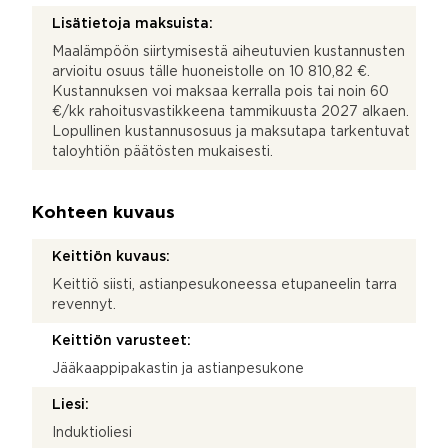
Lisätietoja maksuista:
Maalämpöön siirtymisestä aiheutuvien kustannusten
arvioitu osuus tälle huoneistolle on 10 810,82 €.
Kustannuksen voi maksaa kerralla pois tai noin 60
€/kk rahoitusvastikkeena tammikuusta 2027 alkaen.
Lopullinen kustannusosuus ja maksutapa tarkentuvat
taloyhtiön päätösten mukaisesti.
Kohteen kuvaus
Keittiön kuvaus:
Keittiö siisti, astianpesukoneessa etupaneelin tarra
revennyt.
Keittiön varusteet:
Jääkaappipakastin ja astianpesukone
Liesi:
Induktioliesi