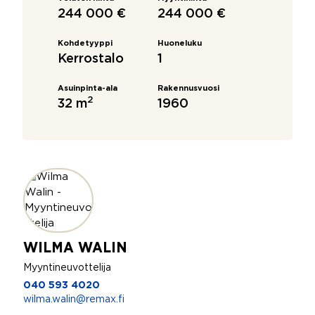
244 000 €
244 000 €
Kohdetyyppi
Huoneluku
Kerrostalo
1
Asuinpinta-ala
Rakennusvuosi
2
32 m
1960
WILMA WALIN
Myyntineuvottelija
040 593 4020
wilma.walin@remax.fi