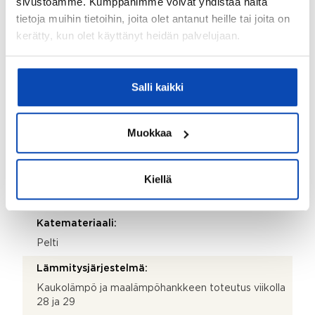
sivustoamme. Kumppanimme voivat yhdistää näitä
tietoja muihin tietoihin, joita olet antanut heille tai joita on
440 406 651
kerätty, kun olet käyttänyt heidän palvelujaan.
Isännöitsijäntodistuksen päivämäärä:
15.04.2026
Salli kaikki
Valmistumisvuosi:
1960
Muokkaa
Rakennus- ja pintamateriaalit:
Tiili
Kiellä
Kattotyyppi:
Harjakatto
Katemateriaali:
Pelti
Lämmitysjärjestelmä:
Kaukolämpö ja maalämpöhankkeen toteutus viikolla
28 ja 29