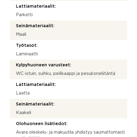
Lattiamateriaalit:
Parketti
Seinämateriaalit:
Maali
Työtasot:
Laminaatti
Kylpyhuoneen varusteet:
WC-istuin, suihku, peilikaappi ja pesukoneliitäntä
Lattiamateriaalit:
Laatta
Seinämateriaalit:
Kaakeli
Olohuoneen lisätiedot:
Avara oleskelu- ja makuutila yhdistyy saumattomasti