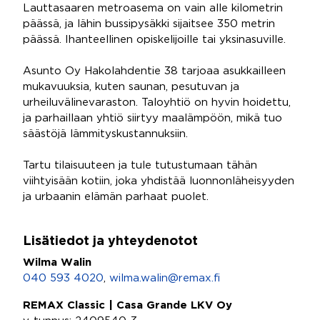
Lauttasaaren metroasema on vain alle kilometrin
päässä, ja lähin bussipysäkki sijaitsee 350 metrin
päässä. Ihanteellinen opiskelijoille tai yksinasuville.
Asunto Oy Hakolahdentie 38 tarjoaa asukkailleen
mukavuuksia, kuten saunan, pesutuvan ja
urheiluvälinevaraston. Taloyhtiö on hyvin hoidettu,
ja parhaillaan yhtiö siirtyy maalämpöön, mikä tuo
säästöjä lämmityskustannuksiin.
Tartu tilaisuuteen ja tule tutustumaan tähän
viihtyisään kotiin, joka yhdistää luonnonläheisyyden
ja urbaanin elämän parhaat puolet.
Lisätiedot ja yhteydenotot
Wilma Walin
040 593 4020
,
wilma.walin@remax.fi
REMAX Classic | Casa Grande LKV Oy