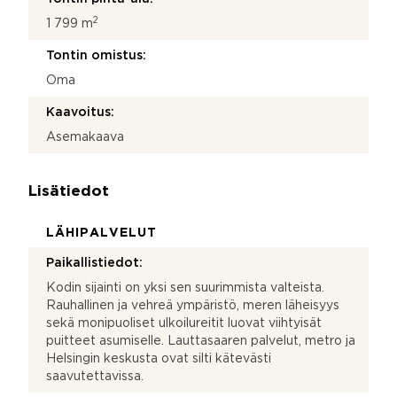
2
1 799 m
Tontin omistus:
Oma
Kaavoitus:
Asemakaava
Lisätiedot
LÄHIPALVELUT
Paikallistiedot:
Kodin sijainti on yksi sen suurimmista valteista.
Rauhallinen ja vehreä ympäristö, meren läheisyys
sekä monipuoliset ulkoilureitit luovat viihtyisät
puitteet asumiselle. Lauttasaaren palvelut, metro ja
Helsingin keskusta ovat silti kätevästi
saavutettavissa.