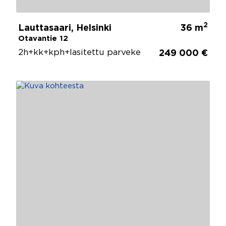
2
Lauttasaari, Helsinki
36 m
Otavantie 12
2h+kk+kph+lasitettu parveke
249 000 €