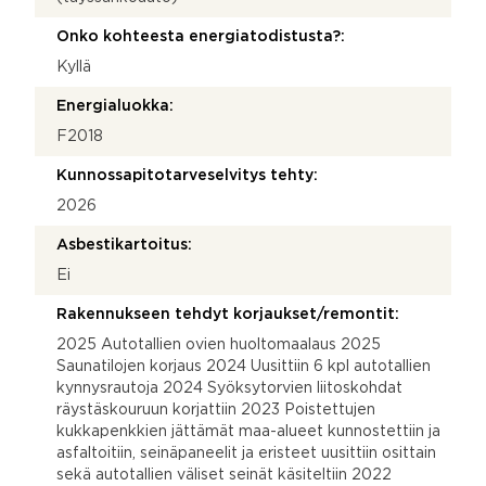
Onko kohteesta energiatodistusta?:
Kyllä
Energialuokka:
F2018
Kunnossapitotarveselvitys tehty:
2026
Asbestikartoitus:
Ei
Rakennukseen tehdyt korjaukset/remontit:
2025 Autotallien ovien huoltomaalaus 2025
Saunatilojen korjaus 2024 Uusittiin 6 kpl autotallien
kynnysrautoja 2024 Syöksytorvien liitoskohdat
räystäskouruun korjattiin 2023 Poistettujen
kukkapenkkien jättämät maa-alueet kunnostettiin ja
asfaltoitiin, seinäpaneelit ja eristeet uusittiin osittain
sekä autotallien väliset seinät käsiteltiin 2022