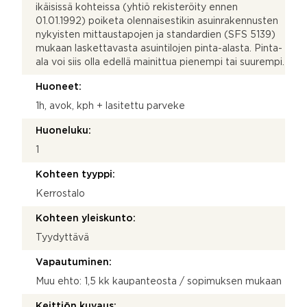
ikäisissä kohteissa (yhtiö rekisteröity ennen
01.01.1992) poiketa olennaisestikin asuinrakennusten
nykyisten mittaustapojen ja standardien (SFS 5139)
mukaan laskettavasta asuintilojen pinta-alasta. Pinta-
ala voi siis olla edellä mainittua pienempi tai suurempi.
Huoneet:
1h, avok, kph + lasitettu parveke
Huoneluku:
1
Kohteen tyyppi:
Kerrostalo
Kohteen yleiskunto:
Tyydyttävä
Vapautuminen:
Muu ehto: 1,5 kk kaupanteosta / sopimuksen mukaan
Keittiön kuvaus: