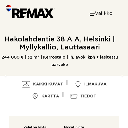
Skip
to
Valikko
content
Hakolahdentie 38 A A, Helsinki |
Myllykallio, Lauttasaari
2
244 000 € |
32 m
| Kerrostalo | 1h, avok, kph + lasitettu
parveke
KAIKKI KUVAT
ILMAKUVA
KARTTA
TIEDOT
Velaton hinta
Myyntihinta