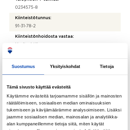
0234575-8
Kiinteistötunnus:
91-31-78-2
Kiinteistönhoidosta vastaa:
Huoltoyhtiö
Lisätietoja kiinteistönhoidosta:
Kotikatu Oy Lauttasaari
Suostumus
Yksityiskohdat
Tietoja
Isännöitsijätoimisto:
Suomen Alueisännöinti Oy
Tämä sivusto käyttää evästeitä
Isännöitsijän nimi:
Käytämme evästeitä tarjoamamme sisällön ja mainosten
Tomi Taskula
räätälöimiseen, sosiaalisen median ominaisuuksien
tukemiseen ja kävijämäärämme analysoimiseen. Lisäksi
Sähköposti:
jaamme sosiaalisen median, mainosalan ja analytiikka-
tomi.taskula@alueisannointi.fi
alan kumppaneillemme tietoja siitä, miten käytät
Puhelinnumero: