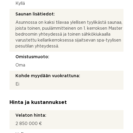
Kyllä
Saunan lisätiedot:
Asunnossa on kaksi tilavaa ylellisen tyylikästä saunaa,
joista toinen, puulämmitteinen on 1. kerroksen Master
bedroomin yhteydessä ja toinen sähkökiukaalla
varustettu kellarikerroksessa sijaitsevan spa-tyylisen
pesutilan yhteydessä.
Omistusmuoto:
Oma
Kohde myydään vuokrattuna:
Ei
Hinta ja kustannukset
Velaton hinta:
2 850 000 €