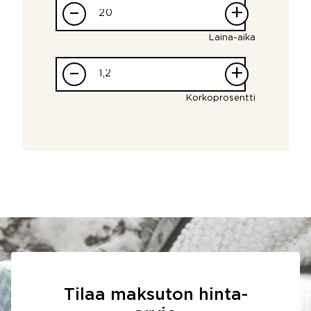
–
+
Laina-aika
–
+
Korkoprosentti
Tilaa maksuton hinta-