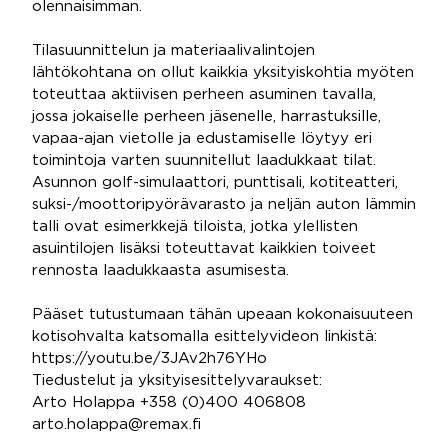
olennaisimman.
Tilasuunnittelun ja materiaalivalintojen
lähtökohtana on ollut kaikkia yksityiskohtia myöten
toteuttaa aktiivisen perheen asuminen tavalla,
jossa jokaiselle perheen jäsenelle, harrastuksille,
vapaa-ajan vietolle ja edustamiselle löytyy eri
toimintoja varten suunnitellut laadukkaat tilat.
Asunnon golf-simulaattori, punttisali, kotiteatteri,
suksi-/moottoripyörävarasto ja neljän auton lämmin
talli ovat esimerkkejä tiloista, jotka ylellisten
asuintilojen lisäksi toteuttavat kaikkien toiveet
rennosta laadukkaasta asumisesta.
Pääset tutustumaan tähän upeaan kokonaisuuteen
kotisohvalta katsomalla esittelyvideon linkistä:
https://youtu.be/3JAv2h76YHo
Tiedustelut ja yksityisesittelyvaraukset:
Arto Holappa +358 (0)400 406808
arto.holappa@remax.fi