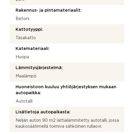
Rakennus- ja pintamateriaalit:
Betoni
Kattotyyppi:
Tasakatto
Katemateriaali:
Huopa
Lämmitysjärjestelmä:
Maalämpö
Huoneistoon kuuluu yhtiöjärjestyksen mukaan
autopaikka:
Autotalli
Lisätietoja autopaikasta:
Neljän auton 90 m2 lattialämmitetty autotalli, jossa
kaukosäätimellä toimiva sähköinen rullaovi.