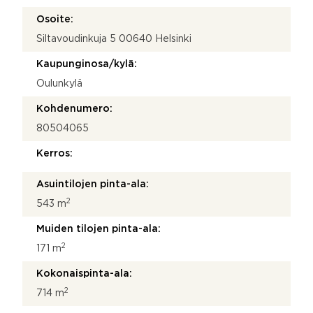
u
m
Osoite:
*
Siltavoudinkuja 5 00640 Helsinki
N
i
Kaupunginosa/kylä:
m
i
Oulunkylä
Kohdenumero:
80504065
Kerros:
Asuintilojen pinta-ala:
2
543 m
Muiden tilojen pinta-ala:
2
171 m
Kokonaispinta-ala:
2
714 m