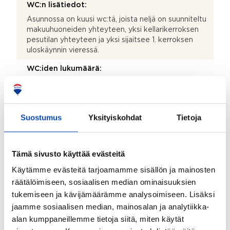
WC:n lisätiedot:
Asunnossa on kuusi wc:tä, joista neljä on suunniteltu
makuuhuoneiden yhteyteen, yksi kellarikerroksen
pesutilan yhteyteen ja yksi sijaitsee 1. kerroksen
uloskäynnin vieressä.
WC:iden lukumäärä:
5
Kodinhoitohuoneen lisätiedot:
Suostumus
Tilava runsailla kappitiloilla varustettu
Yksityiskohdat
Tietoja
kodinhoitohuone sijaitsee kellarikerroksessa.
Kodinhoitohuoneeseen johtaa pyykkikuilu 1 kerroksen
Master berdoomista.
Tämä sivusto käyttää evästeitä
Olohuoneen lisätiedot:
Käytämme evästeitä tarjoamamme sisällön ja mainosten
1. kerrokseen sisään tultaessa avautuu viisi metriä
räätälöimiseen, sosiaalisen median ominaisuuksien
korkea 140 m2 yhtenäinen tila, josta olohuoneen ja
tukemiseen ja kävijämäärämme analysoimiseen. Lisäksi
siihen yhdistyvän ruokailutilan pinta-ala on n. 100 m2.
jaamme sosiaalisen median, mainosalan ja analytiikka-
Olohuoneesta on käynti 70 m2 lämmitettävälle
alan kumppaneillemme tietoja siitä, miten käytät
lasiterassille, joka yhdessä olohuoneen lasiseinä