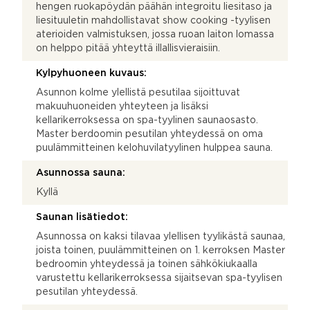
hengen ruokapöydän päähän integroitu liesitaso ja
liesituuletin mahdollistavat show cooking -tyylisen
aterioiden valmistuksen, jossa ruoan laiton lomassa
on helppo pitää yhteyttä illallisvieraisiin.
Kylpyhuoneen kuvaus:
Asunnon kolme ylellistä pesutilaa sijoittuvat
makuuhuoneiden yhteyteen ja lisäksi
kellarikerroksessa on spa-tyylinen saunaosasto.
Master berdoomin pesutilan yhteydessä on oma
puulämmitteinen kelohuvilatyylinen hulppea sauna.
Asunnossa sauna:
Kyllä
Saunan lisätiedot:
Asunnossa on kaksi tilavaa ylellisen tyylikästä saunaa,
joista toinen, puulämmitteinen on 1. kerroksen Master
bedroomin yhteydessä ja toinen sähkökiukaalla
varustettu kellarikerroksessa sijaitsevan spa-tyylisen
pesutilan yhteydessä.