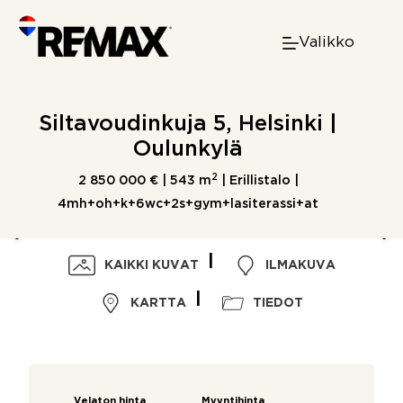
Skip
to
Valikko
content
Siltavoudinkuja 5, Helsinki |
Oulunkylä
2
2 850 000 € |
543 m
| Erillistalo |
4mh+oh+k+6wc+2s+gym+lasiterassi+at
KAIKKI KUVAT
ILMAKUVA
KARTTA
TIEDOT
Velaton hinta
Myyntihinta