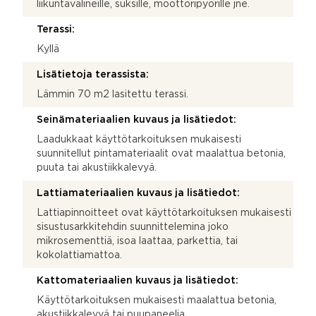
liikuntavälineille, suksille, moottoripyörille jne.
Terassi:
Kyllä
Lisätietoja terassista:
Lämmin 70 m2 lasitettu terassi.
Seinämateriaalien kuvaus ja lisätiedot:
Laadukkaat käyttötarkoituksen mukaisesti
suunnitellut pintamateriaalit ovat maalattua betonia,
puuta tai akustiikkalevyä.
Lattiamateriaalien kuvaus ja lisätiedot:
Lattiapinnoitteet ovat käyttötarkoituksen mukaisesti
sisustusarkkitehdin suunnittelemina joko
mikrosementtiä, isoa laattaa, parkettia, tai
kokolattiamattoa.
Kattomateriaalien kuvaus ja lisätiedot:
Käyttötarkoituksen mukaisesti maalattua betonia,
akustiikkalevyä tai puupaneelia.