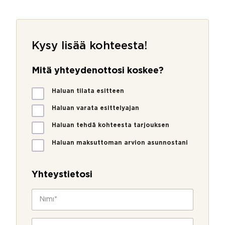
Kysy lisää kohteesta!
Mitä yhteydenottosi koskee?
M
Haluan tilata esitteen
i
t
Haluan varata esittelyajan
ä
Haluan tehdä kohteesta tarjouksen
y
h
Haluan maksuttoman arvion asunnostani
t
e
y
Yhteystietosi
d
e
N
n
i
o
m
t
i
P
t