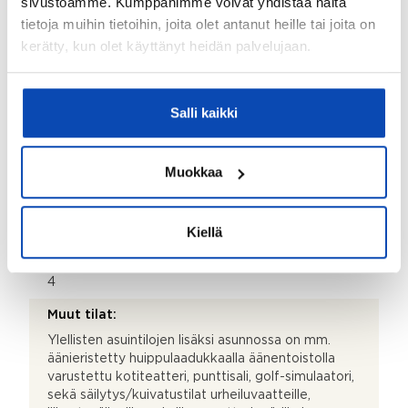
sivustoamme. Kumppanimme voivat yhdistää näitä
kautta integroi tämän eksklusiivisen kokonaisuuden
kauniiseen pihaan ja lähiluontoon. Olohuoneessa on
tietoja muihin tietoihin, joita olet antanut heille tai joita on
lisäksi upea kuparin värinen design-takka ja
kerätty, kun olet käyttänyt heidän palvelujaan.
perforoidut akustiikkalevyt kattopinnoilla huolehtivat
äänentoistojärjestelmän toimivuudesta.
Makuuhuoneen lisätiedot:
Salli kaikki
Asunnossa on kolme ylellistä omilla pesutiloilla
varustettua makuuhuonetta. Päämakuuhuoneen
yhteydessä on lisäksi kaksi walk-in pukeutumistilaa ja
Muokkaa
hulppea saunaosasto. Yksi pienempi makuuhuone
soveltuu vierashuoneeksi tai esimerkiksi
kotitoimistoksi.
Kiellä
Makuuhuoneiden lukumäärä:
4
Muut tilat:
Ylellisten asuintilojen lisäksi asunnossa on mm.
äänieristetty huippulaadukkaalla äänentoistolla
varustettu kotiteatteri, punttisali, golf-simulaatori,
sekä säilytys/kuivatustilat urheiluvaatteille,