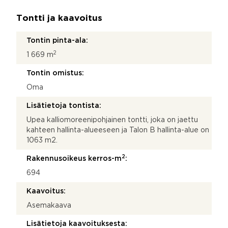
Tontti ja kaavoitus
Tontin pinta-ala:
2
1 669 m
Tontin omistus:
Oma
Lisätietoja tontista:
Upea kalliomoreenipohjainen tontti, joka on jaettu
kahteen hallinta-alueeseen ja Talon B hallinta-alue on
1063 m2.
2
Rakennusoikeus kerros-m
:
694
Kaavoitus:
Asemakaava
Lisätietoja kaavoituksesta: