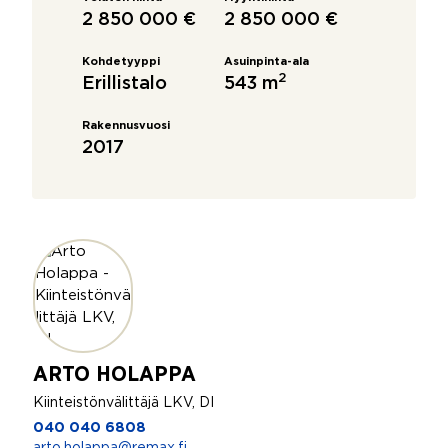
2 850 000 €
2 850 000 €
Kohdetyyppi
Asuinpinta-ala
2
Erillistalo
543 m
Rakennusvuosi
2017
ARTO HOLAPPA
Kiinteistönvälittäjä LKV, DI
040 040 6808