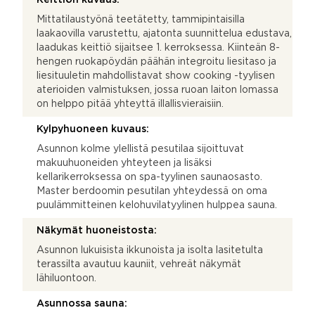
Mittatilaustyönä teetätetty, tammipintaisilla
laakaovilla varustettu, ajatonta suunnittelua edustava,
laadukas keittiö sijaitsee 1. kerroksessa. Kiinteän 8-
hengen ruokapöydän päähän integroitu liesitaso ja
liesituuletin mahdollistavat show cooking -tyylisen
aterioiden valmistuksen, jossa ruoan laiton lomassa
on helppo pitää yhteyttä illallisvieraisiin.
Kylpyhuoneen kuvaus:
Asunnon kolme ylellistä pesutilaa sijoittuvat
makuuhuoneiden yhteyteen ja lisäksi
kellarikerroksessa on spa-tyylinen saunaosasto.
Master berdoomin pesutilan yhteydessä on oma
puulämmitteinen kelohuvilatyylinen hulppea sauna.
Näkymät huoneistosta:
Asunnon lukuisista ikkunoista ja isolta lasitetulta
terassilta avautuu kauniit, vehreät näkymät
lähiluontoon.
Asunnossa sauna: