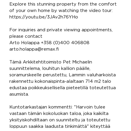
Explore this stunning property from the comfort
of your own home by watching the video tour:
https://youtu.be/3JAv2h76YHo
For inquiries and private viewing appointments,
please contact
Arto Holappa +358 (0)400 406808
arto.holappa@remax.fi
Tämä Arkkitehtitoimisto Pet Michaelin
suunnittelema, louhitun kallion päälle,
soramurskeelle perustettu, Lammin valuharkoista
rakennettu kokonaispinta-alaltaan 714 m2 talo
edustaa poikkeuksellisella pieteetillä toteutettua
asumista.
Kuntotarkastajan kommentti: "Harvoin tulee
vastaan tämän kokoluokan taloa, joka kaikilta
yksityiskohdiltaan on suunniteltu ja toteutettu
loppuun saakka laadusta tinkimättä" kiteyttää