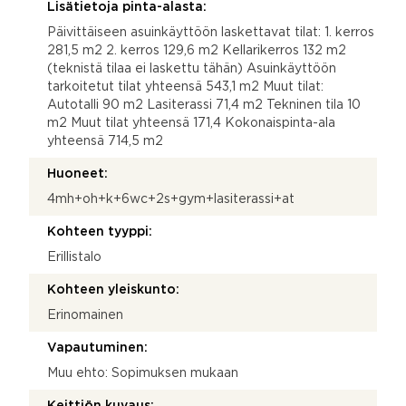
Lisätietoja pinta-alasta:
Päivittäiseen asuinkäyttöön laskettavat tilat: 1. kerros
281,5 m2 2. kerros 129,6 m2 Kellarikerros 132 m2
(teknistä tilaa ei laskettu tähän) Asuinkäyttöön
tarkoitetut tilat yhteensä 543,1 m2 Muut tilat:
Autotalli 90 m2 Lasiterassi 71,4 m2 Tekninen tila 10
m2 Muut tilat yhteensä 171,4 Kokonaispinta-ala
yhteensä 714,5 m2
Huoneet:
4mh+oh+k+6wc+2s+gym+lasiterassi+at
Kohteen tyyppi:
Erillistalo
Kohteen yleiskunto:
Erinomainen
Vapautuminen:
Muu ehto: Sopimuksen mukaan
Keittiön kuvaus: